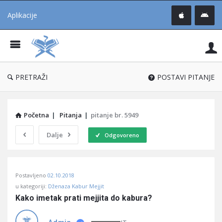
Aplikacije
Pit
Uč
®
PRETRAŽI
POSTAVI PITANJE
Početna
|
Pitanja
|
pitanje br. 5949
Dalje
Odgovoreno
Pitaj
Postavljeno
02.10.2018
Učene
u kategoriji:
Dženaza Kabur Mejjit
®
Kako imetak prati mejjita do kabura?
Latest