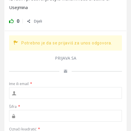
Usejmina
0
Dijeli
Potrebno je da se prijaviš za unos odgovora.
PRIJAVA SA
ili
Ime ili email
*
Šifra
*
Označi kvadratić
*