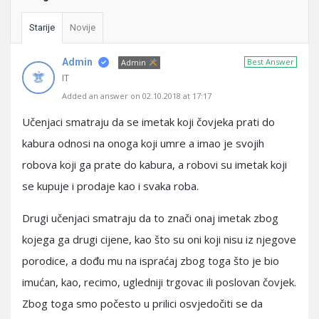
Starije
Novije
Admin
Best Answer
Admin
IT
Added an answer on 02.10.2018 at 17:17
Učenjaci smatraju da se imetak koji čovjeka prati do
kabura odnosi na onoga koji umre a imao je svojih
robova koji ga prate do kabura, a robovi su imetak koji
se kupuje i prodaje kao i svaka roba.
Drugi učenjaci smatraju da to znači onaj imetak zbog
kojega ga drugi cijene, kao što su oni koji nisu iz njegove
porodice, a dođu mu na ispraćaj zbog toga što je bio
imućan, kao, recimo, ugledniji trgovac ili poslovan čovjek.
Zbog toga smo počesto u prilici osvjedočiti se da