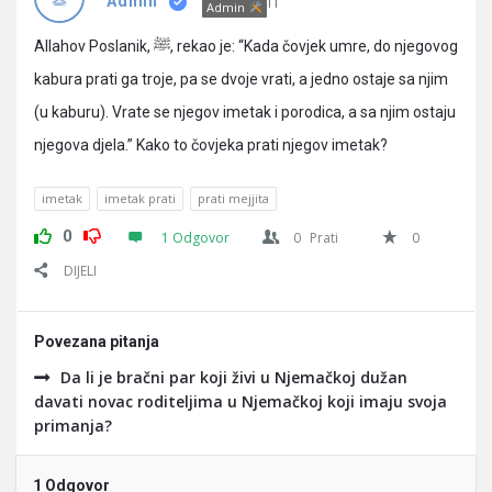
Pitanja
IT
Admin
Admin
Allahov Poslanik, ﷺ, rekao je: “Kada čovjek umre, do njegovog
kabura prati ga troje, pa se dvoje vrati, a jedno ostaje sa njim
(u kaburu). Vrate se njegov imetak i porodica, a sa njim ostaju
njegova djela.” Kako to čovjeka prati njegov imetak?
imetak
imetak prati
prati mejjita
0
1 Odgovor
0
Prati
0
DIJELI
Povezana pitanja
Da li je bračni par koji živi u Njemačkoj dužan
davati novac roditeljima u Njemačkoj koji imaju svoja
primanja?
1 Odgovor