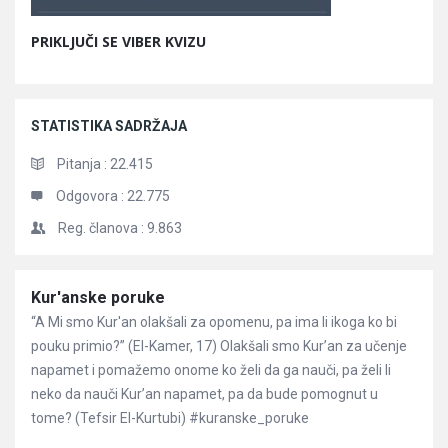
PRIKLJUČI SE VIBER KVIZU
STATISTIKA SADRŽAJA
Pitanja :
22.415
Odgovora :
22.775
Reg. članova :
9.863
Članci
Kur'anske poruke
“A Mi smo Kur'an olakšali za opomenu, pa ima li ikoga ko bi
pouku primio?” (El-Kamer, 17) Olakšali smo Kur’an za učenje
napamet i pomažemo onome ko želi da ga nauči, pa želi li
neko da nauči Kur’an napamet, pa da bude pomognut u
tome? (Tefsir El-Kurtubi) #kuranske_poruke