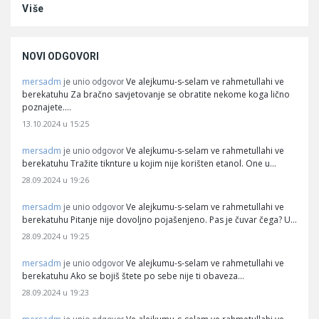
Više
NOVI ODGOVORI
mersadm
Ve alejkumu-s-selam ve rahmetullahi ve
je unio odgovor
berekatuhu Za bračno savjetovanje se obratite nekome koga lično
poznajete.…
13.10.2024 u 15:25
mersadm
Ve alejkumu-s-selam ve rahmetullahi ve
je unio odgovor
berekatuhu Tražite tiknture u kojim nije korišten etanol. One u…
28.09.2024 u 19:26
mersadm
Ve alejkumu-s-selam ve rahmetullahi ve
je unio odgovor
berekatuhu Pitanje nije dovoljno pojašenjeno. Pas je čuvar čega? U…
28.09.2024 u 19:25
mersadm
Ve alejkumu-s-selam ve rahmetullahi ve
je unio odgovor
berekatuhu Ako se bojiš štete po sebe nije ti obaveza…
28.09.2024 u 19:23