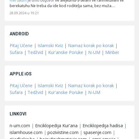
mersadm
Ve alejkumu-s-selam ve rahmetullahi ve
je unio odgovor
berekatuhu Ne treba da ide kod roditelja sama, bez muža.…
28.09.2024 u 19:21
ANDROID
Pitaj Učene
|
Islamski Kviz
|
Namaz korak po korak
|
Sufara
|
Tedžvid
|
Kur'anske Poruke
|
N-UM
|
Minber
APPLE iOS
Pitaj Učene
|
Islamski Kviz
|
Namaz korak po korak
|
Sufara
|
Tedžvid
|
Kur'anske Poruke
|
N-UM
LINKOVI
n-um.com
|
Enciklopedija Kur'ana
|
Enciklopedija hadisa
|
islamhouse.com
|
pozivistine.com
|
spasenje.com
|