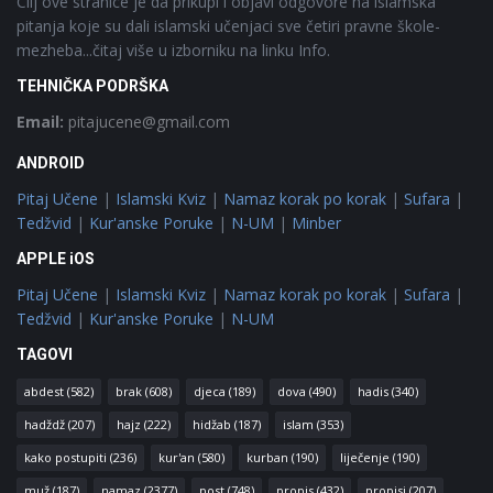
Cilj ove stranice je da prikupi i objavi odgovore na islamska
pitanja koje su dali islamski učenjaci sve četiri pravne škole-
mezheba...čitaj više u izborniku na linku Info.
TEHNIČKA PODRŠKA
Email:
pitajucene@gmail.com
ANDROID
Pitaj Učene
|
Islamski Kviz
|
Namaz korak po korak
|
Sufara
|
Tedžvid
|
Kur'anske Poruke
|
N-UM
|
Minber
APPLE iOS
Pitaj Učene
|
Islamski Kviz
|
Namaz korak po korak
|
Sufara
|
Tedžvid
|
Kur'anske Poruke
|
N-UM
TAGOVI
abdest
(582)
brak
(608)
djeca
(189)
dova
(490)
hadis
(340)
hadždž
(207)
hajz
(222)
hidžab
(187)
islam
(353)
kako postupiti
(236)
kur'an
(580)
kurban
(190)
liječenje
(190)
muž
(187)
namaz
(2377)
post
(748)
propis
(432)
propisi
(207)