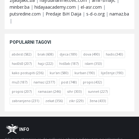
zijadljakic.ba
|
hajrudinahmetovic.com
|
amir-smajic
|
minber.ba
|
hidayaacademy.com
|
el-asr.com
|
putsredine.com
|
Predaje BiH Daija
|
s-d-o.org
|
namaz.ba
|
POPULARNI TAGOVI
abdest
(582)
brak
(608)
djeca
(189)
dova
(490)
hadis
(340)
hadždž
(207)
hajz
(222)
hidžab
(187)
islam
(353)
kako postupiti
(236)
kur'an
(580)
kurban
(190)
liječenje
(190)
muž
(187)
namaz
(2377)
post
(748)
propis
(432)
propisi
(207)
ramazan
(246)
sihr
(303)
sunnet
(227)
zabranjeno
(231)
zekat
(356)
zikr
(229)
žena
(433)
Footer
O
INFO