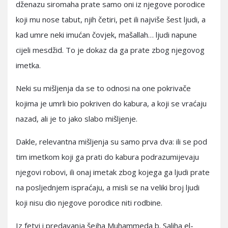
dženazu siromaha prate samo oni iz njegove porodice
koji mu nose tabut, njih četiri, pet ili najviše šest ljudi, a
kad umre neki imućan čovjek, mašallah… ljudi napune
cijeli mesdžid. To je dokaz da ga prate zbog njegovog
imetka.
Neki su mišljenja da se to odnosi na one pokrivače
kojima je umrli bio pokriven do kabura, a koji se vraćaju
nazad, ali je to jako slabo mišljenje.
Dakle, relevantna mišljenja su samo prva dva: ili se pod
tim imetkom koji ga prati do kabura podrazumijevaju
njegovi robovi, ili onaj imetak zbog kojega ga ljudi prate
na posljednjem ispraćaju, a misli se na veliki broj ljudi
koji nisu dio njegove porodice niti rodbine.
Iz fetvi i predavanja šejha Muhammeda b. Saliha el-