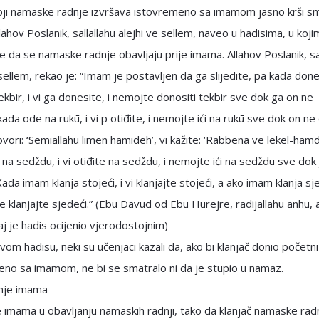
koji namaske radnje izvršava istovremeno sa imamom jasno krši s
llahov Poslanik, sallallahu alejhi ve sellem, naveo u hadisima, u koj
e da se namaske radnje obavljaju prije imama. Allahov Poslanik, sal
 sellem, rekao je: “Imam je postavljen da ga slijedite, pa kada don
ekbir, i vi ga donesite, i nemojte donositi tekbir sve dok ga on ne
ada ode na rukū, i vi p otiđite, i nemojte ići na rukū sve dok on ne
vori: ‘Semiallahu limen hamideh’, vi kažite: ‘Rabbena ve lekel-hamd
na sedždu, i vi otiđite na sedždu, i nemojte ići na sedždu sve dok
Kada imam klanja stojeći, i vi klanjajte stojeći, a ako imam klanja sje
me klanjajte sjedeći.” (Ebu Davud od Ebu Hurejre, radijallahu anhu, 
aj je hadis ocijenio vjerodostojnim)
om hadisu, neki su učenjaci kazali da, ako bi klanjač donio početni
no sa imamom, ne bi se smatralo ni da je stupio u namaz.
enje imama
e imama u obavljanju namaskih radnji, tako da klanjač namaske rad