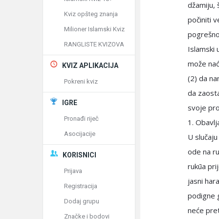
džamiju, 
Kviz opšteg znanja
počiniti 
Milioner Islamski Kviz
pogrešno
RANGLISTE KVIZOVA
Islamski 
može naći
KVIZ APLIKACIJA
(2) da na
Pokreni kviz
da zaosta
IGRE
svoje pr
Pronađi riječ
1. Obavlj
Asocijacije
U slučaju
ode na ru
KORISNICI
rukūa pri
Prijava
jasni hara
Registracija
podigne g
Dodaj grupu
neće pret
Značke i bodovi