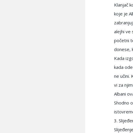
Klanjač 
koje je A
zabranjuj
alejhi ve
početni t
donese, k
Kada izgo
kada ode 
ne učini. 
vi za nji
Albani ov
Shodno ov
istovreme
3. Slijeđ
Slijeđenj