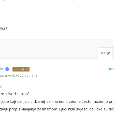
čist?
Starije
in
Bes
Urednik
swer on 09.09.2019 at 12:16
o
 mr. Elvedin Pezić
 ljude koji klanjaju u džamiji za imamom, veoma često možemo prim
naju propis klanjanja za imamom. Ljudi nisu svjesni da, iako su doš