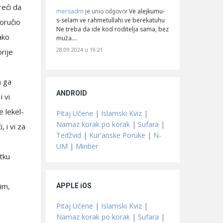
eći da
mersadm
Ve alejkumu-
je unio odgovor
s-selam ve rahmetullahi ve berekatuhu
poručio
Ne treba da ide kod roditelja sama, bez
ako
muža.…
28.09.2024 u 19:21
rije
a ga
ANDROID
i vi
e lekel-
Pitaj Učene
|
Islamski Kviz
|
Namaz korak po korak
|
Sufara
|
 i vi za
Tedžvid
|
Kur'anske Poruke
|
N-
UM
|
Minber
tku
tim,
APPLE iOS
Pitaj Učene
|
Islamski Kviz
|
Namaz korak po korak
|
Sufara
|