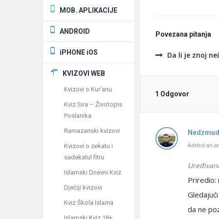
MOB. APLIKACIJE
ANDROID
Povezana pitanja
iPHONE iOS
Da li je znoj ne
KVIZOVI WEB
Kvizovi o Kur'anu
1 Odgovor
Kviz Sira – Životopis
Poslanika
Ramazanski kvizovi
Nedzmud
Added an an
Kvizovi o zekatu i
sadekatul fitru
Uređivan
Islamski Dnevni Kviz
Priredio:
Dječiji kvizovi
Gledajući
Kviz Škola Islama
da ne poz
Islamski Kviz 18+