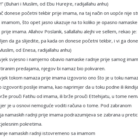
” (Buhari i Muslim, od Ebu Hurejre, radijallahu anhu)
ač donese početni tekbir prije imama, na taj način on uopće nije st
 imamom, što opet jasno ukazuje na to koliko je opasno namaske
i prije imama. Allahov Poslanik, sallallahu alejhi ve sellem, rekao je
ljen da ga slijedite, pa kada on donese početni tekbir, i vi ga done
 Muslim, od Enesa, radijallahu anhu)
ovjek svjesno i namjerno obavio namaske radnje prije samog imam
itiranim predajama, njegov bi namaz bio pokvaren.
ovjek tokom namaza prije imama izgovorio ono što je u toku nama
 izgovoriti poslije imama, kao naprimjer da u toku podne ili ikindij
že prouči Fatihu od imama, ili brže prouči Ettehijatu, u tome nem
 jer je u osnovi nemoguće voditi računa o tome. Pod zabranom
ja namaskih radnji prije imama podrazumijeva se zabrana u pretic
tjelesnim pokretima.
janje namaskih radnji istovremeno sa imamom