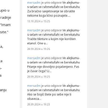
mersadm
Ve alejkumu-
je unio odgovor
s-selam ve rahmetullahi ve berekatuhu
upio u
Za bračno savjetovanje se obratite
nekome koga lično poznajete.…
 radnje
13.10.2024 u 15:25
: “Imam
mersadm
Ve alejkumu-
je unio odgovor
site.”
s-selam ve rahmetullahi ve berekatuhu
Tražite tiknture u kojim nije korišten
etanol. One u…
a,
28.09.2024 u 19:26
mersadm
Ve alejkumu-
je unio odgovor
za
s-selam ve rahmetullahi ve berekatuhu
Pitanje nije dovoljno pojašenjeno. Pas
a-
je čuvar čega? U…
a
28.09.2024 u 19:25
mersadm
Ve alejkumu-
je unio odgovor
anju
s-selam ve rahmetullahi ve berekatuhu
Ako se bojiš štete po sebe nije ti
obaveza…
28.09.2024 u 19:23