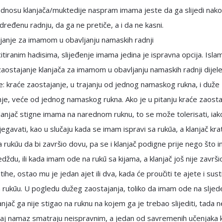
odnosu klanjača/muktedije naspram imama jeste da ga slijedi nako
određenu radnju, da ga ne pretiče, a i da ne kasni.
janje za imamom u obavljanju namaskih radnji
zaostajanje klanjača za imamom u obavljanju namaskih radnji dijele
e: kraće zaostajanje, u trajanju od jednog namaskog rukna, i duže
je, veće od jednog namaskog rukna. Ako je u pitanju kraće zaosta
lanjač stigne imama na narednom ruknu, to se može tolerisati, iako
jegavati, kao u slučaju kada se imam ispravi sa rukūa, a klanjač kra
 rukūu da bi završio dovu, pa se i klanjač podigne prije nego što
dždu, ili kada imam ode na rukū sa kijama, a klanjač još nije završi
ihe, ostao mu je jedan ajet ili dva, kada će proučiti te ajete i susti
rukūu. U pogledu dužeg zaostajanja, toliko da imam ode na sljed
lanjač ga nije stigao na ruknu na kojem ga je trebao slijediti, tada n
taj namaz smatraju neispravnim, a jedan od savremenih učenjaka ko