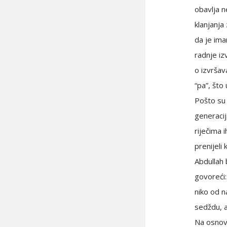
obavlja 
klanjanj
da je ima
radnje iz
o izvršav
“pa”, što
Pošto su 
generacij
riječima 
prenijeli 
Abdullah 
govoreći:
niko od n
sedždu, a
Na osnovu