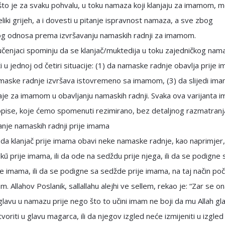
što je za svaku pohvalu, u toku namaza koji klanjaju za imamom, 
veliki grijeh, a i dovesti u pitanje ispravnost namaza, a sve zbog
g odnosa prema izvršavanju namaskih radnji za imamom.
učenjaci spominju da se klanjač/muktedija u toku zajedničkog nam
 u jednoj od četiri situacije: (1) da namaske radnje obavlja prije 
maske radnje izvršava istovremeno sa imamom, (3) da slijedi imam
je za imamom u obavljanju namaskih radnji. Svaka ova varijanta i
opise, koje ćemo spomenuti rezimirano, bez detaljnog razmatranj
anje namaskih radnji prije imama
 da klanjač prije imama obavi neke namaske radnje, kao naprimjer
kū prije imama, ili da ode na sedždu prije njega, ili da se podigne 
je imama, ili da se podigne sa sedžde prije imama, na taj način poč
m. Allahov Poslanik, sallallahu alejhi ve sellem, rekao je: “Zar se on
lavu u namazu prije nego što to učini imam ne boji da mu Allah gl
voriti u glavu magarca, ili da njegov izgled neće izmijeniti u izgled