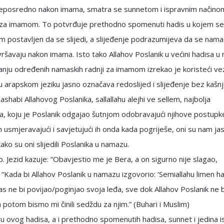
neposredno nakon imama, smatra se sunnetom i ispravnim načino
a za imamom. To potvrđuje prethodno spomenuti hadis u kojem se
m postavljen da se slijedi, a slijeđenje podrazumijeva da se nam
vršavaju nakon imama. Isto tako Allahov Poslanik u većini hadisa u
anju određenih namaskih radnji za imamom izrekao je koristeći ve
 u arapskom jeziku jasno označava redoslijed i slijeđenje bez kašnj
ashabi Allahovog Poslanika, sallallahu alejhi ve sellem, najbolja
a, koju je Poslanik odgajao šutnjom odobravajući njihove postupk
ih usmjeravajući i savjetujući ih onda kada pogriješe, oni su nam ja
kako su oni slijedili Poslanika u namazu.
b. Jezid kazuje: “Obavjestio me je Bera, a on sigurno nije slagao,
 “Kada bi Allahov Poslanik u namazu izgovorio: ‘Semiallahu limen h
as ne bi povijao/poginjao svoja leđa, sve dok Allahov Poslanik ne b
 potom bismo mi činili sedždu za njim.” (Buhari i Muslim)
 ovog hadisa, a i prethodno spomenutih hadisa, sunnet i jedina 