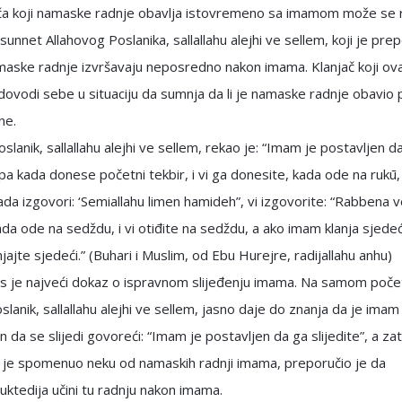
ača koji namaske radnje obavlja istovremeno sa imamom može se r
i sunnet Allahovog Poslanika, sallallahu alejhi ve sellem, koji je pre
maske radnje izvršavaju neposredno nakon imama. Klanjač koji ov
ovodi sebe u situaciju da sumnja da li je namaske radnje obavio p
ne.
oslanik, sallallahu alejhi ve sellem, rekao je: “Imam je postavljen d
, pa kada donese početni tekbir, i vi ga donesite, kada ode na rukū, 
kada izgovori: ‘Semiallahu limen hamideh”, vi izgovorite: “Rabbena v
da ode na sedždu, i vi otiđite na sedždu, a ako imam klanja sjedeći,
njajte sjedeći.” (Buhari i Muslim, od Ebu Hurejre, radijallahu anhu)
is je najveći dokaz o ispravnom slijeđenju imama. Na samom poče
slanik, sallallahu alejhi ve sellem, jasno daje do znanja da je imam
n da se slijedi govoreći: “Imam je postavljen da ga slijedite”, a za
 je spomenuo neku od namaskih radnji imama, preporučio je da
uktedija učini tu radnju nakon imama.