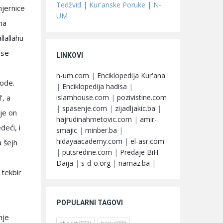
Tedžvid
|
Kur'anske Poruke
|
N-
mjernice
UM
ima
lallahu
ese
LINKOVI
n-um.com
|
Enciklopedija Kur'ana
 ode.
|
Enciklopedija hadisa
|
islamhouse.com
|
pozivistine.com
’, a
|
spasenje.com
|
zijadljakic.ba
|
 je on
hajrudinahmetovic.com
|
amir-
deći, i
smajic
|
minber.ba
|
hidayaacademy.com
|
el-asr.com
a šejh
|
putsredine.com
|
Predaje BiH
Daija
|
s-d-o.org
|
namaz.ba
|
 tekbir
POPULARNI TAGOVI
nje