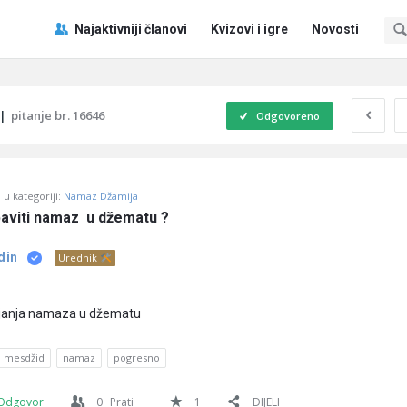
Pitaj
Pitaj
Najaktivniji članovi
Kvizovi i igre
Novosti
Učene
Učene
®
®
Navigacija
|
pitanje br. 16646
Odgovoreno
u kategoriji:
Namaz Džamija
aviti namaz  u džematu ?
din
Urednik
ljanja namaza u džematu
mesdžid
namaz
pogresno
Odgovor
0
Prati
1
DIJELI