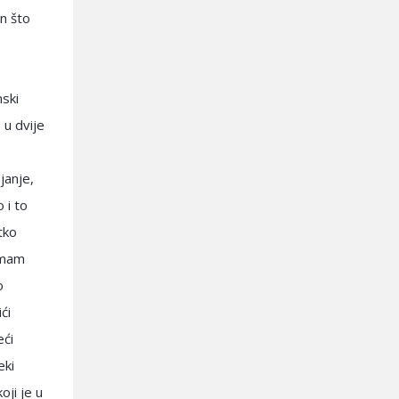
n što
 u dvije
janje,
 i to
tko
 imam
o
ći
eći
eki
ji je u