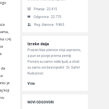
mogu
Pitanja :
22.415
Odgovora :
22.775
aza
Reg. članova :
9.863
imama,
a i (4)
Članci
Izreke daija
ma
Prazan klas pšenice stoji uspravno,
a.
a pun se povije prema zemlji.
Ponizni su samo veliki ljudi, a oholi
su samo oni bezvrijedni! Dr. Safet
, da
Kuduzović
sa
inio je
Više
aj koji
avu
NOVI ODGOVORI