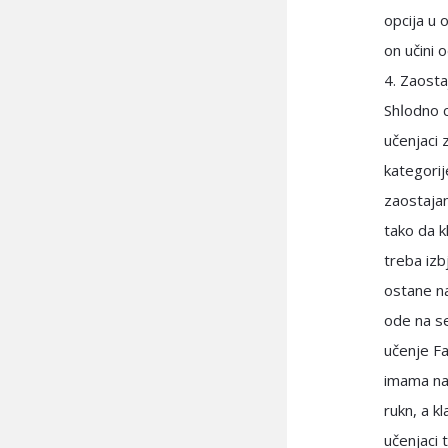
opcija u 
on učini 
4. Zaosta
Shاodno citiranim hadisima, slijeđenje imama jedina je ispravna opcija. Islamski
učenjaci 
kategorij
zaostajan
tako da k
treba izb
ostane na
ode na se
učenje Fat
imama na 
rukn, a k
učenjaci 