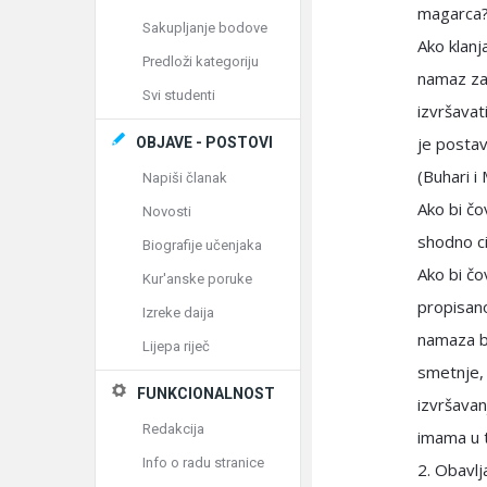
magarca?!
Sakupljanje bodove
Ako klanj
Predloži kategoriju
namaz za
Svi studenti
izvršavat
je postav
OBJAVE - POSTOVI
(Buhari i
Napiši članak
Ako bi č
Novosti
shodno c
Biografije učenjaka
Ako bi č
Kur'anske poruke
propisano
Izreke daija
namaza br
Lijepa riječ
smetnje,
FUNKCIONALNOST
izvršavan
Redakcija
imama u 
Info o radu stranice
2. Obavl