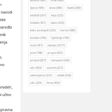
abdest
(582)
brak
(608)
m
djeca
(189)
dova
(490)
hadis
(340)
 navodi
hadždž
(207)
hajz
(222)
aske
hidžab
(187)
islam
(353)
 naredbi
kako postupiti
(236)
kur'an
(580)
znik
kurban
(190)
liječenje
(190)
enja.
muž
(187)
namaz
(2377)
post
(748)
propis
(432)
e,
propisi
(207)
ramazan
(246)
sno
sihr
(303)
sunnet
(227)
zabranjeno
(231)
zekat
(356)
zikr
(229)
žena
(433)
amideh’,
i učino
ispravna