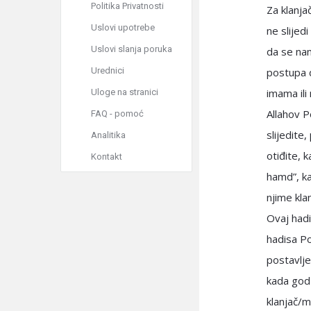
Politika Privatnosti
Za klanj
Uslovi upotrebe
ne slijed
Uslovi slanja poruka
da se na
Urednici
postupa d
imama ili 
Uloge na stranici
Allahov P
FAQ - pomoć
slijedite
Analitika
otiđite, 
Kontakt
hamd”, ka
njime kla
Ovaj had
hadisa Po
postavlje
kada god
klanjač/m