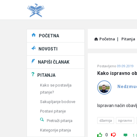
Explore
POČETNA
Početna
|
Pitanja
NOVOSTI
Pitaj
NAPIŠI ČLANAK
Postavljeno
09.09.2019
Učene
Kako ispravno ob
PITANJA
®
Kako se postavlja
Nedzmu
pitanje?
Latest
Sakupljanje bodove
Pitanja
Ispravan način obav
Postavi pitanje
džamija
ispravno
Pretraži pitanja
Kategorije pitanja
0
1 