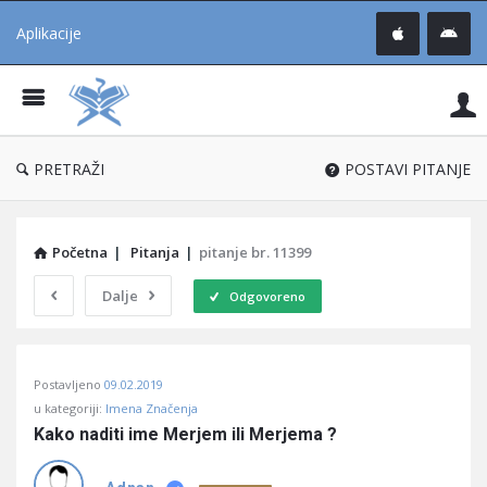
Aplikacije
Pit
Uč
®
PRETRAŽI
POSTAVI PITANJE
Početna
|
Pitanja
|
pitanje br. 11399
Dalje
Odgovoreno
Pitaj
Postavljeno
09.02.2019
Učene
u kategoriji:
Imena Značenja
®
Kako naditi ime Merjem ili Merjema ?
Latest