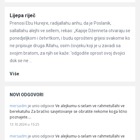
Članci
Lijepa riječ
Prenosi Ebu Hurejre, radijallahu anhu, da je Poslanik,
sallallahu alejhi ve sellem, rekao: „Kapije Dženneta otvaraju se
ponedjeljkom i četvrtkom, i budu oprošteni grijesi svakome ko
ne pripisuje druga Allahu, osim čovjeku koji je u zavadi sa
svojim bratom, za njih se kaže: ‘odgodite oprost ovoj dvojici
dok se ne ...
Više
NOVI ODGOVORI
mersadm
Ve alejkumu-s-selam ve rahmetullahi ve
je unio odgovor
berekatuhu Za bračno savjetovanje se obratite nekome koga lično
poznajete.…
13.10.2024 u 15:25
mersadm
Ve alejkumu-s-selam ve rahmetullahi ve
je unio odgovor