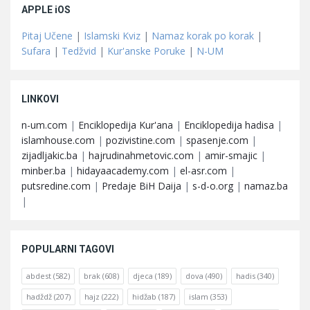
APPLE iOS
Pitaj Učene
|
Islamski Kviz
|
Namaz korak po korak
|
Sufara
|
Tedžvid
|
Kur'anske Poruke
|
N-UM
LINKOVI
n-um.com
|
Enciklopedija Kur'ana
|
Enciklopedija hadisa
|
islamhouse.com
|
pozivistine.com
|
spasenje.com
|
zijadljakic.ba
|
hajrudinahmetovic.com
|
amir-smajic
|
minber.ba
|
hidayaacademy.com
|
el-asr.com
|
putsredine.com
|
Predaje BiH Daija
|
s-d-o.org
|
namaz.ba
|
POPULARNI TAGOVI
abdest
(582)
brak
(608)
djeca
(189)
dova
(490)
hadis
(340)
hadždž
(207)
hajz
(222)
hidžab
(187)
islam
(353)