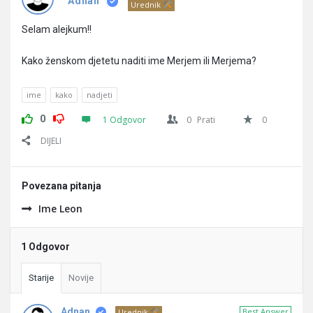
Pitanja
Adnan
Urednik
Selam alejkum!!
Kako ženskom djetetu naditi ime Merjem ili Merjema?
ime
kako
nadjeti
0
1 Odgovor
0
Prati
0
DIJELI
Povezana pitanja
Ime Leon
1 Odgovor
Starije
Novije
Adnan
Best Answer
Urednik