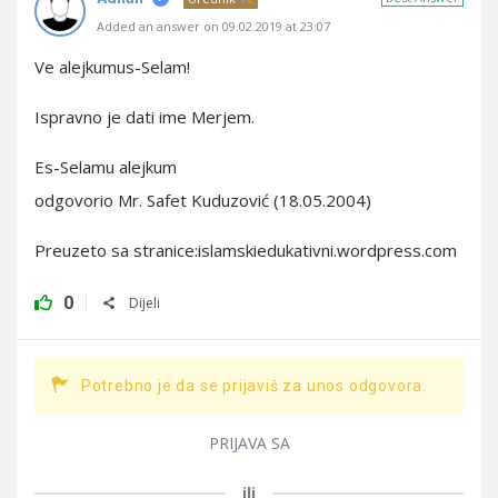
Added an answer on 09.02.2019 at 23:07
Ve alejkumus-Selam!
Ispravno je dati ime Merjem.
Es-Selamu alejkum
odgovorio Mr. Safet Kuduzović (18.05.2004)
Preuzeto sa stranice:islamskiedukativni.wordpress.com
0
Dijeli
Potrebno je da se prijaviš za unos odgovora.
PRIJAVA SA
ili