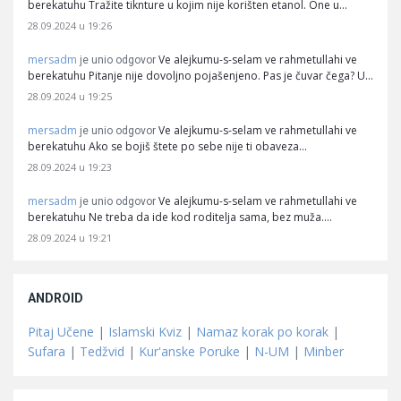
berekatuhu Tražite tiknture u kojim nije korišten etanol. One u…
28.09.2024 u 19:26
mersadm
Ve alejkumu-s-selam ve rahmetullahi ve
je unio odgovor
berekatuhu Pitanje nije dovoljno pojašenjeno. Pas je čuvar čega? U…
28.09.2024 u 19:25
mersadm
Ve alejkumu-s-selam ve rahmetullahi ve
je unio odgovor
berekatuhu Ako se bojiš štete po sebe nije ti obaveza…
28.09.2024 u 19:23
mersadm
Ve alejkumu-s-selam ve rahmetullahi ve
je unio odgovor
berekatuhu Ne treba da ide kod roditelja sama, bez muža.…
28.09.2024 u 19:21
ANDROID
Pitaj Učene
|
Islamski Kviz
|
Namaz korak po korak
|
Sufara
|
Tedžvid
|
Kur'anske Poruke
|
N-UM
|
Minber