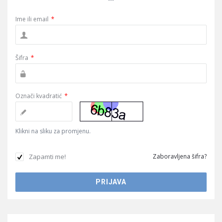
Ime ili email
*
Šifra
*
Označi kvadratić
*
Klikni na sliku za promjenu.
Zapamti me!
Zaboravljena šifra?
Sidebar