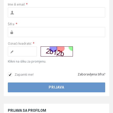
Ime ili email
*
Šifra
*
Označi kvadratić
*
Klikni na sliku za promjenu.
Zapamti me!
Zaboravljena šifra?
Sidebar
PRIJAVA SA PROFILOM