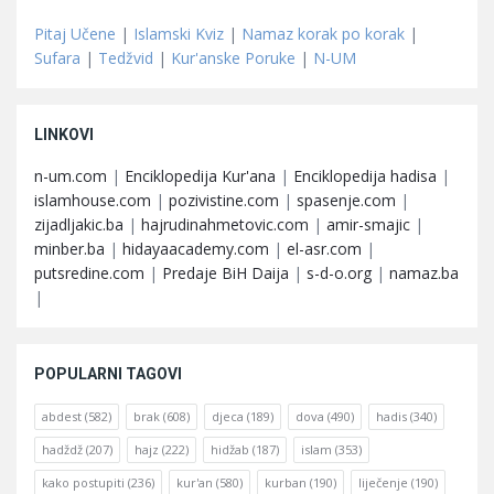
Pitaj Učene
|
Islamski Kviz
|
Namaz korak po korak
|
Sufara
|
Tedžvid
|
Kur'anske Poruke
|
N-UM
LINKOVI
n-um.com
|
Enciklopedija Kur'ana
|
Enciklopedija hadisa
|
islamhouse.com
|
pozivistine.com
|
spasenje.com
|
zijadljakic.ba
|
hajrudinahmetovic.com
|
amir-smajic
|
minber.ba
|
hidayaacademy.com
|
el-asr.com
|
putsredine.com
|
Predaje BiH Daija
|
s-d-o.org
|
namaz.ba
|
POPULARNI TAGOVI
abdest
(582)
brak
(608)
djeca
(189)
dova
(490)
hadis
(340)
hadždž
(207)
hajz
(222)
hidžab
(187)
islam
(353)
kako postupiti
(236)
kur'an
(580)
kurban
(190)
liječenje
(190)