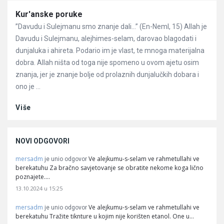
Članci
Kur'anske poruke
”Davudu i Sulejmanu smo znanje dali…” (En-Neml, 15) Allah je
Davudu i Sulejmanu, alejhimes-selam, darovao blagodati i
dunjaluka i ahireta. Podario im je vlast, te mnoga materijalna
dobra. Allah ništa od toga nije spomeno u ovom ajetu osim
znanja, jer je znanje bolje od prolaznih dunjalučkih dobara i
ono je ...
Više
NOVI ODGOVORI
mersadm
Ve alejkumu-s-selam ve rahmetullahi ve
je unio odgovor
berekatuhu Za bračno savjetovanje se obratite nekome koga lično
poznajete.…
13.10.2024 u 15:25
mersadm
Ve alejkumu-s-selam ve rahmetullahi ve
je unio odgovor
berekatuhu Tražite tiknture u kojim nije korišten etanol. One u…