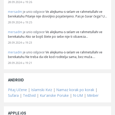
28.09.2024 u 19:26
mersadm
Ve alejkumu-s-selam ve rahmetullahi ve
je unio odgovor
berekatuhu Pitanje nije dovoljno pojašenjeno. Pas je čuvar čega? U…
28.09.2024 u 19:25
mersadm
Ve alejkumu-s-selam ve rahmetullahi ve
je unio odgovor
berekatuhu Ako se bojiš štete po sebe nije ti obaveza…
28.09.2024 u 19:23
mersadm
Ve alejkumu-s-selam ve rahmetullahi ve
je unio odgovor
berekatuhu Ne treba da ide kod roditelja sama, bez muža.…
28.09.2024 u 19:21
ANDROID
Pitaj Učene
|
Islamski Kviz
|
Namaz korak po korak
|
Sufara
|
Tedžvid
|
Kur'anske Poruke
|
N-UM
|
Minber
APPLE iOS