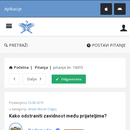
Aplikacije
Pit
Uč
®
PRETRAŽI
POSTAVI PITANJE
Početna
|
Pitanja
|
pitanje br. 16315
Dalje
Odgovoreno
Pitaj
Postavljeno
25.08.2019
Učene
u kategoriji:
Ahlak Moral Odgoj
®
Kako odstraniti zavidnost među prijateljima?
Latest