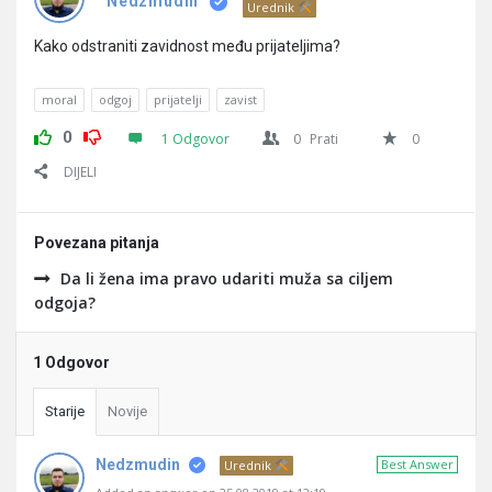
Pitanja
Nedzmudin
Urednik
Kako odstraniti zavidnost među prijateljima?
moral
odgoj
prijatelji
zavist
0
1 Odgovor
0
Prati
0
DIJELI
Povezana pitanja
Da li žena ima pravo udariti muža sa ciljem
odgoja?
1 Odgovor
Starije
Novije
Nedzmudin
Best Answer
Urednik