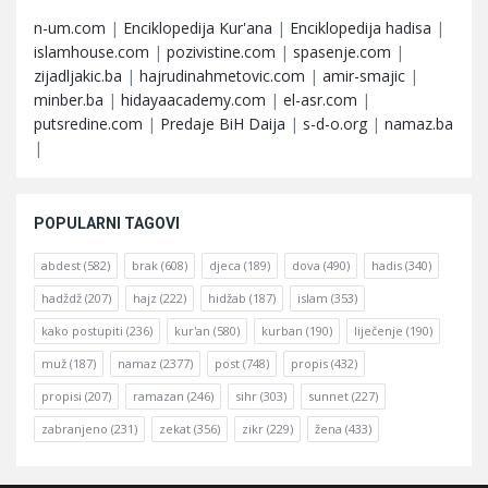
n-um.com
|
Enciklopedija Kur'ana
|
Enciklopedija hadisa
|
islamhouse.com
|
pozivistine.com
|
spasenje.com
|
zijadljakic.ba
|
hajrudinahmetovic.com
|
amir-smajic
|
minber.ba
|
hidayaacademy.com
|
el-asr.com
|
putsredine.com
|
Predaje BiH Daija
|
s-d-o.org
|
namaz.ba
|
POPULARNI TAGOVI
abdest
(582)
brak
(608)
djeca
(189)
dova
(490)
hadis
(340)
hadždž
(207)
hajz
(222)
hidžab
(187)
islam
(353)
kako postupiti
(236)
kur'an
(580)
kurban
(190)
liječenje
(190)
muž
(187)
namaz
(2377)
post
(748)
propis
(432)
propisi
(207)
ramazan
(246)
sihr
(303)
sunnet
(227)
zabranjeno
(231)
zekat
(356)
zikr
(229)
žena
(433)