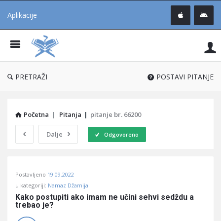
Aplikacije
Pit
Uč
®
PRETRAŽI
POSTAVI PITANJE
Početna
|
Pitanja
|
pitanje br. 66200
Dalje
Odgovoreno
Pitaj
Postavljeno
19.09.2022
Učene
u kategoriji:
Namaz Džamija
®
Kako postupiti ako imam ne učini sehvi sedždu a 
trebao je?
Latest