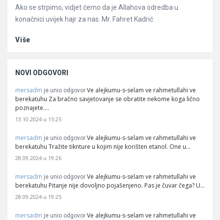
Ako se strpimo, vidjet ćemo da je Allahova odredba u
konačnici uvijek hajr za nas. Mr. Fahret Kadrić
Više
NOVI ODGOVORI
mersadm
Ve alejkumu-s-selam ve rahmetullahi ve
je unio odgovor
berekatuhu Za bračno savjetovanje se obratite nekome koga lično
poznajete.…
13.10.2024 u 15:25
mersadm
Ve alejkumu-s-selam ve rahmetullahi ve
je unio odgovor
berekatuhu Tražite tiknture u kojim nije korišten etanol. One u…
28.09.2024 u 19:26
mersadm
Ve alejkumu-s-selam ve rahmetullahi ve
je unio odgovor
berekatuhu Pitanje nije dovoljno pojašenjeno. Pas je čuvar čega? U…
28.09.2024 u 19:25
mersadm
Ve alejkumu-s-selam ve rahmetullahi ve
je unio odgovor