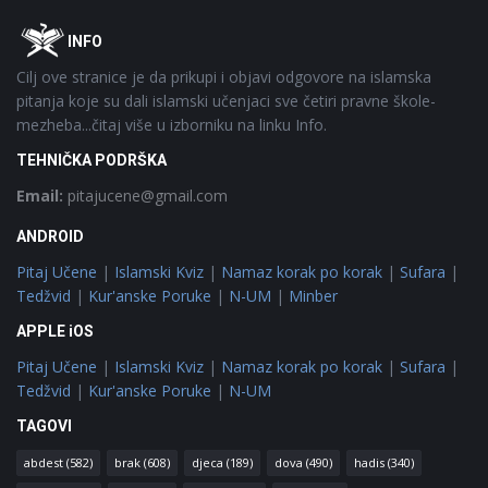
Footer
O
INFO
Cilj ove stranice je da prikupi i objavi odgovore na islamska
pitanja koje su dali islamski učenjaci sve četiri pravne škole-
mezheba...čitaj više u izborniku na linku Info.
TEHNIČKA PODRŠKA
Email:
pitajucene@gmail.com
ANDROID
Pitaj Učene
|
Islamski Kviz
|
Namaz korak po korak
|
Sufara
|
Tedžvid
|
Kur'anske Poruke
|
N-UM
|
Minber
APPLE iOS
Pitaj Učene
|
Islamski Kviz
|
Namaz korak po korak
|
Sufara
|
Tedžvid
|
Kur'anske Poruke
|
N-UM
TAGOVI
abdest
(582)
brak
(608)
djeca
(189)
dova
(490)
hadis
(340)