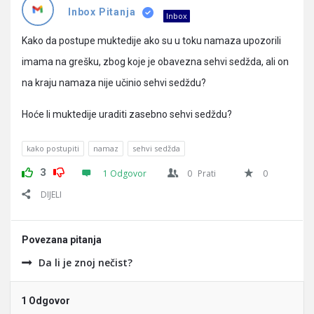
Pitanja
Inbox Pitanja
Inbox
Kako da postupe muktedije ako su u toku namaza upozorili
imama na grešku, zbog koje je obavezna sehvi sedžda, ali on
na kraju namaza nije učinio sehvi sedždu?
Hoće li muktedije uraditi zasebno sehvi sedždu?
kako postupiti
namaz
sehvi sedžda
3
1 Odgovor
0
Prati
0
DIJELI
Povezana pitanja
Da li je znoj nečist?
1 Odgovor