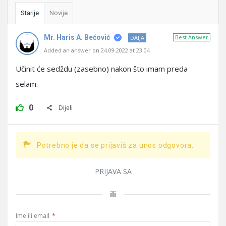
Starije
Novije
Mr. Haris A. Bećović
Best Answer
DAIJA
Added an answer on 24.09.2022 at 23:04
Učinit će sedždu (zasebno) nakon što imam preda
selam.
0
Dijeli
Potrebno je da se prijaviš za unos odgovora.
PRIJAVA SA
ili
Ime ili email
*