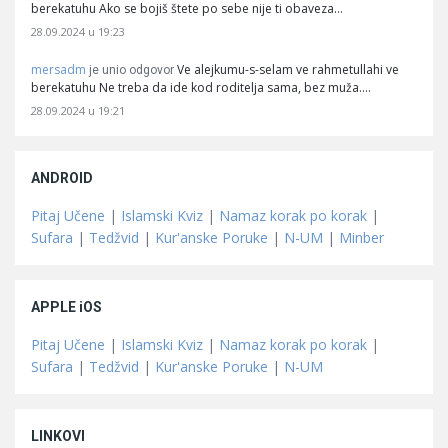
berekatuhu Ako se bojiš štete po sebe nije ti obaveza…
28.09.2024 u 19:23
mersadm
Ve alejkumu-s-selam ve rahmetullahi ve
je unio odgovor
berekatuhu Ne treba da ide kod roditelja sama, bez muža.…
28.09.2024 u 19:21
ANDROID
Pitaj Učene
|
Islamski Kviz
|
Namaz korak po korak
|
Sufara
|
Tedžvid
|
Kur'anske Poruke
|
N-UM
|
Minber
APPLE iOS
Pitaj Učene
|
Islamski Kviz
|
Namaz korak po korak
|
Sufara
|
Tedžvid
|
Kur'anske Poruke
|
N-UM
LINKOVI