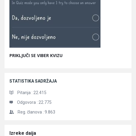
PRIKLJUČI SE VIBER KVIZU
STATISTIKA SADRŽAJA
Pitanja :
22.415
Odgovora :
22.775
Reg. članova :
9.863
Članci
Izreke daija