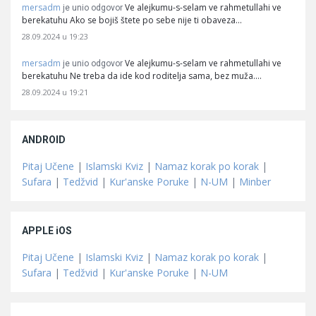
mersadm
Ve alejkumu-s-selam ve rahmetullahi ve
je unio odgovor
berekatuhu Ako se bojiš štete po sebe nije ti obaveza…
28.09.2024 u 19:23
mersadm
Ve alejkumu-s-selam ve rahmetullahi ve
je unio odgovor
berekatuhu Ne treba da ide kod roditelja sama, bez muža.…
28.09.2024 u 19:21
ANDROID
Pitaj Učene
|
Islamski Kviz
|
Namaz korak po korak
|
Sufara
|
Tedžvid
|
Kur'anske Poruke
|
N-UM
|
Minber
APPLE iOS
Pitaj Učene
|
Islamski Kviz
|
Namaz korak po korak
|
Sufara
|
Tedžvid
|
Kur'anske Poruke
|
N-UM