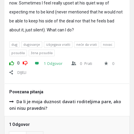
now. Sometimes I feel really upset at his quiet way of
expecting me to be kind (never mentioned that he would not
be able to keep his side of the deal nor that he feels bad
about it, just silent). What can I do?
dug
dugovanje
izbjegava vratti
neće da vrati
novac
posudila
žena posudila
0
1 Odgovor
0
Prati
0
DIJELI
Povezana pitanja
Da li je moja duznost davati roditeljima pare, ako
oni nisu pravedni?
1 Odgovor