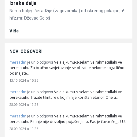
Članci
Izreke daija
Nema boljeg šefadžije (zagovornika) od iskrenog pokajanja!
hfz.mr. Dževad Gološ
Više
NOVI ODGOVORI
mersadm
Ve alejkumu-s-selam ve rahmetullahi ve
je unio odgovor
berekatuhu Za bračno savjetovanje se obratite nekome koga lično
poznajete.…
13.10.2024 u 15:25
mersadm
Ve alejkumu-s-selam ve rahmetullahi ve
je unio odgovor
berekatuhu Tražite tiknture u kojim nije korišten etanol. One u…
28.09.2024 u 19:26
mersadm
Ve alejkumu-s-selam ve rahmetullahi ve
je unio odgovor
berekatuhu Pitanje nije dovoljno pojašenjeno. Pas je čuvar čega? U…
28.09.2024 u 19:25