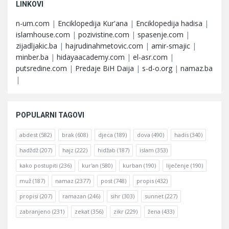
LINKOVI
n-um.com
|
Enciklopedija Kur'ana
|
Enciklopedija hadisa
|
islamhouse.com
|
pozivistine.com
|
spasenje.com
|
zijadljakic.ba
|
hajrudinahmetovic.com
|
amir-smajic
|
minber.ba
|
hidayaacademy.com
|
el-asr.com
|
putsredine.com
|
Predaje BiH Daija
|
s-d-o.org
|
namaz.ba
|
POPULARNI TAGOVI
abdest
(582)
brak
(608)
djeca
(189)
dova
(490)
hadis
(340)
hadždž
(207)
hajz
(222)
hidžab
(187)
islam
(353)
kako postupiti
(236)
kur'an
(580)
kurban
(190)
liječenje
(190)
muž
(187)
namaz
(2377)
post
(748)
propis
(432)
propisi
(207)
ramazan
(246)
sihr
(303)
sunnet
(227)
zabranjeno
(231)
zekat
(356)
zikr
(229)
žena
(433)