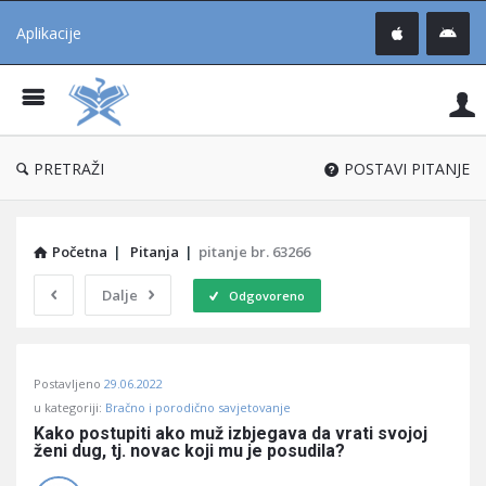
Aplikacije
Pit
Uč
®
PRETRAŽI
POSTAVI PITANJE
Početna
|
Pitanja
|
pitanje br. 63266
Dalje
Odgovoreno
Pitaj
Postavljeno
29.06.2022
Učene
u kategoriji:
Bračno i porodično savjetovanje
®
Kako postupiti ako muž izbjegava da vrati svojoj 
ženi dug, tj. novac koji mu je posudila?
Latest