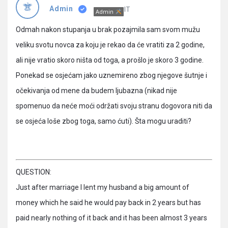
Pitanja
IT
Admin
Admin
Odmah nakon stupanja u brak pozajmila sam svom mužu
veliku svotu novca za koju je rekao da će vratiti za 2 godine,
ali nije vratio skoro ništa od toga, a prošlo je skoro 3 godine.
Ponekad se osjećam jako uznemireno zbog njegove šutnje i
očekivanja od mene da budem ljubazna (nikad nije
spomenuo da neće moći održati svoju stranu dogovora niti da
se osjeća loše zbog toga, samo ćuti). Šta mogu uraditi?
QUESTION:
Just after marriage I lent my husband a big amount of
money which he said he would pay back in 2 years but has
paid nearly nothing of it back and it has been almost 3 years