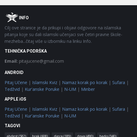
Footer
O
INFO
Cilj ove stranice je da prikupi i objavi odgovore na islamska
pitanja koje su dali islamski učenjaci sve četiri pravne škole-
mezheba...čitaj više u izborniku na linku Info.
TEHNIČKA PODRŠKA
Email:
pitajucene@gmail.com
ANDROID
Pitaj Učene
|
Islamski Kviz
|
Namaz korak po korak
|
Sufara
|
Tedžvid
|
Kur'anske Poruke
|
N-UM
|
Minber
APPLE iOS
Pitaj Učene
|
Islamski Kviz
|
Namaz korak po korak
|
Sufara
|
Tedžvid
|
Kur'anske Poruke
|
N-UM
TAGOVI
abdest
(582)
brak
(608)
djeca
(189)
dova
(490)
hadis
(340)