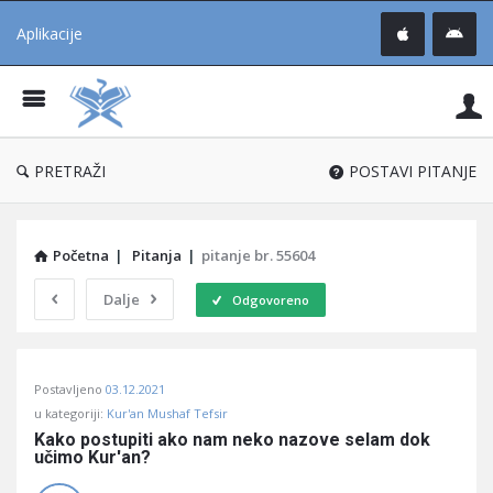
Aplikacije
Pit
Uč
®
PRETRAŽI
POSTAVI PITANJE
Početna
|
Pitanja
|
pitanje br. 55604
Dalje
Odgovoreno
Pitaj
Postavljeno
03.12.2021
Učene
u kategoriji:
Kur'an Mushaf Tefsir
®
Kako postupiti ako nam neko nazove selam dok 
učimo Kur'an?
Latest