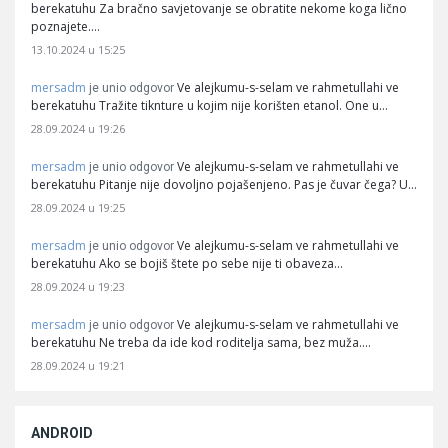
berekatuhu Za bračno savjetovanje se obratite nekome koga lično
poznajete.…
13.10.2024 u 15:25
mersadm
Ve alejkumu-s-selam ve rahmetullahi ve
je unio odgovor
berekatuhu Tražite tiknture u kojim nije korišten etanol. One u…
28.09.2024 u 19:26
mersadm
Ve alejkumu-s-selam ve rahmetullahi ve
je unio odgovor
berekatuhu Pitanje nije dovoljno pojašenjeno. Pas je čuvar čega? U…
28.09.2024 u 19:25
mersadm
Ve alejkumu-s-selam ve rahmetullahi ve
je unio odgovor
berekatuhu Ako se bojiš štete po sebe nije ti obaveza…
28.09.2024 u 19:23
mersadm
Ve alejkumu-s-selam ve rahmetullahi ve
je unio odgovor
berekatuhu Ne treba da ide kod roditelja sama, bez muža.…
28.09.2024 u 19:21
ANDROID