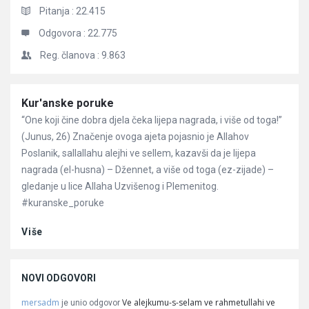
Pitanja :
22.415
Odgovora :
22.775
Reg. članova :
9.863
Članci
Kur'anske poruke
“One koji čine dobra djela čeka lijepa nagrada, i više od toga!”
(Junus, 26) Značenje ovoga ajeta pojasnio je Allahov
Poslanik, sallallahu alejhi ve sellem, kazavši da je lijepa
nagrada (el-husna) – Džennet, a više od toga (ez-zijade) –
gledanje u lice Allaha Uzvišenog i Plemenitog.
#kuranske_poruke
Više
NOVI ODGOVORI
mersadm
Ve alejkumu-s-selam ve rahmetullahi ve
je unio odgovor