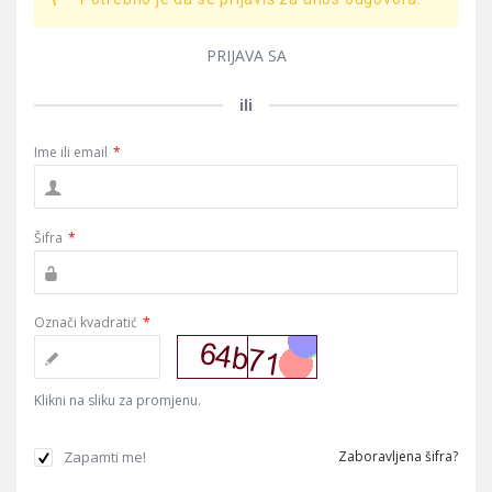
PRIJAVA SA
ili
Ime ili email
*
Šifra
*
Označi kvadratić
*
Klikni na sliku za promjenu.
Zapamti me!
Zaboravljena šifra?