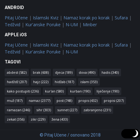
ANDROID
Pitaj Učene
|
Islamski Kviz
|
Namaz korak po korak
|
Sufara
|
Tedžvid
|
Kur'anske Poruke
|
N-UM
|
Minber
APPLE iOS
Pitaj Učene
|
Islamski Kviz
|
Namaz korak po korak
|
Sufara
|
Tedžvid
|
Kur'anske Poruke
|
N-UM
TAGOVI
abdest
(582)
brak
(608)
djeca
(189)
dova
(490)
hadis
(340)
hadždž
(207)
hajz
(222)
hidžab
(187)
islam
(353)
kako postupiti
(236)
kur'an
(580)
kurban
(190)
liječenje
(190)
muž
(187)
namaz
(2377)
post
(748)
propis
(432)
propisi
(207)
ramazan
(246)
sihr
(303)
sunnet
(227)
zabranjeno
(231)
zekat
(356)
zikr
(229)
žena
(433)
© Pitaj Učene / osnovano 2018