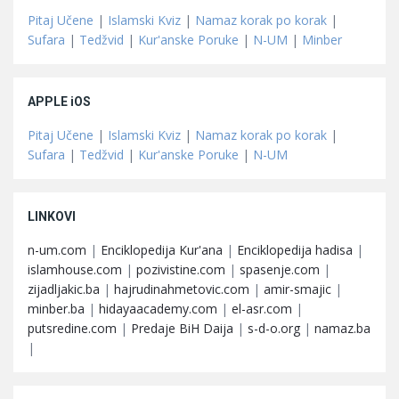
Pitaj Učene
|
Islamski Kviz
|
Namaz korak po korak
|
Sufara
|
Tedžvid
|
Kur'anske Poruke
|
N-UM
|
Minber
APPLE iOS
Pitaj Učene
|
Islamski Kviz
|
Namaz korak po korak
|
Sufara
|
Tedžvid
|
Kur'anske Poruke
|
N-UM
LINKOVI
n-um.com
|
Enciklopedija Kur'ana
|
Enciklopedija hadisa
|
islamhouse.com
|
pozivistine.com
|
spasenje.com
|
zijadljakic.ba
|
hajrudinahmetovic.com
|
amir-smajic
|
minber.ba
|
hidayaacademy.com
|
el-asr.com
|
putsredine.com
|
Predaje BiH Daija
|
s-d-o.org
|
namaz.ba
|