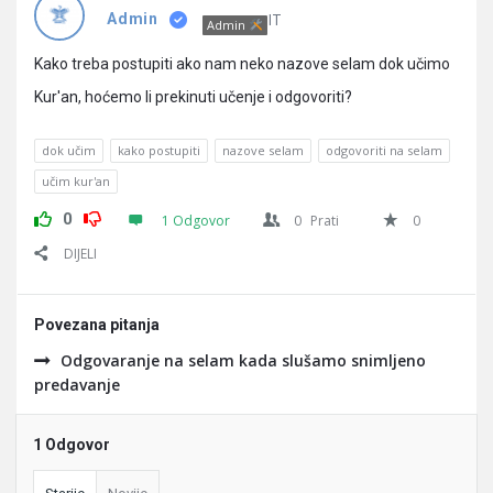
Pitanja
IT
Admin
Admin
Kako treba postupiti ako nam neko nazove selam dok učimo
Kur'an, hoćemo li prekinuti učenje i odgovoriti?
dok učim
kako postupiti
nazove selam
odgovoriti na selam
učim kur'an
0
1 Odgovor
0
Prati
0
DIJELI
Povezana pitanja
Odgovaranje na selam kada slušamo snimljeno
predavanje
1 Odgovor