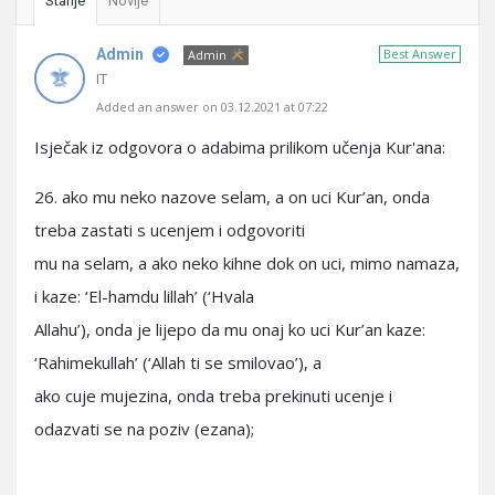
Starije
Novije
Admin
Best Answer
Admin
IT
Added an answer on 03.12.2021 at 07:22
Isječak iz odgovora o adabima prilikom učenja Kur'ana:
26. ako mu neko nazove selam, a on uci Kur’an, onda
treba zastati s ucenjem i odgovoriti
mu na selam, a ako neko kihne dok on uci, mimo namaza,
i kaze: ‘El-hamdu lillah’ (‘Hvala
Allahu’), onda je lijepo da mu onaj ko uci Kur’an kaze:
‘Rahimekullah’ (‘Allah ti se smilovao’), a
ako cuje mujezina, onda treba prekinuti ucenje i
odazvati se na poziv (ezana);