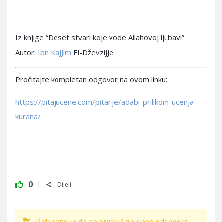
————
Iz knjige “Deset stvari koje vode Allahovoj ljubavi”
Autor:
Ibn Kajjim
El-Dževzijje
Pročitajte kompletan odgovor na ovom linku:
https://pitajucene.com/pitanje/adabi-prilikom-ucenja-
kurana/
0
Dijeli
Potrebno je da se prijaviš za unos odgovora.