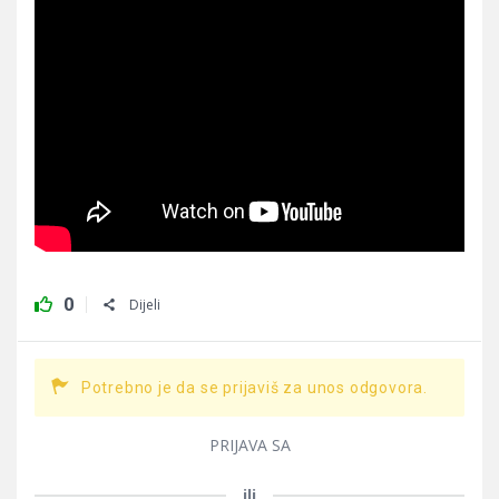
0
Dijeli
Potrebno je da se prijaviš za unos odgovora.
PRIJAVA SA
ili