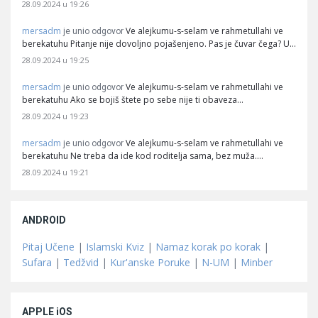
28.09.2024 u 19:26
mersadm
Ve alejkumu-s-selam ve rahmetullahi ve
je unio odgovor
berekatuhu Pitanje nije dovoljno pojašenjeno. Pas je čuvar čega? U…
28.09.2024 u 19:25
mersadm
Ve alejkumu-s-selam ve rahmetullahi ve
je unio odgovor
berekatuhu Ako se bojiš štete po sebe nije ti obaveza…
28.09.2024 u 19:23
mersadm
Ve alejkumu-s-selam ve rahmetullahi ve
je unio odgovor
berekatuhu Ne treba da ide kod roditelja sama, bez muža.…
28.09.2024 u 19:21
ANDROID
Pitaj Učene
|
Islamski Kviz
|
Namaz korak po korak
|
Sufara
|
Tedžvid
|
Kur'anske Poruke
|
N-UM
|
Minber
APPLE iOS