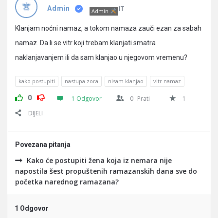
Pitanja
IT
Admin
Admin
Klanjam noćni namaz, a tokom namaza zauči ezan za sabah
namaz. Da li se vitr koji trebam klanjati smatra
naklanjavanjem ili da sam klanjao u njegovom vremenu?
kako postupiti
nastupa zora
nisam klanjao
vitr namaz
0
1 Odgovor
0
Prati
1
DIJELI
Povezana pitanja
Kako će postupiti žena koja iz nemara nije
napostila šest propuštenih ramazanskih dana sve do
početka narednog ramazana?
1 Odgovor