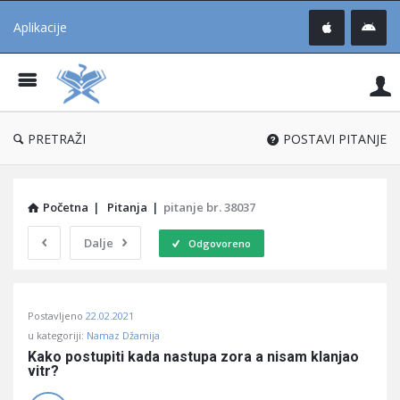
Aplikacije
Pit
Uč
®
PRETRAŽI
POSTAVI PITANJE
Početna
|
Pitanja
|
pitanje br. 38037
Dalje
Odgovoreno
Pitaj
Postavljeno
22.02.2021
Učene
u kategoriji:
Namaz Džamija
®
Kako postupiti kada nastupa zora a nisam klanjao 
vitr?
Latest