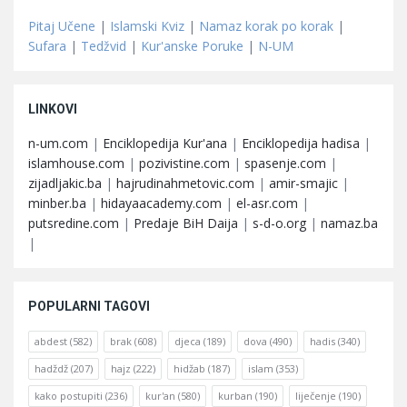
Pitaj Učene
|
Islamski Kviz
|
Namaz korak po korak
|
Sufara
|
Tedžvid
|
Kur'anske Poruke
|
N-UM
LINKOVI
n-um.com
|
Enciklopedija Kur'ana
|
Enciklopedija hadisa
|
islamhouse.com
|
pozivistine.com
|
spasenje.com
|
zijadljakic.ba
|
hajrudinahmetovic.com
|
amir-smajic
|
minber.ba
|
hidayaacademy.com
|
el-asr.com
|
putsredine.com
|
Predaje BiH Daija
|
s-d-o.org
|
namaz.ba
|
POPULARNI TAGOVI
abdest
(582)
brak
(608)
djeca
(189)
dova
(490)
hadis
(340)
hadždž
(207)
hajz
(222)
hidžab
(187)
islam
(353)
kako postupiti
(236)
kur'an
(580)
kurban
(190)
liječenje
(190)