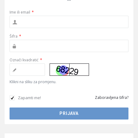
Ime ili email
*
Šifra
*
Označi kvadratić
*
Klikni na sliku za promjenu.
Zapamti me!
Zaboravljena šifra?
Sidebar