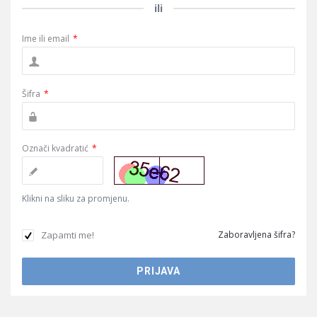
ili
Ime ili email
*
Šifra
*
Označi kvadratić
*
Klikni na sliku za promjenu.
Zapamti me!
Zaboravljena šifra?