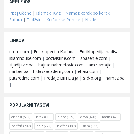
APPLE iOS
Pitaj Učene
|
Islamski Kviz
|
Namaz korak po korak
|
Sufara
|
Tedžvid
|
Kur'anske Poruke
|
N-UM
LINKOVI
n-um.com
|
Enciklopedija Kur'ana
|
Enciklopedija hadisa
|
islamhouse.com
|
pozivistine.com
|
spasenje.com
|
zijadljakic.ba
|
hajrudinahmetovic.com
|
amir-smajic
|
minber.ba
|
hidayaacademy.com
|
el-asr.com
|
putsredine.com
|
Predaje BiH Daija
|
s-d-o.org
|
namaz.ba
|
POPULARNI TAGOVI
abdest
(582)
brak
(608)
djeca
(189)
dova
(490)
hadis
(340)
hadždž
(207)
hajz
(222)
hidžab
(187)
islam
(353)