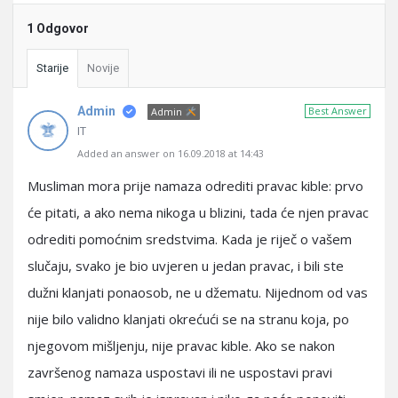
1 Odgovor
Starije
Novije
Admin
Best Answer
Admin
IT
Added an answer on 16.09.2018 at 14:43
Musliman mora prije namaza odrediti pravac kible: prvo
će pitati, a ako nema nikoga u blizini, tada će njen pravac
odrediti pomoćnim sredstvima. Kada je riječ o vašem
slučaju, svako je bio uvjeren u jedan pravac, i bili ste
dužni klanjati ponaosob, ne u džematu. Nijednom od vas
nije bilo validno klanjati okrećući se na stranu koja, po
njegovom mišljenju, nije pravac kible. Ako se nakon
završenog namaza uspostavi ili ne uspostavi pravi