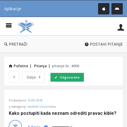
Aplikacije
Pit
Uč
®
PRETRAŽI
POSTAVI PITANJE
Početna
|
Pitanja
|
pitanje br. 4606
Dalje
Odgovoreno
Pitaj
Postavljeno
16.09.2018
Učene
u kategoriji:
Hadždž Umra Kaba
®
Kako postupiti kada neznam odrediti pravac kible?
Latest