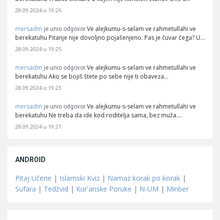
28.09.2024 u 19:26
mersadm
Ve alejkumu-s-selam ve rahmetullahi ve
je unio odgovor
berekatuhu Pitanje nije dovoljno pojašenjeno. Pas je čuvar čega? U…
28.09.2024 u 19:25
mersadm
Ve alejkumu-s-selam ve rahmetullahi ve
je unio odgovor
berekatuhu Ako se bojiš štete po sebe nije ti obaveza…
28.09.2024 u 19:23
mersadm
Ve alejkumu-s-selam ve rahmetullahi ve
je unio odgovor
berekatuhu Ne treba da ide kod roditelja sama, bez muža.…
28.09.2024 u 19:21
ANDROID
Pitaj Učene
|
Islamski Kviz
|
Namaz korak po korak
|
Sufara
|
Tedžvid
|
Kur'anske Poruke
|
N-UM
|
Minber