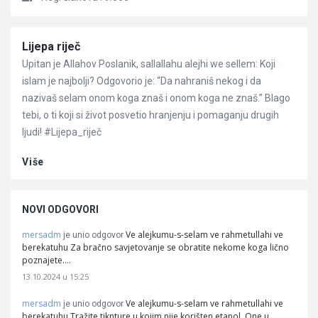
Članci
Lijepa riječ
Upitan je Allahov Poslanik, sallallahu alejhi we sellem: Koji
islam je najbolji? Odgovorio je: “Da nahraniš nekog i da
nazivaš selam onom koga znaš i onom koga ne znaš.” Blago
tebi, o ti koji si život posvetio hranjenju i pomaganju drugih
ljudi! #Lijepa_riječ
Više
NOVI ODGOVORI
mersadm
Ve alejkumu-s-selam ve rahmetullahi ve
je unio odgovor
berekatuhu Za bračno savjetovanje se obratite nekome koga lično
poznajete.…
13.10.2024 u 15:25
mersadm
Ve alejkumu-s-selam ve rahmetullahi ve
je unio odgovor
berekatuhu Tražite tiknture u kojim nije korišten etanol. One u…