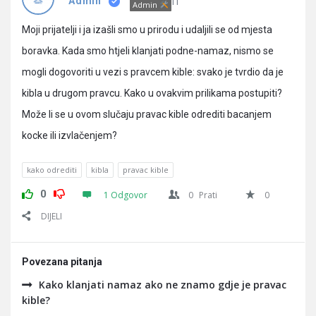
Pitanja
IT
Admin
Admin
Moji prijatelji i ja izašli smo u prirodu i udaljili se od mjesta
boravka. Kada smo htjeli klanjati podne-namaz, nismo se
mogli dogovoriti u vezi s pravcem kible: svako je tvrdio da je
kibla u drugom pravcu. Kako u ovakvim prilikama postupiti?
Može li se u ovom slučaju pravac kible odrediti bacanjem
kocke ili izvlačenjem?
kako odrediti
kibla
pravac kible
0
1 Odgovor
0
Prati
0
DIJELI
Povezana pitanja
Kako klanjati namaz ako ne znamo gdje je pravac
kible?