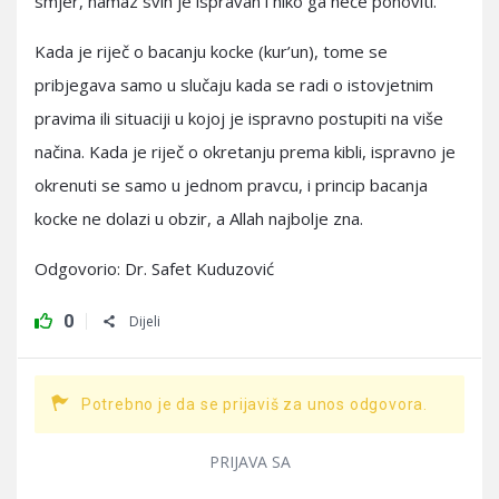
smjer, namaz svih je ispravan i niko ga neće ponoviti.
Kada je riječ o bacanju kocke (kur’un), tome se
pribjegava samo u slučaju kada se radi o istovjetnim
pravima ili situaciji u kojoj je ispravno postupiti na više
načina. Kada je riječ o okretanju prema kibli, ispravno je
okrenuti se samo u jednom pravcu, i princip bacanja
kocke ne dolazi u obzir, a Allah najbolje zna.
Odgovorio: Dr. Safet Kuduzović
0
Dijeli
Potrebno je da se prijaviš za unos odgovora.
PRIJAVA SA