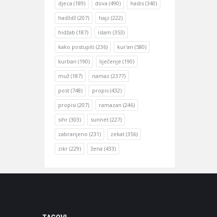
djeca
(189)
dova
(490)
hadis
(340)
hadždž
(207)
hajz
(222)
hidžab
(187)
islam
(353)
kako postupiti
(236)
kur'an
(580)
kurban
(190)
liječenje
(190)
muž
(187)
namaz
(2377)
post
(748)
propis
(432)
propisi
(207)
ramazan
(246)
sihr
(303)
sunnet
(227)
zabranjeno
(231)
zekat
(356)
zikr
(229)
žena
(433)