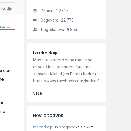
Novije
Pitanja :
22.415
Odgovora :
22.775
t Answer
Reg. članova :
9.863
Članci
Izreke daija
Mnogi su sretni s puno manje od
onoga što ti i ja imamo. Budimo
brobit
zahvalni Allahu! (mr.Fahret Kadrić)
ne
https://www.facebook.com/kadric.fahret/
Više
o ili
bno,
NOVI ODGOVORI
mersadm
Ve alejkumu-
je unio odgovor