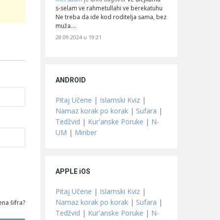
s-selam ve rahmetullahi ve berekatuhu
Ne treba da ide kod roditelja sama, bez
muža.…
28.09.2024 u 19:21
ANDROID
Pitaj Učene
|
Islamski Kviz
|
Namaz korak po korak
|
Sufara
|
Tedžvid
|
Kur'anske Poruke
|
N-
UM
|
Minber
APPLE iOS
Pitaj Učene
|
Islamski Kviz
|
Namaz korak po korak
|
Sufara
|
na šifra?
Tedžvid
|
Kur'anske Poruke
|
N-