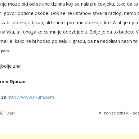
je moze biti od strane dzinna koji se nalazi u covjeku, tako da to
ni govor doticne osobe. Dok se ne ustanovi stvarni razlog, nemoj
uzati i obezbjedjivati, ali hranu I pice mu obezbjedite. Allah je nje
nafaku, a I onoga ko ce mu je obezbjediti. Bolje je da to budete Vi
amelije, kako ne bi hodao po selu ili gradu, pa na nedolican nacin to
jivao.
jbolje zna!
smin Djanan
 sa
http://www.n-um.com
Dijeli
Poništi oznaku - o