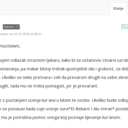
Starije
Bes
Admin
swer on 03.10.2018 at 08:31
umusSelam,
jem odlazak strucnom ljekaru, kako bi se ustanovio stvarni uzrok
onasanja, pa makar bliznji trebali upotrijebiti silu i grubost, za do
 Ukoliko se neko pretvara i zeli da prevarom drugih na sebe skre
ugih, tada mu ne treba pomagati, jer je prevarant.
 s pustanjem ucenja kur’ana u blizini te osobe. Ukoliko bude odbija
o se ponasao kada cuje ucenje sura*El-Bekare I Alu-Imran* pose
 mu je potrebna pomoc onoga koji poznaje lijecenje kur’anom.