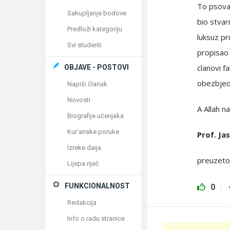
To psovan
Sakupljanje bodove
bio stvar
Predloži kategoriju
luksuz pr
Svi studenti
propisao 
clanovi f
OBJAVE - POSTOVI
obezbjed
Napiši članak
Novosti
A Allah na
Biografije učenjaka
Kur'anske poruke
Prof. Ja
Izreke daija
preuzeto
Lijepa riječ
FUNKCIONALNOST
0
Redakcija
Info o radu stranice