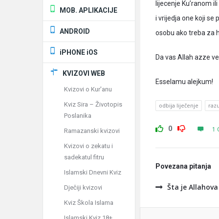
lijecenje Ku’ranom il
MOB. APLIKACIJE
i vrijedja one koji s
ANDROID
osobu ako treba za h
iPHONE iOS
Da vas Allah azze v
KVIZOVI WEB
Esselamu alejkum!
Kvizovi o Kur'anu
Kviz Sira – Životopis
odbija liječenje
raz
Poslanika
0
1 
Ramazanski kvizovi
Kvizovi o zekatu i
sadekatul fitru
Povezana pitanja
Islamski Dnevni Kviz
Šta je Allahov
Dječiji kvizovi
Kviz Škola Islama
Islamski Kviz 18+