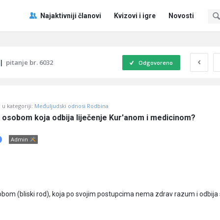
Pitaj
Pitaj
Najaktivniji članovi
Kvizovi i igre
Novosti
Učene
Učene
®
®
Navigacija
|
pitanje br. 6032
Odgovoreno
u kategoriji:
Međuljudski odnosi Rodbina
a osobom koja odbija liječenje Kur'anom i medicinom?
Admin
obom (bliski rod), koja po svojim postupcima nema zdrav razum i odbija 