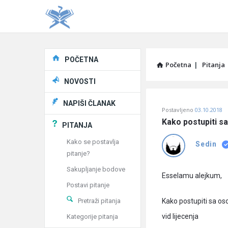
Explore
POČETNA
Početna
|
Pitanja
NOVOSTI
Pitaj
NAPIŠI ČLANAK
Postavljeno
03.10.2018
Učene
Kako postupiti s
PITANJA
®
Kako se postavlja
Sedin
pitanje?
Latest
Sakupljanje bodove
Pitanja
Esselamu alejkum,
Postavi pitanje
Pretraži pitanja
Kako postupiti sa os
vid lijecenja
Kategorije pitanja