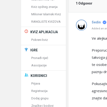
1 Odgovor
Kviz opšteg znanja
Milioner Islamski Kviz
RANGLISTE KVIZOVA
Sedin
Added an an
KVIZ APLIKACIJA
Ve alejk
Pokreni kviz
Preporucu
IGRE
takvoga p
Pronađi riječ
te osobe.
Asocijacije
paznju dr
KORISNICI
Pokusajte
Prijava
agresivn
Registracija
znajte da
Dodaj grupu
Značke i bodovi