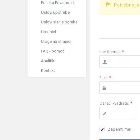
Politika Privatnosti
Potrebno je
Uslovi upotrebe
Uslovi slanja poruka
Urednici
Uloge na stranici
FAQ - pomoć
Ime ili email
*
Analitika
Kontakt
Šifra
*
Označi kvadratić
*
Zapamti me!