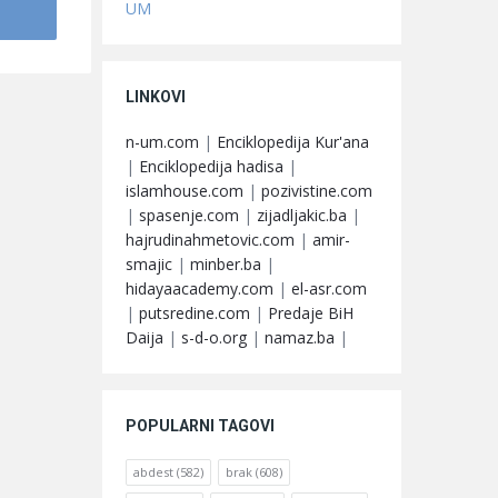
UM
LINKOVI
n-um.com
|
Enciklopedija Kur'ana
|
Enciklopedija hadisa
|
islamhouse.com
|
pozivistine.com
|
spasenje.com
|
zijadljakic.ba
|
hajrudinahmetovic.com
|
amir-
smajic
|
minber.ba
|
hidayaacademy.com
|
el-asr.com
|
putsredine.com
|
Predaje BiH
Daija
|
s-d-o.org
|
namaz.ba
|
POPULARNI TAGOVI
abdest
(582)
brak
(608)