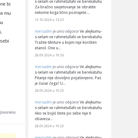
s-selam ve rahmetullahi ve berekatuhu
 ne bi
Za bračno savjetovanje se obratite
nekome koga lično poznajete.…
te mu
13.10.2024 u 15:25
mu
,
mersadm
Ve alejkumu-
je unio odgovor
s-selam ve rahmetullahi ve berekatuhu
 sebi
Tražite tiknture u kojim nije korišten
etanol. One u…
28.09.2024 u 19:26
mersadm
Ve alejkumu-
je unio odgovor
s-selam ve rahmetullahi ve berekatuhu
Pitanje nije dovoljno pojašenjeno. Pas
je čuvar čega? U…
28.09.2024 u 19:25
mersadm
Ve alejkumu-
je unio odgovor
s-selam ve rahmetullahi ve berekatuhu
dgovoreno
Ako se bojiš štete po sebe nije ti
obaveza…
28.09.2024 u 19:23
mersadm
Ve alejkumu-
je unio odgovor