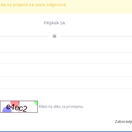
 da se prijaviš za unos odgovora.
PRIJAVA SA
ili
Klikni na sliku za promjenu.
Zaboravlje