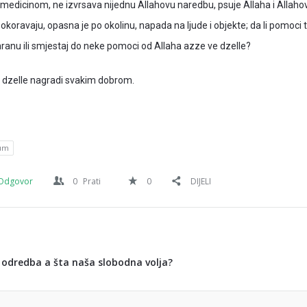
i medicinom, ne izvrsava nijednu Allahovu naredbu, psuje Allaha i Allaho
e pokoravaju, opasna je po okolinu, napada na ljude i objekte; da li pomoci
ranu ili smjestaj do neke pomoci od Allaha azze ve dzelle?
e dzelle nagradi svakim dobrom.
um
Odgovor
0
Prati
0
DIJELI
a odredba a šta naša slobodna volja?