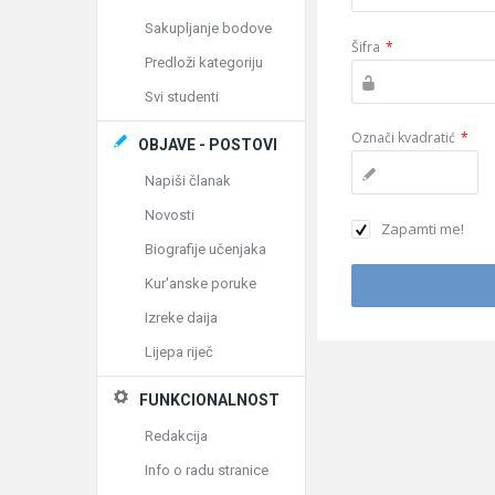
Sakupljanje bodove
Šifra
*
Predloži kategoriju
Svi studenti
Označi kvadratić
*
OBJAVE - POSTOVI
Napiši članak
Novosti
Zapamti me!
Biografije učenjaka
Kur'anske poruke
Izreke daija
Lijepa riječ
FUNKCIONALNOST
Redakcija
Info o radu stranice