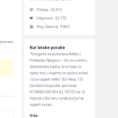
Pitanja :
22.415
Odgovora :
22.775
Reg. članova :
9.863
dgovoreno
Članci
Kur'anske poruke
“Onoga ko se pokorava Allahu i
Poslaniku Njegovu – On će uvesti u
džennetske bašče, kroz koje će
rijeke teći, u kojima će vječno ostati,
i to je uspjeh veliki.” (En-Nisa, 13)
Uzvišeni Gospodar spominje
ISTINSKI USPJEH (EL-FEVZ) na 16
mjesta u Kur’anu i svaki put je taj
uspjeh vezan ...
Više