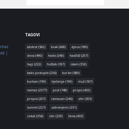
TAGOVI
amaz
abdest
(582)
brak
(608)
djeca
(189)
vid
|
dova
(490)
hadis
(340)
hadždž
(207)
hajz
(222)
hidžab
(187)
islam
(353)
kako postupiti
(236)
kur'an
(580)
kurban
(190)
liječenje
(190)
muž
(187)
namaz
(2377)
post
(748)
propis
(432)
propisi
(207)
ramazan
(246)
sihr
(303)
sunnet
(227)
zabranjeno
(231)
zekat
(356)
zikr
(229)
žena
(433)