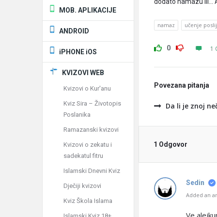
dodato namazu ili… 
MOB. APLIKACIJE
namaz
učenje poslij
ANDROID
0
1 
iPHONE iOS
KVIZOVI WEB
Povezana pitanja
Kvizovi o Kur'anu
Kviz Sira – Životopis
Da li je znoj ne
Poslanika
Ramazanski kvizovi
1 Odgovor
Kvizovi o zekatu i
sadekatul fitru
Islamski Dnevni Kviz
Sedin
Dječiji kvizovi
Added an an
Kviz Škola Islama
Ve alejk
Islamski Kviz 18+