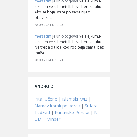
mersadm
Ve alejkumu-
je unio odgovor
s-selam ve rahmetullahi ve berekatuhu
Ako se bojiš štete po sebe nije ti
obaveza…
28.09.2024 u 19:23
mersadm
Ve alejkumu-
je unio odgovor
s-selam ve rahmetullahi ve berekatuhu
Ne treba da ide kod roditelja sama, bez
muža.…
28.09.2024 u 19:21
ANDROID
Pitaj Učene
|
Islamski Kviz
|
Namaz korak po korak
|
Sufara
|
Tedžvid
|
Kur'anske Poruke
|
N-
UM
|
Minber