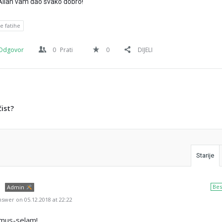
Allah vam dao svako dobro!
e fatihe
Odgovor
0
Prati
0
DIJELI
čist?
Starije
Bes
Admin
swer on 05.12.2018 at 22:22
umus-selam!