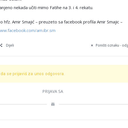
anjeno nekada učiti mimo Fatihe na 3. i 4. rekatu.
 hfz. Amir Smajić – preuzeto sa facebook profila Amir Smajic –
www.facebook.com/am.ibr.sm
Dijeli
Poništi oznaku - o
 da se prijaviš za unos odgovora.
PRIJAVA SA
ili