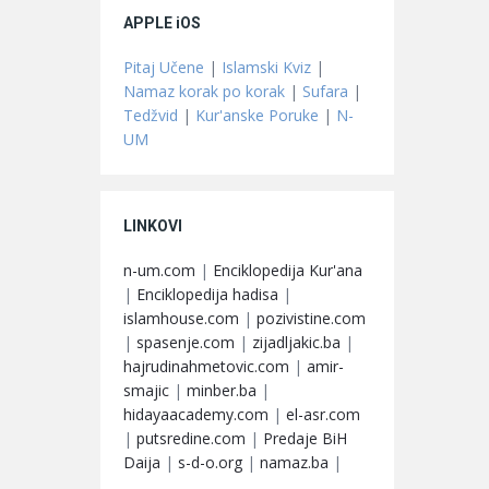
APPLE iOS
Pitaj Učene
|
Islamski Kviz
|
Namaz korak po korak
|
Sufara
|
Tedžvid
|
Kur'anske Poruke
|
N-
UM
LINKOVI
n-um.com
|
Enciklopedija Kur'ana
|
Enciklopedija hadisa
|
islamhouse.com
|
pozivistine.com
|
spasenje.com
|
zijadljakic.ba
|
hajrudinahmetovic.com
|
amir-
smajic
|
minber.ba
|
hidayaacademy.com
|
el-asr.com
|
putsredine.com
|
Predaje BiH
Daija
|
s-d-o.org
|
namaz.ba
|