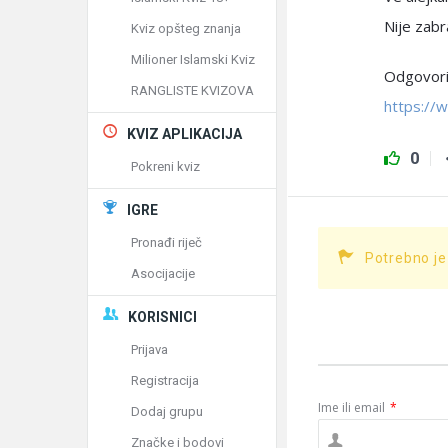
Nije zabr
Kviz opšteg znanja
Milioner Islamski Kviz
Odgovorio
RANGLISTE KVIZOVA
https://
KVIZ APLIKACIJA
0
Pokreni kviz
IGRE
Pronađi riječ
Potrebno je
Asocijacije
KORISNICI
Prijava
Registracija
Ime ili email
*
Dodaj grupu
Značke i bodovi