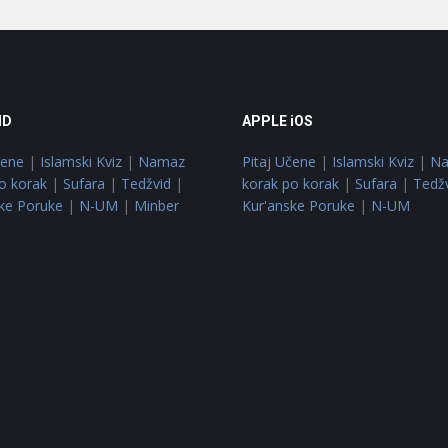
ID
APPLE iOS
čene
|
Islamski Kviz
|
Namaz
Pitaj Učene
|
Islamski Kviz
|
N
o korak
|
Sufara
|
Tedžvid
|
korak po korak
|
Sufara
|
Tedž
ke Poruke
|
N-UM
|
Minber
Kur'anske Poruke
|
N-UM