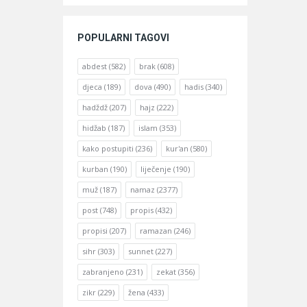
POPULARNI TAGOVI
abdest
(582)
brak
(608)
djeca
(189)
dova
(490)
hadis
(340)
hadždž
(207)
hajz
(222)
hidžab
(187)
islam
(353)
kako postupiti
(236)
kur'an
(580)
kurban
(190)
liječenje
(190)
muž
(187)
namaz
(2377)
post
(748)
propis
(432)
propisi
(207)
ramazan
(246)
sihr
(303)
sunnet
(227)
zabranjeno
(231)
zekat
(356)
zikr
(229)
žena
(433)