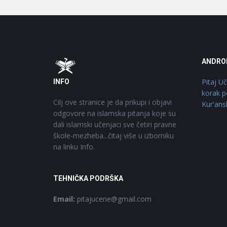
Footer
O
ANDRO
Pitaj U
INFO
korak p
Cilj ove stranice je da prikupi i objavi
Kur'ans
odgovore na islamska pitanja koje su
dali islamski učenjaci sve četiri pravne
škole-mezheba...čitaj više u izborniku
na linku Info.
TEHNIČKA PODRŠKA
Email:
pitajucene@gmail.com