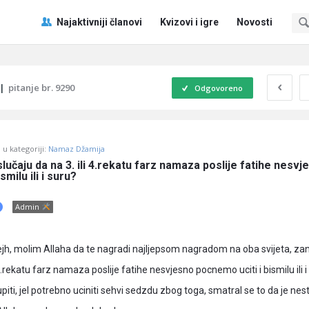
Pitaj
Pitaj
Najaktivniji članovi
Kvizovi i igre
Novosti
Učene
Učene
®
®
Navigacija
|
pitanje br. 9290
Odgovoreno
u kategoriji:
Namaz Džamija
lučaju da na 3. ili 4.rekatu farz namaza poslije fatihe nesvje
smilu ili i suru?
Admin
jh, molim Allaha da te nagradi najljepsom nagradom na oba svijeta, z
 4.rekatu farz namaza poslije fatihe nesvjesno pocnemo uciti i bismilu ili i
iti, jel potrebno uciniti sehvi sedzdu zbog toga, smatral se to da je nes