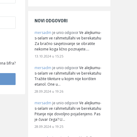
NOVI ODGOVORI
mersadm
Ve alejkumu-
je unio odgovor
s-selam ve rahmetullahi ve berekatuhu
Za bračno savjetovanje se obratite
nekome koga lično poznajete.…
13.10.2024 u 15:25
na šifra?
mersadm
Ve alejkumu-
je unio odgovor
s-selam ve rahmetullahi ve berekatuhu
Tražite tiknture u kojim nije korišten
etanol. One u…
28.09.2024 u 19:26
mersadm
Ve alejkumu-
je unio odgovor
s-selam ve rahmetullahi ve berekatuhu
Pitanje nije dovoljno pojašenjeno. Pas
je čuvar čega? U…
28.09.2024 u 19:25