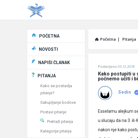
Explore
POČETNA
Početna
|
Pitanja
NOVOSTI
Pitaj
NAPIŠI ČLANAK
Postavljeno
05.12.2018
Učene
Kako postupiti u s
PITANJA
počnemo učiti i bi
®
Kako se postavlja
Sedin
pitanje?
Latest
Sakupljanje bodove
Pitanja
Esselamu alejkum se
Postavi pitanje
u slucaju da na 3. ili
Pretraži pitanja
nakon nje kako postup
Kategorije pitanja