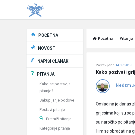
Explore
POČETNA
Početna
|
Pitanja
NOVOSTI
Pitaj
NAPIŠI ČLANAK
Postavljeno
14.07.2019
Učene
Kako pozivati gri
PITANJA
®
Kako se postavlja
Nedzmu
pitanje?
Latest
Sakupljanje bodove
Pitanja
Omladina je danas z
Postavi pitanje
grijesima koji su se
Pretraži pitanja
su naročito po pitanju
Kategorije pitanja
li im se obraćati na 