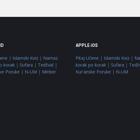
ID
APPLE iOS
čene
|
Islamski Kviz
|
Namaz
Pitaj Učene
|
Islamski Kviz
|
N
o korak
|
Sufara
|
Tedžvid
|
korak po korak
|
Sufara
|
Tedž
ke Poruke
|
N-UM
|
Minber
Kur'anske Poruke
|
N-UM