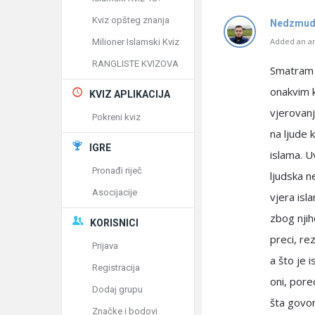
Kviz opšteg znanja
Nedzmud
Added an an
Milioner Islamski Kviz
RANGLISTE KVIZOVA
Smatram 
onakvim k
KVIZ APLIKACIJA
vjerovanj
Pokreni kviz
na ljude 
IGRE
islama. U
Pronađi riječ
ljudska n
Asocijacije
vjera isl
zbog njiho
KORISNICI
preci, re
Prijava
a što je 
Registracija
oni, pored
Dodaj grupu
šta govor
Značke i bodovi