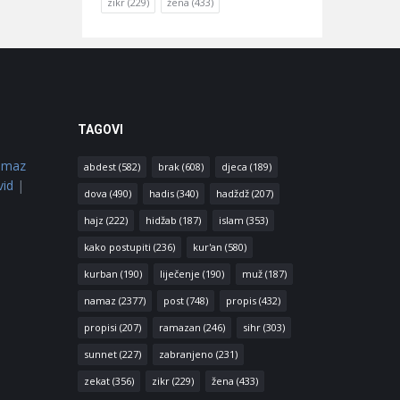
zikr
(229)
žena
(433)
TAGOVI
amaz
abdest
(582)
brak
(608)
djeca
(189)
vid
|
dova
(490)
hadis
(340)
hadždž
(207)
hajz
(222)
hidžab
(187)
islam
(353)
kako postupiti
(236)
kur'an
(580)
kurban
(190)
liječenje
(190)
muž
(187)
namaz
(2377)
post
(748)
propis
(432)
propisi
(207)
ramazan
(246)
sihr
(303)
sunnet
(227)
zabranjeno
(231)
zekat
(356)
zikr
(229)
žena
(433)