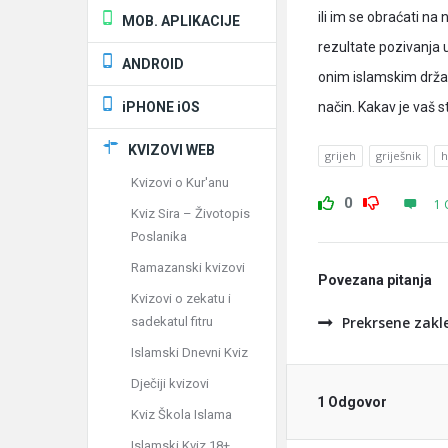
ili im se obraćati na
MOB. APLIKACIJE
rezultate pozivanja u
ANDROID
onim islamskim drža
iPHONE iOS
način. Kakav je vaš 
KVIZOVI WEB
grijeh
griješnik
h
Kvizovi o Kur'anu
0
1 
Kviz Sira – Životopis
Poslanika
Ramazanski kvizovi
Povezana pitanja
Kvizovi o zekatu i
Prekrsene zakl
sadekatul fitru
Islamski Dnevni Kviz
Dječiji kvizovi
1 Odgovor
Kviz Škola Islama
Islamski Kviz 18+