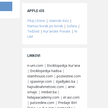
APPLE iOS
Pitaj Učene
|
Islamski Kviz
|
Namaz korak po korak
|
Sufara
|
Tedžvid
|
Kur'anske Poruke
|
N-
UM
LINKOVI
n-um.com
|
Enciklopedija Kur'ana
|
Enciklopedija hadisa
|
islamhouse.com
|
pozivistine.com
|
spasenje.com
|
zijadljakic.ba
|
hajrudinahmetovic.com
|
amir-
smajic
|
minber.ba
|
hidayaacademy.com
|
el-asr.com
|
putsredine.com
|
Predaje BiH
Daija
|
s-d-o.org
|
namaz.ba
|