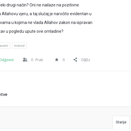
 neki drugi način? Oni ne nailaze na pozitivne
 Allahovu vjeru, a taj slučaj je naročito evidentan u
vama u kojima ne vlada Allahov zakon na ispravan
stav u pogledu upute ove omladine?
aram
metod
Odgovor
0
Prati
0
DIJELI
etve
Starije