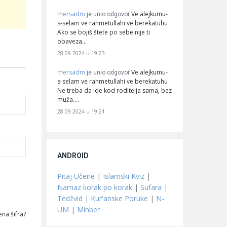
mersadm
Ve alejkumu-
je unio odgovor
s-selam ve rahmetullahi ve berekatuhu
Ako se bojiš štete po sebe nije ti
obaveza…
28.09.2024 u 19:23
mersadm
Ve alejkumu-
je unio odgovor
s-selam ve rahmetullahi ve berekatuhu
Ne treba da ide kod roditelja sama, bez
muža.…
28.09.2024 u 19:21
ANDROID
Pitaj Učene
|
Islamski Kviz
|
Namaz korak po korak
|
Sufara
|
Tedžvid
|
Kur'anske Poruke
|
N-
UM
|
Minber
na šifra?