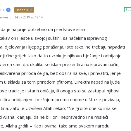
in
Bes
Urednik
swer on 14.07.2019 at 12:14
da je najprije potrebno da predstave islam
akav on i jeste u svojoj suštini, sa načelima ispravnog
a, djelovanja i lijepog ponašanja. Isto tako, ne trebaju napadati
koji čine grijeh tako da to uzrokuje njihovo bježanje i odbijanje
vjeren sam da, ukoliko se islam prezentira na ispravan način,
eiskvarena priroda će ga, bez obzira na sve, i prihvatiti, jer je
am u skladu sa torn prirodom (fitrom). Direktni napad na ljude
ve tradicije i starih običaja, ili onoga sto su zastupali njihovi
zultira odbijanjem i mržnjom prema onome u što se pozivaju,
istina. Zato je Uzvišeni Allah rekao: “Ne grdite one kojima se
 Allaha, klanjaju, da ne bi i oni, nepravedno i ne misleći
e, Allaha grdili. – Kao i ovima, tako smo svakom narodu