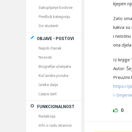
lijepim n
Sakupljanje bodove
Predloži kategoriju
Zato sma
Svi studenti
kakva su 
i neistin
OBJAVE - POSTOVI
ona djela
Napiši članak
Novosti
Iz knjig
Biografije učenjaka
Autor: Š
Kur'anske poruke
Preuzmi k
Izreke daija
https://
Lijepa riječ
I-Smjerni
FUNKCIONALNOST
0
Redakcija
Info o radu stranice