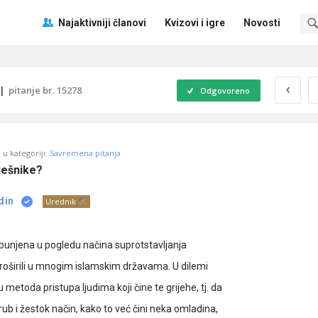
Pitaj
Pitaj
Najaktivniji članovi
Kvizovi i igre
Novosti
Učene
Učene
®
®
Navigacija
|
pitanje br. 15278
Odgovoreno
u kategoriji:
Savremena pitanja
ješnike?
din
Urednik
bunjena u pogledu načina suprotstavljanja
 proširili u mnogim islamskim državama. U dilemi
 metoda pristupa ljudima koji čine te grijehe, tj. da
grub i žestok način, kako to već čini neka omladina,