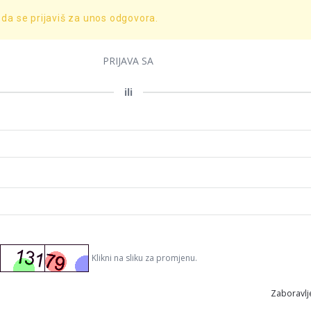
 da se prijaviš za unos odgovora.
PRIJAVA SA
ili
Klikni na sliku za promjenu.
Zaboravlje