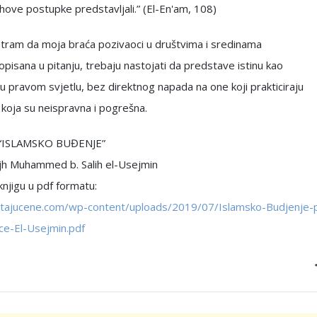
jihove postupke predstavljali.” (El-En'am, 108)
tram da moja braća pozivaoci u društvima i sredinama
opisana u pitanju, trebaju nastojati da predstave istinu kao
u u pravom svjetlu, bez direktnog napada na one koji prakticiraju
 koja su neispravna i pogrešna.
e “ISLAMSKO BUĐENJE”
ejh Muhammed b. Salih el-Usejmin
njigu u pdf formatu:
pitajucene.com/wp-content/uploads/2019/07/Islamsko-Budjenje-p
ce-El-Usejmin.pdf