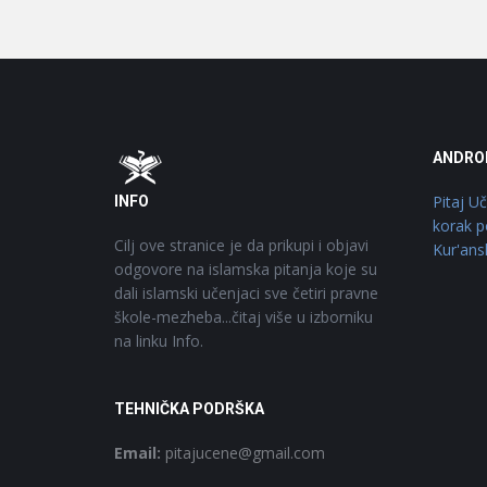
Footer
O
ANDRO
Pitaj U
INFO
korak p
Cilj ove stranice je da prikupi i objavi
Kur'ans
odgovore na islamska pitanja koje su
dali islamski učenjaci sve četiri pravne
škole-mezheba...čitaj više u izborniku
na linku Info.
TEHNIČKA PODRŠKA
Email:
pitajucene@gmail.com