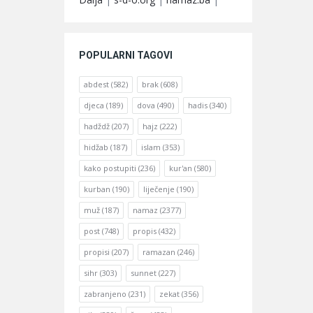
POPULARNI TAGOVI
abdest
(582)
brak
(608)
djeca
(189)
dova
(490)
hadis
(340)
hadždž
(207)
hajz
(222)
hidžab
(187)
islam
(353)
kako postupiti
(236)
kur'an
(580)
kurban
(190)
liječenje
(190)
muž
(187)
namaz
(2377)
post
(748)
propis
(432)
propisi
(207)
ramazan
(246)
sihr
(303)
sunnet
(227)
zabranjeno
(231)
zekat
(356)