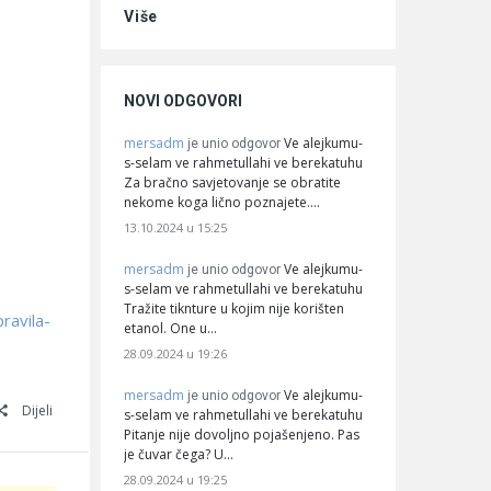
Više
NOVI ODGOVORI
mersadm
Ve alejkumu-
je unio odgovor
s-selam ve rahmetullahi ve berekatuhu
Za bračno savjetovanje se obratite
nekome koga lično poznajete.…
13.10.2024 u 15:25
mersadm
Ve alejkumu-
je unio odgovor
s-selam ve rahmetullahi ve berekatuhu
Tražite tiknture u kojim nije korišten
ravila-
etanol. One u…
28.09.2024 u 19:26
mersadm
Ve alejkumu-
je unio odgovor
Dijeli
s-selam ve rahmetullahi ve berekatuhu
Pitanje nije dovoljno pojašenjeno. Pas
je čuvar čega? U…
28.09.2024 u 19:25