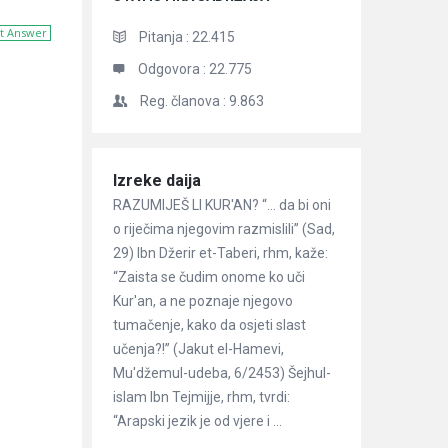
t Answer
Pitanja :
22.415
Odgovora :
22.775
Reg. članova :
9.863
Članci
Izreke daija
RAZUMIJEŠ LI KUR'AN? “… da bi oni
o riječima njegovim razmislili” (Sad,
29) Ibn Džerir et-Taberi, rhm, kaže:
“Zaista se čudim onome ko uči
Kur'an, a ne poznaje njegovo
tumačenje, kako da osjeti slast
učenja?!” (Jakut el-Hamevi,
Mu'džemul-udeba, 6/2453) Šejhul-
islam Ibn Tejmijje, rhm, tvrdi:
“Arapski jezik je od vjere i ...