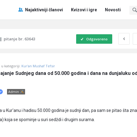
Pitaj
Pitaj
Najaktivniji članovi
Kvizovi i igre
Novosti
Učene
Učene
®
®
Navigacija
|
pitanje br. 63643
Odgovoreno
u kategoriji:
Kur'an Mushaf Tefsir
ajanje Sudnjeg dana od 50.000 godina i dana na dunjaluku od
Admin
u Kur'anu i hadisu 50.000 godina je sudnji dan, pa sam se pitao šta znač
a) koja se spominje u suri sedždi i drugim surama.