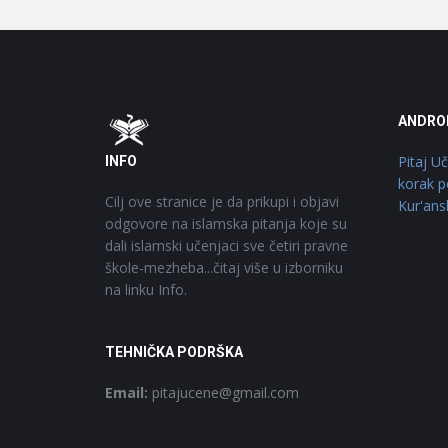
Footer
O
ANDRO
Pitaj U
INFO
korak p
Cilj ove stranice je da prikupi i objavi
Kur'ans
odgovore na islamska pitanja koje su
dali islamski učenjaci sve četiri pravne
škole-mezheba...čitaj više u izborniku
na linku Info.
TEHNIČKA PODRŠKA
Email:
pitajucene@gmail.com