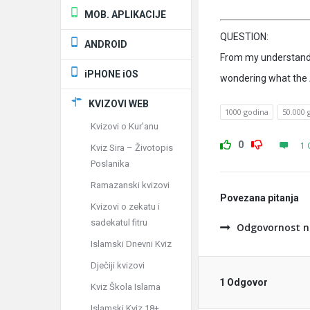
MOB. APLIKACIJE
QUESTION:
ANDROID
From my understandi
iPHONE iOS
wondering what the 
KVIZOVI WEB
1000 godina
50.000 
Kvizovi o Kur'anu
0
1 
Kviz Sira – Životopis
Poslanika
Ramazanski kvizovi
Povezana pitanja
Kvizovi o zekatu i
sadekatul fitru
Odgovornost na
Islamski Dnevni Kviz
Dječiji kvizovi
1 Odgovor
Kviz Škola Islama
Islamski Kviz 18+