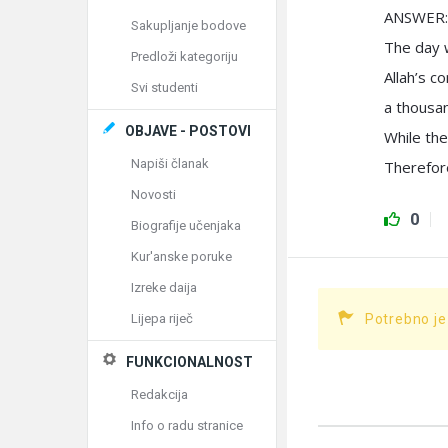
ANSWER:
Sakupljanje bodove
The day w
Predloži kategoriju
Allah’s c
Svi studenti
a thousa
OBJAVE - POSTOVI
While the
Napiši članak
Therefore
Novosti
0
Biografije učenjaka
Kur'anske poruke
Izreke daija
Lijepa riječ
Potrebno je
FUNKCIONALNOST
Redakcija
Info o radu stranice