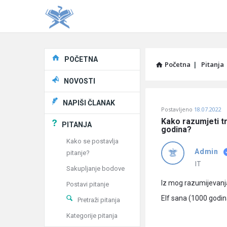
Explore
POČETNA
Početna
|
Pitanja
NOVOSTI
Pitaj
NAPIŠI ČLANAK
Postavljeno
18.07.2022
Učene
Kako razumjeti tr
PITANJA
godina?
®
Kako se postavlja
Admin
pitanje?
Latest
IT
Sakupljanje bodove
Pitanja
Iz mog razumijevanja 
Postavi pitanje
Elf sana (1000 godin
Pretraži pitanja
Kategorije pitanja