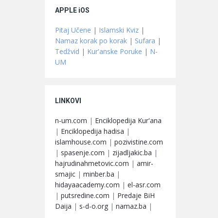
APPLE iOS
Pitaj Učene
|
Islamski Kviz
|
Namaz korak po korak
|
Sufara
|
Tedžvid
|
Kur'anske Poruke
|
N-
UM
LINKOVI
n-um.com
|
Enciklopedija Kur'ana
|
Enciklopedija hadisa
|
islamhouse.com
|
pozivistine.com
|
spasenje.com
|
zijadljakic.ba
|
hajrudinahmetovic.com
|
amir-
smajic
|
minber.ba
|
hidayaacademy.com
|
el-asr.com
|
putsredine.com
|
Predaje BiH
Daija
|
s-d-o.org
|
namaz.ba
|