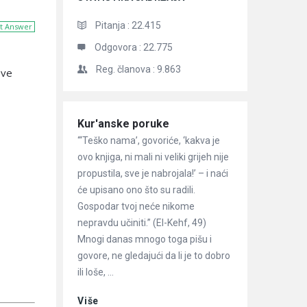
Pitanja :
22.415
t Answer
Odgovora :
22.775
Reg. članova :
9.863
ove
Članci
Kur'anske poruke
“‘Teško nama’, govoriće, ‘kakva je
ovo knjiga, ni mali ni veliki grijeh nije
propustila, sve je nabrojala!’ – i naći
će upisano ono što su radili.
Gospodar tvoj neće nikome
nepravdu učiniti.” (El-Kehf, 49)
Mnogi danas mnogo toga pišu i
govore, ne gledajući da li je to dobro
ili loše, ...
Više