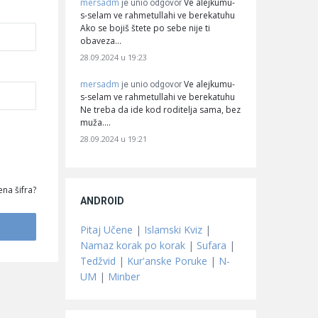
mersadm
Ve alejkumu-
je unio odgovor
s-selam ve rahmetullahi ve berekatuhu
Ako se bojiš štete po sebe nije ti
obaveza…
28.09.2024 u 19:23
mersadm
Ve alejkumu-
je unio odgovor
s-selam ve rahmetullahi ve berekatuhu
Ne treba da ide kod roditelja sama, bez
muža.…
28.09.2024 u 19:21
na šifra?
ANDROID
Pitaj Učene
|
Islamski Kviz
|
Namaz korak po korak
|
Sufara
|
Tedžvid
|
Kur'anske Poruke
|
N-
UM
|
Minber