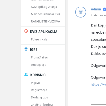
Kviz opšteg znanja
Admin
Milioner Islamski Kviz
Added an an
RANGLISTE KVIZOVA
Dan koji 
naredbe 
KVIZ APLIKACIJA
sposobnos
Pokreni kviz
Dok je su
IGRE
Dakle, ov
Pronađi riječ
Odgovori
Asocijacije
KORISNICI
Odgovor 
Prijava
https://
Registracija
Dodaj grupu
Značke i bodovi