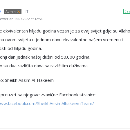
IT
Bes
Admin
swer on 18.07.2022 at 12:54
je ekvivalentan hiljadu godina vezan je za ovaj svijet gdje su Allah
na ovom svijetu u jednom danu ekvivalentne našem vremenu i
ti od hiljadu godina.
dnji dan jednak našoj dužini od 50.000 godina.
o su dva različita dana sa različitim dužinama.
o: Sheikh Assim Al-Hakeem
preuzet sa njegove zvanične Facebook stranice:
www.facebook.com/SheikhAssimAlhakeemTeam/