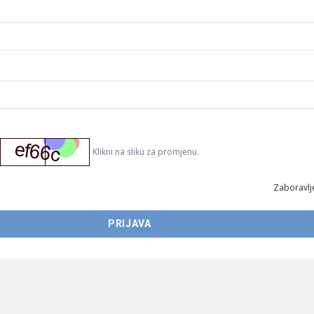
Klikni na sliku za promjenu.
Zaboravlje