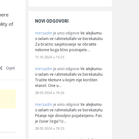
where
NOVI ODGOVORI
lity of
mersadm
Ve alejkumu-
je unio odgovor
s-selam ve rahmetullahi ve berekatuhu
Za bračno savjetovanje se obratite
nekome koga lično poznajete.…
13.10.2024 u 15:25
Dijeli
mersadm
Ve alejkumu-
je unio odgovor
s-selam ve rahmetullahi ve berekatuhu
Tražite tiknture u kojim nije korišten
etanol. One u…
28.09.2024 u 19:26
mersadm
Ve alejkumu-
je unio odgovor
s-selam ve rahmetullahi ve berekatuhu
Pitanje nije dovoljno pojašenjeno. Pas
je čuvar čega? U…
28.09.2024 u 19:25