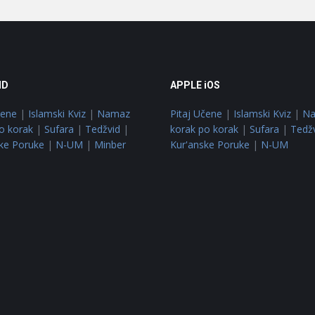
ID
APPLE iOS
čene
|
Islamski Kviz
|
Namaz
Pitaj Učene
|
Islamski Kviz
|
N
o korak
|
Sufara
|
Tedžvid
|
korak po korak
|
Sufara
|
Tedž
ke Poruke
|
N-UM
|
Minber
Kur'anske Poruke
|
N-UM