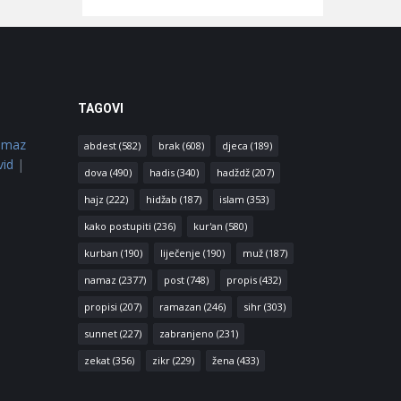
TAGOVI
amaz
abdest
(582)
brak
(608)
djeca
(189)
vid
|
dova
(490)
hadis
(340)
hadždž
(207)
hajz
(222)
hidžab
(187)
islam
(353)
kako postupiti
(236)
kur'an
(580)
kurban
(190)
liječenje
(190)
muž
(187)
namaz
(2377)
post
(748)
propis
(432)
propisi
(207)
ramazan
(246)
sihr
(303)
sunnet
(227)
zabranjeno
(231)
zekat
(356)
zikr
(229)
žena
(433)