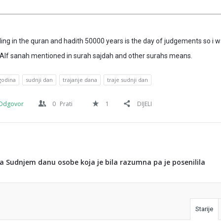
ng in the quran and hadith 50000 years is the day of judgements so i 
Alf sanah mentioned in surah sajdah and other surahs means.
godina
sudnji dan
trajanje dana
traje sudnji dan
Odgovor
0
Prati
1
DIJELI
 Sudnjem danu osobe koja je bila razumna pa je posenilila
Starije