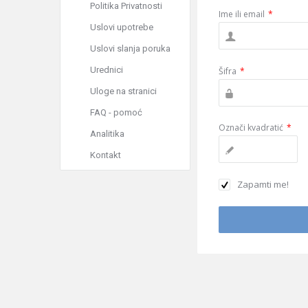
Politika Privatnosti
Ime ili email
*
Uslovi upotrebe
Uslovi slanja poruka
Urednici
Šifra
*
Uloge na stranici
FAQ - pomoć
Označi kvadratić
*
Analitika
Kontakt
Zapamti me!