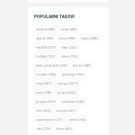
POPULARNI TAGOVI
abdest
(582)
brak
(608)
djeca
(189)
dova
(490)
hadis
(340)
hadždž
(207)
hajz
(222)
hidžab
(187)
islam
(353)
kako postupiti
(236)
kur'an
(580)
kurban
(190)
liječenje
(190)
muž
(187)
namaz
(2377)
post
(748)
propis
(432)
propisi
(207)
ramazan
(246)
sihr
(303)
sunnet
(227)
zabranjeno
(231)
zekat
(356)
zikr
(229)
žena
(433)