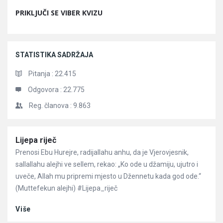
PRIKLJUČI SE VIBER KVIZU
STATISTIKA SADRŽAJA
Pitanja :
22.415
Odgovora :
22.775
Reg. članova :
9.863
Članci
Lijepa riječ
Prenosi Ebu Hurejre, radijallahu anhu, da je Vjerovjesnik,
sallallahu alejhi ve sellem, rekao: „Ko ode u džamiju, ujutro i
uveče, Allah mu pripremi mjesto u Džennetu kada god ode.“
(Muttefekun alejhi) #Lijepa_riječ
Više