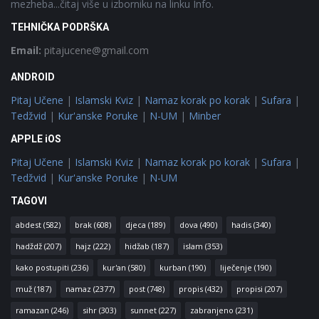
mezheba...čitaj više u izborniku na linku Info.
TEHNIČKA PODRŠKA
Email:
pitajucene@gmail.com
ANDROID
Pitaj Učene
|
Islamski Kviz
|
Namaz korak po korak
|
Sufara
|
Tedžvid
|
Kur'anske Poruke
|
N-UM
|
Minber
APPLE iOS
Pitaj Učene
|
Islamski Kviz
|
Namaz korak po korak
|
Sufara
|
Tedžvid
|
Kur'anske Poruke
|
N-UM
TAGOVI
abdest
(582)
brak
(608)
djeca
(189)
dova
(490)
hadis
(340)
hadždž
(207)
hajz
(222)
hidžab
(187)
islam
(353)
kako postupiti
(236)
kur'an
(580)
kurban
(190)
liječenje
(190)
muž
(187)
namaz
(2377)
post
(748)
propis
(432)
propisi
(207)
ramazan
(246)
sihr
(303)
sunnet
(227)
zabranjeno
(231)