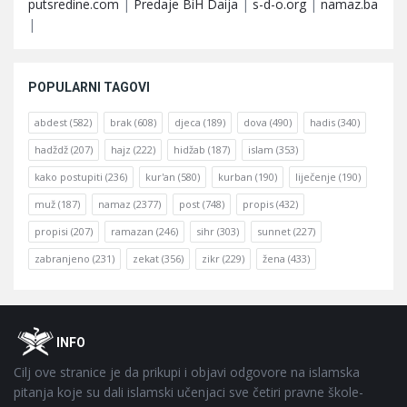
putsredine.com
|
Predaje BiH Daija
|
s-d-o.org
|
namaz.ba
|
POPULARNI TAGOVI
abdest
(582)
brak
(608)
djeca
(189)
dova
(490)
hadis
(340)
hadždž
(207)
hajz
(222)
hidžab
(187)
islam
(353)
kako postupiti
(236)
kur'an
(580)
kurban
(190)
liječenje
(190)
muž
(187)
namaz
(2377)
post
(748)
propis
(432)
propisi
(207)
ramazan
(246)
sihr
(303)
sunnet
(227)
zabranjeno
(231)
zekat
(356)
zikr
(229)
žena
(433)
Footer
O
INFO
Cilj ove stranice je da prikupi i objavi odgovore na islamska
pitanja koje su dali islamski učenjaci sve četiri pravne škole-