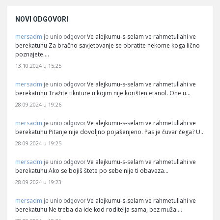
NOVI ODGOVORI
mersadm
Ve alejkumu-s-selam ve rahmetullahi ve
je unio odgovor
berekatuhu Za bračno savjetovanje se obratite nekome koga lično
poznajete.…
13.10.2024 u 15:25
mersadm
Ve alejkumu-s-selam ve rahmetullahi ve
je unio odgovor
berekatuhu Tražite tiknture u kojim nije korišten etanol. One u…
28.09.2024 u 19:26
mersadm
Ve alejkumu-s-selam ve rahmetullahi ve
je unio odgovor
berekatuhu Pitanje nije dovoljno pojašenjeno. Pas je čuvar čega? U…
28.09.2024 u 19:25
mersadm
Ve alejkumu-s-selam ve rahmetullahi ve
je unio odgovor
berekatuhu Ako se bojiš štete po sebe nije ti obaveza…
28.09.2024 u 19:23
mersadm
Ve alejkumu-s-selam ve rahmetullahi ve
je unio odgovor
berekatuhu Ne treba da ide kod roditelja sama, bez muža.…