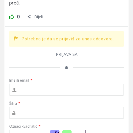
preći.
0
Dijeli
Potrebno je da se prijaviš za unos odgovora.
PRIJAVA SA
ili
Ime ili email
*
Šifra
*
Označi kvadratić
*