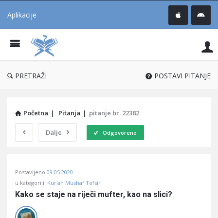
Aplikacije
Pit
Uč
®
PRETRAŽI
POSTAVI PITANJE
Početna
|
Pitanja
|
pitanje br. 22382
Dalje
Odgovoreno
Pitaj
Postavljeno
09.05.2020
Učene
u kategoriji:
Kur'an Mushaf Tefsir
®
Kako se staje na riječi mufter, kao na slici?
Latest