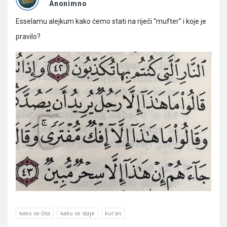
Pitanja
Anonimno
Esselamu alejkum kako ćemo stati na riječi “mufter” i koje je
pravilo?
kako se čita
kako se staje
kur'an