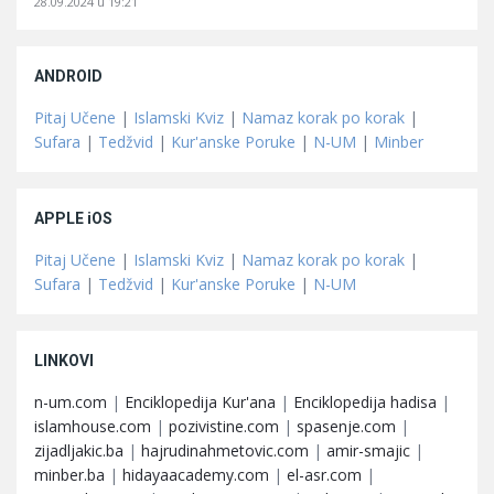
28.09.2024 u 19:21
ANDROID
Pitaj Učene
|
Islamski Kviz
|
Namaz korak po korak
|
Sufara
|
Tedžvid
|
Kur'anske Poruke
|
N-UM
|
Minber
APPLE iOS
Pitaj Učene
|
Islamski Kviz
|
Namaz korak po korak
|
Sufara
|
Tedžvid
|
Kur'anske Poruke
|
N-UM
LINKOVI
n-um.com
|
Enciklopedija Kur'ana
|
Enciklopedija hadisa
|
islamhouse.com
|
pozivistine.com
|
spasenje.com
|
zijadljakic.ba
|
hajrudinahmetovic.com
|
amir-smajic
|
minber.ba
|
hidayaacademy.com
|
el-asr.com
|