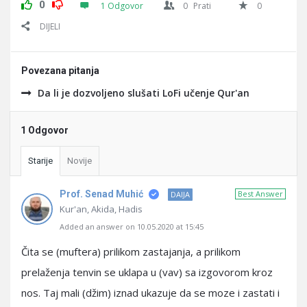
0
1 Odgovor
0
Prati
0
DIJELI
Povezana pitanja
Da li je dozvoljeno slušati LoFi učenje Qur'an
1 Odgovor
Starije
Novije
Prof. Senad Muhić
Best Answer
DAIJA
Kur'an, Akida, Hadis
Added an answer on 10.05.2020 at 15:45
Čita se (muftera) prilikom zastajanja, a prilikom
prelaženja tenvin se uklapa u (vav) sa izgovorom kroz
nos. Taj mali (džim) iznad ukazuje da se moze i zastati i