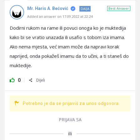
Mr. Haris A. Bećović
Best Answer
DAIJA
Added an answer on 17.09.2022 at 22:24
Dodirni rukom na rame ili povuci onoga ko je muktedija
kako bi se vratio unazada ili usafio s tobom iza imama.
Ako nema mjesta, već imam može da napravi korak
naprijed, onda pokažeš imamu da to učini, a ti staneš do
muktedije.
0
Dijeli
Potrebno je da se prijaviš za unos odgovora.
PRIJAVA SA
ili