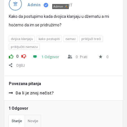
Pitanja
IT
Admin
Admin
Kako da postupimo kada dvojica klanjaju u džematu a mi
hoćemo da im se pridružimo?
dvijica klanjaju
kako postupiti
namaz
priključi treći
priključiti namazu
0
1 Odgovor
0
Prati
0
DIJELI
Povezana pitanja
Da li je znoj nečist?
1 Odgovor
Starije
Novije