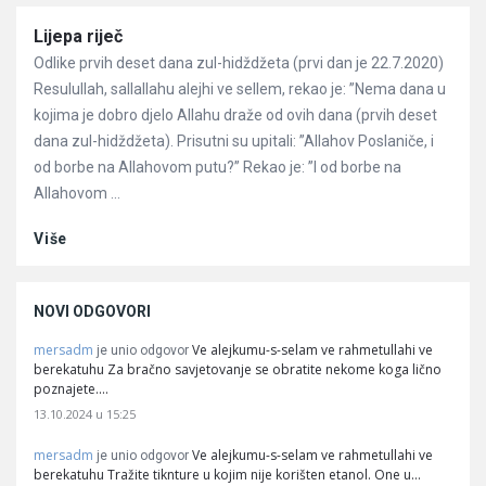
Članci
Lijepa riječ
Odlike prvih deset dana zul-hidždžeta (prvi dan je 22.7.2020)
Resulullah, sallallahu alejhi ve sellem, rekao je: ”Nema dana u
kojima je dobro djelo Allahu draže od ovih dana (prvih deset
dana zul-hidždžeta). Prisutni su upitali: ”Allahov Poslaniče, i
od borbe na Allahovom putu?” Rekao je: ”I od borbe na
Allahovom ...
Više
NOVI ODGOVORI
mersadm
Ve alejkumu-s-selam ve rahmetullahi ve
je unio odgovor
berekatuhu Za bračno savjetovanje se obratite nekome koga lično
poznajete.…
13.10.2024 u 15:25
mersadm
Ve alejkumu-s-selam ve rahmetullahi ve
je unio odgovor
berekatuhu Tražite tiknture u kojim nije korišten etanol. One u…