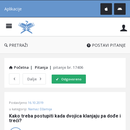
Aplikacije
Pit
Uč
®
PRETRAŽI
POSTAVI PITANJE
Početna
|
Pitanja
|
pitanje br. 17406
Dalje
Odgovoreno
Pitaj
Postavljeno
16.10.2019
Učene
u kategoriji:
Namaz Džamija
®
Kako treba postupiti kada dvojica klanjaju pa dođe i 
treći?
Latest