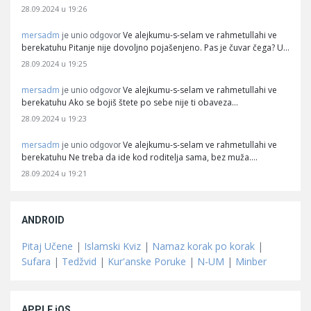
28.09.2024 u 19:26
mersadm
Ve alejkumu-s-selam ve rahmetullahi ve
je unio odgovor
berekatuhu Pitanje nije dovoljno pojašenjeno. Pas je čuvar čega? U…
28.09.2024 u 19:25
mersadm
Ve alejkumu-s-selam ve rahmetullahi ve
je unio odgovor
berekatuhu Ako se bojiš štete po sebe nije ti obaveza…
28.09.2024 u 19:23
mersadm
Ve alejkumu-s-selam ve rahmetullahi ve
je unio odgovor
berekatuhu Ne treba da ide kod roditelja sama, bez muža.…
28.09.2024 u 19:21
ANDROID
Pitaj Učene
|
Islamski Kviz
|
Namaz korak po korak
|
Sufara
|
Tedžvid
|
Kur'anske Poruke
|
N-UM
|
Minber
APPLE iOS