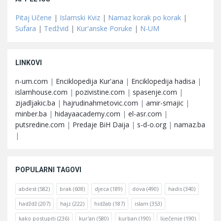
Pitaj Učene
|
Islamski Kviz
|
Namaz korak po korak
|
Sufara
|
Tedžvid
|
Kur'anske Poruke
|
N-UM
LINKOVI
n-um.com
|
Enciklopedija Kur'ana
|
Enciklopedija hadisa
|
islamhouse.com
|
pozivistine.com
|
spasenje.com
|
zijadljakic.ba
|
hajrudinahmetovic.com
|
amir-smajic
|
minber.ba
|
hidayaacademy.com
|
el-asr.com
|
putsredine.com
|
Predaje BiH Daija
|
s-d-o.org
|
namaz.ba
|
POPULARNI TAGOVI
abdest
(582)
brak
(608)
djeca
(189)
dova
(490)
hadis
(340)
hadždž
(207)
hajz
(222)
hidžab
(187)
islam
(353)
kako postupiti
(236)
kur'an
(580)
kurban
(190)
liječenje
(190)