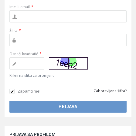
Ime ili email
*
Šifra
*
Označi kvadratić
*
Klikni na sliku za promjenu.
Zapamti me!
Zaboravljena šifra?
Sidebar
PRIJAVA SA PROFILOM