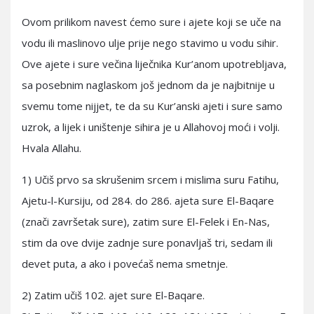
Ovom prilikom navest ćemo sure i ajete koji se uče na
vodu ili maslinovo ulje prije nego stavimo u vodu sihir.
Ove ajete i sure večina liječnika Kur’anom upotrebljava,
sa posebnim naglaskom još jednom da je najbitnije u
svemu tome nijjet, te da su Kur’anski ajeti i sure samo
uzrok, a lijek i uništenje sihira je u Allahovoj moći i volji.
Hvala Allahu.
1) Učiš prvo sa skrušenim srcem i mislima suru Fatihu,
Ajetu-l-Kursiju, od 284. do 286. ajeta sure El-Baqare
(znači završetak sure), zatim sure El-Felek i En-Nas,
stim da ove dvije zadnje sure ponavljaš tri, sedam ili
devet puta, a ako i povećaš nema smetnje.
2) Zatim učiš 102. ajet sure El-Baqare.