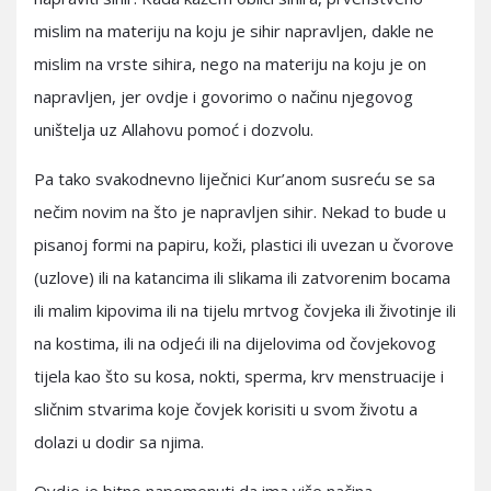
mislim na materiju na koju je sihir napravljen, dakle ne
mislim na vrste sihira, nego na materiju na koju je on
napravljen, jer ovdje i govorimo o načinu njegovog
uništelja uz Allahovu pomoć i dozvolu.
Pa tako svakodnevno liječnici Kur’anom susreću se sa
nečim novim na što je napravljen sihir. Nekad to bude u
pisanoj formi na papiru, koži, plastici ili uvezan u čvorove
(uzlove) ili na katancima ili slikama ili zatvorenim bocama
ili malim kipovima ili na tijelu mrtvog čovjeka ili životinje ili
na kostima, ili na odjeći ili na dijelovima od čovjekovog
tijela kao što su kosa, nokti, sperma, krv menstruacije i
sličnim stvarima koje čovjek korisiti u svom životu a
dolazi u dodir sa njima.