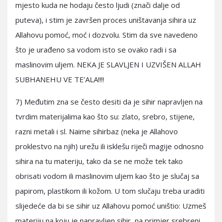
mjesto kuda ne hodaju često ljudi (znači dalje od
puteva), i stim je završen proces uništavanja sihira uz
Allahovu pomoć, moć i dozvolu. Stim da sve navedeno
što je urađeno sa vodom isto se ovako radi i sa
maslinovim uljem. NEKA JE SLAVLJEN I UZVIŠEN ALLAH
SUBHANEHU VE TE’ALA!!!!
7) Međutim zna se često desiti da je sihir napravljen na
tvrdim materijalima kao što su: zlato, srebro, stijene,
razni metali i sl. Naime sihirbaz (neka je Allahovo
proklestvo na njih) urežu ili isklešu riječi magije odnosno
sihira na tu materiju, tako da se ne može tek tako
obrisati vodom ili maslinovim uljem kao što je slučaj sa
papirom, plastikom ili kožom. U tom slučaju treba uraditi
slijedeće da bi se sihir uz Allahovu pomoć uništio: Uzmeš
materiju na koju je napravljen sihir, na primjer srebreni