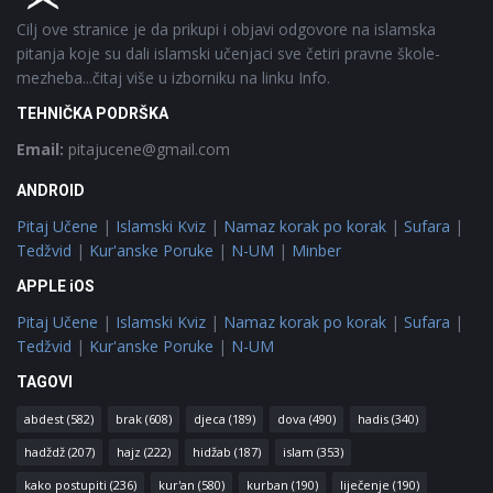
Cilj ove stranice je da prikupi i objavi odgovore na islamska
pitanja koje su dali islamski učenjaci sve četiri pravne škole-
mezheba...čitaj više u izborniku na linku Info.
TEHNIČKA PODRŠKA
Email:
pitajucene@gmail.com
ANDROID
Pitaj Učene
|
Islamski Kviz
|
Namaz korak po korak
|
Sufara
|
Tedžvid
|
Kur'anske Poruke
|
N-UM
|
Minber
APPLE iOS
Pitaj Učene
|
Islamski Kviz
|
Namaz korak po korak
|
Sufara
|
Tedžvid
|
Kur'anske Poruke
|
N-UM
TAGOVI
abdest
(582)
brak
(608)
djeca
(189)
dova
(490)
hadis
(340)
hadždž
(207)
hajz
(222)
hidžab
(187)
islam
(353)
kako postupiti
(236)
kur'an
(580)
kurban
(190)
liječenje
(190)