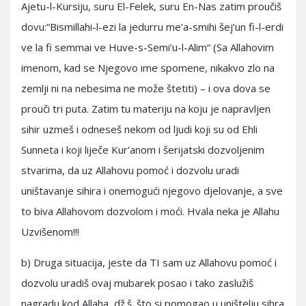
Ajetu-l-Kursiju, suru El-Felek, suru En-Nas zatim proučiš
dovu:“Bismillahi-l-ezi la jedurru me’a-smihi šej’un fi-l-erdi
ve la fi semmai ve Huve-s-Semi’u-l-Alim“ (Sa Allahovim
imenom, kad se Njegovo ime spomene, nikakvo zlo na
zemlji ni na nebesima ne može štetiti) – i ova dova se
prouči tri puta. Zatim tu materiju na koju je napravljen
sihir uzmeš i odneseš nekom od ljudi koji su od Ehli
Sunneta i koji liječe Kur’anom i šerijatski dozvoljenim
stvarima, da uz Allahovu pomoć i dozvolu uradi
uništavanje sihira i onemogući njegovo djelovanje, a sve
to biva Allahovom dozvolom i moći. Hvala neka je Allahu
Uzvišenom!!!
b) Druga situacija, jeste da TI sam uz Allahovu pomoć i
dozvolu uradiš ovaj mubarek posao i tako zaslužiš
nagradu kod Allaha, dž.š. što si pomogao u uništelju sihra