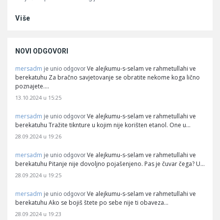
Više
NOVI ODGOVORI
mersadm
Ve alejkumu-s-selam ve rahmetullahi ve
je unio odgovor
berekatuhu Za bračno savjetovanje se obratite nekome koga lično
poznajete.…
13.10.2024 u 15:25
mersadm
Ve alejkumu-s-selam ve rahmetullahi ve
je unio odgovor
berekatuhu Tražite tiknture u kojim nije korišten etanol. One u…
28.09.2024 u 19:26
mersadm
Ve alejkumu-s-selam ve rahmetullahi ve
je unio odgovor
berekatuhu Pitanje nije dovoljno pojašenjeno. Pas je čuvar čega? U…
28.09.2024 u 19:25
mersadm
Ve alejkumu-s-selam ve rahmetullahi ve
je unio odgovor
berekatuhu Ako se bojiš štete po sebe nije ti obaveza…
28.09.2024 u 19:23