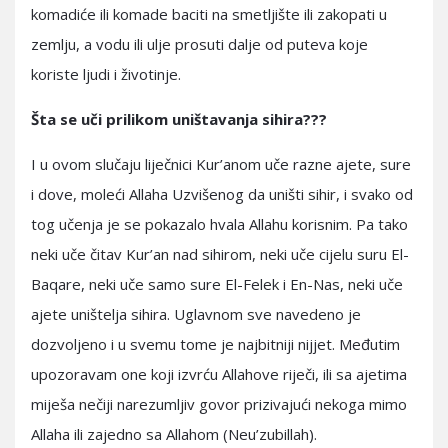
komadiće ili komade baciti na smetljište ili zakopati u
zemlju, a vodu ili ulje prosuti dalje od puteva koje
koriste ljudi i životinje.
Šta se uči prilikom uništavanja sihira???
I u ovom slučaju liječnici Kur’anom uče razne ajete, sure
i dove, moleći Allaha Uzvišenog da uništi sihir, i svako od
tog učenja je se pokazalo hvala Allahu korisnim. Pa tako
neki uče čitav Kur’an nad sihirom, neki uče cijelu suru El-
Baqare, neki uče samo sure El-Felek i En-Nas, neki uče
ajete uništelja sihira. Uglavnom sve navedeno je
dozvoljeno i u svemu tome je najbitniji nijjet. Međutim
upozoravam one koji izvrću Allahove riječi, ili sa ajetima
miješa nečiji narezumljiv govor prizivajući nekoga mimo
Allaha ili zajedno sa Allahom (Neu’zubillah).