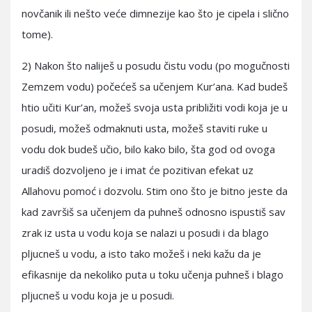
novčanik ili nešto veće dimnezije kao što je cipela i slično
tome).
2) Nakon što naliješ u posudu čistu vodu (po mogučnosti
Zemzem vodu) počećeš sa učenjem Kur’ana. Kad budeš
htio učiti Kur’an, možeš svoja usta približiti vodi koja je u
posudi, možeš odmaknuti usta, možeš staviti ruke u
vodu dok budeš učio, bilo kako bilo, šta god od ovoga
uradiš dozvoljeno je i imat će pozitivan efekat uz
Allahovu pomoć i dozvolu. Stim ono što je bitno jeste da
kad završiš sa učenjem da puhneš odnosno ispustiš sav
zrak iz usta u vodu koja se nalazi u posudi i da blago
pljucneš u vodu, a isto tako možeš i neki kažu da je
efikasnije da nekoliko puta u toku učenja puhneš i blago
pljucneš u vodu koja je u posudi.