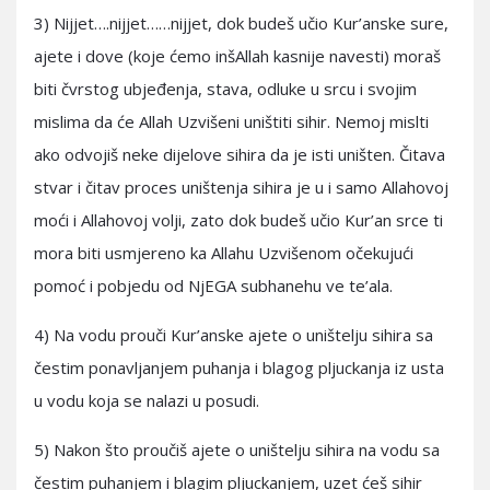
3) Nijjet….nijjet……nijjet, dok budeš učio Kur’anske sure,
ajete i dove (koje ćemo inšAllah kasnije navesti) moraš
biti čvrstog ubjeđenja, stava, odluke u srcu i svojim
mislima da će Allah Uzvišeni uništiti sihir. Nemoj mislti
ako odvojiš neke dijelove sihira da je isti uništen. Čitava
stvar i čitav proces uništenja sihira je u i samo Allahovoj
moći i Allahovoj volji, zato dok budeš učio Kur’an srce ti
mora biti usmjereno ka Allahu Uzvišenom očekujući
pomoć i pobjedu od NjEGA subhanehu ve te’ala.
4) Na vodu prouči Kur’anske ajete o uništelju sihira sa
čestim ponavljanjem puhanja i blagog pljuckanja iz usta
u vodu koja se nalazi u posudi.
5) Nakon što proučiš ajete o uništelju sihira na vodu sa
čestim puhanjem i blagim pljuckanjem, uzet ćeš sihir