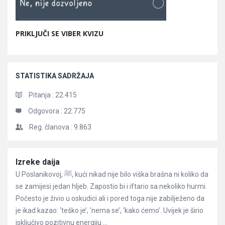
PRIKLJUČI SE VIBER KVIZU
STATISTIKA SADRŽAJA
Pitanja :
22.415
Odgovora :
22.775
Reg. članova :
9.863
Članci
Izreke daija
U Poslanikovoj, ﷺ, kući nikad nije bilo viška brašna ni koliko da
se zamijesi jedan hljeb. Zapostio bi i iftario sa nekoliko hurmi.
Počesto je živio u oskudici ali i pored toga nije zabilježeno da
je ikad kazao: ‘teško je’, ‘nema se’, ‘kako ćemo’. Uvijek je širio
isključivo pozitivnu energiju ...