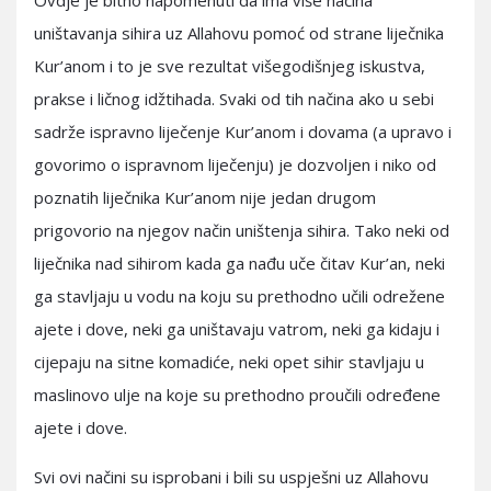
Ovdje je bitno napomenuti da ima više načina
uništavanja sihira uz Allahovu pomoć od strane liječnika
Kur’anom i to je sve rezultat višegodišnjeg iskustva,
prakse i ličnog idžtihada. Svaki od tih načina ako u sebi
sadrže ispravno liječenje Kur’anom i dovama (a upravo i
govorimo o ispravnom liječenju) je dozvoljen i niko od
poznatih liječnika Kur’anom nije jedan drugom
prigovorio na njegov način uništenja sihira. Tako neki od
liječnika nad sihirom kada ga nađu uče čitav Kur’an, neki
ga stavljaju u vodu na koju su prethodno učili odrežene
ajete i dove, neki ga uništavaju vatrom, neki ga kidaju i
cijepaju na sitne komadiće, neki opet sihir stavljaju u
maslinovo ulje na koje su prethodno proučili određene
ajete i dove.
Svi ovi načini su isprobani i bili su uspješni uz Allahovu