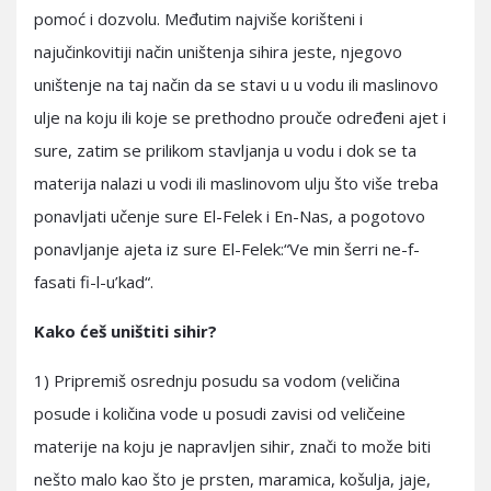
pomoć i dozvolu. Međutim najviše korišteni i
najučinkovitiji način uništenja sihira jeste, njegovo
uništenje na taj način da se stavi u u vodu ili maslinovo
ulje na koju ili koje se prethodno prouče određeni ajet i
sure, zatim se prilikom stavljanja u vodu i dok se ta
materija nalazi u vodi ili maslinovom ulju što više treba
ponavljati učenje sure El-Felek i En-Nas, a pogotovo
ponavljanje ajeta iz sure El-Felek:“Ve min šerri ne-f-
fasati fi-l-u’kad“.
Kako ćeš uništiti sihir?
1) Pripremiš osrednju posudu sa vodom (veličina
posude i količina vode u posudi zavisi od veličeine
materije na koju je napravljen sihir, znači to može biti
nešto malo kao što je prsten, maramica, košulja, jaje,