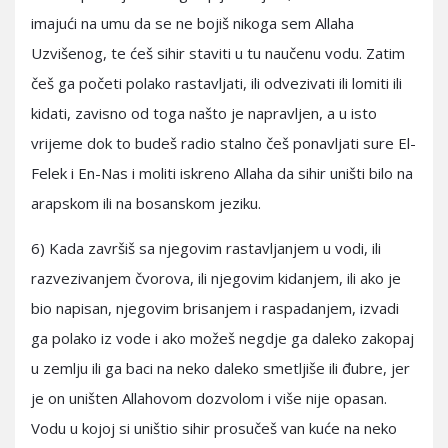
imajući na umu da se ne bojiš nikoga sem Allaha
Uzvišenog, te ćeš sihir staviti u tu naučenu vodu. Zatim
češ ga početi polako rastavljati, ili odvezivati ili lomiti ili
kidati, zavisno od toga našto je napravljen, a u isto
vrijeme dok to budeš radio stalno češ ponavljati sure El-
Felek i En-Nas i moliti iskreno Allaha da sihir uništi bilo na
arapskom ili na bosanskom jeziku.
6) Kada završiš sa njegovim rastavljanjem u vodi, ili
razvezivanjem čvorova, ili njegovim kidanjem, ili ako je
bio napisan, njegovim brisanjem i raspadanjem, izvadi
ga polako iz vode i ako možeš negdje ga daleko zakopaj
u zemlju ili ga baci na neko daleko smetljiše ili đubre, jer
je on uništen Allahovom dozvolom i više nije opasan.
Vodu u kojoj si uništio sihir prosučeš van kuće na neko