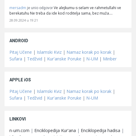
mersadm
Ve alejkumu-s-selam ve rahmetullahi ve
je unio odgovor
berekatuhu Ne treba da ide kod roditelja sama, bez muža.…
28.09.2024 u 19:21
ANDROID
Pitaj Učene
|
Islamski Kviz
|
Namaz korak po korak
|
Sufara
|
Tedžvid
|
Kur'anske Poruke
|
N-UM
|
Minber
APPLE iOS
Pitaj Učene
|
Islamski Kviz
|
Namaz korak po korak
|
Sufara
|
Tedžvid
|
Kur'anske Poruke
|
N-UM
LINKOVI
n-um.com
|
Enciklopedija Kur'ana
|
Enciklopedija hadisa
|