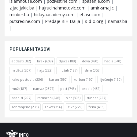
islamhouse.com
|
pozivistine.com
|
spasenje.com
|
zijadljakic.ba
|
hajrudinahmetovic.com
|
amir-smajic
|
minber.ba
|
hidayaacademy.com
|
el-asr.com
|
putsredine.com
|
Predaje BiH Daija
|
s-d-o.org
|
namaz.ba
|
POPULARNI TAGOVI
abdest
(582)
brak
(608)
djeca
(189)
dova
(490)
hadis
(340)
hadždž
(207)
hajz
(222)
hidžab
(187)
islam
(353)
kako postupiti
(236)
kur'an
(580)
kurban
(190)
liječenje
(190)
muž
(187)
namaz
(2377)
post
(748)
propis
(432)
propisi
(207)
ramazan
(246)
sihr
(303)
sunnet
(227)
zabranjeno
(231)
zekat
(356)
zikr
(229)
žena
(433)
Footer
O
INFO