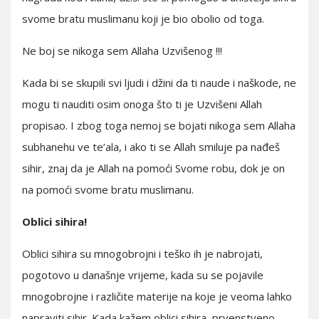
svome bratu muslimanu koji je bio obolio od toga.
Ne boj se nikoga sem Allaha Uzvišenog !!!
Kada bi se skupili svi ljudi i džini da ti naude i naškode, ne
mogu ti nauditi osim onoga što ti je Uzvišeni Allah
propisao. I zbog toga nemoj se bojati nikoga sem Allaha
subhanehu ve te’ala, i ako ti se Allah smiluje pa nađeš
sihir, znaj da je Allah na pomoći Svome robu, dok je on
na pomoći svome bratu muslimanu.
Oblici sihira!
Oblici sihira su mnogobrojni i teško ih je nabrojati,
pogotovo u današnje vrijeme, kada su se pojavile
mnogobrojne i različite materije na koje je veoma lahko
napraviti sihir. Kada kažem oblici sihira, prvenstveno