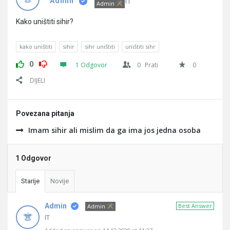
Pitanja
IT
Admin
Admin
Kako uništiti sihir?
kako uništiti
sihir
sihr uništiti
uništiti sihr
0
1 Odgovor
0
Prati
0
DIJELI
Povezana pitanja
Imam sihir ali mislim da ga ima jos jedna osoba
1 Odgovor
Starije
Novije
Admin
Best Answer
Admin
IT