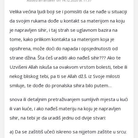
Added an answer on 14.12.2020 at 11:37
Velika većina ljudi boji se i pomisliti da se nađe u situaciji
da svojim rukama dođe u kontakt sa materijom na koju
je napravljen sihir, i taj strah se uglavnom bazira na
tome, kako prilikom kontakta sa materijom koja je
opsihrena, može doći do napada i opsjednutosti od
strane džina. Šta ćeš uraditi ako nađeš sihir??? Ako te
Uzvišeni Allah iskuša sa ovakvom vrstom bolesti, tebe ili
nekog bliskog tebi, pa ti se Allah dž.š. iz Svoje milosti
smiluje, te dođe do pronalska sihira bilo putem…
snova ili detaljnim pretraživanjem sumljivih mjesta u kući
ili van kuće, i ako nađeš materiju na koju je napravljen
sihir, na tebi je da uradiš jednu od dvije stvari:
a) Da se zaštitiš učeći iskreno sa nijjetom zaštite u srcu: