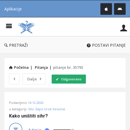
Aplikacije
Pit
Uč
®
PRETRAŽI
POSTAVI PITANJE
Početna
|
Pitanja
|
pitanje br. 35793
Dalje
Odgovoreno
Pitaj
Postavljeno
14.12.2020
Učene
u kategoriji:
Sihr Zapis Urok Vesvese
®
Kako uništiti sihr?
Latest