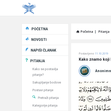
Explore
POČETNA
Početna
|
Pitanja
NOVOSTI
Pitaj
NAPIŠI ČLANAK
Postavljeno
11.10.2019
Učene
Kako znamo koji h
PITANJA
®
Kako se postavlja
Anonim
pitanje?
Latest
Sakupljanje bodove
Pitanja
Postavi pitanje
Pretraži pitanja
Kategorije pitanja