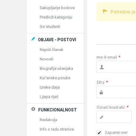
Sakupljanje bodove
Potrebno je
Predloži kategoriju
Svi studenti
OBJAVE - POSTOVI
Napiši članak
Ime ili email
*
Novosti
Biografije učenjaka
Kur'anske poruke
Šifra
*
Izreke daija
Lijepa riječ
Označi kvadratić
*
FUNKCIONALNOST
Redakcija
Info o radu stranice
Zapamti me!