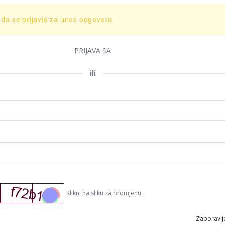
 da se prijaviš za unos odgovora.
PRIJAVA SA
ili
Klikni na sliku za promjenu.
Zaboravlje