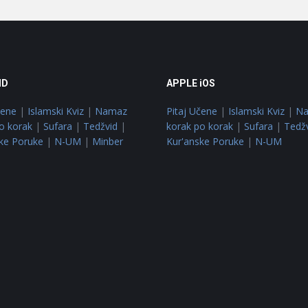
ID
APPLE iOS
čene
|
Islamski Kviz
|
Namaz
Pitaj Učene
|
Islamski Kviz
|
N
o korak
|
Sufara
|
Tedžvid
|
korak po korak
|
Sufara
|
Tedž
ke Poruke
|
N-UM
|
Minber
Kur'anske Poruke
|
N-UM