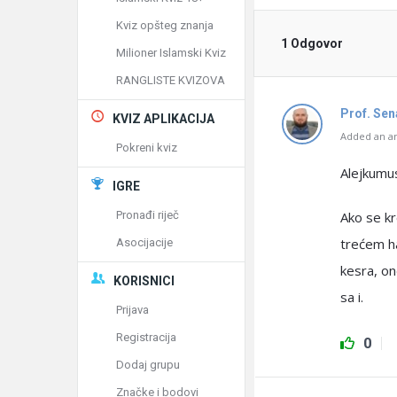
Kviz opšteg znanja
1 Odgovor
Milioner Islamski Kviz
RANGLISTE KVIZOVA
Prof. Se
KVIZ APLIKACIJA
Added an an
Pokreni kviz
Alejkumu
IGRE
Pronađi riječ
Ako se kr
trećem ha
Asocijacije
kesra, on
KORISNICI
sa i.
Prijava
Registracija
0
Dodaj grupu
Značke i bodovi