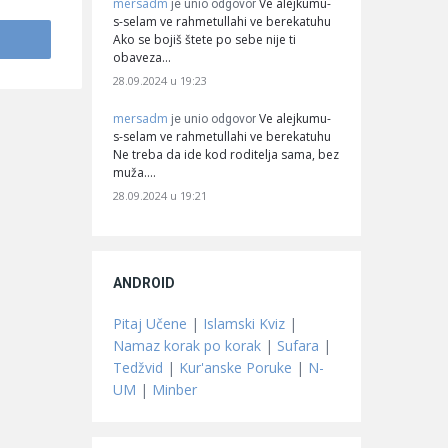
mersadm
Ve alejkumu-
je unio odgovor
s-selam ve rahmetullahi ve berekatuhu
Ako se bojiš štete po sebe nije ti
obaveza…
28.09.2024 u 19:23
mersadm
Ve alejkumu-
je unio odgovor
s-selam ve rahmetullahi ve berekatuhu
Ne treba da ide kod roditelja sama, bez
muža.…
28.09.2024 u 19:21
ANDROID
Pitaj Učene
|
Islamski Kviz
|
Namaz korak po korak
|
Sufara
|
Tedžvid
|
Kur'anske Poruke
|
N-
UM
|
Minber