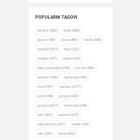
POPULARNI TAGOVI
abdest
(582)
brak
(608)
djeca
(189)
dova
(490)
hadis
(340)
hadždž
(207)
hajz
(222)
hidžab
(187)
islam
(353)
kako postupiti
(236)
kur'an
(580)
kurban
(190)
liječenje
(190)
muž
(187)
namaz
(2377)
post
(748)
propis
(432)
propisi
(207)
ramazan
(246)
sihr
(303)
sunnet
(227)
zabranjeno
(231)
zekat
(356)
zikr
(229)
žena
(433)