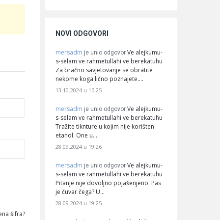
NOVI ODGOVORI
mersadm
Ve alejkumu-
je unio odgovor
s-selam ve rahmetullahi ve berekatuhu
Za bračno savjetovanje se obratite
nekome koga lično poznajete.…
13.10.2024 u 15:25
mersadm
Ve alejkumu-
je unio odgovor
s-selam ve rahmetullahi ve berekatuhu
Tražite tiknture u kojim nije korišten
etanol. One u…
28.09.2024 u 19:26
mersadm
Ve alejkumu-
je unio odgovor
s-selam ve rahmetullahi ve berekatuhu
Pitanje nije dovoljno pojašenjeno. Pas
je čuvar čega? U…
28.09.2024 u 19:25
na šifra?