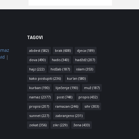
TAGOVI
amaz
abdest
(582)
brak
(608)
djeca
(189)
vid
|
dova
(490)
hadis
(340)
hadždž
(207)
hajz
(222)
hidžab
(187)
islam
(353)
kako postupiti
(236)
kur'an
(580)
kurban
(190)
liječenje
(190)
muž
(187)
namaz
(2377)
post
(748)
propis
(432)
propisi
(207)
ramazan
(246)
sihr
(303)
sunnet
(227)
zabranjeno
(231)
zekat
(356)
zikr
(229)
žena
(433)