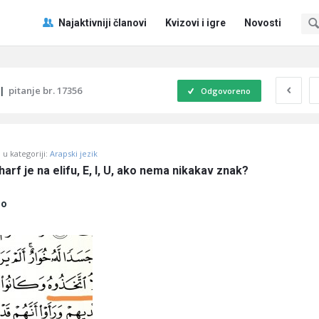
Pitaj
Pitaj
Najaktivniji članovi
Kvizovi i igre
Novosti
Učene
Učene
®
®
Navigacija
|
pitanje br. 17356
Odgovoreno
u kategoriji:
Arapski jezik
arf je na elifu, E, I, U, ako nema nikakav znak?
no