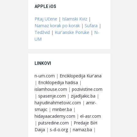
APPLE iOS
Pitaj Učene
|
Islamski Kviz
|
Namaz korak po korak
|
Sufara
|
Tedžvid
|
Kur'anske Poruke
|
N-
UM
LINKOVI
n-um.com
|
Enciklopedija Kur'ana
|
Enciklopedija hadisa
|
islamhouse.com
|
pozivistine.com
|
spasenje.com
|
zijadljakic.ba
|
hajrudinahmetovic.com
|
amir-
smajic
|
minber.ba
|
hidayaacademy.com
|
el-asr.com
|
putsredine.com
|
Predaje BiH
Daija
|
s-d-o.org
|
namaz.ba
|