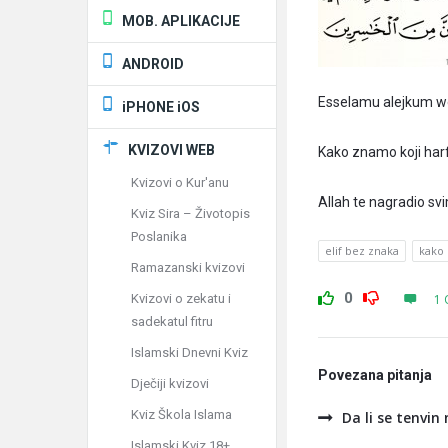
MOB. APLIKACIJE
ANDROID
Esselamu alejkum w
iPHONE iOS
KVIZOVI WEB
Kako znamo koji harf j
Kvizovi o Kur'anu
Allah te nagradio s
Kviz Sira – Životopis
Poslanika
elif bez znaka
kako 
Ramazanski kvizovi
0
Kvizovi o zekatu i
1 
sadekatul fitru
Islamski Dnevni Kviz
Povezana pitanja
Dječiji kvizovi
Kviz Škola Islama
Da li se tenvin 
Islamski Kviz 18+