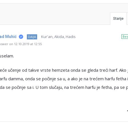
Starije
Kur'an, Akida, Hadis
nad Muhić
Bes
DAIJA
swer on 12.10.2019 at 12:55
sselam.
eće učenje od takve vrste hemzeta onda se gleda treći harf. Ako 
rfu damma, onda se počinje sa u, a ako je na trećem harfu fetha i
da se počinje sa i. U tom slučaju, na trećem harfu je fetha, pa se 