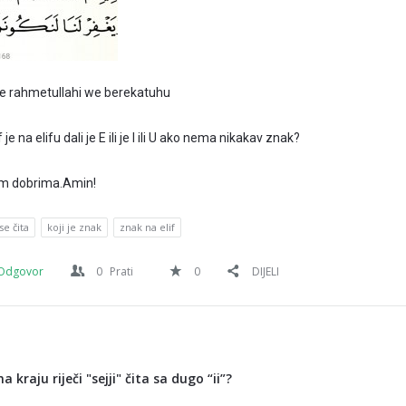
e rahmetullahi we berekatuhu
e na elifu dali je E ili je I ili U ako nema nikakav znak?
vim dobrima.Amin!
se čita
koji je znak
znak na elif
Odgovor
0
Prati
0
DIJELI
na kraju riječi "sejji" čita sa dugo “ii”?