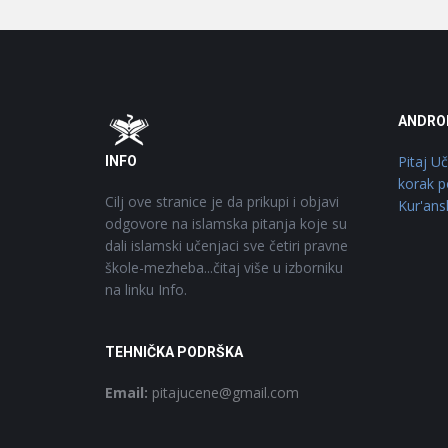
Footer
O
ANDRO
Pitaj U
INFO
korak p
Cilj ove stranice je da prikupi i objavi
Kur'ans
odgovore na islamska pitanja koje su
dali islamski učenjaci sve četiri pravne
škole-mezheba...čitaj više u izborniku
na linku Info.
TEHNIČKA PODRŠKA
Email:
pitajucene@gmail.com