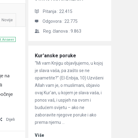
Pitanja :
22.415
Novije
Odgovora :
22.775
Reg. članova :
9.863
t Answer
Članci
Kur'anske poruke
“Mi vam Knjigu objavljujemo, u kojoj
je slava vaša, pa zašto se ne
je na
opametite?” (El-Enbija, 10) Uzvišeni
li
Allah vam je, o muslimani, objavio
ovaj Kur'an, u kojem je slava vaša, i
počinje
ponos vaš, i uspjeh na ovom i
budućem svijetu – ako ne
zaboravite njegove poruke i ako
Dijeli
prema njemu ...
Više