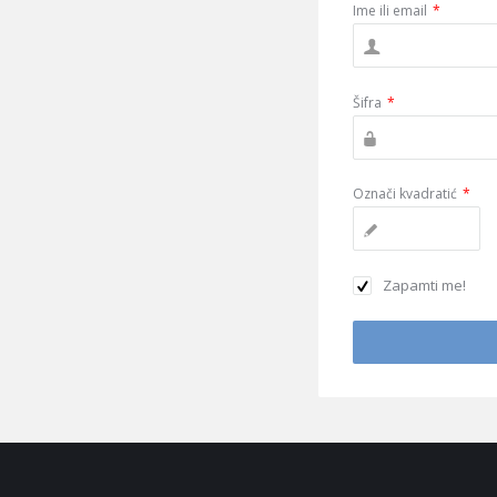
Ime ili email
*
Šifra
*
Označi kvadratić
*
Zapamti me!