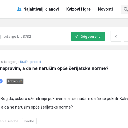
Pitaj
Pitaj
Najaktivniji članovi
Kvizovi i igre
Novosti
Učene
Učene
®
®
Navigacija
|
pitanje br. 3732
Odgovoreno
u kategoriji:
Bračni propisi
napravim, a da ne narušim opće šerijatske norme?
Admin
 Bog da, uskoro oženiti nije pokrivena, ali se nadam da će se pokriti. Kak
 a da ne narušim opće šerijatske norme?
jenje svadbe
svadba