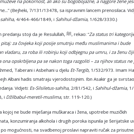
 muževe na pokornost, ali ako su bogobojazne, a najgore žene je
ene…
” (Bejheki, 7/131/13478, sa ispravnim lancem prenosilaca. Vid
s-sahiha
, 4/464-466/1849, i
Sahihul-džamia
, 1/628/3330.)
U drugom predanju stoji da je Resulullah, ﷺ, rekao: “
Za status tri kategorije
 pitaj: za čovjeka koji posije smutnju među muslimanima i bude
 vladaru, za roba ili robinju koji odbjegnu pa umru, i za ženu čij
 ona opskrbljena pa se nakon toga razgoliti – za njihov status ne p
Ahmed, Taberani i Asbehani u djelu
Et-Tergib
, 1/532/973. Imam Ha
šejh Albani hadis smatraju vjerodostojnim. Ibn Asakir ga je svrst
danja. Vidjeti:
Es-Silsiletus-sahiha
, 2/81/542, i
Sahihul-džamia
, 1
, i
Džilbabul-meretil-muslima
, str. 119-120.)
 kojoj ne bude miješanja muškaraca i žena, upotrebe muzičkih
ata, konzumiranja alkohola i drugih poroka ispunila je šerijatske u
, po mogućnosti, na svadbenoj proslavi napraviti ručak za prisutne,