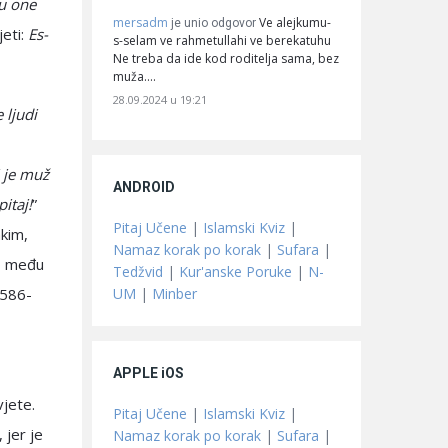
su one
mersadm
Ve alejkumu-
je unio odgovor
jeti:
Es-
s-selam ve rahmetullahi ve berekatuhu
Ne treba da ide kod roditelja sama, bez
muža.…
28.09.2024 u 19:21
 ljudi
i je muž
ANDROID
itaj!
”
Pitaj Učene
|
Islamski Kviz
|
kim,
Namaz korak po korak
|
Sufara
|
ao među
Tedžvid
|
Kur'anske Poruke
|
N-
UM
|
Minber
/586-
APPLE iOS
vjete.
Pitaj Učene
|
Islamski Kviz
|
 jer je
Namaz korak po korak
|
Sufara
|