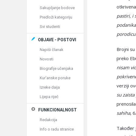
Sakupljanje bodove
pastiri, i
Predloži kategoriju
podanika, 
Svi studenti
porodic
OBJAVE - POSTOVI
Brojni su
Napiši članak
Novosti
nisam vid
Biografije učenjaka
pokrivene
Kur'anske poruke
verziji o
Izreke daija
su zaista
Lijepa riječ
prenosila
FUNKCIONALNOST
sahiha
, 
Redakcija
Također 
Info o radu stranice