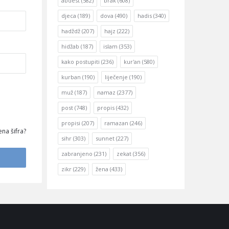
abdest
(582)
brak
(608)
djeca
(189)
dova
(490)
hadis
(340)
hadždž
(207)
hajz
(222)
hidžab
(187)
islam
(353)
kako postupiti
(236)
kur'an
(580)
kurban
(190)
liječenje
(190)
muž
(187)
namaz
(2377)
post
(748)
propis
(432)
propisi
(207)
ramazan
(246)
na šifra?
sihr
(303)
sunnet
(227)
zabranjeno
(231)
zekat
(356)
zikr
(229)
žena
(433)