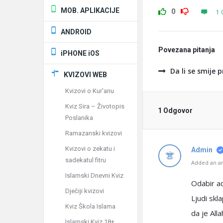
MOB. APLIKACIJE
0
1 
ANDROID
Povezana pitanja
iPHONE iOS
Da li se smije 
KVIZOVI WEB
Kvizovi o Kur'anu
Kviz Sira – Životopis
1 Odgovor
Poslanika
Ramazanski kvizovi
Kvizovi o zekatu i
Admin
sadekatul fitru
Added an an
Islamski Dnevni Kviz
Odabir ad
Dječiji kvizovi
Ljudi skl
Kviz Škola Islama
Islamski Kviz 18+