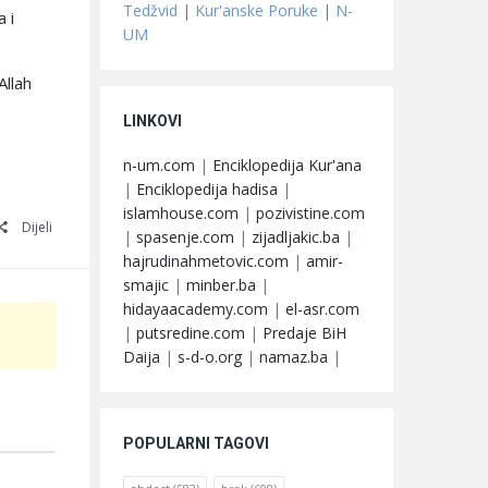
Tedžvid
|
Kur'anske Poruke
|
N-
UM
Allah
LINKOVI
n-um.com
|
Enciklopedija Kur'ana
|
Enciklopedija hadisa
|
islamhouse.com
|
pozivistine.com
Dijeli
|
spasenje.com
|
zijadljakic.ba
|
hajrudinahmetovic.com
|
amir-
smajic
|
minber.ba
|
hidayaacademy.com
|
el-asr.com
|
putsredine.com
|
Predaje BiH
Daija
|
s-d-o.org
|
namaz.ba
|
POPULARNI TAGOVI