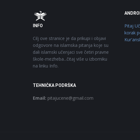
Footer
O
ANDRO
Pitaj U
INFO
korak p
Cilj ove stranice je da prikupi i objavi
Kur'ans
odgovore na islamska pitanja koje su
dali islamski učenjaci sve četiri pravne
škole-mezheba...čitaj više u izborniku
na linku Info.
TEHNIČKA PODRŠKA
Email:
pitajucene@gmail.com