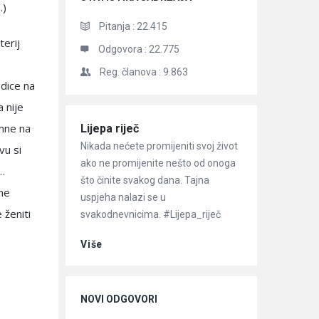
.)
Pitanja :
22.415
terij
Odgovora :
22.775
Reg. članova :
9.863
edice na
 nije
emne na
Članci
Lijepa riječ
Nikada nećete promijeniti svoj život
vu si
ako ne promijenite nešto od onoga
u…
što činite svakog dana. Tajna
ne
uspjeha nalazi se u
 ženiti
svakodnevnicima. #Lijepa_riječ
Više
NOVI ODGOVORI