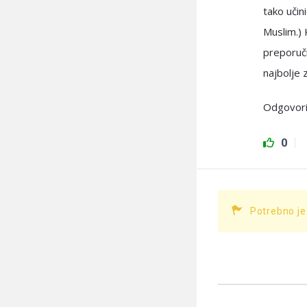
tako učinio i Poslanik, ﷺ, kada se
Muslim.) 
preporuči
najbolje 
Odgovori
0
Potrebno je