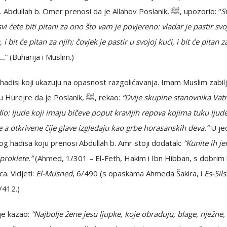
otkrivena. Abdullah b. Omer prenosi da je Allahov Poslanik, ﷺ, upozorio: “
Sv
 svi ćete biti pitani za ono što vam je povjereno: vladar je pastir svo
i bit će pitan za njih; čovjek je pastir u svojoj kući, i bit će pitan z
u…
” (Buharija i Muslim.)
 hadisi koji ukazuju na opasnost razgolićavanja. Imam Muslim zabilj
preko Ebu Hurejre da je Poslanik, ﷺ, rekao:
“Dvije skupine stanovnika Vatr
io: ljude koji imaju bičeve poput kravljih repova kojima tuku ljude
 a otkrivene čije glave izgledaju kao grbe horasanskih deva.”
U je
vog hadisa koju prenosi Abdullah b. Amr stoji dodatak:
“Kunite ih je
 proklete.”
(Ahmed, 1/301 – El-Feth, Hakim i Ibn Hibban, s dobrim
ca. Vidjeti:
El-Musned
, 6/490 (s opaskama Ahmeda Šakira, i
Es-Sils
6/412.)
je kazao:
“Najbolje žene jesu ljupke, koje obraduju, blage, nježne,