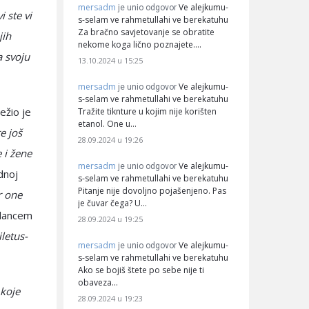
mersadm
Ve alejkumu-
je unio odgovor
i ste vi
s-selam ve rahmetullahi ve berekatuhu
Za bračno savjetovanje se obratite
jih
nekome koga lično poznajete.…
a svoju
13.10.2024 u 15:25
mersadm
Ve alejkumu-
je unio odgovor
s-selam ve rahmetullahi ve berekatuhu
ežio je
Tražite tiknture u kojim nije korišten
etanol. One u…
e još
28.09.2024 u 19:26
 i žene
mersadm
Ve alejkumu-
je unio odgovor
dnoj
s-selam ve rahmetullahi ve berekatuhu
Pitanje nije dovoljno pojašenjeno. Pas
r one
je čuvar čega? U…
 lancem
28.09.2024 u 19:25
iletus-
mersadm
Ve alejkumu-
je unio odgovor
s-selam ve rahmetullahi ve berekatuhu
Ako se bojiš štete po sebe nije ti
obaveza…
 koje
28.09.2024 u 19:23