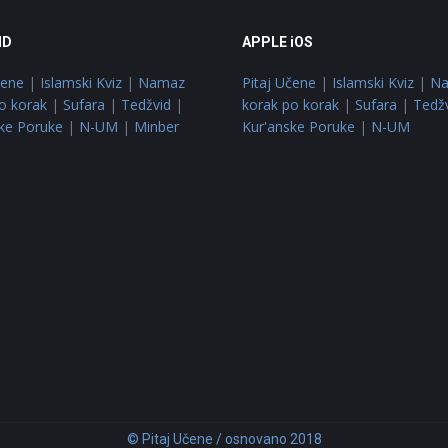
ID
APPLE iOS
čene
|
Islamski Kviz
|
Namaz
Pitaj Učene
|
Islamski Kviz
|
N
o korak
|
Sufara
|
Tedžvid
|
korak po korak
|
Sufara
|
Tedž
ke Poruke
|
N-UM
|
Minber
Kur'anske Poruke
|
N-UM
© Pitaj Učene / osnovano 2018