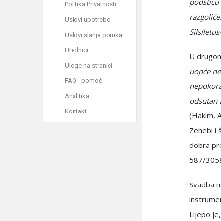
podstiču
Politika Privatnosti
razgolić
Uslovi upotrebe
Silsiletu
Uslovi slanja poruka
Urednici
Uloge na stranici
uopće ne
FAQ - pomoć
nepokoran
Analitika
odsutan a
Kontakt
(Hakim, 
Zehebi i 
dobra pre
587/3058
Svadba na
instrumen
Lijepo je