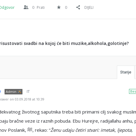
Odgovor
0
Prati
0
DIJELI
prisustovati svadbi na kojoj će biti muzike,alkohola,golotinje?
Starije
IT
Bes
Admin
swer on 03.09.2018 at 10:39
ekvatnog životnog saputnika treba biti primarni cilj svakog musli
apaju bračne veze iz raznih pobuda. Ebu Hurejre, radijallahu anhu, 
da je Allahov Poslanik, ﷺ, rekao: “
Ženu udaju četiri stvari: imetak, ljepota,