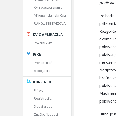
porijeklo 
Kviz opšteg znanja
Po hadisu
Milioner Islamski Kviz
prilikom 
RANGLISTE KVIZOVA
Razgolića
KVIZ APLIKACIJA
ovome i b
Pokreni kviz
pokrivena
pokrivanj
IGRE
me oženio
Pronađi riječ
Nerijetko
Asocijacije
bračne ve
KORISNICI
pokrivene
Prijava
Muslimank
Registracija
pokrivene
Dodaj grupu
Bitno je 
Značke i bodovi