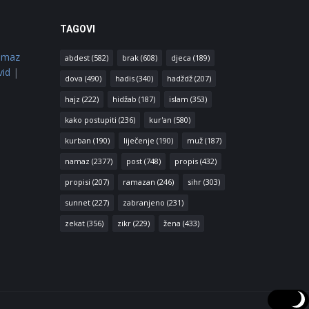
TAGOVI
amaz
abdest
(582)
brak
(608)
djeca
(189)
vid
|
dova
(490)
hadis
(340)
hadždž
(207)
hajz
(222)
hidžab
(187)
islam
(353)
kako postupiti
(236)
kur'an
(580)
kurban
(190)
liječenje
(190)
muž
(187)
namaz
(2377)
post
(748)
propis
(432)
propisi
(207)
ramazan
(246)
sihr
(303)
sunnet
(227)
zabranjeno
(231)
zekat
(356)
zikr
(229)
žena
(433)