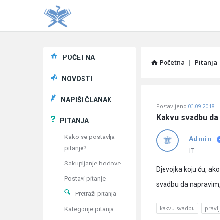
Explore
POČETNA
Početna
|
Pitanja
NOVOSTI
Pitaj
NAPIŠI ČLANAK
Postavljeno
03.09.2018
Učene
Kakvu svadbu da 
PITANJA
®
Kako se postavlja
Admin
pitanje?
Latest
IT
Sakupljanje bodove
Pitanja
Djevojka koju ću, ako
Postavi pitanje
svadbu da napravim,
Pretraži pitanja
kakvu svadbu
pravl
Kategorije pitanja