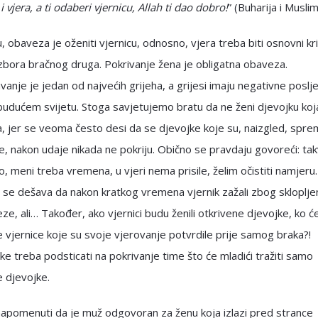
i vjera, a ti odaberi vjernicu, Allah ti dao dobro!
” (Buharija i Muslim
, obaveza je oženiti vjernicu, odnosno, vjera treba biti osnovni kri
izbora bračnog druga. Pokrivanje žena je obligatna obaveza.
vanje je jedan od najvećih grijeha, a grijesi imaju negativne poslj
udućem svijetu. Stoga savjetujemo bratu da ne ženi djevojku koja
, jer se veoma često desi da se djevojke koje su, naizgled, spr
e, nakon udaje nikada ne pokriju. Obično se pravdaju govoreći: tak
, meni treba vremena, u vjeri nema prisile, želim očistiti namjer
 se dešava da nakon kratkog vremena vjernik zažali zbog skloplje
ze, ali… Također, ako vjernici budu ženili otkrivene djevojke, ko će
 vjernice koje su svoje vjerovanje potvrdile prije samog braka?!
e treba podsticati na pokrivanje time što će mladići tražiti samo
 djevojke.
napomenuti da je muž odgovoran za ženu koja izlazi pred strance