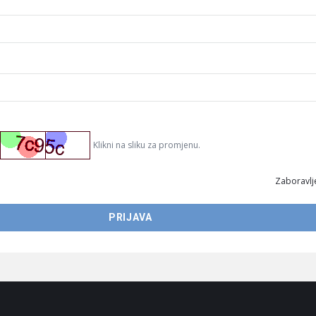
Klikni na sliku za promjenu.
Zaboravlje