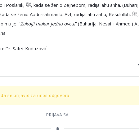
 ženio Zejnebom, radijallahu anha. (Buharija i
Kada se ženio Abdurrahman b. Avf, radijallahu anhu, Resulullah, ﷺ,
o mu je: “
Zakolji makar jednu ovcu!
” (Buharija, Nesai i Ahmed.) A 
zna.
o: Dr. Safet Kuduzović
 da se prijaviš za unos odgovora.
PRIJAVA SA
ili