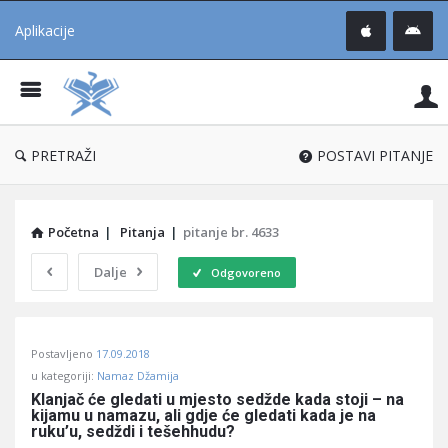
Aplikacije
Pit
Uč
®
PRETRAŽI
POSTAVI PITANJE
Početna
|
Pitanja
|
pitanje br. 4633
Dalje
Odgovoreno
Pitaj
Postavljeno
17.09.2018
Učene
u kategoriji:
Namaz Džamija
®
Klanjač će gledati u mjesto sedžde kada stoji – na 
kijamu u namazu, ali gdje će gledati kada je na 
Latest
ruku’u, sedždi i tešehhudu?