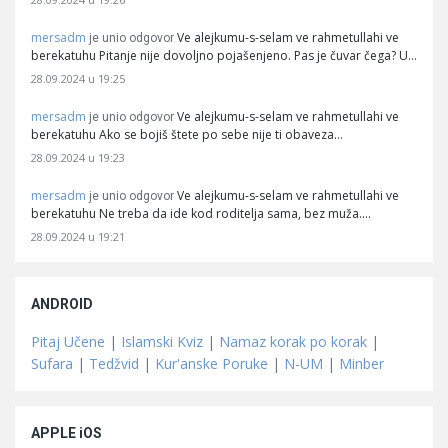
mersadm
Ve alejkumu-s-selam ve rahmetullahi ve
je unio odgovor
berekatuhu Pitanje nije dovoljno pojašenjeno. Pas je čuvar čega? U…
28.09.2024 u 19:25
mersadm
Ve alejkumu-s-selam ve rahmetullahi ve
je unio odgovor
berekatuhu Ako se bojiš štete po sebe nije ti obaveza…
28.09.2024 u 19:23
mersadm
Ve alejkumu-s-selam ve rahmetullahi ve
je unio odgovor
berekatuhu Ne treba da ide kod roditelja sama, bez muža.…
28.09.2024 u 19:21
ANDROID
Pitaj Učene
|
Islamski Kviz
|
Namaz korak po korak
|
Sufara
|
Tedžvid
|
Kur'anske Poruke
|
N-UM
|
Minber
APPLE iOS