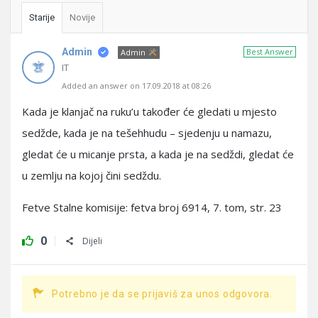
Starije
Novije
Admin
Best Answer
Admin
IT
Added an answer on 17.09.2018 at 08:26
Kada je klanjač na ruku’u također će gledati u mjesto
sedžde, kada je na tešehhudu – sjedenju u namazu,
gledat će u micanje prsta, a kada je na sedždi, gledat će
u zemlju na kojoj čini sedždu.
Fetve Stalne komisije: fetva broj 6914, 7. tom, str. 23
0
Dijeli
Potrebno je da se prijaviš za unos odgovora.