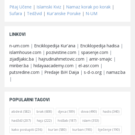
Pitaj Učene
|
Islamski Kviz
|
Namaz korak po korak
|
Sufara
|
Tedžvid
|
Kur'anske Poruke
|
N-UM
LINKOVI
n-um.com
|
Enciklopedija Kur'ana
|
Enciklopedija hadisa
|
islamhouse.com
|
pozivistine.com
|
spasenje.com
|
zijadljakic.ba
|
hajrudinahmetovic.com
|
amir-smajic
|
minber.ba
|
hidayaacademy.com
|
el-asr.com
|
putsredine.com
|
Predaje BiH Daija
|
s-d-o.org
|
namaz.ba
|
POPULARNI TAGOVI
abdest
(582)
brak
(608)
djeca
(189)
dova
(490)
hadis
(340)
hadždž
(207)
hajz
(222)
hidžab
(187)
islam
(353)
kako postupiti
(236)
kur'an
(580)
kurban
(190)
liječenje
(190)