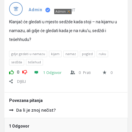
Pitanja
IT
Admin
Admin
Klanjač će gledati u mjesto sedžde kada stoji – na kijamu u
namazu, ali gdje će gledati kada je na ruku’u, sedždi i
tešehhudu?
gdje gedati u namazu
kijam
namaz
pogled
ruku
sedžda
tešehud
0
1 Odgovor
0
Prati
0
DIJELI
Povezana pitanja
Da li je znoj nečist?
1 Odgovor