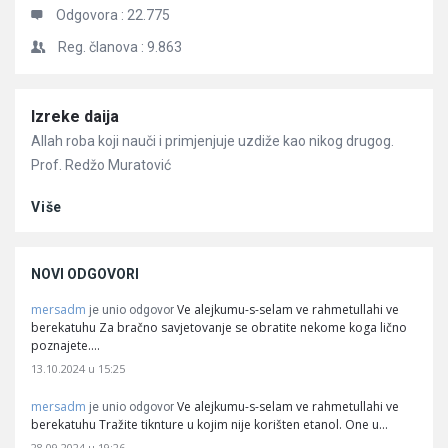
Odgovora :
22.775
Reg. članova :
9.863
Članci
Izreke daija
Allah roba koji nauči i primjenjuje uzdiže kao nikog drugog.
Prof. Redžo Muratović
Više
NOVI ODGOVORI
mersadm
Ve alejkumu-s-selam ve rahmetullahi ve
je unio odgovor
berekatuhu Za bračno savjetovanje se obratite nekome koga lično
poznajete.…
13.10.2024 u 15:25
mersadm
Ve alejkumu-s-selam ve rahmetullahi ve
je unio odgovor
berekatuhu Tražite tiknture u kojim nije korišten etanol. One u…
28.09.2024 u 19:26