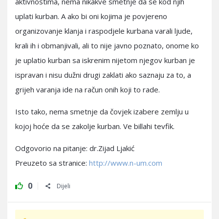
aktivnostima, nema nikakve smetnje da se kod njih
uplati kurban. A ako bi oni kojima je povjereno
organizovanje klanja i raspodjele kurbana varali ljude,
krali ih i obmanjivali, ali to nije javno poznato, onome ko
je uplatio kurban sa iskrenim nijetom njegov kurban je
ispravan i nisu dužni drugi zaklati ako saznaju za to, a
grijeh varanja ide na račun onih koji to rade.
Isto tako, nema smetnje da čovjek izabere zemlju u
kojoj hoće da se zakolje kurban. Ve billahi tevfik.
Odgovorio na pitanje: dr.Zijad Ljakić
Preuzeto sa stranice:
http://www.n-um.com
0
Dijeli