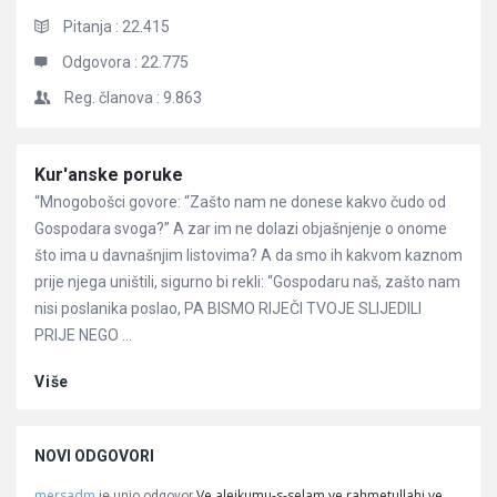
Pitanja :
22.415
Odgovora :
22.775
Reg. članova :
9.863
Članci
Kur'anske poruke
“Mnogobošci govore: “Zašto nam ne donese kakvo čudo od
Gospodara svoga?” A zar im ne dolazi objašnjenje o onome
što ima u davnašnjim listovima? A da smo ih kakvom kaznom
prije njega uništili, sigurno bi rekli: “Gospodaru naš, zašto nam
nisi poslanika poslao, PA BISMO RIJEČI TVOJE SLIJEDILI
PRIJE NEGO ...
Više
NOVI ODGOVORI
mersadm
Ve alejkumu-s-selam ve rahmetullahi ve
je unio odgovor