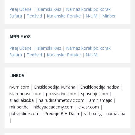
Pitaj Učene
|
Islamski Kviz
|
Namaz korak po korak
|
Sufara
|
Tedžvid
|
Kur'anske Poruke
|
N-UM
|
Minber
APPLE iOS
Pitaj Učene
|
Islamski Kviz
|
Namaz korak po korak
|
Sufara
|
Tedžvid
|
Kur'anske Poruke
|
N-UM
LINKOVI
n-um.com
|
Enciklopedija Kur'ana
|
Enciklopedija hadisa
|
islamhouse.com
|
pozivistine.com
|
spasenje.com
|
zijadljakic.ba
|
hajrudinahmetovic.com
|
amir-smajic
|
minber.ba
|
hidayaacademy.com
|
el-asr.com
|
putsredine.com
|
Predaje BiH Daija
|
s-d-o.org
|
namaz.ba
|