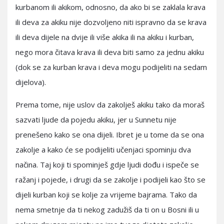
kurbanom ili akikom, odnosno, da ako bi se zaklala krava
ili deva za akiku nije dozvoljeno niti ispravno da se krava
ili deva dijele na dvije ili više akika ili na akiku i kurban,
nego mora čitava krava ili deva biti samo za jednu akiku
(dok se za kurban krava i deva mogu podijeliti na sedam
dijelova).
Prema tome, nije uslov da zakolješ akiku tako da moraš
sazvati ljude da pojedu akiku, jer u Sunnetu nije
prenešeno kako se ona dijeli. Ibret je u tome da se ona
zakolje a kako će se podijeliti učenjaci spominju dva
načina. Taj koji ti spominješ gdje ljudi dođu i ispeče se
ražanj i pojede, i drugi da se zakolje i podijeli kao što se
dijeli kurban koji se kolje za vrijeme bajrama. Tako da
nema smetnje da ti nekog zadužiš da ti on u Bosni ili u