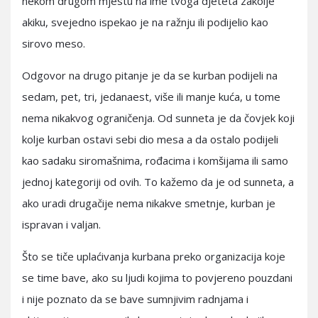
nekom drugom mjestu na ime tvoga djeteta zakolje
akiku, svejedno ispekao je na ražnju ili podijelio kao
sirovo meso.
Odgovor na drugo pitanje je da se kurban podijeli na
sedam, pet, tri, jedanaest, više ili manje kuća, u tome
nema nikakvog ograničenja. Od sunneta je da čovjek koji
kolje kurban ostavi sebi dio mesa a da ostalo podijeli
kao sadaku siromašnima, rođacima i komšijama ili samo
jednoj kategoriji od ovih. To kažemo da je od sunneta, a
ako uradi drugačije nema nikakve smetnje, kurban je
ispravan i valjan.
Što se tiče uplaćivanja kurbana preko organizacija koje
se time bave, ako su ljudi kojima to povjereno pouzdani
i nije poznato da se bave sumnjivim radnjama i