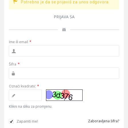
Potrebno je da se prijaviš za unos odgovora.
PRIJAVA SA
ili
Ime ili email
*
Šifra
*
Označi kvadratić
*
Klikni na sliku za promjenu.
Zapamti me!
Zaboravljena šifra?