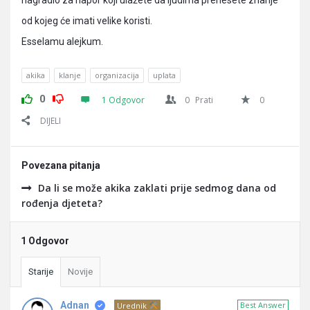
nagradio za napor koji ulažete da ljudima prenesete znanje
od kojeg će imati velike koristi.
Esselamu alejkum.
akika
klanje
organizacija
uplata
0
1 Odgovor
0
Prati
0
DIJELI
Povezana pitanja
Da li se može akika zaklati prije sedmog dana od
rođenja djeteta?
1 Odgovor
Starije
Novije
Adnan
Best Answer
Urednik