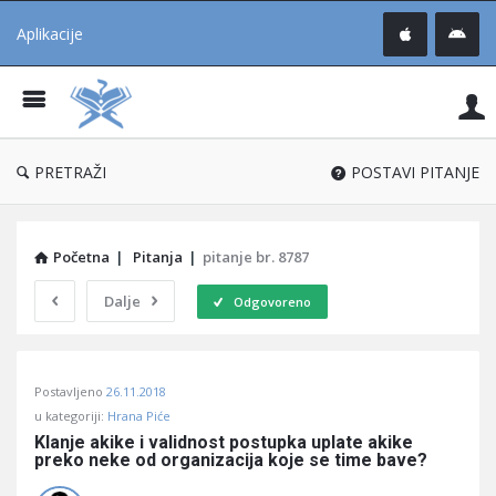
Aplikacije
Pit
Uč
®
PRETRAŽI
POSTAVI PITANJE
Početna
|
Pitanja
|
pitanje br. 8787
Dalje
Odgovoreno
Pitaj
Postavljeno
26.11.2018
Učene
u kategoriji:
Hrana Piće
®
Klanje akike i validnost postupka uplate akike 
preko neke od organizacija koje se time bave?
Latest