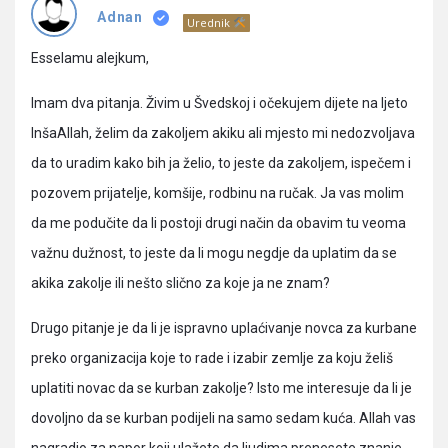
Pitanja
Adnan
Urednik
Esselamu alejkum,
Imam dva pitanja. Živim u Švedskoj i očekujem dijete na ljeto
InšaAllah, želim da zakoljem akiku ali mjesto mi nedozvoljava
da to uradim kako bih ja želio, to jeste da zakoljem, ispečem i
pozovem prijatelje, komšije, rodbinu na ručak. Ja vas molim
da me podučite da li postoji drugi način da obavim tu veoma
važnu dužnost, to jeste da li mogu negdje da uplatim da se
akika zakolje ili nešto slično za koje ja ne znam?
Drugo pitanje je da li je ispravno uplaćivanje novca za kurbane
preko organizacija koje to rade i izabir zemlje za koju želiš
uplatiti novac da se kurban zakolje? Isto me interesuje da li je
dovoljno da se kurban podijeli na samo sedam kuća. Allah vas