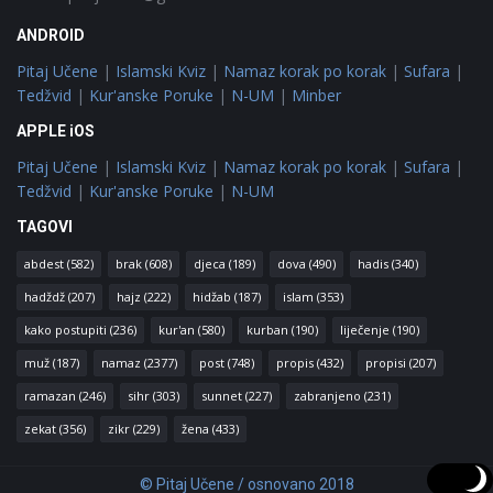
ANDROID
Pitaj Učene
|
Islamski Kviz
|
Namaz korak po korak
|
Sufara
|
Tedžvid
|
Kur'anske Poruke
|
N-UM
|
Minber
APPLE iOS
Pitaj Učene
|
Islamski Kviz
|
Namaz korak po korak
|
Sufara
|
Tedžvid
|
Kur'anske Poruke
|
N-UM
TAGOVI
abdest
(582)
brak
(608)
djeca
(189)
dova
(490)
hadis
(340)
hadždž
(207)
hajz
(222)
hidžab
(187)
islam
(353)
kako postupiti
(236)
kur'an
(580)
kurban
(190)
liječenje
(190)
muž
(187)
namaz
(2377)
post
(748)
propis
(432)
propisi
(207)
ramazan
(246)
sihr
(303)
sunnet
(227)
zabranjeno
(231)
zekat
(356)
zikr
(229)
žena
(433)
© Pitaj Učene / osnovano 2018