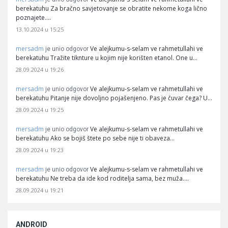
berekatuhu Za bračno savjetovanje se obratite nekome koga lično
poznajete.…
13.10.2024 u 15:25
mersadm
Ve alejkumu-s-selam ve rahmetullahi ve
je unio odgovor
berekatuhu Tražite tiknture u kojim nije korišten etanol. One u…
28.09.2024 u 19:26
mersadm
Ve alejkumu-s-selam ve rahmetullahi ve
je unio odgovor
berekatuhu Pitanje nije dovoljno pojašenjeno. Pas je čuvar čega? U…
28.09.2024 u 19:25
mersadm
Ve alejkumu-s-selam ve rahmetullahi ve
je unio odgovor
berekatuhu Ako se bojiš štete po sebe nije ti obaveza…
28.09.2024 u 19:23
mersadm
Ve alejkumu-s-selam ve rahmetullahi ve
je unio odgovor
berekatuhu Ne treba da ide kod roditelja sama, bez muža.…
28.09.2024 u 19:21
ANDROID