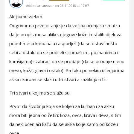
Added an answer on 26.11.2018 at 17:07
Alejkumusselam.
Odgovor na prvo pitanje je da većina učenjaka smatra
da je propis mesa akike, njegove kože i ostalih dijelova
poput mesa kurbana u raspodjeli (da se ostavi nešto
sebi a ostalo da se podijeli siromašnim, poznanicima i
komšijama) i zabrani da se prodaje (da se prodaje njeno
meso, koža, glava i ostalo). Pa tako po nekim učenjacima
akika i kurban se slažu u tri stvari a razlikuju u tri.
Tri stvari u kojima se slažu su:
Prvo- da životinja koja se kolje i za kurban i za akiku
mora biti jedna od četiri: koza, ovca, krava i deva, s tim
da neki učenjaci kažu da se akika kolje samo od koze i
ovce.