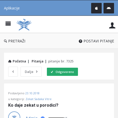
Aplikacije
Pit
Uč
®
PRETRAŽI
POSTAVI PITANJE
Početna
|
Pitanja
|
pitanje br. 7325
Dalje
Odgovoreno
Pitaj
Postavljeno
23.10.2018
Učene
u kategoriji:
Zekat Sadaka Vitre
®
Ko daje zekat u porodici?
Latest