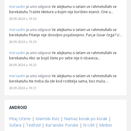
mersadm
Ve alejkumu-s-selam ve rahmetullahi ve
je unio odgovor
berekatuhu Tražite tiknture u kojim nije korišten etanol. One u…
28.09.2024 u 19:26
mersadm
Ve alejkumu-s-selam ve rahmetullahi ve
je unio odgovor
berekatuhu Pitanje nije dovoljno pojašenjeno. Pas je čuvar čega? U…
28.09.2024 u 19:25
mersadm
Ve alejkumu-s-selam ve rahmetullahi ve
je unio odgovor
berekatuhu Ako se bojiš štete po sebe nije ti obaveza…
28.09.2024 u 19:23
mersadm
Ve alejkumu-s-selam ve rahmetullahi ve
je unio odgovor
berekatuhu Ne treba da ide kod roditelja sama, bez muža.…
28.09.2024 u 19:21
ANDROID
Pitaj Učene
|
Islamski Kviz
|
Namaz korak po korak
|
Sufara
|
Tedžvid
|
Kur'anske Poruke
|
N-UM
|
Minber