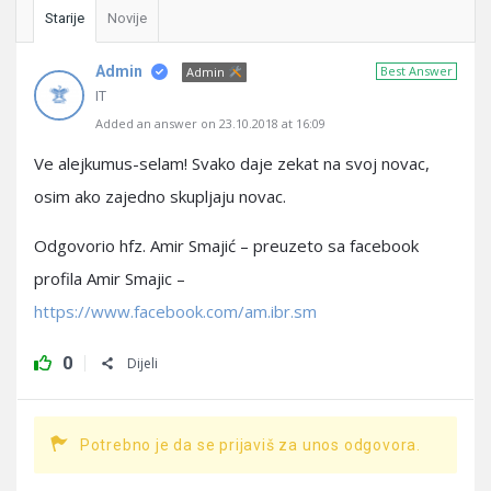
Starije
Novije
Admin
Best Answer
Admin
IT
Added an answer on 23.10.2018 at 16:09
Ve alejkumus-selam! Svako daje zekat na svoj novac,
osim ako zajedno skupljaju novac.
Odgovorio hfz. Amir Smajić – preuzeto sa facebook
profila Amir Smajic –
https://www.facebook.com/am.ibr.sm
0
Dijeli
Potrebno je da se prijaviš za unos odgovora.