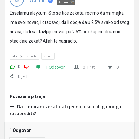
Pitanja
IT
Admin
Admin
Esselamu aleykum. Sto se tice zekata, recimo da mi majka
ima svoj novac, i otac svoj, da li oboje daju 2.5% svako od svog
novca, da li sastavljaju novac pa 2.5% od skupine, ili samo
otac daje zekat? Allah te nagradio.
obračun zekata
zekat
0
1 Odgovor
0
Prati
0
DIJELI
Povezana pitanja
Da li moram zekat dati jednoj osobi ili ga mogu
rasporediti?
1 Odgovor