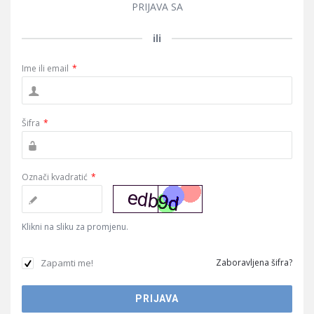
PRIJAVA SA
ili
Ime ili email
*
Šifra
*
Označi kvadratić
*
Klikni na sliku za promjenu.
Zapamti me!
Zaboravljena šifra?