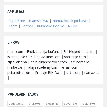
APPLE iOS
Pitaj Učene
|
Islamski Kviz
|
Namaz korak po korak
|
Sufara
|
Tedžvid
|
Kur'anske Poruke
|
N-UM
LINKOVI
n-um.com
|
Enciklopedija Kur'ana
|
Enciklopedija hadisa
|
islamhouse.com
|
pozivistine.com
|
spasenje.com
|
zijadljakic.ba
|
hajrudinahmetovic.com
|
amir-smajic
|
minber.ba
|
hidayaacademy.com
|
el-asr.com
|
putsredine.com
|
Predaje BiH Daija
|
s-d-o.org
|
namaz.ba
|
POPULARNI TAGOVI
abdest
(582)
brak
(608)
djeca
(189)
dova
(490)
hadis
(340)