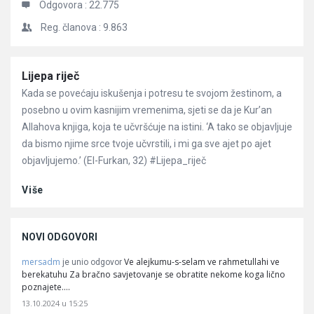
Odgovora :
22.775
Reg. članova :
9.863
Članci
Lijepa riječ
Kada se povećaju iskušenja i potresu te svojom žestinom, a
posebno u ovim kasnijim vremenima, sjeti se da je Kur’an
Allahova knjiga, koja te učvršćuje na istini. ‘A tako se objavljuje
da bismo njime srce tvoje učvrstili, i mi ga sve ajet po ajet
objavljujemo.’ (El-Furkan, 32) #Lijepa_riječ
Više
NOVI ODGOVORI
mersadm
Ve alejkumu-s-selam ve rahmetullahi ve
je unio odgovor
berekatuhu Za bračno savjetovanje se obratite nekome koga lično
poznajete.…
13.10.2024 u 15:25