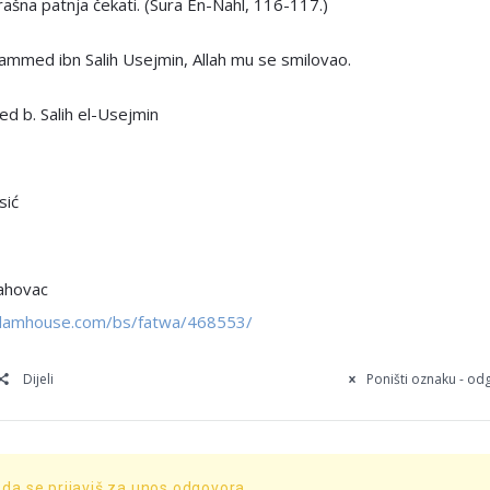
trašna patnja čekati. (Sura En-Nahl, 116-117.)
ammed ibn Salih Usejmin, Allah mu se smilovao.
 b. Salih el-Usejmin
sić
ahovac
islamhouse.com/bs/fatwa/468553/
Dijeli
Poništi oznaku - o
 da se prijaviš za unos odgovora.