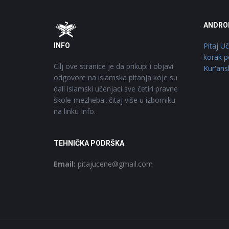
Footer
O
ANDRO
Pitaj U
INFO
korak p
Cilj ove stranice je da prikupi i objavi
Kur'ans
odgovore na islamska pitanja koje su
dali islamski učenjaci sve četiri pravne
škole-mezheba...čitaj više u izborniku
na linku Info.
TEHNIČKA PODRŠKA
Email:
pitajucene@gmail.com