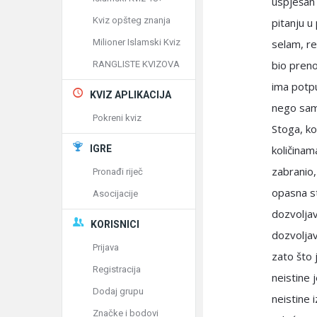
uspješan 
Kviz opšteg znanja
pitanju u
Milioner Islamski Kviz
selam, re
bio preno
RANGLISTE KVIZOVA
ima potpu
KVIZ APLIKACIJA
nego samo
Pokreni kviz
Stoga, ko
IGRE
količinam
zabranio,
Pronađi riječ
opasna st
Asocijacije
dozvoljav
KORISNICI
dozvoljava
Prijava
zato što j
Registracija
neistine 
Dodaj grupu
neistine i
Značke i bodovi