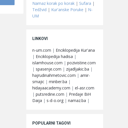
Namaz korak po korak
|
Sufara
|
Tedžvid
|
Kur'anske Poruke
|
N-
UM
LINKOVI
n-um.com
|
Enciklopedija Kur'ana
|
Enciklopedija hadisa
|
islamhouse.com
|
pozivistine.com
|
spasenje.com
|
zijadljakic.ba
|
hajrudinahmetovic.com
|
amir-
smajic
|
minber.ba
|
hidayaacademy.com
|
el-asr.com
|
putsredine.com
|
Predaje BiH
Daija
|
s-d-o.org
|
namaz.ba
|
POPULARNI TAGOVI