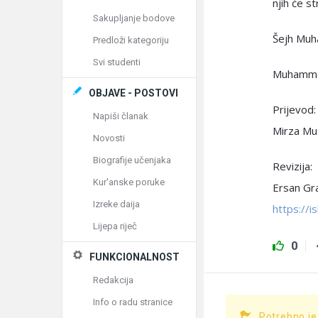
njih će s
Sakupljanje bodove
Šejh Muh
Predloži kategoriju
Svi studenti
Muhammed
OBJAVE - POSTOVI
Prijevod:
Napiši članak
Mirza Mu
Novosti
Biografije učenjaka
Revizija:
Kur'anske poruke
Ersan Gr
Izreke daija
https://
Lijepa riječ
0
FUNKCIONALNOST
Redakcija
Info o radu stranice
Potrebno je