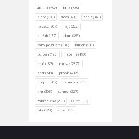
abdest
(582)
brak
(608)
djeca
(189)
dova
(490)
hadis
(340)
hadždž
(207)
hajz
(222)
hidžab
(187)
islam
(353)
kako postupiti
(236)
kur'an
(580)
kurban
(190)
liječenje
(190)
muž
(187)
namaz
(2377)
post
(748)
propis
(432)
propisi
(207)
ramazan
(246)
sihr
(303)
sunnet
(227)
zabranjeno
(231)
zekat
(356)
zikr
(229)
žena
(433)