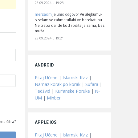
28.09.2024 u 19:23
mersadm
Ve alejkumu-
je unio odgovor
s-selam ve rahmetullahi ve berekatuhu
Ne treba da ide kod roditelja sama, bez
muža.…
28.09.2024 u 19:21
ANDROID
Pitaj Učene
|
Islamski Kviz
|
Namaz korak po korak
|
Sufara
|
Tedžvid
|
Kur'anske Poruke
|
N-
UM
|
Minber
na šifra?
APPLE iOS
Pitaj Učene
|
Islamski Kviz
|