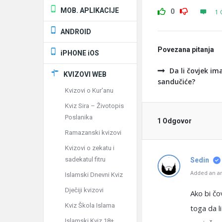
MOB. APLIKACIJE
0
1 
ANDROID
Povezana pitanja
iPHONE iOS
Da li čovjek i
KVIZOVI WEB
sandučiće?
Kvizovi o Kur'anu
Kviz Sira – Životopis
Poslanika
1 Odgovor
Ramazanski kvizovi
Kvizovi o zekatu i
sadekatul fitru
Sedin
Added an an
Islamski Dnevni Kviz
Dječiji kvizovi
Ako bi č
Kviz Škola Islama
toga da li
Islamski Kviz 18+