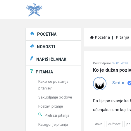
Explore
POČETNA
Početna
|
Pitanja
NOVOSTI
Pitaj
NAPIŠI ČLANAK
Postavljeno
09.01.2019
Učene
Ko je dužan poziv
PITANJA
®
Kako se postavlja
Sedin
pitanje?
Latest
Sakupljanje bodove
Pitanja
Da li je pozivanje k
Postavi pitanje
učenjake i one koji t
Pretraži pitanja
dava
dužnost
po
Kategorije pitanja