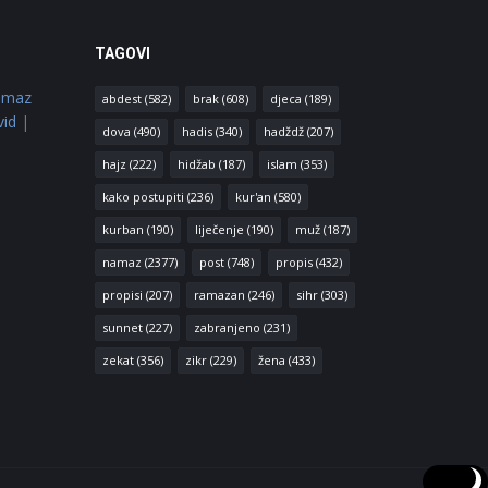
TAGOVI
amaz
abdest
(582)
brak
(608)
djeca
(189)
vid
|
dova
(490)
hadis
(340)
hadždž
(207)
hajz
(222)
hidžab
(187)
islam
(353)
kako postupiti
(236)
kur'an
(580)
kurban
(190)
liječenje
(190)
muž
(187)
namaz
(2377)
post
(748)
propis
(432)
propisi
(207)
ramazan
(246)
sihr
(303)
sunnet
(227)
zabranjeno
(231)
zekat
(356)
zikr
(229)
žena
(433)