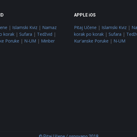
ID
APPLE iOS
čene
|
Islamski Kviz
|
Namaz
Pitaj Učene
|
Islamski Kviz
|
N
o korak
|
Sufara
|
Tedžvid
|
korak po korak
|
Sufara
|
Tedž
ke Poruke
|
N-UM
|
Minber
Kur'anske Poruke
|
N-UM
© Pitaj Učene / osnovano 2018