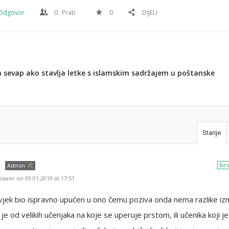
Odgovor
0
Prati
0
DIJELI
ma sevap ako stavlja letke s islamskim sadržajem u poštanske
Starije
Bes
Admin
swer on 09.01.2019 at 17:51
ovjek bio ispravno upućen u ono čemu poziva onda nema razlike i
 je od velikih učenjaka na koje se uperuje prstom, ili učenika koji je