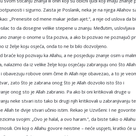
u svom sticanju znanja ili onih koji su obični ljudi koji imaju znanje
 potpunosti i sigurno. Zaista je Poslanik, neka je na njega Allahov sa
kao: „Prenesite od mene makar jedan ajet.“, a nije od uslova da b
silac to da dosegne velike stepene u znanju. Međutim, uslovljava
no znanje o onome u šta poziva, a ako bi pozivao ne poznajući pr
 iz želje koju osjeća, onda to ne bi bilo dozvoljeno.
d braće koji pozivaju ka Allahu, a ne posjeduju znanje osim u mali
a, nalazimo da iz velike želje koju osjećaju zabranjuju ono što Allah
 i obavezuju robove onim čime ih Allah nije obavezao, a to je veo
var, zato što je zabrana onog što je Allah dozvolio isto što i
anje onog sto je Allah zabranio. Pa ako bi oni kritikovali druge u
nju neke stvari isto tako bi drugi njih kritikovali u zabranjivanju te
e Allah te dvije stvari učinio istim. Rekao je Uzvišeni: I ne govorite
jezicima svojim: „Ovo je halal, a ovo haram.“, da biste tako o Allahu
znosili. Oni koji o Allahu govore neistine – neće uspjeti, kratko će už