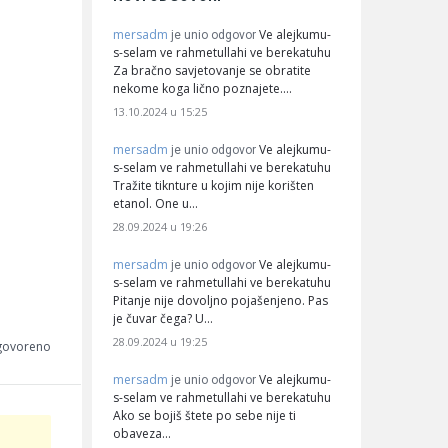
mersadm
Ve alejkumu-
je unio odgovor
s-selam ve rahmetullahi ve berekatuhu
Za bračno savjetovanje se obratite
nekome koga lično poznajete.…
13.10.2024 u 15:25
mersadm
Ve alejkumu-
je unio odgovor
s-selam ve rahmetullahi ve berekatuhu
Tražite tiknture u kojim nije korišten
etanol. One u…
28.09.2024 u 19:26
mersadm
Ve alejkumu-
je unio odgovor
s-selam ve rahmetullahi ve berekatuhu
Pitanje nije dovoljno pojašenjeno. Pas
je čuvar čega? U…
28.09.2024 u 19:25
dgovoreno
mersadm
Ve alejkumu-
je unio odgovor
s-selam ve rahmetullahi ve berekatuhu
Ako se bojiš štete po sebe nije ti
obaveza…