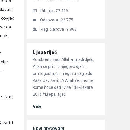
 po tom
lavat i
Pitanja :
22.415
i čovjek
Odgovora :
22.775
 se da
Reg. članova :
9.863
opis,
Članci
Lijepa riječ
m
Ko iskreno, radi Allaha, uradi djelo,
 nije
Allah će primiti njegovo djelo i
ma
umnogostručiti njegovu nagradu.
Kaže Uzvišeni: „A Allah će onome
kome hoće dati i više.“ (El-Bekare,
261) #Lijepa_riječ
 stvari,
Više
ivati, i
NOVI ODGOVORI