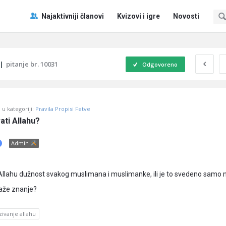
Pitaj
Pitaj
Najaktivniji članovi
Kvizovi i igre
Novosti
Učene
Učene
®
®
Navigacija
|
pitanje br. 10031
Odgovoreno
u kategoriji:
Pravila Propisi Fetve
ati Allahu?
Admin
a Allahu dužnost svakog muslimana i muslimanke, ili je to svedeno samo 
raže znanje?
zivanje allahu