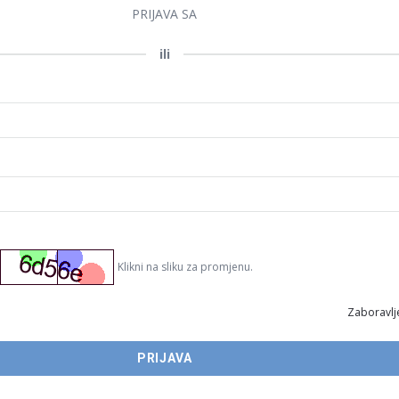
PRIJAVA SA
ili
Klikni na sliku za promjenu.
Zaboravlje