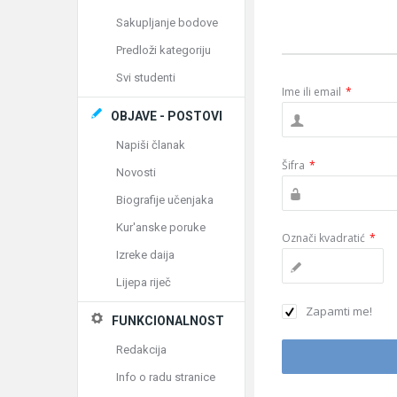
Sakupljanje bodove
Predloži kategoriju
Svi studenti
Ime ili email
*
OBJAVE - POSTOVI
Napiši članak
Šifra
*
Novosti
Biografije učenjaka
Kur'anske poruke
Označi kvadratić
*
Izreke daija
Lijepa riječ
Zapamti me!
FUNKCIONALNOST
Redakcija
Info o radu stranice