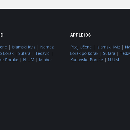
ID
APPLE iOS
čene
|
Islamski Kviz
|
Namaz
Pitaj Učene
|
Islamski Kviz
|
N
o korak
|
Sufara
|
Tedžvid
|
korak po korak
|
Sufara
|
Tedž
ke Poruke
|
N-UM
|
Minber
Kur'anske Poruke
|
N-UM