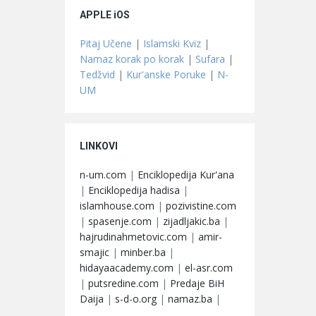
APPLE iOS
Pitaj Učene
|
Islamski Kviz
|
Namaz korak po korak
|
Sufara
|
Tedžvid
|
Kur'anske Poruke
|
N-
UM
LINKOVI
n-um.com
|
Enciklopedija Kur'ana
|
Enciklopedija hadisa
|
islamhouse.com
|
pozivistine.com
|
spasenje.com
|
zijadljakic.ba
|
hajrudinahmetovic.com
|
amir-
smajic
|
minber.ba
|
hidayaacademy.com
|
el-asr.com
|
putsredine.com
|
Predaje BiH
Daija
|
s-d-o.org
|
namaz.ba
|