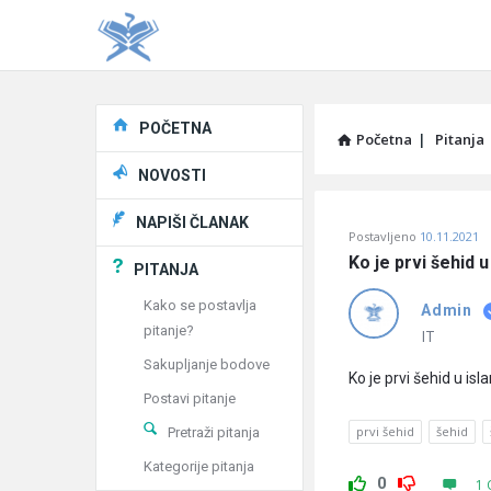
Explore
POČETNA
Početna
|
Pitanja
NOVOSTI
Pitaj
NAPIŠI ČLANAK
Postavljeno
10.11.2021
Učene
Ko je prvi šehid 
PITANJA
®
Kako se postavlja
Admin
pitanje?
Latest
IT
Sakupljanje bodove
Pitanja
Ko je prvi šehid u is
Postavi pitanje
prvi šehid
šehid
Pretraži pitanja
Kategorije pitanja
0
1 