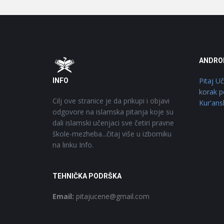
Footer
O
ANDRO
Pitaj U
INFO
korak p
Cilj ove stranice je da prikupi i objavi
Kur'ans
odgovore na islamska pitanja koje su
dali islamski učenjaci sve četiri pravne
škole-mezheba...čitaj više u izborniku
na linku Info.
TEHNIČKA PODRŠKA
Email:
pitajucene@gmail.com