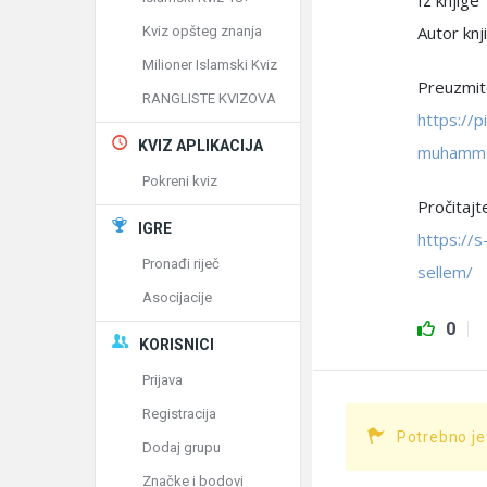
Iz knjige
Autor kn
Kviz opšteg znanja
Milioner Islamski Kviz
Preuzmite
RANGLISTE KVIZOVA
https://
KVIZ APLIKACIJA
muhammed
Pokreni kviz
Pročitajt
IGRE
https://s
Pronađi riječ
sellem/
Asocijacije
0
KORISNICI
Prijava
Registracija
Potrebno je
Dodaj grupu
Značke i bodovi