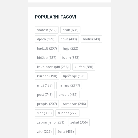
POPULARNI TAGOVI
abdest
(582)
brak
(608)
djeca
(189)
dova
(490)
hadis
(340)
hadždž
(207)
hajz
(222)
hidžab
(187)
islam
(353)
kako postupiti
(236)
kur'an
(580)
kurban
(190)
liječenje
(190)
muž
(187)
namaz
(2377)
post
(748)
propis
(432)
propisi
(207)
ramazan
(246)
sihr
(303)
sunnet
(227)
zabranjeno
(231)
zekat
(356)
zikr
(229)
žena
(433)