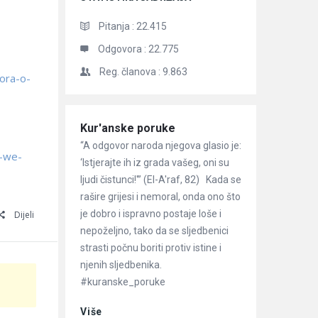
Pitanja :
22.415
Odgovora :
22.775
Reg. članova :
9.863
ora-o-
Članci
Kur'anske poruke
“A odgovor naroda njegova glasio je:
i-we-
‘Istjerajte ih iz grada vašeg, oni su
ljudi čistunci!'” (El-A'raf, 82) Kada se
rašire grijesi i nemoral, onda ono što
je dobro i ispravno postaje loše i
Dijeli
nepoželjno, tako da se sljedbenici
strasti počnu boriti protiv istine i
njenih sljedbenika.
#kuranske_poruke
Više