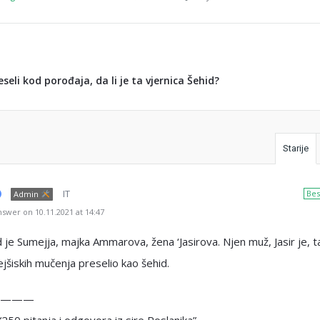
eseli kod porođaja, da li je ta vjernica Šehid?
Starije
IT
Bes
Admin
swer on 10.11.2021 at 14:47
d je Sumejja, majka Ammarova, žena ‘Jasirova. Njen muž, Jasir je, 
jšiskih mučenja preselio kao šehid.
———