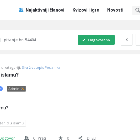
Pitaj
Pitaj
Najaktivniji članovi
Kvizovi i igre
Novosti
Učene
Učene
®
®
Navigacija
|
pitanje br. 54404
Odgovoreno
u kategoriji:
Sira životopis Poslanika
u islamu?
Admin
lamu?
šehid u islamu
Odgovor
0
Prati
0
DIJELI