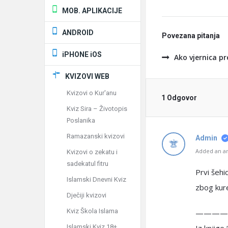
MOB. APLIKACIJE
ANDROID
Povezana pitanja
iPHONE iOS
Ako vjernica pr
KVIZOVI WEB
Kvizovi o Kur'anu
1 Odgovor
Kviz Sira – Životopis
Poslanika
Ramazanski kvizovi
Admin
Added an an
Kvizovi o zekatu i
sadekatul fitru
Prvi šehi
Islamski Dnevni Kviz
zbog kure
Dječiji kvizovi
Kviz Škola Islama
————
Islamski Kviz 18+