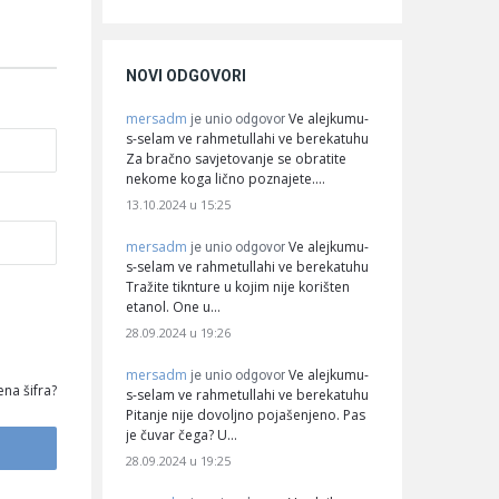
NOVI ODGOVORI
mersadm
Ve alejkumu-
je unio odgovor
s-selam ve rahmetullahi ve berekatuhu
Za bračno savjetovanje se obratite
nekome koga lično poznajete.…
13.10.2024 u 15:25
mersadm
Ve alejkumu-
je unio odgovor
s-selam ve rahmetullahi ve berekatuhu
Tražite tiknture u kojim nije korišten
etanol. One u…
28.09.2024 u 19:26
mersadm
Ve alejkumu-
je unio odgovor
na šifra?
s-selam ve rahmetullahi ve berekatuhu
Pitanje nije dovoljno pojašenjeno. Pas
je čuvar čega? U…
28.09.2024 u 19:25