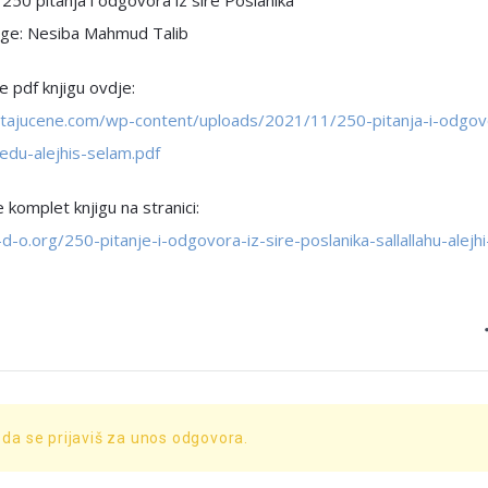
 “250 pitanja i odgovora iz sire Poslanika”
jige: Nesiba Mahmud Talib
 pdf knjigu ovdje:
pitajucene.com/wp-content/uploads/2021/11/250-pitanja-i-odgov
u-alejhis-selam.pdf
e komplet knjigu na stranici:
-d-o.org/250-pitanje-i-odgovora-iz-sire-poslanika-sallallahu-alejh
 da se prijaviš za unos odgovora.