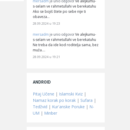
mersadm
Ve alejkumu-
je unio odgovor
s-selam ve rahmetullahi ve berekatuhu
Ako se bojiš štete po sebe nije ti
obaveza…
28.09.2024 u 19:23
mersadm
Ve alejkumu-
je unio odgovor
s-selam ve rahmetullahi ve berekatuhu
Ne treba da ide kod roditelja sama, bez
muža.…
28.09.2024 u 19:21
ANDROID
Pitaj Učene
|
Islamski Kviz
|
Namaz korak po korak
|
Sufara
|
Tedžvid
|
Kur'anske Poruke
|
N-
UM
|
Minber