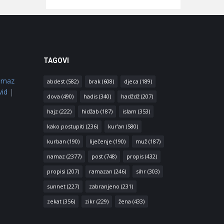
TAGOVI
amaz
abdest
(582)
brak
(608)
djeca
(189)
vid
|
dova
(490)
hadis
(340)
hadždž
(207)
hajz
(222)
hidžab
(187)
islam
(353)
kako postupiti
(236)
kur'an
(580)
kurban
(190)
liječenje
(190)
muž
(187)
namaz
(2377)
post
(748)
propis
(432)
propisi
(207)
ramazan
(246)
sihr
(303)
sunnet
(227)
zabranjeno
(231)
zekat
(356)
zikr
(229)
žena
(433)