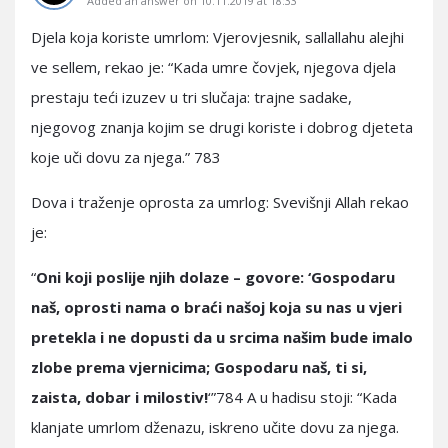
Added an answer on 10.11.2019 at 18:33
Djela koja koriste umrlom: Vjerovjesnik, sallallahu alejhi
ve sellem, rekao je: “Kada umre čovjek, njegova djela
prestaju teći izuzev u tri slučaja: trajne sadake,
njegovog znanja kojim se drugi koriste i dobrog djeteta
koje uči dovu za njega.” 783
Dova i traženje oprosta za umrlog: Svevišnji Allah rekao
je:
“
Oni koji poslije njih dolaze – govore: ‘Gospodaru
naš, oprosti nama o braći našoj koja su nas u vjeri
pretekla i ne dopusti da u srcima našim bude imalo
zlobe prema vjernicima; Gospodaru naš, ti si,
zaista, dobar i milostiv!
‘”784 A u hadisu stoji: “Kada
klanjate umrlom dženazu, iskreno učite dovu za njega.