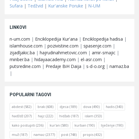
Sufara
|
Tedžvid
|
Kur'anske Poruke
|
N-UM
LINKOVI
n-um.com
|
Enciklopedija Kur'ana
|
Enciklopedija hadisa
|
islamhouse.com
|
pozivistine.com
|
spasenje.com
|
zijadljakic.ba
|
hajrudinahmetovic.com
|
amir-smajic
|
minber.ba
|
hidayaacademy.com
|
el-asr.com
|
putsredine.com
|
Predaje BiH Daija
|
s-d-o.org
|
namaz.ba
|
POPULARNI TAGOVI
abdest
(582)
brak
(608)
djeca
(189)
dova
(490)
hadis
(340)
hadždž
(207)
hajz
(222)
hidžab
(187)
islam
(353)
kako postupiti
(236)
kur'an
(580)
kurban
(190)
liječenje
(190)
muž
(187)
namaz
(2377)
post
(748)
propis
(432)