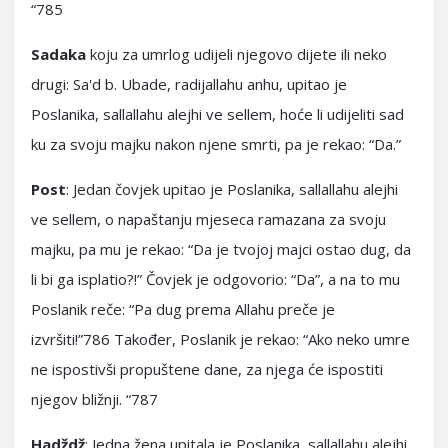
“785
Sadaka
koju za umrlog udijeli njegovo dijete ili neko
drugi: Sa'd b. Ubade, radijallahu anhu, upitao je
Poslanika, sallallahu alejhi ve sellem, hoće li udijeliti sad
ku za svoju majku nakon njene smrti, pa je rekao: “Da.”
Post
: Jedan čovjek upitao je Poslanika, sallallahu alejhi
ve sellem, o napaštanju mjeseca ramazana za svoju
majku, pa mu je rekao: “Da je tvojoj majci ostao dug, da
li bi ga isplatio?!” Čovjek je odgovorio: “Da”, a na to mu
Poslanik reče: “Pa dug prema Allahu preče je
izvršiti!”786 Također, Poslanik je rekao: “Ako neko umre
ne ispostivši propuštene dane, za njega će ispostiti
njegov bližnji. “787
Hadždž
: Jedna žena upitala je Poslanika, sallallahu alejhi