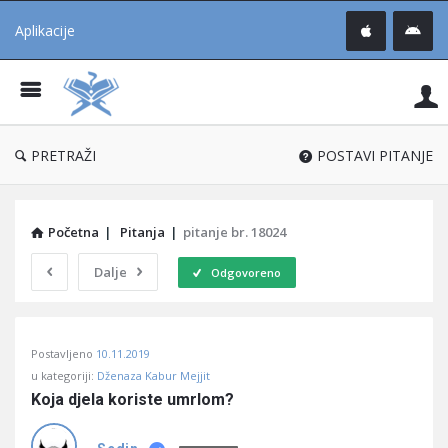
Aplikacije
Pit
Uč
®
PRETRAŽI
POSTAVI PITANJE
Početna
|
Pitanja
|
pitanje br. 18024
Dalje
Odgovoreno
Pitaj
Postavljeno
10.11.2019
Učene
u kategoriji:
Dženaza Kabur Mejjit
®
Koja djela koriste umrlom?
Latest