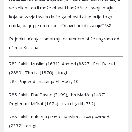
ve sellem, da li može obaviti hadždžu za svoju majku
koja se zavjetovala da će ga obaviti ali je prije toga
umrla, pa joj je on rekao: “Obavi hadždž za nju!”788
Pojedini učenjaci smatraju da umrlom stiže nagrada od
učenja Kur'ana.
783 Sahih: Muslim (1631), Ahmed (8627), Ebu Davud
(2880), Tirmizi (1376) i drugi.
784 Prijevod značenja EI-Hašr, 10.
785 Sahih: Ebu Davud (3199), Ibn Madže (1497).
Pogledati: Miškat (1674) i lrvo'ul-golil (732).
786 Sahih: Buharija (1953), Muslim (1148), Ahmed
(2332) i drugi.