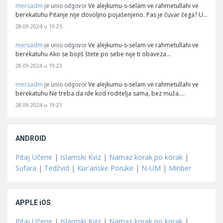
mersadm
Ve alejkumu-s-selam ve rahmetullahi ve
je unio odgovor
berekatuhu Pitanje nije dovoljno pojašenjeno. Pas je čuvar čega? U…
28.09.2024 u 19:25
mersadm
Ve alejkumu-s-selam ve rahmetullahi ve
je unio odgovor
berekatuhu Ako se bojiš štete po sebe nije ti obaveza…
28.09.2024 u 19:23
mersadm
Ve alejkumu-s-selam ve rahmetullahi ve
je unio odgovor
berekatuhu Ne treba da ide kod roditelja sama, bez muža.…
28.09.2024 u 19:21
ANDROID
Pitaj Učene
|
Islamski Kviz
|
Namaz korak po korak
|
Sufara
|
Tedžvid
|
Kur'anske Poruke
|
N-UM
|
Minber
APPLE iOS
Pitaj Učene
|
Islamski Kviz
|
Namaz korak po korak
|