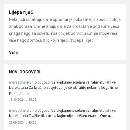
Članci
Lijepa riječ
Neki ljudi smatraju da je opraštanje pokazatelj slabosti, šutnja
znak poraza. Oni ne znaju da je za opraštanje potrebna veća
snaga nego za osvetu, i da čovjek pomoću šutnje može reći
više nego pomoću bilo kojih riječi. #Lijepa_riječ
Više
NOVI ODGOVORI
mersadm
Ve alejkumu-s-selam ve rahmetullahi ve
je unio odgovor
berekatuhu Za bračno savjetovanje se obratite nekome koga lično
poznajete.…
13.10.2024 u 15:25
mersadm
Ve alejkumu-s-selam ve rahmetullahi ve
je unio odgovor
berekatuhu Tražite tiknture u kojim nije korišten etanol. One u…
28.09.2024 u 19:26