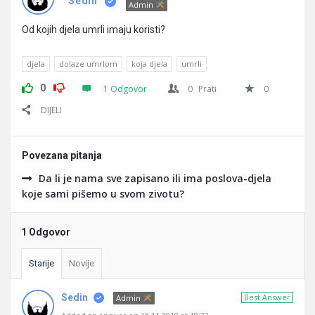
Pitanja
Sedin
Admin
Od kojih djela umrli imaju koristi?
djela
dolaze umrlom
koja djela
umrli
0
1 Odgovor
0
Prati
0
DIJELI
Povezana pitanja
Da li je nama sve zapisano ili ima poslova-djela
koje sami pišemo u svom zivotu?
1 Odgovor
Starije
Novije
Sedin
Best Answer
Admin