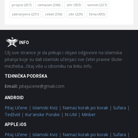
propisi
(207)
ramazan
(246)
sihr
(303)
sunnet
(227)
zabranjeno
(231)
zekat
(356)
zikr
(229)
žena
(433)
Footer
O
INFO
Cilj ove stranice je da prikupi i objavi odgovore na islamska
pitanja koje su dali islamski učenjaci sve četiri pravne škole-
mezheba...čitaj više u izborniku na linku Info.
TEHNIČKA PODRŠKA
Email:
pitajucene@gmail.com
ANDROID
Pitaj Učene
|
Islamski Kviz
|
Namaz korak po korak
|
Sufara
|
Tedžvid
|
Kur'anske Poruke
|
N-UM
|
Minber
APPLE iOS
Pitaj Učene
|
Islamski Kviz
|
Namaz korak po korak
|
Sufara
|