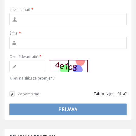
Ime ili email
*
Šifra
*
Označi kvadratić
*
Klikni na sliku za promjenu.
Zapamti me!
Zaboravljena šifra?
Sidebar