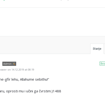
.
Starije
Bes
Admin
swer on 14.12.2019 at 08:19
e-gfir lehu, Allahume sebithu!”
u, oprosti mu i učini ga čvrstim.)1488