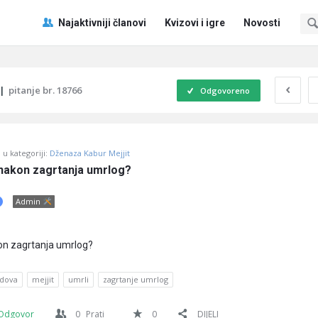
Pitaj
Pitaj
Najaktivniji članovi
Kvizovi i igre
Novosti
Učene
Učene
®
®
Navigacija
|
pitanje br. 18766
Odgovoreno
u kategoriji:
Dženaza Kabur Mejjit
 nakon zagrtanja umrlog?
Admin
kon zagrtanja umrlog?
 dova
mejjit
umrli
zagrtanje umrlog
Odgovor
0
Prati
0
DIJELI