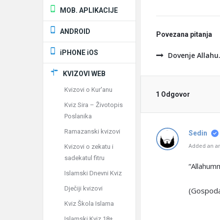
MOB. APLIKACIJE
ANDROID
Povezana pitanja
iPHONE iOS
Dovenje Allahu
KVIZOVI WEB
Kvizovi o Kur'anu
1 Odgovor
Kviz Sira – Životopis
Poslanika
Ramazanski kvizovi
Sedin
Added an an
Kvizovi o zekatu i
sadekatul fitru
“Allahumm
Islamski Dnevni Kviz
Dječiji kvizovi
(Gospodar
Kviz Škola Islama
Islamski Kviz 18+