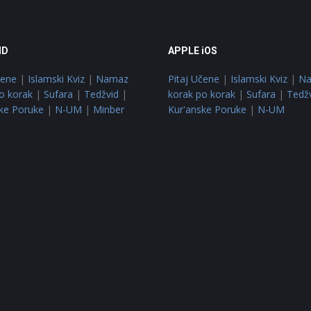
ID
APPLE iOS
čene
|
Islamski Kviz
|
Namaz
Pitaj Učene
|
Islamski Kviz
|
N
o korak
|
Sufara
|
Tedžvid
|
korak po korak
|
Sufara
|
Tedž
ke Poruke
|
N-UM
|
Minber
Kur'anske Poruke
|
N-UM