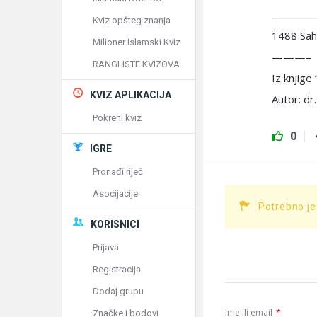
Kviz opšteg znanja
1488 Sah
Milioner Islamski Kviz
———–
RANGLISTE KVIZOVA
Iz knjig
KVIZ APLIKACIJA
Autor: dr.
Pokreni kviz
0
IGRE
Pronađi riječ
Asocijacije
Potrebno je
KORISNICI
Prijava
Registracija
Dodaj grupu
Ime ili email
*
Značke i bodovi