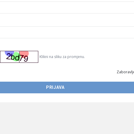
Klikni na sliku za promjenu.
Zaboravlje