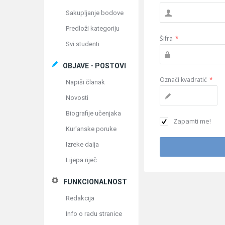
Sakupljanje bodove
Predloži kategoriju
Šifra
*
Svi studenti
OBJAVE - POSTOVI
Označi kvadratić
*
Napiši članak
Novosti
Biografije učenjaka
Zapamti me!
Kur'anske poruke
Izreke daija
Lijepa riječ
FUNKCIONALNOST
Redakcija
Info o radu stranice