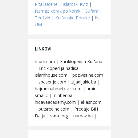
Pitaj Učene
|
Islamski Kviz
|
Namaz korak po korak
|
Sufara
|
Tedžvid
|
Kur'anske Poruke
|
N-
UM
LINKOVI
n-um.com
|
Enciklopedija Kur'ana
|
Enciklopedija hadisa
|
islamhouse.com
|
pozivistine.com
|
spasenje.com
|
zijadljakic.ba
|
hajrudinahmetovic.com
|
amir-
smajic
|
minber.ba
|
hidayaacademy.com
|
el-asr.com
|
putsredine.com
|
Predaje BiH
Daija
|
s-d-o.org
|
namaz.ba
|