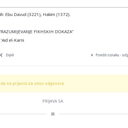
ih: Ebu Davud (3221), Hakim (1372).
e “RAZUMIJEVANJE FIKHSKIH DOKAZA”
 ‘Aid el-Karni
Dijeli
Poništi oznaku - o
 da se prijaviš za unos odgovora.
PRIJAVA SA
ili