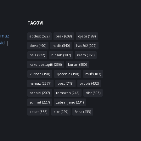
TAGOVI
amaz
abdest
(582)
brak
(608)
djeca
(189)
vid
|
dova
(490)
hadis
(340)
hadždž
(207)
hajz
(222)
hidžab
(187)
islam
(353)
kako postupiti
(236)
kur'an
(580)
kurban
(190)
liječenje
(190)
muž
(187)
namaz
(2377)
post
(748)
propis
(432)
propisi
(207)
ramazan
(246)
sihr
(303)
sunnet
(227)
zabranjeno
(231)
zekat
(356)
zikr
(229)
žena
(433)