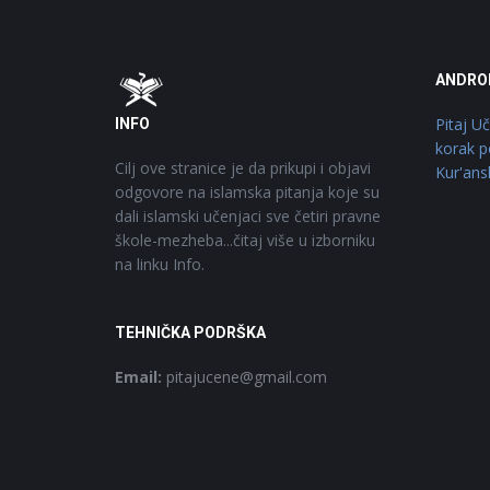
Footer
O
ANDRO
Pitaj U
INFO
korak p
Cilj ove stranice je da prikupi i objavi
Kur'ans
odgovore na islamska pitanja koje su
dali islamski učenjaci sve četiri pravne
škole-mezheba...čitaj više u izborniku
na linku Info.
TEHNIČKA PODRŠKA
Email:
pitajucene@gmail.com