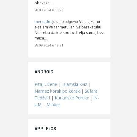
obaveza…
28.09.2024 u 19:23
mersadm
Ve alejkumu-
je unio odgovor
s-selam ve rahmetullahi ve berekatuhu
Ne treba da ide kod roditelja sama, bez
muža.…
28.09.2024 u 19:21
ANDROID
Pitaj Učene
|
Islamski Kviz
|
Namaz korak po korak
|
Sufara
|
Tedžvid
|
Kur'anske Poruke
|
N-
UM
|
Minber
APPLE iOS