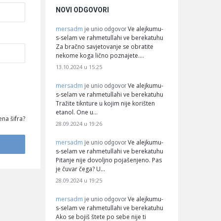
NOVI ODGOVORI
mersadm
Ve alejkumu-
je unio odgovor
s-selam ve rahmetullahi ve berekatuhu
Za bračno savjetovanje se obratite
nekome koga lično poznajete.…
13.10.2024 u 15:25
mersadm
Ve alejkumu-
je unio odgovor
s-selam ve rahmetullahi ve berekatuhu
Tražite tiknture u kojim nije korišten
etanol. One u…
na šifra?
28.09.2024 u 19:26
mersadm
Ve alejkumu-
je unio odgovor
s-selam ve rahmetullahi ve berekatuhu
Pitanje nije dovoljno pojašenjeno. Pas
je čuvar čega? U…
28.09.2024 u 19:25
mersadm
Ve alejkumu-
je unio odgovor
s-selam ve rahmetullahi ve berekatuhu
Ako se bojiš štete po sebe nije ti