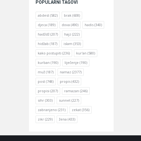
POPULARNI TAGOVI
abdest
(582)
brak
(608)
djeca
(189)
dova
(490)
hadis
(340)
hadždž
(207)
hajz
(222)
hidžab
(187)
islam
(353)
kako postupiti
(236)
kur'an
(580)
kurban
(190)
liječenje
(190)
muž
(187)
namaz
(2377)
post
(748)
propis
(432)
propisi
(207)
ramazan
(246)
sihr
(303)
sunnet
(227)
zabranjeno
(231)
zekat
(356)
zikr
(229)
žena
(433)