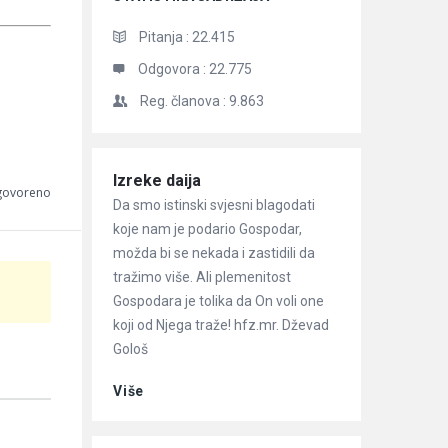
Pitanja :
22.415
Odgovora :
22.775
Reg. članova :
9.863
Članci
Izreke daija
dgovoreno
Da smo istinski svjesni blagodati
koje nam je podario Gospodar,
možda bi se nekada i zastidili da
tražimo više. Ali plemenitost
Gospodara je tolika da On voli one
koji od Njega traže! hfz.mr. Dževad
Gološ
Više