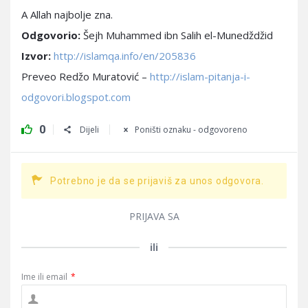
A Allah najbolje zna.
Odgovorio:
Šejh Muhammed ibn Salih el-Munedždžid
Izvor:
http://islamqa.info/en/205836
Preveo Redžo Muratović –
http://islam-pitanja-i-
odgovori.blogspot.com
0
Dijeli
Poništi oznaku - odgovoreno
Potrebno je da se prijaviš za unos odgovora.
PRIJAVA SA
ili
Ime ili email
*