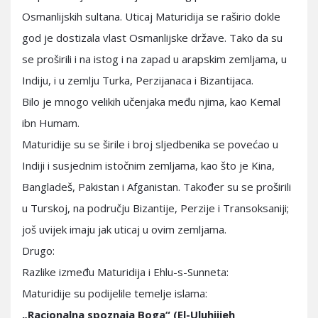
Osmanlijskih sultana. Uticaj Maturidija se raširio dokle
god je dostizala vlast Osmanlijske države. Tako da su
se proširili i na istog i na zapad u arapskim zemljama, u
Indiju, i u zemlju Turka, Perzijanaca i Bizantijaca.
Bilo je mnogo velikih učenjaka među njima, kao Kemal
ibn Humam.
Maturidije su se širile i broj sljedbenika se povećao u
Indiji i susjednim istočnim zemljama, kao što je Kina,
Bangladeš, Pakistan i Afganistan. Također su se proširili
u Turskoj, na području Bizantije, Perzije i Transoksaniji;
još uvijek imaju jak uticaj u ovim zemljama.
Drugo:
Razlike između Maturidija i Ehlu-s-Sunneta:
Maturidije su podijelile temelje islama:
„Racionalna spoznaja Boga“ (El-Uluhijjeh