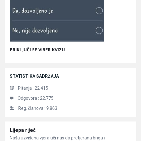
PRIKLJUČI SE VIBER KVIZU
STATISTIKA SADRŽAJA
Pitanja :
22.415
Odgovora :
22.775
Reg. članova :
9.863
Članci
Lijepa riječ
Naša uzvišena vjera uči nas da pretjerana briga i