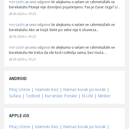
mersadm
Ve alejkumu-s-selam ve rahmetullahi ve
je unio odgovor
berekatuhu Pitanje nije dovoljno pojašenjeno. Pas je čuvar čega? U…
28.09.2024 u 19:25
mersadm
Ve alejkumu-s-selam ve rahmetullahi ve
je unio odgovor
berekatuhu Ako se bojiš štete po sebe nije ti obaveza…
28.09.2024 u 19:23
mersadm
Ve alejkumu-s-selam ve rahmetullahi ve
je unio odgovor
berekatuhu Ne treba da ide kod roditelja sama, bez muža.…
28.09.2024 u 19:21
ANDROID
Pitaj Učene
|
Islamski Kviz
|
Namaz korak po korak
|
Sufara
|
Tedžvid
|
Kur'anske Poruke
|
N-UM
|
Minber
APPLE iOS
Pitaj Učene
|
Islamski Kviz
|
Namaz korak po korak
|