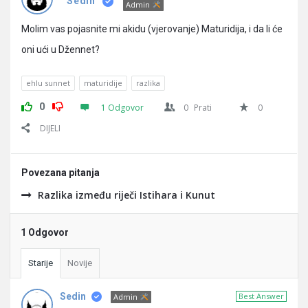
Pitanja
Sedin
Admin
Molim vas pojasnite mi akidu (vjerovanje) Maturidija, i da li će
oni ući u Džennet?
ehlu sunnet
maturidije
razlika
0
1 Odgovor
0
Prati
0
DIJELI
Povezana pitanja
Razlika između riječi Istihara i Kunut
1 Odgovor
Starije
Novije
Sedin
Best Answer
Admin