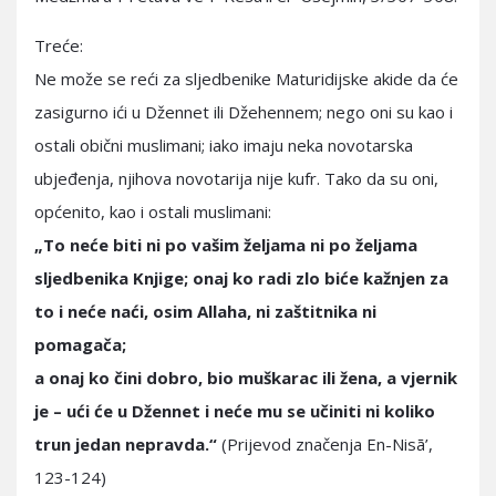
Treće:
Ne može se reći za sljedbenike Maturidijske akide da će
zasigurno ići u Džennet ili Džehennem; nego oni su kao i
ostali obični muslimani; iako imaju neka novotarska
ubjeđenja, njihova novotarija nije kufr. Tako da su oni,
općenito, kao i ostali muslimani:
„To neće biti ni po vašim željama ni po željama
sljedbenika Knjige; onaj ko radi zlo biće kažnjen za
to i neće naći, osim Allaha, ni zaštitnika ni
pomagača;
a onaj ko čini dobro, bio muškarac ili žena, a vjernik
je – ući će u Džennet i neće mu se učiniti ni koliko
trun jedan nepravda.“
(Prijevod značenja En-Nisā’,
123-124)