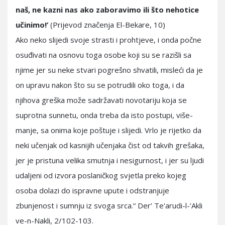
naš, ne kazni nas ako zaboravimo ili što nehotice
učinimo!’
(Prijevod značenja El-Bekare, 10)
Ako neko slijedi svoje strasti i prohtjeve, i onda počne
osuđivati na osnovu toga osobe koji su se razišli sa
njime jer su neke stvari pogrešno shvatili, misleći da je
on upravu nakon što su se potrudili oko toga, i da
njihova greška može sadržavati novotariju koja se
suprotna sunnetu, onda treba da isto postupi, više-
manje, sa onima koje poštuje i slijedi. Vrlo je rijetko da
neki učenjak od kasnijih učenjaka čist od takvih grešaka,
jer je pristuna velika smutnja i nesigurnost, i jer su ljudi
udaljeni od izvora poslaničkog svjetla preko kojeg
osoba dolazi do ispravne upute i odstranjuje
zbunjenost i sumnju iz svoga srca.“ Der’ Te'arudi-l-‘Akli
ve-n-Nakli, 2/102-103.