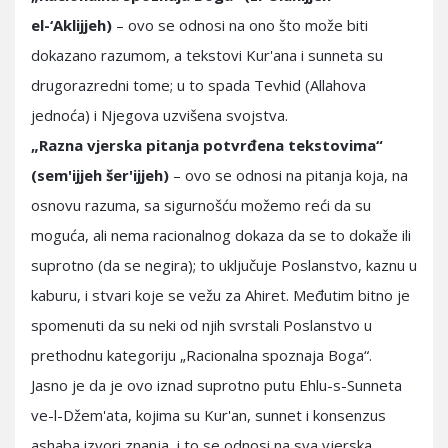
el-‘Aklijjeh)
– ovo se odnosi na ono što može biti
dokazano razumom, a tekstovi Kur'ana i sunneta su
drugorazredni tome; u to spada Tevhid (Allahova
jednoća) i Njegova uzvišena svojstva.
„Razna vjerska pitanja potvrđena tekstovima“
(sem'ijjeh šer'ijjeh)
– ovo se odnosi na pitanja koja, na
osnovu razuma, sa sigurnošću možemo reći da su
moguća, ali nema racionalnog dokaza da se to dokaže ili
suprotno (da se negira); to uključuje Poslanstvo, kaznu u
kaburu, i stvari koje se vežu za Ahiret. Međutim bitno je
spomenuti da su neki od njih svrstali Poslanstvo u
prethodnu kategoriju „Racionalna spoznaja Boga“.
Jasno je da je ovo iznad suprotno putu Ehlu-s-Sunneta
ve-l-Džem'ata, kojima su Kur'an, sunnet i konsenzus
ashaba izvori znanja, i to se odnosi na sva vjerska