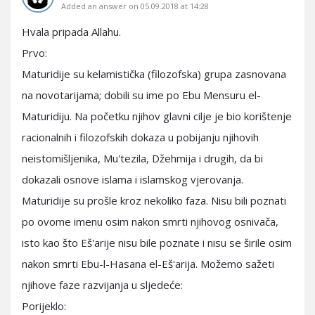
Added an answer on 05.09.2018 at 14:28
Hvala pripada Allahu.
Prvo:
Maturidije su kelamistička (filozofska) grupa zasnovana
na novotarijama; dobili su ime po Ebu Mensuru el-
Maturidiju. Na početku njihov glavni cilje je bio korištenje
racionalnih i filozofskih dokaza u pobijanju njihovih
neistomišljenika, Mu'tezila, Džehmija i drugih, da bi
dokazali osnove islama i islamskog vjerovanja.
Maturidije su prošle kroz nekoliko faza. Nisu bili poznati
po ovome imenu osim nakon smrti njihovog osnivača,
isto kao što Eš'arije nisu bile poznate i nisu se širile osim
nakon smrti Ebu-l-Hasana el-Eš'arija. Možemo sažeti
njihove faze razvijanja u sljedeće:
Porijeklo: