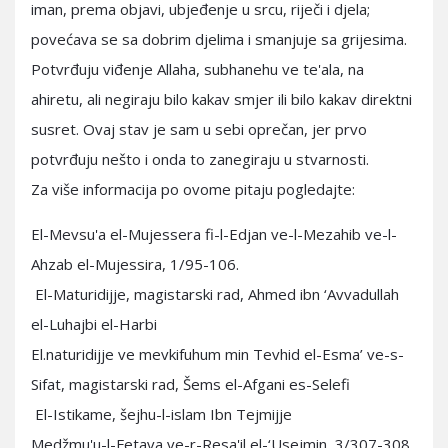
iman, prema objavi, ubjeđenje u srcu, riječi i djela;
povećava se sa dobrim djelima i smanjuje sa grijesima.
Potvrđuju viđenje Allaha, subhanehu ve te'ala, na
ahiretu, ali negiraju bilo kakav smjer ili bilo kakav direktni
susret. Ovaj stav je sam u sebi oprečan, jer prvo
potvrđuju nešto i onda to zanegiraju u stvarnosti.
Za više informacija po ovome pitaju pogledajte:
El-Mevsu'a el-Mujessera fi-l-Edjan ve-l-Mezahib ve-l-
Ahzab el-Mujessira, 1/95-106.
El-Maturidijje, magistarski rad, Ahmed ibn ‘Avvadullah
el-Luhajbi el-Harbi
El.naturidijje ve mevkifuhum min Tevhid el-Esma’ ve-s-
Sifat, magistarski rad, Šems el-Afgani es-Selefi
El-Istikame, šejhu-l-islam Ibn Tejmijje
Medžmu'u-l-Fetava ve-r-Resa'il el-‘Usejmin, 3/307-308.