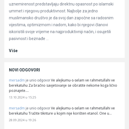
uznemirenost predstavljaju direktnu opasnost po islamski
ummet i njegovu produktivnost. Najbolje za jedno
muslimansko društvo je da svoj dan započne sa radosnim
vijestima, optimizmom i nadom, kako bi njegovi članovi
iskoristili svoje vrijeme na najproduktivniji način, i osujetili
pasivnost i beznađe ...
Više
NOVI ODGOVORI
mersadm
Ve alejkumu-s-selam ve rahmetullahi ve
je unio odgovor
berekatuhu Za bračno savjetovanje se obratite nekome koga lično
poznajete.…
13.10.2024 u 15:25
mersadm
Ve alejkumu-s-selam ve rahmetullahi ve
je unio odgovor
berekatuhu Tražite tiknture u kojim nije korišten etanol. One u…
28.09.2024 u 19:26