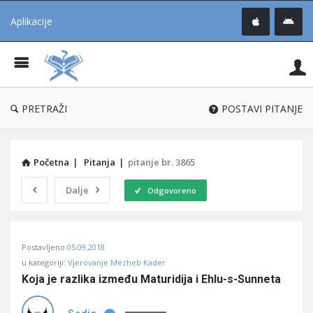
Aplikacije
Pit
Uč
®
PRETRAŽI
POSTAVI PITANJE
Početna
|
Pitanja
|
pitanje br. 3865
Dalje
Odgovoreno
Pitaj
Postavljeno
05.09.2018
Učene
u kategoriji:
Vjerovanje Mezheb Kader
®
Koja je razlika između Maturidija i Ehlu-s-Sunneta
Latest