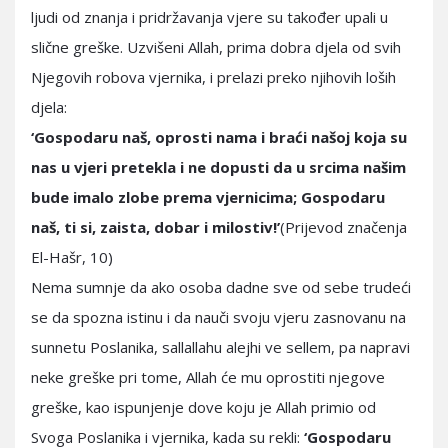
ljudi od znanja i pridržavanja vjere su također upali u
slične greške. Uzvišeni Allah, prima dobra djela od svih
Njegovih robova vjernika, i prelazi preko njihovih loših
djela:
‘Gospodaru naš, oprosti nama i braći našoj koja su
nas u vjeri pretekla i ne dopusti da u srcima našim
bude imalo zlobe prema vjernicima; Gospodaru
naš, ti si, zaista, dobar i milostiv!’
(Prijevod značenja
El-Hašr, 10)
Nema sumnje da ako osoba dadne sve od sebe trudeći
se da spozna istinu i da nauči svoju vjeru zasnovanu na
sunnetu Poslanika, sallallahu alejhi ve sellem, pa napravi
neke greške pri tome, Allah će mu oprostiti njegove
greške, kao ispunjenje dove koju je Allah primio od
Svoga Poslanika i vjernika, kada su rekli:
‘Gospodaru