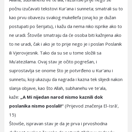
počnu izučavati tekstovi Kur'ana i sunneta; smatrali su to
kao prvu obavezu svakog mukellefa (onaj ko je dužan
postupati po šerijatu), i kažu da nema niko isprike ako to
ne uradi. Štoviše smatraju da će osoba biti kažnjena ako
to ne uradi, čak i ako je to prije nego je i poslan Poslanik
ili Vjerovjesnik. Tako da su se u tome složili sa
Mu'atezilama. Ovaj stav je očito pogrešan, i
suprostavlja se onome što je potvrđeno u Kur'anu i
sunnetu, koji ukazuju da nagrada i kazna tek slijedi nakon
slanja objave, kao što Allah, subhanehu ve te'ala,
kaže:
„A Mi nijedan narod nismo kaznili dok
poslanika nismo poslali!“
(Prijevod značenja El-Isrā’,
15)
Štoviše, ispravan stav je da je prva i prvoshodna