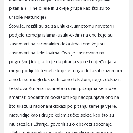
pitanja. (Tj. ne dijele ih u dvije grupe kao što su to
uradile Maturidije)
Štoviše, razišli su se sa Ehlu-s-Sunnetomu novotariji
podjele temelja islama (usulu-d-din) na one koje su
zasnovani na racionalnim dokazima i one koji su
zasnovani na tekstovima. Ovo je zasnovano na
pogrešnoj ideji, a to je da pitanja vjere i ubjeđenja se
mogu podijeliti temelje koji se mogu dokazati razumom
a ne bi se mogli dokazati samo tekstom; nego, dokaz iz
tekstova Kur'ana i sunneta u ovim pitanjima se može
smatrati dodantnim dokazom koji nadopunjava ono na
što ukazuju racionalni dokazi po pitanju temelja vjere.
Maturidije kao i druge kelamističke sekte kao što su
Mu'atezile i Eš'arije, govorili su o obavezi spoznaje
Allaha, subhanehu ve te'ala, razumski prije nego se