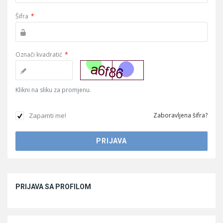
Šifra
*
Označi kvadratić
*
Klikni na sliku za promjenu.
Zapamti me!
Zaboravljena šifra?
Sidebar
PRIJAVA SA PROFILOM