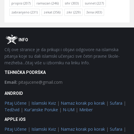
propisi
(207)
ramazan
(246)
sihr
(303)
sunnet
(227)
zabranjeno
(231)
zekat
(356)
zikr
(229)
žena
(433)
Footer
O
INFO
Cilj ove stranice je da prikupi i objavi odgovore na islamska
pitanja koje su dali islamski učenjaci sve četiri pravne škole-
mezheba...čitaj više u izborniku na linku Info.
TEHNIČKA PODRŠKA
Email:
pitajucene@gmail.com
ANDROID
Pitaj Učene
|
Islamski Kviz
|
Namaz korak po korak
|
Sufara
|
Tedžvid
|
Kur'anske Poruke
|
N-UM
|
Minber
APPLE iOS
Pitaj Učene
|
Islamski Kviz
|
Namaz korak po korak
|
Sufara
|