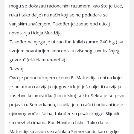
mogu se dokazati racionalnim razumom, kao što je Lice,
ruka i tako dalje) na način koji se ne podudara sa
vanjskim značenjem. Također je zapao pod uticaj
novotarija i ideja Murdžija.
Također na njega je uticao Ibn Kullab (umro 240 h.g.) sa
svojom novotarijom koncepta uzvišenog „unutrašnjeg
govora“ (el-kelamu-n-nefsi).
Razvoj:
Ovo je period u kojem učenici El-Maturidija i oni na koje
je on uticao razvijaju njegove ideje još dalje, ii razvijaju
zasebnu kelamističku (filozofsku) sektu. Sekta je se prvo
pojavila u Semerkandu, i radila je da raširi i odbrani ideje
njihovog vođe i šejha, također su pisali i knjige. Slijedili
su mezheb imama Ebu Hanife u fikhu. Tako da je
Maturidijska akida se raširila u Semerkandu kao nigdje