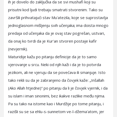
ih je dovelo do zaključka da se svi mushafi koji su
prisutni kod ljudi trebaju smatrati stvorenim. Tako su
završili prihvatajući stav Mu'atezila, koje se suprostavlja
jednoglasnom mišljenju svih učenjaka; ima doista mnogo
predaja od učenjaka da je ovaj stav pogrešan, ustvari,
da onaj ko tvrdi da je Kur'an stvoren postaje kafir
(nevjernik).
Maturidije kažu po pitanju definicije da je to samo
vjerovanje u srcu. Neki od njih kaži i da je to potvrda
jezikom, ali ne vjeruju da se povećava ili smanjuje. Isto
tako rekli su da je zabranjeno da čovjek kaže: „Inšallah
(Ako Allah htjedne)“ po pitanju da li je čovjek vjernik, i da
su islam i iman sinonimi, bez ikakve razlike među njima.
Pa su tako na istome kao i Murdžije po tome pitanju, i
razišli su se sa ehlu-s-sunnetom ve-l-džema'atom, jer