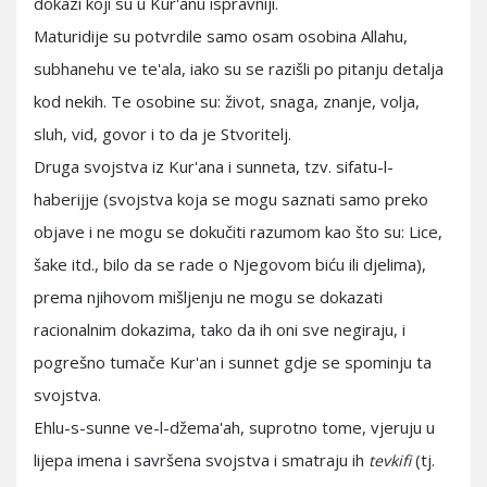
dokazi koji su u Kur'anu ispravniji.
Maturidije su potvrdile samo osam osobina Allahu,
subhanehu ve te'ala, iako su se razišli po pitanju detalja
kod nekih. Te osobine su: život, snaga, znanje, volja,
sluh, vid, govor i to da je Stvoritelj.
Druga svojstva iz Kur'ana i sunneta, tzv. sifatu-l-
haberijje (svojstva koja se mogu saznati samo preko
objave i ne mogu se dokučiti razumom kao što su: Lice,
šake itd., bilo da se rade o Njegovom biću ili djelima),
prema njihovom mišljenju ne mogu se dokazati
racionalnim dokazima, tako da ih oni sve negiraju, i
pogrešno tumače Kur'an i sunnet gdje se spominju ta
svojstva.
Ehlu-s-sunne ve-l-džema'ah, suprotno tome, vjeruju u
lijepa imena i savršena svojstva i smatraju ih
(tj.
tevkifi