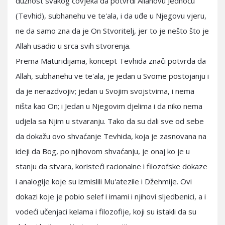
dužnost svakog čovjeka da potvrdi Allahovu Jednoću
(Tevhid), subhanehu ve te'ala, i da uđe u Njegovu vjeru,
ne da samo zna da je On Stvoritelj, jer to je nešto što je
Allah usadio u srca svih stvorenja.
Prema Maturidijama, koncept Tevhida znači potvrda da
Allah, subhanehu ve te'ala, je jedan u Svome postojanju i
da je nerazdvojiv; jedan u Svojim svojstvima, i nema
ništa kao On; i Jedan u Njegovim djelima i da niko nema
udjela sa Njim u stvaranju. Tako da su dali sve od sebe
da dokažu ovo shvaćanje Tevhida, koja je zasnovana na
ideji da Bog, po njihovom shvaćanju, je onaj ko je u
stanju da stvara, koristeći racionalne i filozofske dokaze
i analogije koje su izmislili Mu'atezile i Džehmije. Ovi
dokazi koje je pobio selef i imami i njihovi sljedbenici, a i
vodeći učenjaci kelama i filozofije, koji su istakli da su