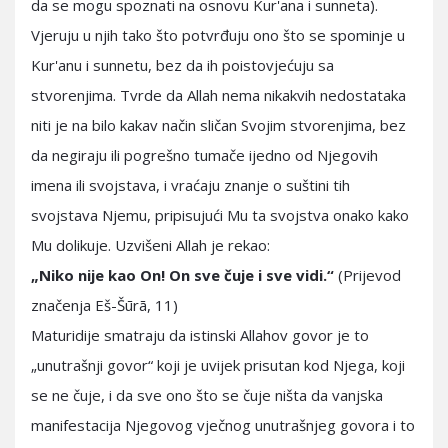
da se mogu spoznati na osnovu Kur'ana i sunneta).
Vjeruju u njih tako što potvrđuju ono što se spominje u
Kur'anu i sunnetu, bez da ih poistovjećuju sa
stvorenjima. Tvrde da Allah nema nikakvih nedostataka
niti je na bilo kakav način sličan Svojim stvorenjima, bez
da negiraju ili pogrešno tumače ijedno od Njegovih
imena ili svojstava, i vraćaju znanje o suštini tih
svojstava Njemu, pripisujući Mu ta svojstva onako kako
Mu dolikuje. Uzvišeni Allah je rekao:
„Niko nije kao On! On sve čuje i sve vidi.“
(Prijevod
značenja Eš-Šūrā, 11)
Maturidije smatraju da istinski Allahov govor je to
„unutrašnji govor“ koji je uvijek prisutan kod Njega, koji
se ne čuje, i da sve ono što se čuje ništa da vanjska
manifestacija Njegovog vječnog unutrašnjeg govora i to