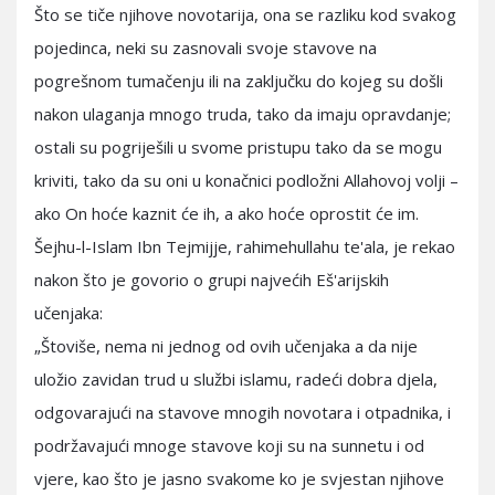
Što se tiče njihove novotarija, ona se razliku kod svakog
pojedinca, neki su zasnovali svoje stavove na
pogrešnom tumačenju ili na zaključku do kojeg su došli
nakon ulaganja mnogo truda, tako da imaju opravdanje;
ostali su pogriješili u svome pristupu tako da se mogu
kriviti, tako da su oni u konačnici podložni Allahovoj volji –
ako On hoće kaznit će ih, a ako hoće oprostit će im.
Šejhu-l-Islam Ibn Tejmijje, rahimehullahu te'ala, je rekao
nakon što je govorio o grupi najvećih Eš'arijskih
učenjaka:
„Štoviše, nema ni jednog od ovih učenjaka a da nije
uložio zavidan trud u službi islamu, radeći dobra djela,
odgovarajući na stavove mnogih novotara i otpadnika, i
podržavajući mnoge stavove koji su na sunnetu i od
vjere, kao što je jasno svakome ko je svjestan njihove