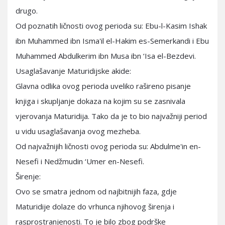
drugo.
Od poznatih ličnosti ovog perioda su: Ebu-l-Kasim Ishak
ibn Muhammed ibn Isma'il el-Hakim es-Semerkandi i Ebu
Muhammed Abdulkerim ibn Musa ibn ‘Isa el-Bezdevi.
Usaglašavanje Maturidijske akide:
Glavna odlika ovog perioda uveliko rašireno pisanje
knjiga i skupljanje dokaza na kojim su se zasnivala
vjerovanja Maturidija. Tako da je to bio najvažniji period
u vidu usaglašavanja ovog mezheba.
Od najvažnijih ličnosti ovog perioda su: Abdulme'in en-
Nesefi i Nedžmudin ‘Umer en-Nesefi.
Širenje:
Ovo se smatra jednom od najbitnijih faza, gdje
Maturidije dolaze do vrhunca njihovog širenja i
rasprostranjenosti. To je bilo zbog podrške