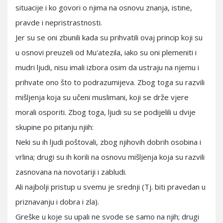
situacije i ko govori o njima na osnovu znanja, istine,
pravde i nepristrastnosti.
Jer su se oni zbunili kada su prihvatili ovaj princip koji su
u osnovi preuzeli od Mu'atezila, iako su oni plemeniti i
mudri ljudi, nisu imali izbora osim da ustraju na njemu i
prihvate ono što to podrazumijeva. Zbog toga su razvili
mišljenja koja su učeni muslimani, koji se drže vjere
morali osporiti. Zbog toga, ljudi su se podijelili u dvije
skupine po pitanju njiih:
Neki su ih ljudi poštovali, zbog njihovih dobrih osobina i
vrlina; drugi su ih korili na osnovu mišljenja koja su razvili
zasnovana na novotariji i zabludi.
Ali najbolji pristup u svemu je srednji (Tj. biti pravedan u
priznavanju i dobra i zla).
Greške u koje su upali ne svode se samo na njih; drugi