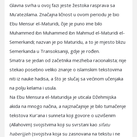
Glavna svrha u ovoj fazi jeste žestoka rasprava sa
Mu'atezilama. Značajna ličnost u ovom periodu je bio
Ebu Mensur el-Maturidi, čije je puno ime bilo
Muhammed ibn Muhammed ibn Mahmud el-Maturidi el-
Semerkandi; nazvan je po Maturidu, a to je mjesto blizu
Semerkanda u Transoksaniji, gdje je rođen.
Smatra se jedan od začetnika mezheba racionalista; nije
stekao posebno veliko znanje o islamskim tekstovima
niti iz nauke hadisa, a što je slučaj sa većinom učenjaka
na polju kelama i usula.
Na Ebu Mensura el-Maturidija je uticala Džehmijska
akida na mnogo načina, a najznačajnije je bilo tumačenje
tekstova Kur'ana i sunneta koji govore o uzvišenim
(Allahovim) svojstvima koji su svrstani kao
sifatu
(svojstva koja su zasnovana na tekstu i ne
haberijjeh