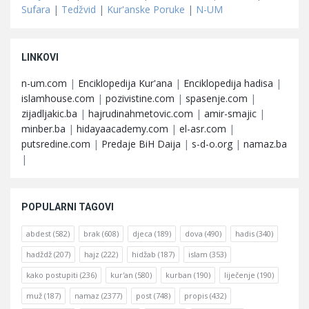
Sufara
|
Tedžvid
|
Kur'anske Poruke
|
N-UM
LINKOVI
n-um.com
|
Enciklopedija Kur'ana
|
Enciklopedija hadisa
|
islamhouse.com
|
pozivistine.com
|
spasenje.com
|
zijadljakic.ba
|
hajrudinahmetovic.com
|
amir-smajic
|
minber.ba
|
hidayaacademy.com
|
el-asr.com
|
putsredine.com
|
Predaje BiH Daija
|
s-d-o.org
|
namaz.ba
|
POPULARNI TAGOVI
abdest
(582)
brak
(608)
djeca
(189)
dova
(490)
hadis
(340)
hadždž
(207)
hajz
(222)
hidžab
(187)
islam
(353)
kako postupiti
(236)
kur'an
(580)
kurban
(190)
liječenje
(190)
muž
(187)
namaz
(2377)
post
(748)
propis
(432)