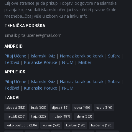
Cilj ove stranice je da prikupi i objavi odgovore na islamska
pitanja koje su dali islamski učenjaci sve četiri pravne škole-
mezheba...čitaj više u izborniku na linku Info.
TEHNIČKA PODRŠKA
Email:
pitajucene@gmail.com
ANDROID
Pitaj Učene
|
Islamski Kviz
|
Namaz korak po korak
|
Sufara
|
Tedžvid
|
Kur'anske Poruke
|
N-UM
|
Minber
APPLE iOS
Pitaj Učene
|
Islamski Kviz
|
Namaz korak po korak
|
Sufara
|
Tedžvid
|
Kur'anske Poruke
|
N-UM
TAGOVI
abdest
(582)
brak
(608)
djeca
(189)
dova
(490)
hadis
(340)
hadždž
(207)
hajz
(222)
hidžab
(187)
islam
(353)
kako postupiti
(236)
kur'an
(580)
kurban
(190)
liječenje
(190)