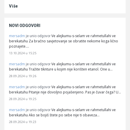
Više
NOVI ODGOVORI
mersadm
Ve alejkumu-s-selam ve rahmetullahi ve
je unio odgovor
berekatuhu Za bračno savjetovanje se obratite nekome koga lično
poznajete.…
13.10.2024 u 15:25
mersadm
Ve alejkumu-s-selam ve rahmetullahi ve
je unio odgovor
berekatuhu Tražite tiknture u kojim nije korišten etanol. One u…
28.09.2024 u 19:26
mersadm
Ve alejkumu-s-selam ve rahmetullahi ve
je unio odgovor
berekatuhu Pitanje nije dovoljno pojašenjeno. Pas je čuvar čega? U…
28.09.2024 u 19:25
mersadm
Ve alejkumu-s-selam ve rahmetullahi ve
je unio odgovor
berekatuhu Ako se bojiš štete po sebe nije ti obaveza…
28.09.2024 u 19:23