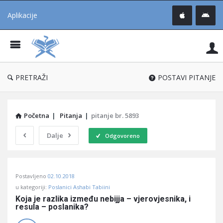
Aplikacije
Pit
Uč
®
PRETRAŽI
POSTAVI PITANJE
Početna
|
Pitanja
|
pitanje br. 5893
Dalje
Odgovoreno
Pitaj
Postavljeno
02.10.2018
Učene
u kategoriji:
Poslanici Ashabi Tabiini
®
Koja je razlika između nebijja – vjerovjesnika, i 
resula – poslanika?
Latest