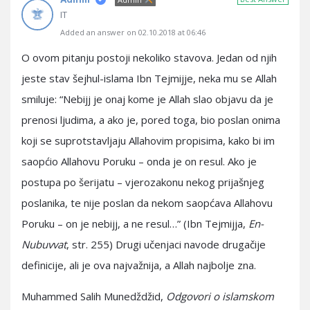
IT
Added an answer on 02.10.2018 at 06:46
O ovom pitanju postoji nekoliko stavova. Jedan od njih
jeste stav šejhul-islama Ibn Tejmijje, neka mu se Allah
smiluje: “Nebijj je onaj kome je Allah slao objavu da je
prenosi ljudima, a ako je, pored toga, bio poslan onima
koji se suprotstavljaju Allahovim propisima, kako bi im
saopćio Allahovu Poruku – onda je on resul. Ako je
postupa po šerijatu – vjerozakonu nekog prijašnjeg
poslanika, te nije poslan da nekom saopćava Allahovu
Poruku – on je nebijj, a ne resul…” (Ibn Tejmijja,
En-
Nubuvvat
, str. 255) Drugi učenjaci navode drugačije
definicije, ali je ova najvažnija, a Allah najbolje zna.
Muhammed Salih Munedždžid,
Odgovori o islamskom