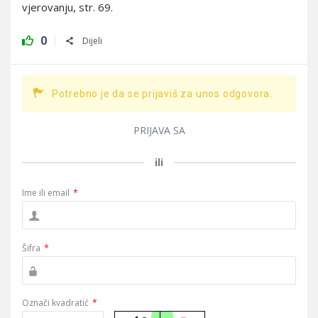
vjerovanju, str. 69.
0
Dijeli
Potrebno je da se prijaviš za unos odgovora.
PRIJAVA SA
ili
Ime ili email
*
Šifra
*
Označi kvadratić
*