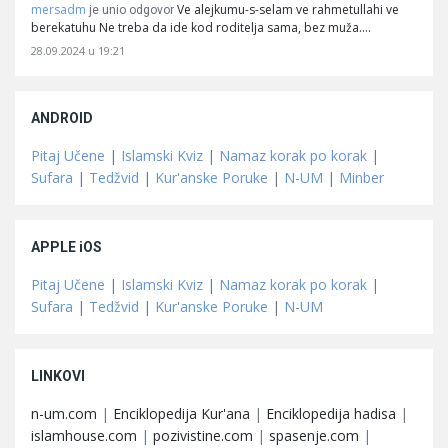
mersadm
Ve alejkumu-s-selam ve rahmetullahi ve
je unio odgovor
berekatuhu Ne treba da ide kod roditelja sama, bez muža.…
28.09.2024 u 19:21
ANDROID
Pitaj Učene
|
Islamski Kviz
|
Namaz korak po korak
|
Sufara
|
Tedžvid
|
Kur'anske Poruke
|
N-UM
|
Minber
APPLE iOS
Pitaj Učene
|
Islamski Kviz
|
Namaz korak po korak
|
Sufara
|
Tedžvid
|
Kur'anske Poruke
|
N-UM
LINKOVI
n-um.com
|
Enciklopedija Kur'ana
|
Enciklopedija hadisa
|
islamhouse.com
|
pozivistine.com
|
spasenje.com
|