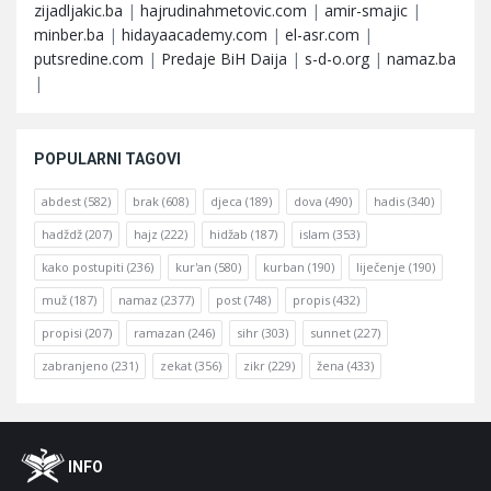
zijadljakic.ba
|
hajrudinahmetovic.com
|
amir-smajic
|
minber.ba
|
hidayaacademy.com
|
el-asr.com
|
putsredine.com
|
Predaje BiH Daija
|
s-d-o.org
|
namaz.ba
|
POPULARNI TAGOVI
abdest
(582)
brak
(608)
djeca
(189)
dova
(490)
hadis
(340)
hadždž
(207)
hajz
(222)
hidžab
(187)
islam
(353)
kako postupiti
(236)
kur'an
(580)
kurban
(190)
liječenje
(190)
muž
(187)
namaz
(2377)
post
(748)
propis
(432)
propisi
(207)
ramazan
(246)
sihr
(303)
sunnet
(227)
zabranjeno
(231)
zekat
(356)
zikr
(229)
žena
(433)
Footer
O
INFO