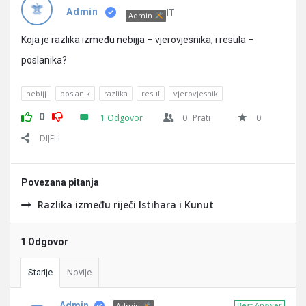
Pitanja
IT
Admin
Admin
Koja je razlika između nebijja – vjerovjesnika, i resula –
poslanika?
nebijj
poslanik
razlika
resul
vjerovjesnik
0
1 Odgovor
0
Prati
0
DIJELI
Povezana pitanja
Razlika između riječi Istihara i Kunut
1 Odgovor
Starije
Novije
Admin
Best Answer
Admin