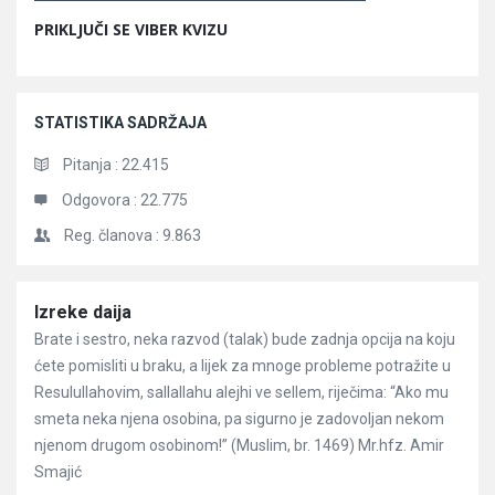
PRIKLJUČI SE VIBER KVIZU
STATISTIKA SADRŽAJA
Pitanja :
22.415
Odgovora :
22.775
Reg. članova :
9.863
Članci
Izreke daija
Brate i sestro, neka razvod (talak) bude zadnja opcija na koju
ćete pomisliti u braku, a lijek za mnoge probleme potražite u
Resulullahovim, sallallahu alejhi ve sellem, riječima: “Ako mu
smeta neka njena osobina, pa sigurno je zadovoljan nekom
njenom drugom osobinom!” (Muslim, br. 1469) Mr.hfz. Amir
Smajić