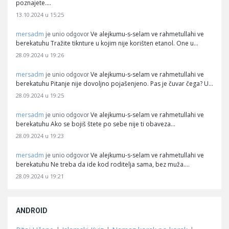
poznajete.…
13.10.2024 u 15:25
mersadm
Ve alejkumu-s-selam ve rahmetullahi ve
je unio odgovor
berekatuhu Tražite tiknture u kojim nije korišten etanol. One u…
28.09.2024 u 19:26
mersadm
Ve alejkumu-s-selam ve rahmetullahi ve
je unio odgovor
berekatuhu Pitanje nije dovoljno pojašenjeno. Pas je čuvar čega? U…
28.09.2024 u 19:25
mersadm
Ve alejkumu-s-selam ve rahmetullahi ve
je unio odgovor
berekatuhu Ako se bojiš štete po sebe nije ti obaveza…
28.09.2024 u 19:23
mersadm
Ve alejkumu-s-selam ve rahmetullahi ve
je unio odgovor
berekatuhu Ne treba da ide kod roditelja sama, bez muža.…
28.09.2024 u 19:21
ANDROID