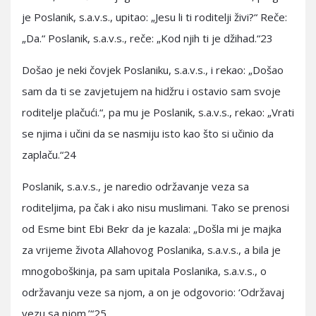
je Poslanik, s.a.v.s., upitao: „Jesu li ti roditelji živi?“ Reče:
„Da.“ Poslanik, s.a.v.s., reče: „Kod njih ti je džihad.“23
Došao je neki čovjek Poslaniku, s.a.v.s., i rekao: „Došao
sam da ti se zavjetujem na hidžru i ostavio sam svoje
roditelje plačući.“, pa mu je Poslanik, s.a.v.s., rekao: „Vrati
se njima i učini da se nasmiju isto kao što si učinio da
zaplaču.“24
Poslanik, s.a.v.s., je naredio održavanje veza sa
roditeljima, pa čak i ako nisu muslimani. Tako se prenosi
od Esme bint Ebi Bekr da je kazala: „Došla mi je majka
za vrijeme života Allahovog Poslanika, s.a.v.s., a bila je
mnogoboškinja, pa sam upitala Poslanika, s.a.v.s., o
održavanju veze sa njom, a on je odgovorio: ‘Održavaj
vezu sa njom.’“25