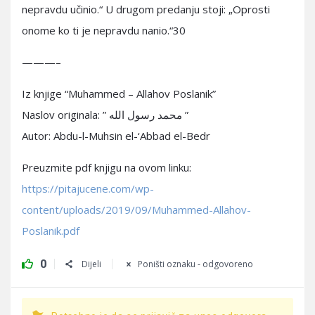
nepravdu učinio.“ U drugom predanju stoji: „Oprosti
onome ko ti je nepravdu nanio.“30
———–
Iz knjige “Muhammed – Allahov Poslanik”
Naslov originala: ” محمد رسول الله ”
Autor: Abdu-l-Muhsin el-‘Abbad el-Bedr
Preuzmite pdf knjigu na ovom linku:
https://pitajucene.com/wp-
content/uploads/2019/09/Muhammed-Allahov-
Poslanik.pdf
0
Dijeli
Poništi oznaku - odgovoreno