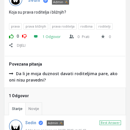
Pitanja
Sedin
Admin
Koja su prava roditelja i bližnjih?
prava
prava bližnjih
prava roditelja
rodbina
roditelji
0
1 Odgovor
0
Prati
0
DIJELI
Povezana pitanja
Da li je moja duznost davati roditeljima pare, ako
oni nisu pravedni?
1 Odgovor
Starije
Novije
Sedin
Best Answer
Admin