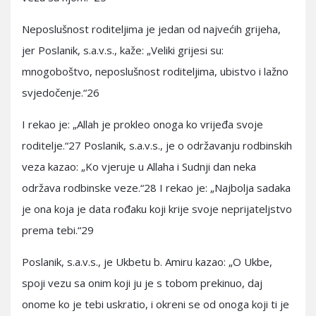
Neposlušnost roditeljima je jedan od najvećih grijeha,
jer Poslanik, s.a.v.s., kaže: „Veliki grijesi su:
mnogoboštvo, neposlušnost roditeljima, ubistvo i lažno
svjedočenje.“26
I rekao je: „Allah je prokleo onoga ko vrijeđa svoje
roditelje.“27 Poslanik, s.a.v.s., je o održavanju rodbinskih
veza kazao: „Ko vjeruje u Allaha i Sudnji dan neka
održava rodbinske veze.“28 I rekao je: „Najbolja sadaka
je ona koja je data rođaku koji krije svoje neprijateljstvo
prema tebi.“29
Poslanik, s.a.v.s., je Ukbetu b. Amiru kazao: „O Ukbe,
spoji vezu sa onim koji ju je s tobom prekinuo, daj
onome ko je tebi uskratio, i okreni se od onoga koji ti je