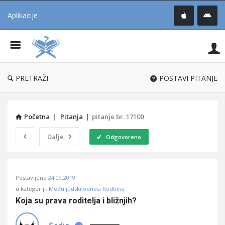
Aplikacije
Pit
Uč
®
PRETRAŽI
POSTAVI PITANJE
Početna
|
Pitanja
|
pitanje br. 17100
Dalje
Odgovoreno
Pitaj
Postavljeno
24.09.2019
Učene
u kategoriji:
Međuljudski odnosi Rodbina
®
Koja su prava roditelja i bližnjih?
Latest