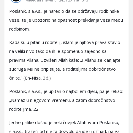
Added an answer on 24.09.2019 at 15:43
Poslanik, s.a.v.s., je naredio da se održavaju rodbinske
veze, te je upozorio na opasnost prekidanja veza među
rodbinom.
Kada su u pitanju roditelji, islam je njihova prava stavio
na veliki nivo tako da ih je spomenuo zajedno sa
pravima Allaha. Uzvišeni Allah kaže: „I Allahu se klanjajte i
sudruga Mu ne pripisujte, a roditeljima dobročinstvo
činite.“ (En-Nisa, 36.)
Poslanik, s.a.v.s., je upitan o najboljem djelu, pa je rekao:
„Namaz u njegovom vremenu, a zatim dobročinstvo
roditeljima.“22
Jedne prilike došao je neki čovjek Allahovom Poslaniku,
s.a.v.s., tražeći od njega dozvolu da ide u džihad, pa ga