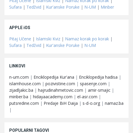
Pitaj Učene
|
Islamski Kviz
|
Namaz korak po korak
|
Sufara
|
Tedžvid
|
Kur'anske Poruke
|
N-UM
|
Minber
APPLE iOS
Pitaj Učene
|
Islamski Kviz
|
Namaz korak po korak
|
Sufara
|
Tedžvid
|
Kur'anske Poruke
|
N-UM
LINKOVI
n-um.com
|
Enciklopedija Kur'ana
|
Enciklopedija hadisa
|
islamhouse.com
|
pozivistine.com
|
spasenje.com
|
zijadljakic.ba
|
hajrudinahmetovic.com
|
amir-smajic
|
minber.ba
|
hidayaacademy.com
|
el-asr.com
|
putsredine.com
|
Predaje BiH Daija
|
s-d-o.org
|
namaz.ba
|
POPULARNI TAGOVI