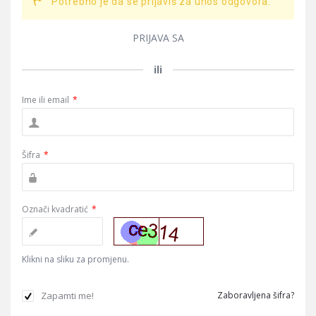
Potrebno je da se prijaviš za unos odgovora.
PRIJAVA SA
ili
Ime ili email
*
Šifra
*
Označi kvadratić
*
Klikni na sliku za promjenu.
Zapamti me!
Zaboravljena šifra?