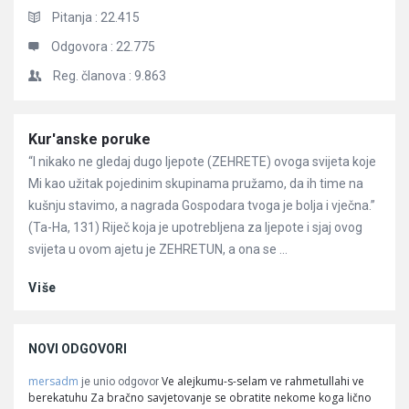
Pitanja :
22.415
Odgovora :
22.775
Reg. članova :
9.863
Članci
Kur'anske poruke
“I nikako ne gledaj dugo ljepote (ZEHRETE) ovoga svijeta koje
Mi kao užitak pojedinim skupinama pružamo, da ih time na
kušnju stavimo, a nagrada Gospodara tvoga je bolja i vječna.”
(Ta-Ha, 131) Riječ koja je upotrebljena za ljepote i sjaj ovog
svijeta u ovom ajetu je ZEHRETUN, a ona se ...
Više
NOVI ODGOVORI
mersadm
Ve alejkumu-s-selam ve rahmetullahi ve
je unio odgovor
berekatuhu Za bračno savjetovanje se obratite nekome koga lično