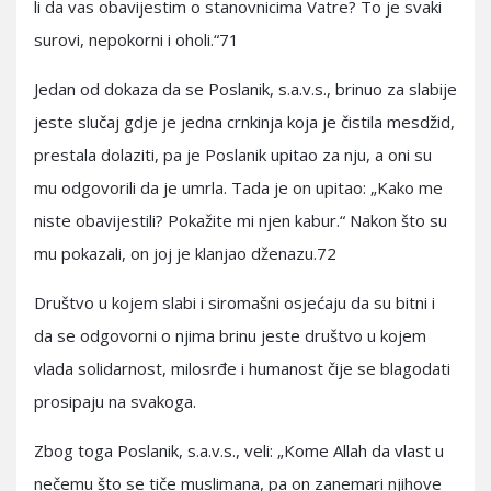
li da vas obavijestim o stanovnicima Vatre? To je svaki
surovi, nepokorni i oholi.“71
Jedan od dokaza da se Poslanik, s.a.v.s., brinuo za slabije
jeste slučaj gdje je jedna crnkinja koja je čistila mesdžid,
prestala dolaziti, pa je Poslanik upitao za nju, a oni su
mu odgovorili da je umrla. Tada je on upitao: „Kako me
niste obavijestili? Pokažite mi njen kabur.“ Nakon što su
mu pokazali, on joj je klanjao dženazu.72
Društvo u kojem slabi i siromašni osjećaju da su bitni i
da se odgovorni o njima brinu jeste društvo u kojem
vlada solidarnost, milosrđe i humanost čije se blagodati
prosipaju na svakoga.
Zbog toga Poslanik, s.a.v.s., veli: „Kome Allah da vlast u
nečemu što se tiče muslimana, pa on zanemari njihove