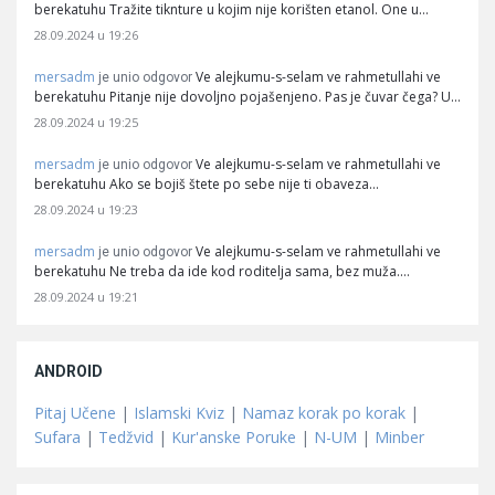
berekatuhu Tražite tiknture u kojim nije korišten etanol. One u…
28.09.2024 u 19:26
mersadm
Ve alejkumu-s-selam ve rahmetullahi ve
je unio odgovor
berekatuhu Pitanje nije dovoljno pojašenjeno. Pas je čuvar čega? U…
28.09.2024 u 19:25
mersadm
Ve alejkumu-s-selam ve rahmetullahi ve
je unio odgovor
berekatuhu Ako se bojiš štete po sebe nije ti obaveza…
28.09.2024 u 19:23
mersadm
Ve alejkumu-s-selam ve rahmetullahi ve
je unio odgovor
berekatuhu Ne treba da ide kod roditelja sama, bez muža.…
28.09.2024 u 19:21
ANDROID
Pitaj Učene
|
Islamski Kviz
|
Namaz korak po korak
|
Sufara
|
Tedžvid
|
Kur'anske Poruke
|
N-UM
|
Minber