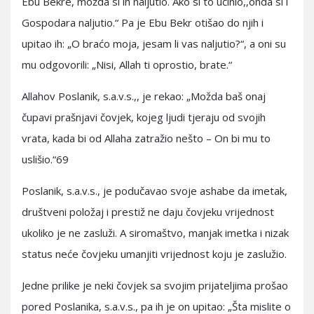
Ebu Bekre, možda si ih naljutio. Ako si to učinio,‚onda si i
Gospodara naljutio.“ Pa je Ebu Bekr otišao do njih i
upitao ih: „O braćo moja, jesam li vas naljutio?“, a oni su
mu odgovorili: „Nisi, Allah ti oprostio, brate.“
Allahov Poslanik, s.a.v.s.,, je rekao: „Možda baš onaj
čupavi prašnjavi čovjek, kojeg ljudi tjeraju od svojih
vrata, kada bi od Allaha zatražio nešto – On bi mu to
uslišio.“69
Poslanik, s.a.v.s., je podučavao svoje ashabe da imetak,
društveni položaj i prestiž ne daju čovjeku vrijednost
ukoliko je ne zasluži. A siromaštvo, manjak imetka i nizak
status neće čovjeku umanjiti vrijednost koju je zaslužio.
Jedne prilike je neki čovjek sa svojim prijateljima prošao
pored Poslanika, s.a.v.s., pa ih je on upitao: „Šta mislite o