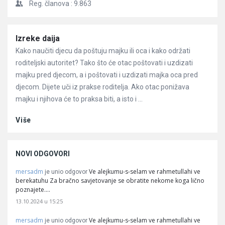
Reg. članova :
9.863
Članci
Izreke daija
Kako naučiti djecu da poštuju majku ili oca i kako održati
roditeljski autoritet? Tako što će otac poštovati i uzdizati
majku pred djecom, a i poštovati i uzdizati majka oca pred
djecom. Dijete uči iz prakse roditelja. Ako otac ponižava
majku i njihova će to praksa biti, a isto i ...
Više
NOVI ODGOVORI
mersadm
Ve alejkumu-s-selam ve rahmetullahi ve
je unio odgovor
berekatuhu Za bračno savjetovanje se obratite nekome koga lično
poznajete.…
13.10.2024 u 15:25
mersadm
Ve alejkumu-s-selam ve rahmetullahi ve
je unio odgovor