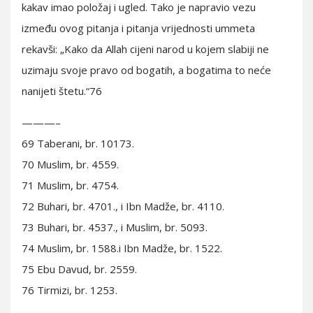
kakav imao položaj i ugled. Tako je napravio vezu
između ovog pitanja i pitanja vrijednosti ummeta
rekavši: „Kako da Allah cijeni narod u kojem slabiji ne
uzimaju svoje pravo od bogatih, a bogatima to neće
nanijeti štetu.“76
———–
69 Taberani, br. 10173.
70 Muslim, br. 4559.
71 Muslim, br. 4754.
72 Buhari, br. 4701., i Ibn Madže, br. 4110.
73 Buhari, br. 4537., i Muslim, br. 5093.
74 Muslim, br. 1588.i Ibn Madže, br. 1522.
75 Ebu Davud, br. 2559.
76 Tirmizi, br. 1253.