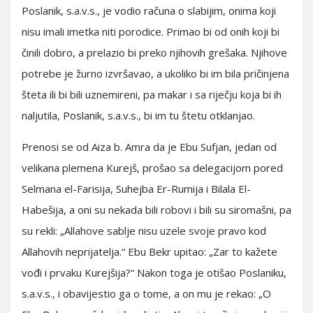
Poslanik, s.a.v.s., je vodio računa o slabijim, onima koji
nisu imali imetka niti porodice. Primao bi od onih koji bi
činili dobro, a prelazio bi preko njihovih grešaka. Njihove
potrebe je žurno izvršavao, a ukoliko bi im bila pričinjena
šteta ili bi bili uznemireni, pa makar i sa riječju koja bi ih
naljutila, Poslanik, s.a.v.s., bi im tu štetu otklanjao.
Prenosi se od Aiza b. Amra da je Ebu Sufjan, jedan od
velikana plemena Kurejš, prošao sa delegacijom pored
Selmana el-Farisija, Suhejba Er-Rumija i Bilala El-
Habešija, a oni su nekada bili robovi i bili su siromašni, pa
su rekli: „Allahove sablje nisu uzele svoje pravo kod
Allahovih neprijatelja.“ Ebu Bekr upitao: „Zar to kažete
vođi i prvaku Kurejšija?“ Nakon toga je otišao Poslaniku,
s.a.v.s., i obavijestio ga o tome, a on mu je rekao: „O