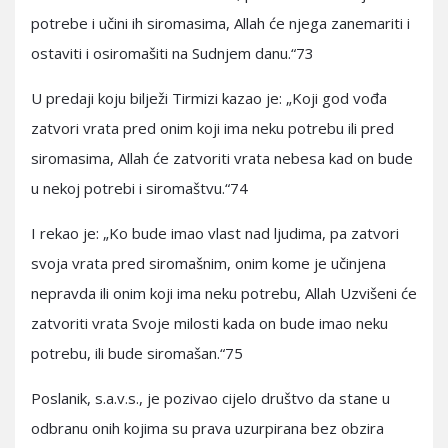
potrebe i učini ih siromasima, Allah će njega zanemariti i
ostaviti i osiromašiti na Sudnjem danu.“73
U predaji koju bilježi Tirmizi kazao je: „Koji god vođa
zatvori vrata pred onim koji ima neku potrebu ili pred
siromasima, Allah će zatvoriti vrata nebesa kad on bude
u nekoj potrebi i siromaštvu.“74
I rekao je: „Ko bude imao vlast nad ljudima, pa zatvori
svoja vrata pred siromašnim, onim kome je učinjena
nepravda ili onim koji ima neku potrebu, Allah Uzvišeni će
zatvoriti vrata Svoje milosti kada on bude imao neku
potrebu, ili bude siromašan.“75
Poslanik, s.a.v.s., je pozivao cijelo društvo da stane u
odbranu onih kojima su prava uzurpirana bez obzira