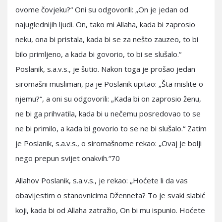
ovome čovjeku?“ Oni su odgovorili: „On je jedan od
najuglednijih ljudi. On, tako mi Allaha, kada bi zaprosio
neku, ona bi pristala, kada bi se za nešto zauzeo, to bi
bilo primljeno, a kada bi govorio, to bi se slušalo.“
Poslanik, s.a.v.s., je šutio. Nakon toga je prošao jedan
siromašni musliman, pa je Poslanik upitao: „Šta mislite o
njemu?“, a oni su odgovorili: „Kada bi on zaprosio ženu,
ne bi ga prihvatila, kada bi u nečemu posredovao to se
ne bi primilo, a kada bi govorio to se ne bi slušalo.“ Zatim
je Poslanik, s.a.v.s., o siromašnome rekao: „Ovaj je bolji
nego prepun svijet onakvih.“70
Allahov Poslanik, s.a.v.s., je rekao: „Hoćete li da vas
obavijestim o stanovnicima Dženneta? To je svaki slabić
koji, kada bi od Allaha zatražio, On bi mu ispunio. Hoćete