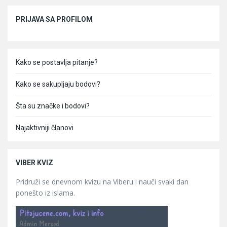
Sidebar
PRIJAVA SA PROFILOM
Kako se postavlja pitanje?
Kako se sakupljaju bodovi?
Šta su značke i bodovi?
Najaktivniji članovi
VIBER KVIZ
Pridruži se dnevnom kvizu na Viberu i nauči svaki dan
ponešto iz islama.