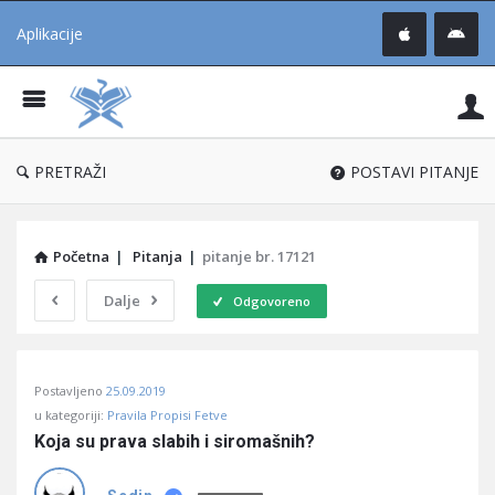
Aplikacije
Pit
Uč
®
PRETRAŽI
POSTAVI PITANJE
Početna
|
Pitanja
|
pitanje br. 17121
Dalje
Odgovoreno
Pitaj
Postavljeno
25.09.2019
Učene
u kategoriji:
Pravila Propisi Fetve
®
Koja su prava slabih i siromašnih?
Latest