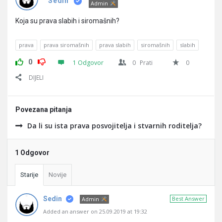
Pitanja
Sedin
Admin
Koja su prava slabih i siromašnih?
prava
prava siromašnih
prava slabih
siromašnih
slabih
0
1 Odgovor
0
Prati
0
DIJELI
Povezana pitanja
Da li su ista prava posvojitelja i stvarnih roditelja?
1 Odgovor
Starije
Novije
Sedin
Best Answer
Admin
Added an answer on 25.09.2019 at 19:32