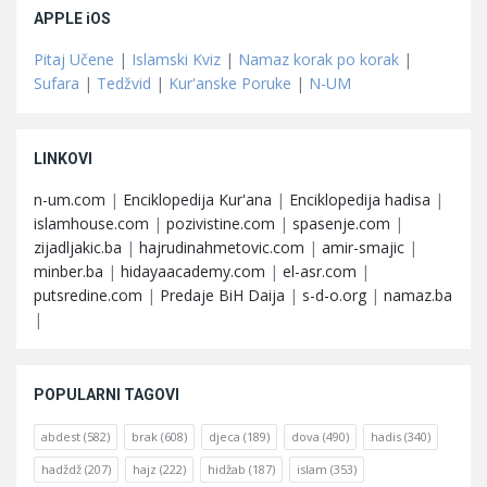
APPLE iOS
Pitaj Učene
|
Islamski Kviz
|
Namaz korak po korak
|
Sufara
|
Tedžvid
|
Kur'anske Poruke
|
N-UM
LINKOVI
n-um.com
|
Enciklopedija Kur'ana
|
Enciklopedija hadisa
|
islamhouse.com
|
pozivistine.com
|
spasenje.com
|
zijadljakic.ba
|
hajrudinahmetovic.com
|
amir-smajic
|
minber.ba
|
hidayaacademy.com
|
el-asr.com
|
putsredine.com
|
Predaje BiH Daija
|
s-d-o.org
|
namaz.ba
|
POPULARNI TAGOVI
abdest
(582)
brak
(608)
djeca
(189)
dova
(490)
hadis
(340)
hadždž
(207)
hajz
(222)
hidžab
(187)
islam
(353)