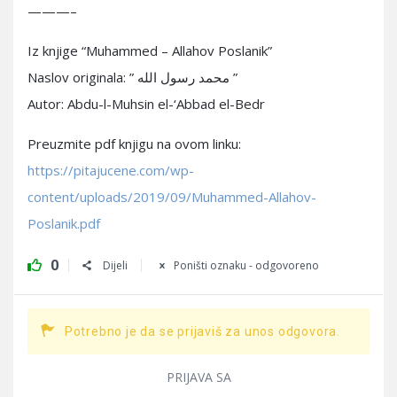
———–
Iz knjige “Muhammed – Allahov Poslanik”
Naslov originala: ” محمد رسول الله ”
Autor: Abdu-l-Muhsin el-‘Abbad el-Bedr
Preuzmite pdf knjigu na ovom linku:
https://pitajucene.com/wp-
content/uploads/2019/09/Muhammed-Allahov-
Poslanik.pdf
0
Dijeli
Poništi oznaku - odgovoreno
Potrebno je da se prijaviš za unos odgovora.
PRIJAVA SA