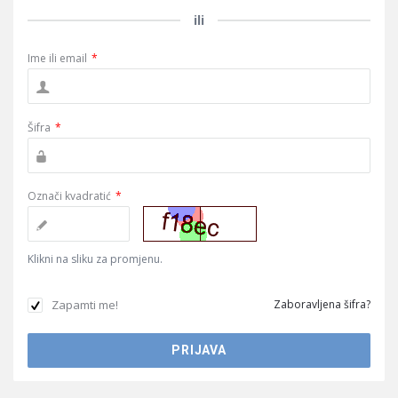
ili
Ime ili email
*
Šifra
*
Označi kvadratić
*
Klikni na sliku za promjenu.
Zapamti me!
Zaboravljena šifra?