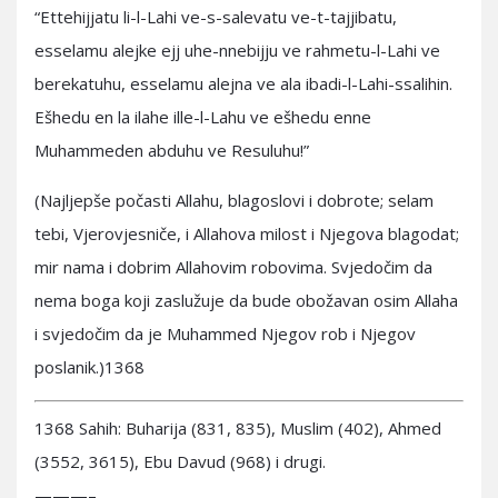
“Ettehijjatu li-l-Lahi ve-s-salevatu ve-t-tajjibatu,
esselamu alejke ejj uhe-nnebijju ve rahmetu-l-Lahi ve
berekatuhu, esselamu alejna ve ala ibadi-l-Lahi-ssalihin.
Ešhedu en la ilahe ille-l-Lahu ve ešhedu enne
Muhammeden abduhu ve Resuluhu!”
(Najljepše počasti Allahu, blagoslovi i dobrote; selam
tebi, Vjerovjesniče, i Allahova milost i Njegova blagodat;
mir nama i dobrim Allahovim robovima. Svjedočim da
nema boga koji zaslužuje da bude obožavan osim Allaha
i svjedočim da je Muhammed Njegov rob i Njegov
poslanik.)1368
1368 Sahih: Buharija (831, 835), Muslim (402), Ahmed
(3552, 3615), Ebu Davud (968) i drugi.
———–