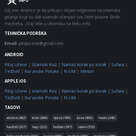
INFO
Cilj ove stranice je da prikupi i objavi odgovore na islamska
pitanja koje su dali islamski učenjaci sve četiri pravne škole-
mezheba...čitaj više u izborniku na linku Info.
TEHNIČKA PODRŠKA
Email:
pitajucene@gmail.com
ANDROID
Pitaj Učene
|
Islamski Kviz
|
Namaz korak po korak
|
Sufara
|
Tedžvid
|
Kur'anske Poruke
|
N-UM
|
Minber
APPLE iOS
Pitaj Učene
|
Islamski Kviz
|
Namaz korak po korak
|
Sufara
|
Tedžvid
|
Kur'anske Poruke
|
N-UM
TAGOVI
abdest
(582)
brak
(608)
djeca
(189)
dova
(490)
hadis
(340)
hadždž
(207)
hajz
(222)
hidžab
(187)
islam
(353)
kako postupiti
(236)
kur'an
(580)
kurban
(190)
liječenje
(190)