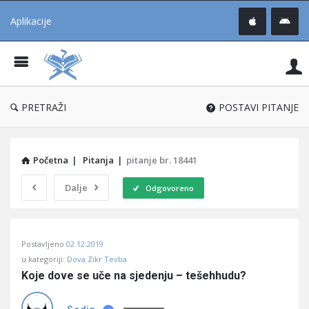
Aplikacije
Pit
Uč
®
PRETRAŽI
POSTAVI PITANJE
Početna
|
Pitanja
|
pitanje br. 18441
Dalje
Odgovoreno
Pitaj
Postavljeno
02.12.2019
Učene
u kategoriji:
Dova Zikr Tevba
®
Koje dove se uče na sjedenju – tešehhudu?
Latest