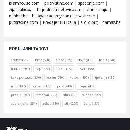
islamhouse.com
|
pozivistine.com
|
spasenje.com
|
zijadljakic.ba
|
hajrudinahmetovic.com
|
amir-smajic
|
minber.ba
|
hidayaacademy.com
|
el-asr.com
|
putsredine.com
|
Predaje BiH Daija
|
s-d-o.org
|
namaz.ba
|
POPULARNI TAGOVI
abdest
(582)
brak
(608)
djeca
(189)
dova
(490)
hadis
(340)
hadždž
(207)
hajz
(222)
hidžab
(187)
islam
(353)
kako postupiti
(236)
kur'an
(580)
kurban
(190)
liječenje
(190)
muž
(187)
namaz
(2377)
post
(748)
propis
(432)
propisi
(207)
ramazan
(246)
sihr
(303)
sunnet
(227)
zabranjeno
(231)
zekat
(356)
zikr
(229)
žena
(433)
Footer
O