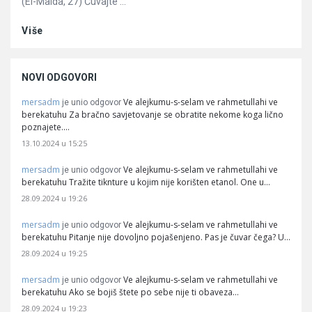
(El-Maida, 27) Čuvajte ...
Više
NOVI ODGOVORI
mersadm
Ve alejkumu-s-selam ve rahmetullahi ve
je unio odgovor
berekatuhu Za bračno savjetovanje se obratite nekome koga lično
poznajete.…
13.10.2024 u 15:25
mersadm
Ve alejkumu-s-selam ve rahmetullahi ve
je unio odgovor
berekatuhu Tražite tiknture u kojim nije korišten etanol. One u…
28.09.2024 u 19:26
mersadm
Ve alejkumu-s-selam ve rahmetullahi ve
je unio odgovor
berekatuhu Pitanje nije dovoljno pojašenjeno. Pas je čuvar čega? U…
28.09.2024 u 19:25
mersadm
Ve alejkumu-s-selam ve rahmetullahi ve
je unio odgovor
berekatuhu Ako se bojiš štete po sebe nije ti obaveza…
28.09.2024 u 19:23