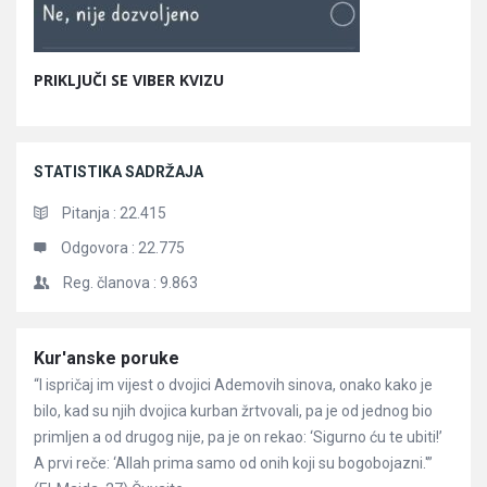
PRIKLJUČI SE VIBER KVIZU
STATISTIKA SADRŽAJA
Pitanja :
22.415
Odgovora :
22.775
Reg. članova :
9.863
Članci
Kur'anske poruke
“I ispričaj im vijest o dvojici Ademovih sinova, onako kako je
bilo, kad su njih dvojica kurban žrtvovali, pa je od jednog bio
primljen a od drugog nije, pa je on rekao: ‘Sigurno ću te ubiti!’
A prvi reče: ‘Allah prima samo od onih koji su bogobojazni.'”