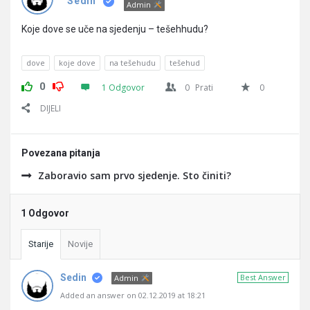
Pitanja
Sedin
Admin
Koje dove se uče na sjedenju – tešehhudu?
dove
koje dove
na tešehudu
tešehud
0
1 Odgovor
0
Prati
0
DIJELI
Povezana pitanja
Zaboravio sam prvo sjedenje. Sto činiti?
1 Odgovor
Starije
Novije
Sedin
Best Answer
Admin
Added an answer on 02.12.2019 at 18:21