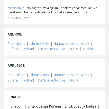
mersadm
Ve alejkumu-s-selam ve rahmetullahi ve
je unio odgovor
berekatuhu Ne treba da ide kod roditelja sama, bez muža.…
28.09.2024 u 19:21
ANDROID
Pitaj Učene
|
Islamski Kviz
|
Namaz korak po korak
|
Sufara
|
Tedžvid
|
Kur'anske Poruke
|
N-UM
|
Minber
APPLE iOS
Pitaj Učene
|
Islamski Kviz
|
Namaz korak po korak
|
Sufara
|
Tedžvid
|
Kur'anske Poruke
|
N-UM
LINKOVI
n-um.com
|
Enciklopedija Kur'ana
|
Enciklopedija hadisa
|