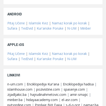
ANDROID
Pitaj Učene
|
Islamski Kviz
|
Namaz korak po korak
|
Sufara
|
Tedžvid
|
Kur'anske Poruke
|
N-UM
|
Minber
APPLE iOS
Pitaj Učene
|
Islamski Kviz
|
Namaz korak po korak
|
Sufara
|
Tedžvid
|
Kur'anske Poruke
|
N-UM
LINKOVI
n-um.com
|
Enciklopedija Kur'ana
|
Enciklopedija hadisa
|
islamhouse.com
|
pozivistine.com
|
spasenje.com
|
zijadljakic.ba
|
hajrudinahmetovic.com
|
amir-smajic
|
minber.ba
|
hidayaacademy.com
|
el-asr.com
|
putsredine.com
|
Predaje BiH Daija
|
s-d-o.org
|
namaz.ba