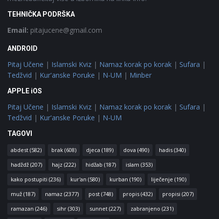
TEHNIČKA PODRŠKA
Email:
pitajucene@gmail.com
ANDROID
Pitaj Učene
|
Islamski Kviz
|
Namaz korak po korak
|
Sufara
|
Tedžvid
|
Kur'anske Poruke
|
N-UM
|
Minber
APPLE iOS
Pitaj Učene
|
Islamski Kviz
|
Namaz korak po korak
|
Sufara
|
Tedžvid
|
Kur'anske Poruke
|
N-UM
TAGOVI
abdest
(582)
brak
(608)
djeca
(189)
dova
(490)
hadis
(340)
hadždž
(207)
hajz
(222)
hidžab
(187)
islam
(353)
kako postupiti
(236)
kur'an
(580)
kurban
(190)
liječenje
(190)
muž
(187)
namaz
(2377)
post
(748)
propis
(432)
propisi
(207)
ramazan
(246)
sihr
(303)
sunnet
(227)
zabranjeno
(231)