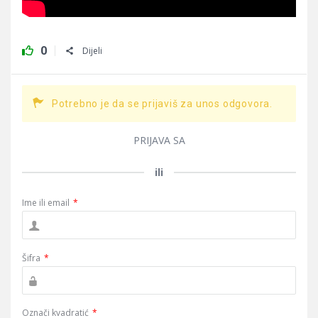
0
Dijeli
Potrebno je da se prijaviš za unos odgovora.
PRIJAVA SA
ili
Ime ili email
*
Šifra
*
Označi kvadratić
*