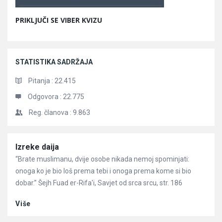
PRIKLJUČI SE VIBER KVIZU
STATISTIKA SADRŽAJA
Pitanja :
22.415
Odgovora :
22.775
Reg. članova :
9.863
Članci
Izreke daija
“Brate muslimanu, dvije osobe nikada nemoj spominjati:
onoga ko je bio loš prema tebi i onoga prema kome si bio
dobar.” Šejh Fuad er-Rifa'i, Savjet od srca srcu, str. 186
Više