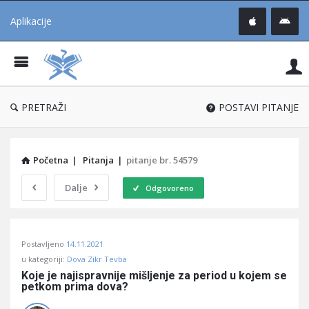
Aplikacije
Pit
Uč
®
PRETRAŽI
POSTAVI PITANJE
Početna
|
Pitanja
|
pitanje br. 54579
Dalje
Odgovoreno
Pitaj
Postavljeno
14.11.2021
Učene
u kategoriji:
Dova Zikr Tevba
®
Koje je najispravnije mišljenje za period u kojem se 
petkom prima dova?
Latest