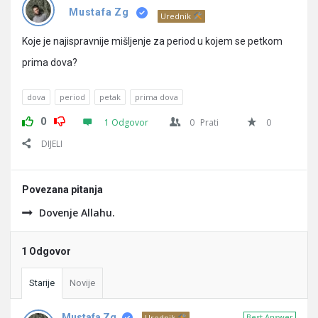
Pitanja
Mustafa Zg
Urednik
Koje je najispravnije mišljenje za period u kojem se petkom
prima dova?
dova
period
petak
prima dova
0
1 Odgovor
0
Prati
0
DIJELI
Povezana pitanja
Dovenje Allahu.
1 Odgovor
Starije
Novije
Mustafa Zg
Best Answer
Urednik