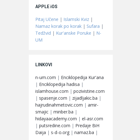
APPLE iOS
Pitaj Učene
|
Islamski Kviz
|
Namaz korak po korak
|
Sufara
|
Tedžvid
|
Kur'anske Poruke
|
N-
UM
LINKOVI
n-um.com
|
Enciklopedija Kur'ana
|
Enciklopedija hadisa
|
islamhouse.com
|
pozivistine.com
|
spasenje.com
|
zijadljakic.ba
|
hajrudinahmetovic.com
|
amir-
smajic
|
minber.ba
|
hidayaacademy.com
|
el-asr.com
|
putsredine.com
|
Predaje BiH
Daija
|
s-d-o.org
|
namaz.ba
|