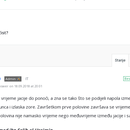
čist?
Starije
IT
Bes
Admin
swer on 18.09.2018 at 20:01
 vrijeme jacije do ponoći, a zna se tako što se podijeli napola izm
unca i izlaska zore. Završetkom prve polovine završava se vrijeme 
olovina nije namasko vrijeme nego međuvrijeme između jacije i s