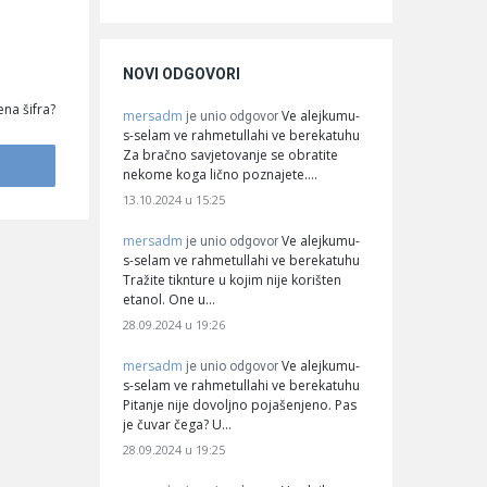
NOVI ODGOVORI
na šifra?
mersadm
Ve alejkumu-
je unio odgovor
s-selam ve rahmetullahi ve berekatuhu
Za bračno savjetovanje se obratite
nekome koga lično poznajete.…
13.10.2024 u 15:25
mersadm
Ve alejkumu-
je unio odgovor
s-selam ve rahmetullahi ve berekatuhu
Tražite tiknture u kojim nije korišten
etanol. One u…
28.09.2024 u 19:26
mersadm
Ve alejkumu-
je unio odgovor
s-selam ve rahmetullahi ve berekatuhu
Pitanje nije dovoljno pojašenjeno. Pas
je čuvar čega? U…
28.09.2024 u 19:25