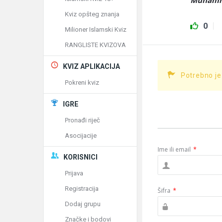
Muhamme
Kviz opšteg znanja
0
Milioner Islamski Kviz
RANGLISTE KVIZOVA
KVIZ APLIKACIJA
Potrebno je
Pokreni kviz
IGRE
Pronađi riječ
Asocijacije
Ime ili email
*
KORISNICI
Prijava
Registracija
Šifra
*
Dodaj grupu
Značke i bodovi