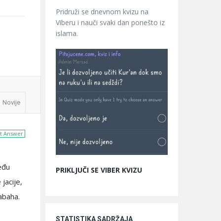
Pridruži se dnevnom kvizu na
Viberu i nauči svaki dan ponešto iz
islama.
Novije
t Answer
eđu
PRIKLJUČI SE VIBER KVIZU
jacije,
abaha.
STATISTIKA SADRŽAJA