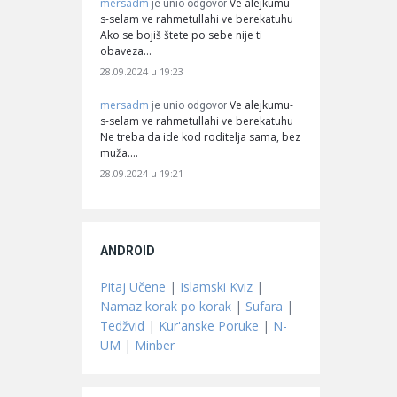
mersadm
Ve alejkumu-
je unio odgovor
s-selam ve rahmetullahi ve berekatuhu
Ako se bojiš štete po sebe nije ti
obaveza…
28.09.2024 u 19:23
mersadm
Ve alejkumu-
je unio odgovor
s-selam ve rahmetullahi ve berekatuhu
Ne treba da ide kod roditelja sama, bez
muža.…
28.09.2024 u 19:21
ANDROID
Pitaj Učene
|
Islamski Kviz
|
Namaz korak po korak
|
Sufara
|
Tedžvid
|
Kur'anske Poruke
|
N-
UM
|
Minber