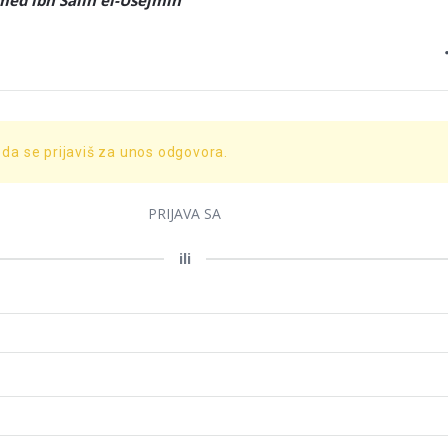
d ibn Salih el-Usejmin
 da se prijaviš za unos odgovora.
PRIJAVA SA
ili