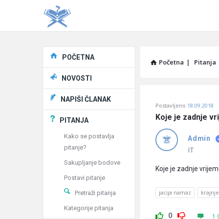
Explore
POČETNA
Početna
|
Pitanja
NOVOSTI
Pitaj
NAPIŠI ČLANAK
Postavljeno
18.09.2018
Učene
Koje je zadnje vr
PITANJA
®
Kako se postavlja
Admin
pitanje?
Latest
IT
Sakupljanje bodove
Pitanja
Koje je zadnje vrije
Postavi pitanje
jacija namaz
krajnj
Pretraži pitanja
Kategorije pitanja
0
1 