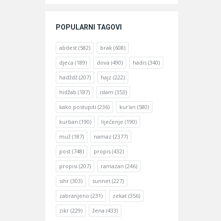
POPULARNI TAGOVI
abdest
(582)
brak
(608)
djeca
(189)
dova
(490)
hadis
(340)
hadždž
(207)
hajz
(222)
hidžab
(187)
islam
(353)
kako postupiti
(236)
kur'an
(580)
kurban
(190)
liječenje
(190)
muž
(187)
namaz
(2377)
post
(748)
propis
(432)
propisi
(207)
ramazan
(246)
sihr
(303)
sunnet
(227)
zabranjeno
(231)
zekat
(356)
zikr
(229)
žena
(433)