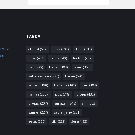
TAGOVI
amaz
abdest
(582)
brak
(608)
djeca
(189)
vid
|
dova
(490)
hadis
(340)
hadždž
(207)
hajz
(222)
hidžab
(187)
islam
(353)
kako postupiti
(236)
kur'an
(580)
kurban
(190)
liječenje
(190)
muž
(187)
namaz
(2377)
post
(748)
propis
(432)
propisi
(207)
ramazan
(246)
sihr
(303)
sunnet
(227)
zabranjeno
(231)
zekat
(356)
zikr
(229)
žena
(433)