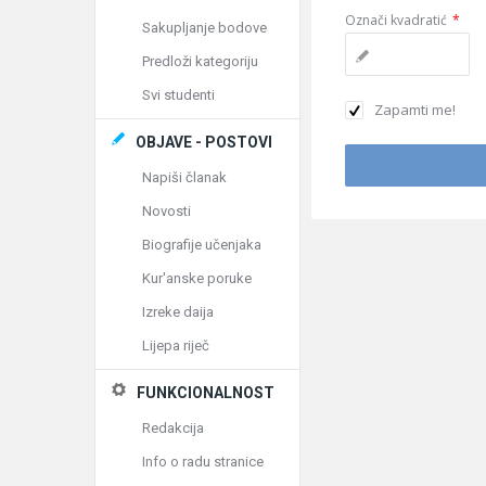
Označi kvadratić
*
Sakupljanje bodove
Predloži kategoriju
Svi studenti
Zapamti me!
OBJAVE - POSTOVI
Napiši članak
Novosti
Biografije učenjaka
Kur'anske poruke
Izreke daija
Lijepa riječ
FUNKCIONALNOST
Redakcija
Info o radu stranice