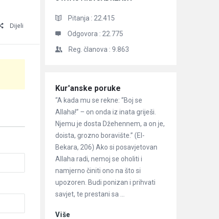
Pitanja :
22.415
Dijeli
Odgovora :
22.775
Reg. članova :
9.863
Članci
Kur'anske poruke
“A kada mu se rekne: “Boj se
Allaha!” – on onda iz inata griješi.
Njemu je dosta Džehennem, a on je,
doista, grozno boravište.” (El-
Bekara, 206) Ako si posavjetovan
Allaha radi, nemoj se oholiti i
namjerno činiti ono na što si
upozoren. Budi ponizan i prihvati
savjet, te prestani sa ...
Više