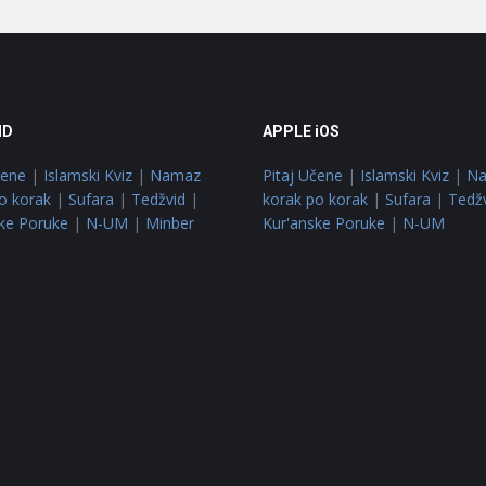
ID
APPLE iOS
čene
|
Islamski Kviz
|
Namaz
Pitaj Učene
|
Islamski Kviz
|
N
o korak
|
Sufara
|
Tedžvid
|
korak po korak
|
Sufara
|
Tedž
ke Poruke
|
N-UM
|
Minber
Kur'anske Poruke
|
N-UM