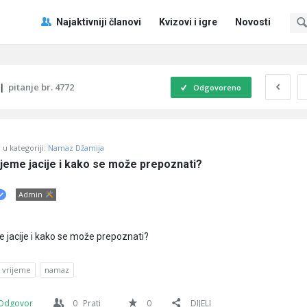
Pitaj
Pitaj
Najaktivniji članovi
Kvizovi i igre
Novosti
Učene
Učene
®
®
Navigacija
|
pitanje br. 4772
Odgovoreno
u kategoriji:
Namaz Džamija
ijeme jacije i kako se može prepoznati?
Admin
me jacije i kako se može prepoznati?
e vrijeme
namaz
Odgovor
0
Prati
0
DIJELI