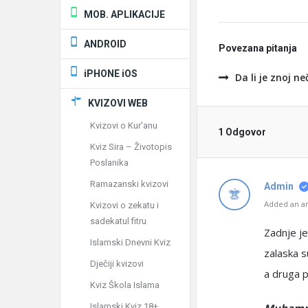
MOB. APLIKACIJE
ANDROID
Povezana pitanja
iPHONE iOS
Da li je znoj ne
KVIZOVI WEB
Kvizovi o Kur'anu
1 Odgovor
Kviz Sira – Životopis
Poslanika
Ramazanski kvizovi
Admin
Added an an
Kvizovi o zekatu i
sadekatul fitru
Zadnje je
Islamski Dnevni Kviz
zalaska s
Dječiji kvizovi
a druga p
Kviz Škola Islama
Islamski Kviz 18+