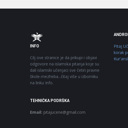
Footer
O
ANDRO
Pitaj U
INFO
korak p
Cilj ove stranice je da prikupi i objavi
Kur'ans
odgovore na islamska pitanja koje su
dali islamski učenjaci sve četiri pravne
škole-mezheba...čitaj više u izborniku
na linku Info.
TEHNIČKA PODRŠKA
Email:
pitajucene@gmail.com