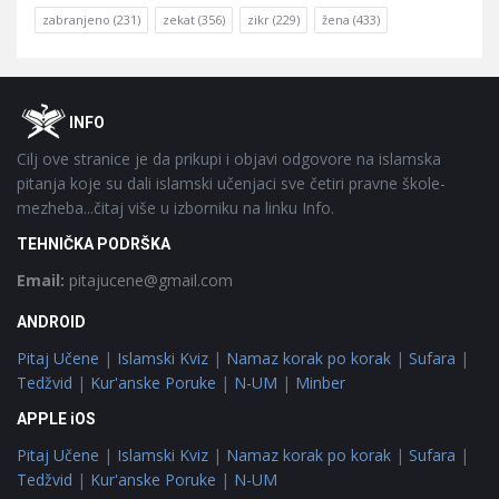
zabranjeno
(231)
zekat
(356)
zikr
(229)
žena
(433)
Footer
O
INFO
Cilj ove stranice je da prikupi i objavi odgovore na islamska
pitanja koje su dali islamski učenjaci sve četiri pravne škole-
mezheba...čitaj više u izborniku na linku Info.
TEHNIČKA PODRŠKA
Email:
pitajucene@gmail.com
ANDROID
Pitaj Učene
|
Islamski Kviz
|
Namaz korak po korak
|
Sufara
|
Tedžvid
|
Kur'anske Poruke
|
N-UM
|
Minber
APPLE iOS
Pitaj Učene
|
Islamski Kviz
|
Namaz korak po korak
|
Sufara
|
Tedžvid
|
Kur'anske Poruke
|
N-UM