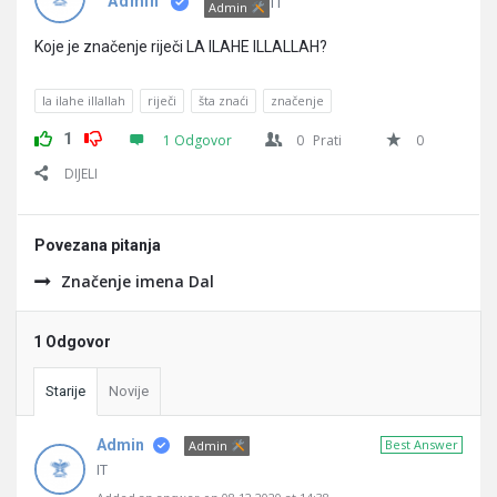
Pitanja
IT
Admin
Admin
Koje je značenje riječi LA ILAHE ILLALLAH?
la ilahe illallah
riječi
šta znaći
značenje
1
1 Odgovor
0
Prati
0
DIJELI
Povezana pitanja
Značenje imena Dal
1 Odgovor
Starije
Novije
Admin
Best Answer
Admin
IT