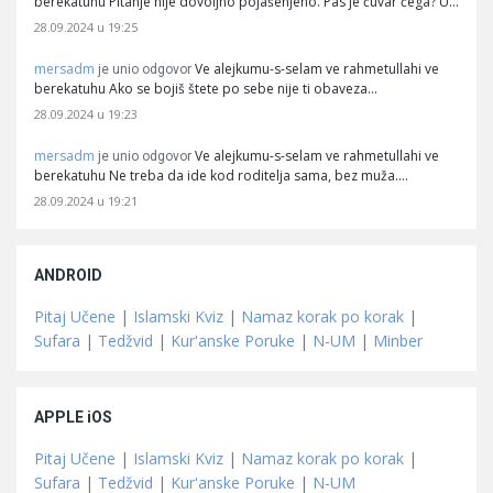
berekatuhu Pitanje nije dovoljno pojašenjeno. Pas je čuvar čega? U…
28.09.2024 u 19:25
mersadm
Ve alejkumu-s-selam ve rahmetullahi ve
je unio odgovor
berekatuhu Ako se bojiš štete po sebe nije ti obaveza…
28.09.2024 u 19:23
mersadm
Ve alejkumu-s-selam ve rahmetullahi ve
je unio odgovor
berekatuhu Ne treba da ide kod roditelja sama, bez muža.…
28.09.2024 u 19:21
ANDROID
Pitaj Učene
|
Islamski Kviz
|
Namaz korak po korak
|
Sufara
|
Tedžvid
|
Kur'anske Poruke
|
N-UM
|
Minber
APPLE iOS
Pitaj Učene
|
Islamski Kviz
|
Namaz korak po korak
|
Sufara
|
Tedžvid
|
Kur'anske Poruke
|
N-UM