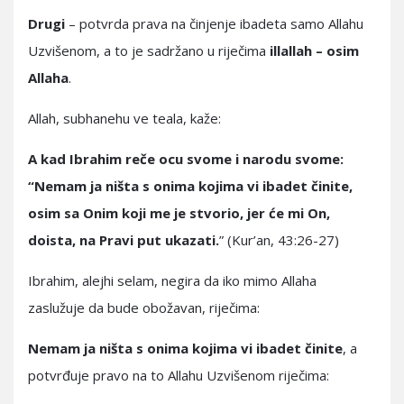
Drugi
– potvrda prava na činjenje ibadeta samo Allahu
Uzvišenom, a to je sadržano u riječima
illallah – osim
Allaha
.
Allah, subhanehu ve teala, kaže:
A kad Ibrahim reče ocu svome i narodu svome:
“Nemam ja ništa s onima kojima vi ibadet činite,
osim sa Onim koji me je stvorio, jer će mi On,
doista, na Pravi put ukazati.
” (Kur’an, 43:26-27)
Ibrahim, alejhi selam, negira da iko mimo Allaha
zaslužuje da bude obožavan, riječima:
Nemam ja ništa s onima kojima vi ibadet činite
, a
potvrđuje pravo na to Allahu Uzvišenom riječima: