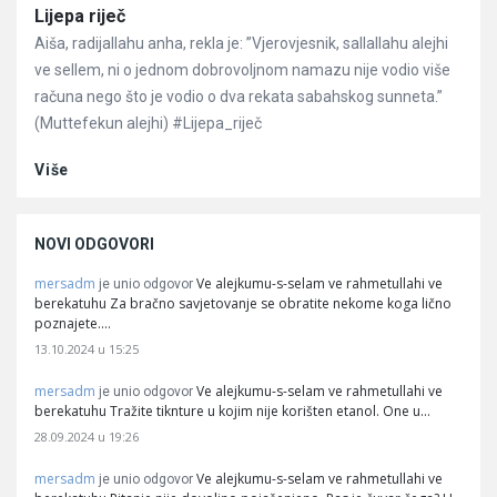
Članci
Lijepa riječ
Aiša, radijallahu anha, rekla je: ”Vjerovjesnik, sallallahu alejhi
ve sellem, ni o jednom dobrovoljnom namazu nije vodio više
računa nego što je vodio o dva rekata sabahskog sunneta.”
(Muttefekun alejhi) #Lijepa_riječ
Više
NOVI ODGOVORI
mersadm
Ve alejkumu-s-selam ve rahmetullahi ve
je unio odgovor
berekatuhu Za bračno savjetovanje se obratite nekome koga lično
poznajete.…
13.10.2024 u 15:25
mersadm
Ve alejkumu-s-selam ve rahmetullahi ve
je unio odgovor
berekatuhu Tražite tiknture u kojim nije korišten etanol. One u…
28.09.2024 u 19:26
mersadm
Ve alejkumu-s-selam ve rahmetullahi ve
je unio odgovor