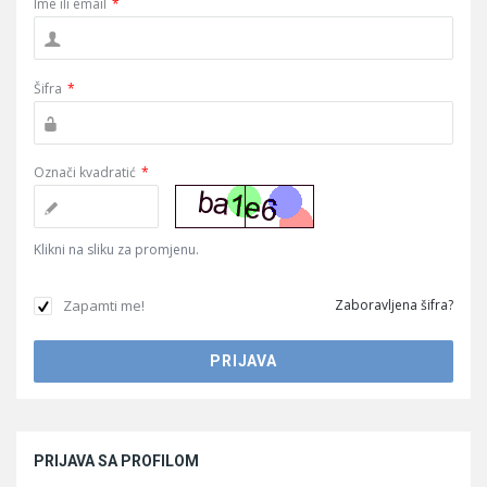
Ime ili email
*
Šifra
*
Označi kvadratić
*
Klikni na sliku za promjenu.
Zapamti me!
Zaboravljena šifra?
Sidebar
PRIJAVA SA PROFILOM