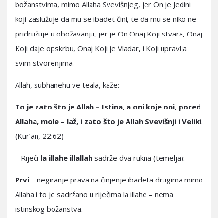
božanstvima, mimo Allaha Svevišnjeg, jer On je Jedini
koji zaslužuje da mu se ibadet čini, te da mu se niko ne
pridružuje u obožavanju, jer je On Onaj Koji stvara, Onaj
Koji daje opskrbu, Onaj Koji je Vladar, i Koji upravlja
svim stvorenjima.
Allah, subhanehu ve teala, kaže:
To je zato što je Allah – Istina, a oni koje oni, pored
Allaha, mole – laž, i zato što je Allah Svevišnji i Veliki
.
(Kur’an, 22:62)
– Riječi
la illahe illallah
sadrže dva rukna (temelja):
Prvi
– negiranje prava na činjenje ibadeta drugima mimo
Allaha i to je sadržano u riječima la illahe – nema
istinskog božanstva.