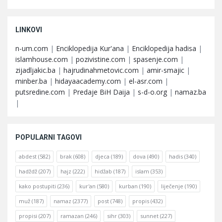
LINKOVI
n-um.com
|
Enciklopedija Kur'ana
|
Enciklopedija hadisa
|
islamhouse.com
|
pozivistine.com
|
spasenje.com
|
zijadljakic.ba
|
hajrudinahmetovic.com
|
amir-smajic
|
minber.ba
|
hidayaacademy.com
|
el-asr.com
|
putsredine.com
|
Predaje BiH Daija
|
s-d-o.org
|
namaz.ba
|
POPULARNI TAGOVI
abdest
(582)
brak
(608)
djeca
(189)
dova
(490)
hadis
(340)
hadždž
(207)
hajz
(222)
hidžab
(187)
islam
(353)
kako postupiti
(236)
kur'an
(580)
kurban
(190)
liječenje
(190)
muž
(187)
namaz
(2377)
post
(748)
propis
(432)
propisi
(207)
ramazan
(246)
sihr
(303)
sunnet
(227)