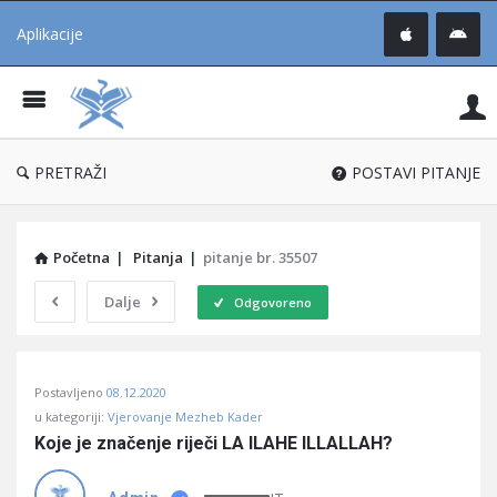
Aplikacije
Pit
Uč
®
PRETRAŽI
POSTAVI PITANJE
Početna
|
Pitanja
|
pitanje br. 35507
Dalje
Odgovoreno
Pitaj
Postavljeno
08.12.2020
Učene
u kategoriji:
Vjerovanje Mezheb Kader
®
Koje je značenje riječi LA ILAHE ILLALLAH?
Latest