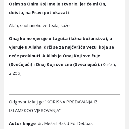
Osim sa Onim Koji me je stvorio, jer će mi On,
doista, na Pravi put ukazati
.
Allah, subhanehu ve teala, kaže:
Onaj ko ne vjeruje u taguta (lažna božanstva), a
vjeruje u Allaha, drži se za najčvršću vezu, koja se
neće prekinuti. A Allah je Onaj Koji sve čuje
(Svečujući) i Onaj Koji sve zna (Sveznajući)
. (Kur’an,
2:256)
Odgovor iz knjige “KORISNA PREDAVANJA IZ
ISLAMSKOG VJEROVANJA”
Autor knjige
: dr. Meša‘il Rašid Ed-Debbas