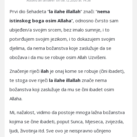
Added an answer on 08.12.2020 at 14:38
Prvi dio šehadeta “
la ilahe illallah
” znači: “
nema
istinskog boga osim Allaha
”, odnosno čvrsto sam
ubijeđen/a svojim srcem, bez imalo sumnje, i to
potvrđujem svojim jezikom, i to dokazujem svojim
djelima, da nema božanstva koje zaslužuje da se
obožava i da mu se robuje osim Allah Uzvišeni.
Značenje riječi
ilah
je onaj kome se robuje (čini ibadet),
te stoga ove riječi
la ilahe illallah
znače nema
božanstva koji zaslužuje da mu se čini ibadet osim
Allaha.
Mi, nažalost, vidimo da postoje mnoga lažna božanstva
kojima se čine ibadeti, poput Sunca, Mjeseca, zvijezda,
ljudi, životinja itd. Sve ovo je neispravno učinjeno