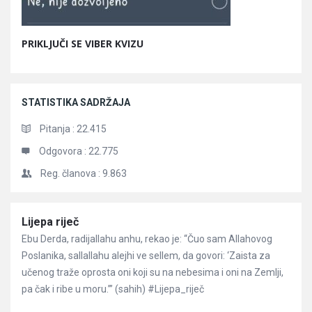
PRIKLJUČI SE VIBER KVIZU
STATISTIKA SADRŽAJA
Pitanja :
22.415
Odgovora :
22.775
Reg. članova :
9.863
Članci
Lijepa riječ
Ebu Derda, radijallahu anhu, rekao je: “Čuo sam Allahovog
Poslanika, sallallahu alejhi ve sellem, da govori: ‘Zaista za
učenog traže oprosta oni koji su na nebesima i oni na Zemlji,
pa čak i ribe u moru.’” (sahih) #Lijepa_riječ