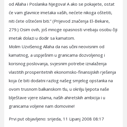
od Allaha i Poslanika Njegova! A ako se pokajete, ostat
će vam glavnice imetaka vaših, nećete nikoga oštetiti,
niti ćete oštećeni biti.” (Prijevod značenja El-Bekare,
279.) Osim ovih, još mnoge opasnosti vrebaju osobu čiji
imetak dolazi u dodir sa kamatom.
Molim Uzvišenog Allaha da nas učini neovisnim od
kamatnog, a uspješnim u granicama dozvoljenog i
korisnog poslovanja, svjesnim potrebe iznalaženja
vlastitih prosperitetnih ekonomsko-finansijskih rješenja
koja će biti dodatni razlog našeg smjelog opstanka na
ovom trusnom balkanskom tlu, u okrilju ljepota naše
blještave vjere islama, naših ahiretskih ambicija i u
granicama voljene nam domovine!
Prvi put objavljeno: srijeda, 11 Lipanj 2008 08:17