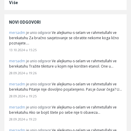
Više
NOVI ODGOVORI
mersadm
Ve alejkumu-s-selam ve rahmetullahi ve
je unio odgovor
berekatuhu Za bračno savjetovanje se obratite nekome koga lično
poznajete.…
13.10.2024 u 15:25
mersadm
Ve alejkumu-s-selam ve rahmetullahi ve
je unio odgovor
berekatuhu Tražite tiknture u kojim nije korišten etanol. One u…
28.09.2024 u 19:26
mersadm
Ve alejkumu-s-selam ve rahmetullahi ve
je unio odgovor
berekatuhu Pitanje nije dovoljno pojašenjeno. Pas je čuvar čega? U…
28.09.2024 u 19:25
mersadm
Ve alejkumu-s-selam ve rahmetullahi ve
je unio odgovor
berekatuhu Ako se bojiš štete po sebe nije ti obaveza…
28.09.2024 u 19:23
mersadm
Ve alejkumu-s-selam ve rahmetullahi ve
je unio odgovor