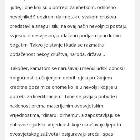
ljude, i one koji su u potrebi za imetkom, odnosno
nevoljnike! S obzirom da imetak u svakom društvu
predstavlja snagu i silu, na ovaj način nevoljnici postaju,
svjesno ili nesvjesno, potlačeni i podjarmljeni dužnici
bogatim. Takvo je stanje i kada se razmatra
potlačenost nekog društva, naroda, država…
Takoðer, kamatom se narušavaju meðuljudski odnosi i
mogućnost za činjenjem dobrih djela pružanjem
kreditne pozajmice onome ko je u nevolji i koji je u
potrebi za kreditiranjem. Time se javljaju pobude i
naklonost prema materijalnim ovosvjetskim
vrijednostima, ”dinaru i dirhemu”, a zapostavljaju se
duhovne i ljudske vrijednosti koje ukrašavaju ljepotu
ovosvjetskog suživota i osiguravaju sreću i spas