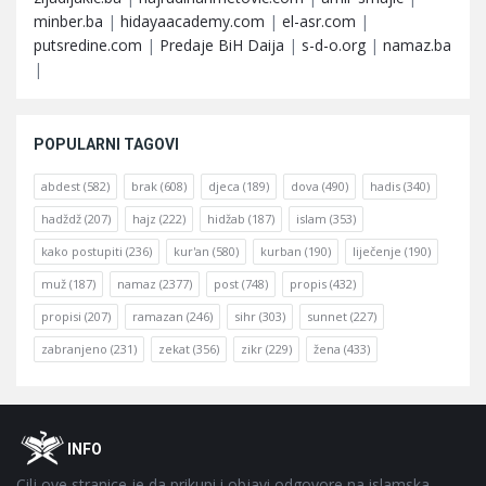
minber.ba
|
hidayaacademy.com
|
el-asr.com
|
putsredine.com
|
Predaje BiH Daija
|
s-d-o.org
|
namaz.ba
|
POPULARNI TAGOVI
abdest
(582)
brak
(608)
djeca
(189)
dova
(490)
hadis
(340)
hadždž
(207)
hajz
(222)
hidžab
(187)
islam
(353)
kako postupiti
(236)
kur'an
(580)
kurban
(190)
liječenje
(190)
muž
(187)
namaz
(2377)
post
(748)
propis
(432)
propisi
(207)
ramazan
(246)
sihr
(303)
sunnet
(227)
zabranjeno
(231)
zekat
(356)
zikr
(229)
žena
(433)
Footer
O
INFO
Cilj ove stranice je da prikupi i objavi odgovore na islamska