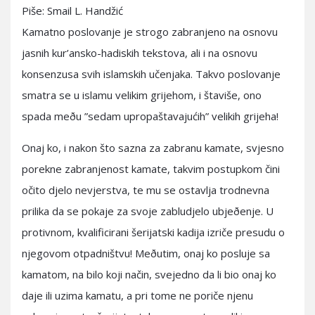
Piše: Smail L. Handžić
Kamatno poslovanje je strogo zabranjeno na osnovu
jasnih kur’ansko-hadiskih tekstova, ali i na osnovu
konsenzusa svih islamskih učenjaka. Takvo poslovanje
smatra se u islamu velikim grijehom, i štaviše, ono
spada meðu ”sedam upropaštavajućih” velikih grijeha!
Onaj ko, i nakon što sazna za zabranu kamate, svjesno
porekne zabranjenost kamate, takvim postupkom čini
očito djelo nevjerstva, te mu se ostavlja trodnevna
prilika da se pokaje za svoje zabludjelo ubjeðenje. U
protivnom, kvalificirani šerijatski kadija izriče presudu o
njegovom otpadništvu! Meðutim, onaj ko posluje sa
kamatom, na bilo koji način, svejedno da li bio onaj ko
daje ili uzima kamatu, a pri tome ne poriče njenu