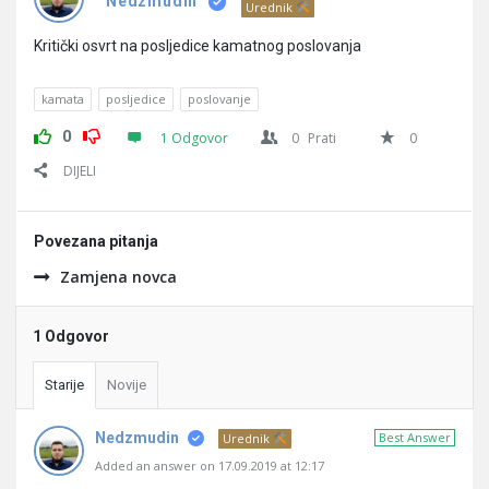
Pitanja
Nedzmudin
Urednik
Kritički osvrt na posljedice kamatnog poslovanja
kamata
posljedice
poslovanje
0
1 Odgovor
0
Prati
0
DIJELI
Povezana pitanja
Zamjena novca
1 Odgovor
Starije
Novije
Nedzmudin
Best Answer
Urednik
Added an answer on 17.09.2019 at 12:17