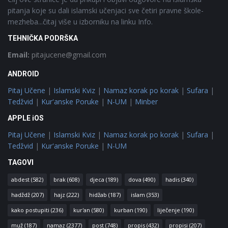
pitanja koje su dali islamski učenjaci sve četiri pravne škole-
mezheba...čitaj više u izborniku na linku Info.
TEHNIČKA PODRŠKA
Email:
pitajucene@gmail.com
ANDROID
Pitaj Učene
|
Islamski Kviz
|
Namaz korak po korak
|
Sufara
|
Tedžvid
|
Kur'anske Poruke
|
N-UM
|
Minber
APPLE iOS
Pitaj Učene
|
Islamski Kviz
|
Namaz korak po korak
|
Sufara
|
Tedžvid
|
Kur'anske Poruke
|
N-UM
TAGOVI
abdest
(582)
brak
(608)
djeca
(189)
dova
(490)
hadis
(340)
hadždž
(207)
hajz
(222)
hidžab
(187)
islam
(353)
kako postupiti
(236)
kur'an
(580)
kurban
(190)
liječenje
(190)
muž
(187)
namaz
(2377)
post
(748)
propis
(432)
propisi
(207)