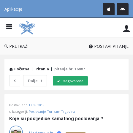
Aplikacije
Pit
Uč
®
PRETRAŽI
POSTAVI PITANJE
Početna
|
Pitanja
|
pitanje br. 16887
Dalje
Odgovoreno
Pitaj
Postavljeno
17.09.2019
Učene
u kategoriji:
Poslovanje Turizam Trgovina
®
Koje su posljedice kamatnog poslovanja ?
Latest