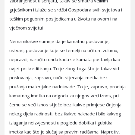
zabranjenost u šerijatu, takav se smatra velikim
grješnikom i izlaže se srdžbi Gospodara svih svjetova i
teškim pogubnim posljedicama u životu na ovom i na
vječnom svijetu!
Nema nikakve sumnje da je kamatno poslovanje,
ustvari, poslovanje koje se temelji na očitom zulumu,
nepravdi, naročito onda kada se kamata postavlja kao
uvjet pri kreditiranju. To je zbog toga što je takav vid
poslovanja, zapravo, način stjecanja imetka bez
pružanja materijalne nadoknade. To je, zapravo, prodaja
kamatnog imetka na odgodu za njegov veći iznos, pri
čemu se veći iznos stječe bez ikakve primjese činjenja
nekog djela radinosti, bez ikakve naknade i bilo kakvog
izlaganja neizvjesnosti u pogledu dobitka i gubitka
imetka kao što je slučaj sa pravim radišama. Naprotiv,