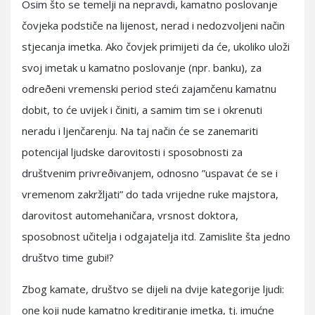
Osim što se temelji na nepravdi, kamatno poslovanje
čovjeka podstiče na lijenost, nerad i nedozvoljeni način
stjecanja imetka. Ako čovjek primijeti da će, ukoliko uloži
svoj imetak u kamatno poslovanje (npr. banku), za
odreðeni vremenski period steći zajamčenu kamatnu
dobit, to će uvijek i činiti, a samim tim se i okrenuti
neradu i ljenčarenju. Na taj način će se zanemariti
potencijal ljudske darovitosti i sposobnosti za
društvenim privreðivanjem, odnosno ”uspavat će se i
vremenom zakržljati” do tada vrijedne ruke majstora,
darovitost automehaničara, vrsnost doktora,
sposobnost učitelja i odgajatelja itd. Zamislite šta jedno
društvo time gubi!?
Zbog kamate, društvo se dijeli na dvije kategorije ljudi:
one koji nude kamatno kreditiranje imetka, tj. imućne