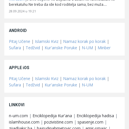
berekatuhu Ne treba da ide kod roditelja sama, bez muža.…
28.09.2024 u 19:21
ANDROID
Pitaj Učene
|
Islamski Kviz
|
Namaz korak po korak
|
Sufara
|
Tedžvid
|
Kur'anske Poruke
|
N-UM
|
Minber
APPLE iOS
Pitaj Učene
|
Islamski Kviz
|
Namaz korak po korak
|
Sufara
|
Tedžvid
|
Kur'anske Poruke
|
N-UM
LINKOVI
n-um.com
|
Enciklopedija Kur'ana
|
Enciklopedija hadisa
|
islamhouse.com
|
pozivistine.com
|
spasenje.com
|
zijadljakic.ba
|
hajrudinahmetovic.com
|
amir-smajic
|