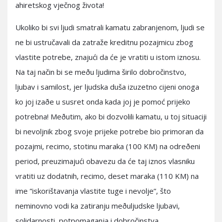
ahiretskog vječnog života!
Ukoliko bi svi ljudi smatrali kamatu zabranjenom, ljudi se
ne bi ustručavali da zatraže kreditnu pozajmicu zbog
vlastite potrebe, znajući da će je vratiti u istom iznosu.
Na taj način bi se meðu ljudima širilo dobročinstvo,
ljubav i samilost, jer ljudska duša izuzetno cijeni onoga
ko joj izaðe u susret onda kada joj je pomoć prijeko
potrebna! Meðutim, ako bi dozvolili kamatu, u toj situaciji
bi nevoljnik zbog svoje prijeke potrebe bio primoran da
pozajmi, recimo, stotinu maraka (100 KM) na odreðeni
period, preuzimajući obavezu da će taj iznos vlasniku
vratiti uz dodatnih, recimo, deset maraka (110 KM) na
ime ”iskorištavanja vlastite tuge i nevolje”, što
neminovno vodi ka zatiranju meðuljudske ljubavi,
solidarnosti, potpomaganja i dobročinstva.