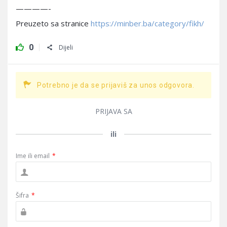
————-
Preuzeto sa stranice
https://minber.ba/category/fikh/
0
Dijeli
Potrebno je da se prijaviš za unos odgovora.
PRIJAVA SA
ili
Ime ili email
*
Šifra
*