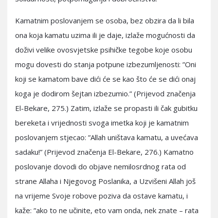
Kamatnim poslovanjem se osoba, bez obzira da li bila
ona koja kamatu uzima ili je daje, izlaže mogućnosti da
doživi velike ovosvjetske psihičke tegobe koje osobu
mogu dovesti do stanja potpune izbezumljenosti: ”Oni
koji se kamatom bave dići će se kao što će se dići onaj
koga je dodirom šejtan izbezumio.” (Prijevod značenja
El-Bekare, 275.) Zatim, izlaže se propasti ili čak gubitku
bereketa i vrijednosti svoga imetka koji je kamatnim
poslovanjem stjecao: ”Allah uništava kamatu, a uvećava
sadaku!” (Prijevod značenja El-Bekare, 276.) Kamatno
poslovanje dovodi do objave nemilosrdnog rata od
strane Allaha i Njegovog Poslanika, a Uzvišeni Allah još
na vrijeme Svoje robove poziva da ostave kamatu, i
kaže: ”ako to ne učinite, eto vam onda, nek znate – rata