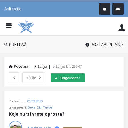
Aplikacije
Pit
Uč
®
PRETRAŽI
POSTAVI PITANJE
Početna
|
Pitanja
|
pitanje br. 25547
Dalje
Odgovoreno
Pitaj
Postavljeno
05.09.2020
Učene
u kategoriji:
Dova Zikr Tevba
®
Koje su tri vrste oprosta?
Latest