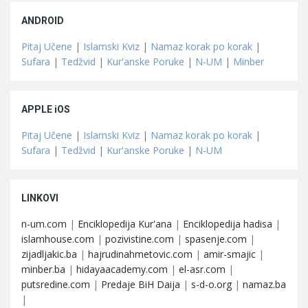
ANDROID
Pitaj Učene
|
Islamski Kviz
|
Namaz korak po korak
|
Sufara
|
Tedžvid
|
Kur'anske Poruke
|
N-UM
|
Minber
APPLE iOS
Pitaj Učene
|
Islamski Kviz
|
Namaz korak po korak
|
Sufara
|
Tedžvid
|
Kur'anske Poruke
|
N-UM
LINKOVI
n-um.com
|
Enciklopedija Kur'ana
|
Enciklopedija hadisa
|
islamhouse.com
|
pozivistine.com
|
spasenje.com
|
zijadljakic.ba
|
hajrudinahmetovic.com
|
amir-smajic
|
minber.ba
|
hidayaacademy.com
|
el-asr.com
|
putsredine.com
|
Predaje BiH Daija
|
s-d-o.org
|
namaz.ba
|