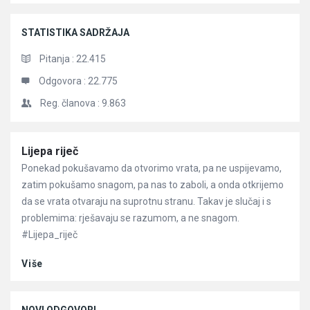
STATISTIKA SADRŽAJA
Pitanja :
22.415
Odgovora :
22.775
Reg. članova :
9.863
Članci
Lijepa riječ
Ponekad pokušavamo da otvorimo vrata, pa ne uspijevamo,
zatim pokušamo snagom, pa nas to zaboli, a onda otkrijemo
da se vrata otvaraju na suprotnu stranu. Takav je slučaj i s
problemima: rješavaju se razumom, a ne snagom.
#Lijepa_riječ
Više