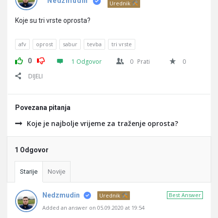
Pitanja
Nedzmudin
Urednik
Koje su tri vrste oprosta?
afv
oprost
sabur
tevba
tri vrste
0
1 Odgovor
0
Prati
0
DIJELI
Povezana pitanja
Koje je najbolje vrijeme za traženje oprosta?
1 Odgovor
Starije
Novije
Nedzmudin
Best Answer
Urednik
Added an answer on 05.09.2020 at 19:54