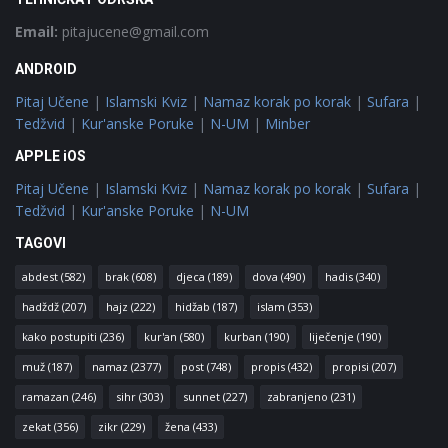
Email:
pitajucene@gmail.com
ANDROID
Pitaj Učene
|
Islamski Kviz
|
Namaz korak po korak
|
Sufara
|
Tedžvid
|
Kur'anske Poruke
|
N-UM
|
Minber
APPLE iOS
Pitaj Učene
|
Islamski Kviz
|
Namaz korak po korak
|
Sufara
|
Tedžvid
|
Kur'anske Poruke
|
N-UM
TAGOVI
abdest
(582)
brak
(608)
djeca
(189)
dova
(490)
hadis
(340)
hadždž
(207)
hajz
(222)
hidžab
(187)
islam
(353)
kako postupiti
(236)
kur'an
(580)
kurban
(190)
liječenje
(190)
muž
(187)
namaz
(2377)
post
(748)
propis
(432)
propisi
(207)
ramazan
(246)
sihr
(303)
sunnet
(227)
zabranjeno
(231)
zekat
(356)
zikr
(229)
žena
(433)