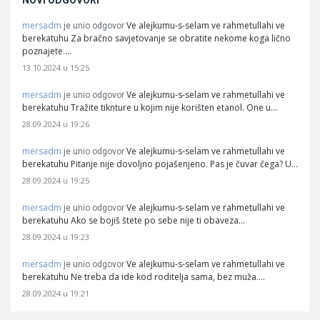
NOVI ODGOVORI
mersadm
Ve alejkumu-s-selam ve rahmetullahi ve
je unio odgovor
berekatuhu Za bračno savjetovanje se obratite nekome koga lično
poznajete.…
13.10.2024 u 15:25
mersadm
Ve alejkumu-s-selam ve rahmetullahi ve
je unio odgovor
berekatuhu Tražite tiknture u kojim nije korišten etanol. One u…
28.09.2024 u 19:26
mersadm
Ve alejkumu-s-selam ve rahmetullahi ve
je unio odgovor
berekatuhu Pitanje nije dovoljno pojašenjeno. Pas je čuvar čega? U…
28.09.2024 u 19:25
mersadm
Ve alejkumu-s-selam ve rahmetullahi ve
je unio odgovor
berekatuhu Ako se bojiš štete po sebe nije ti obaveza…
28.09.2024 u 19:23
mersadm
Ve alejkumu-s-selam ve rahmetullahi ve
je unio odgovor
berekatuhu Ne treba da ide kod roditelja sama, bez muža.…
28.09.2024 u 19:21