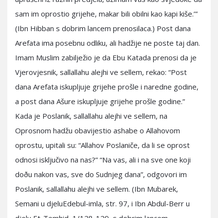
sam im oprostio grijehe, makar bili obilni kao kapi kiše.’”
(Ibn Hibban s dobrim lancem prenosilaca.) Post dana
Arefata ima posebnu odliku, ali hadžije ne poste taj dan.
Imam Muslim zabilježio je da Ebu Katada prenosi da je
Vjerovjesnik, sallallahu alejhi ve sellem, rekao: “Post
dana Arefata iskupljuje grijehe prošle i naredne godine,
a post dana Ašure iskupljuje grijehe prošle godine.”
Kada je Poslanik, sallallahu alejhi ve sellem, na
Oprosnom hadžu obavijestio ashabe o Allahovom
oprostu, upitali su: “Allahov Poslaniče, da li se oprost
odnosi isključivo na nas?” “Na vas, ali i na sve one koji
doðu nakon vas, sve do Sudnjeg dana”, odgovori im
Poslanik, sallallahu alejhi ve sellem. (Ibn Mubarek,
Semani u djeluEdebul-imla, str. 97, i Ibn Abdul-Berr u