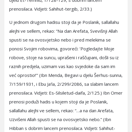
djelu Et-Temhid, 1/128-129, s dobrim lancem
prenosilaca. Vidjeti: Sahihut-tergib, 2/33.)
U jednom drugom hadisu stoji da je Poslanik, sallallahu
alejhi ve sellem, rekao: “Na dan Arefata, Svevišnji Allah
spusti se na ovosvjetsko nebo i pred melekima se
ponosi Svojim robovima, govoreći: ’Pogledajte Moje
robove, stoje na suncu, uprašeni i raščupani, došli su iz
raznih predjela, uzimam vas kao svjedoke da sam im
već oprostio!’” (Ibn Menda, Begavi u djelu Šerhus-sunna,
7/159/1931, i Ebu Ja‘la, 2/299/2086, sa slabim lancem
prenosilaca. Vidjeti: Es-Silsiletud-daifa, 2/125.) Ibn Omer
prenosi poduži hadis u kojem stoji da je Poslanik,
sallallahu alejhi ve sellem, rekao: “…a na dan Arefata,
Uzvišeni Allah spusti se na ovosvjetsko nebo.” (Ibn
Hibban s dobrim lancem prenosilaca. Vidjeti: Sahihut-