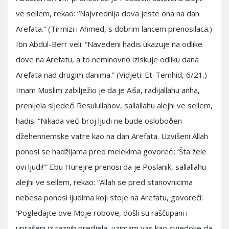
ve sellem, rekao: “Najvrednija dova jeste ona na dan
Arefata.” (Tirmizi i Ahmed, s dobrim lancem prenosilaca.)
Ibn Abdul-Berr veli: “Navedeni hadis ukazuje na odlike
dove na Arefatu, a to neminovno iziskuje odliku dana
Arefata nad drugim danima.” (Vidjeti: Et-Temhid, 6/21.)
Imam Muslim zabilježio je da je Aiša, radijallahu anha,
prenijela sljedeći Resulullahov, sallallahu alejhi ve sellem,
hadis: “Nikada veći broj ljudi ne bude osloboðen
džehennemske vatre kao na dan Arefata. Uzvišeni Allah
ponosi se hadžijama pred melekima govoreći: ’Šta žele
ovi ljudi!’” Ebu Hurejre prenosi da je Poslanik, sallallahu
alejhi ve sellem, rekao: “Allah se pred stanovnicima
nebesa ponosi ljudima koji stoje na Arefatu, govoreći:
’Pogledajte ove Moje robove, došli su raščupani i
uprašeni iz raznih predjela, uzimam vas kao svjedoke da