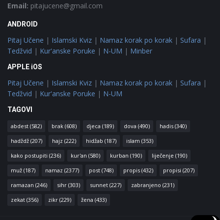
Email:
pitajucene@gmail.com
ANDROID
Pitaj Učene
|
Islamski Kviz
|
Namaz korak po korak
|
Sufara
|
Tedžvid
|
Kur'anske Poruke
|
N-UM
|
Minber
APPLE iOS
Pitaj Učene
|
Islamski Kviz
|
Namaz korak po korak
|
Sufara
|
Tedžvid
|
Kur'anske Poruke
|
N-UM
TAGOVI
abdest
(582)
brak
(608)
djeca
(189)
dova
(490)
hadis
(340)
hadždž
(207)
hajz
(222)
hidžab
(187)
islam
(353)
kako postupiti
(236)
kur'an
(580)
kurban
(190)
liječenje
(190)
muž
(187)
namaz
(2377)
post
(748)
propis
(432)
propisi
(207)
ramazan
(246)
sihr
(303)
sunnet
(227)
zabranjeno
(231)
zekat
(356)
zikr
(229)
žena
(433)