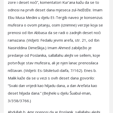
zore i deset noći”, komentatori Kur’ana kažu da se to
odnosi na prvih deset dana mjeseca zul-hidždže. Imam
Ebu Musa Medini u djelu Et-Tergib naveo je konsenzus
mufesira o ovom pitanju, osim (iznimne) verzije koja se
prenosi od Ibn Abbasa da se radi o zadnjih deset noći
ramazana. (Vidjeti: Fedailu jevmi arefa, str. 21, od Ibn
Nasiriddina Dimeškija.) Imam Ahmed zabilježio je
predanje od Poslanika, sallallahu alejhi ve sellem, koje
potvrðuje stav mufesira, ali je njen lanac prenosilaca
ništavan. (Vidjeti: Es-Silsiletud-daifa, 7/162). Enes b.
Malik kaže da se u vezi s ovih deset dana govorilo:
“Svaki dan vrijedi kao hiljadu dana, a dan Arefata kao
deset hiljada dana.” (Bejheki u djelu Šuabul-iman,
3/358/3766.)
Abdullah b. Amr prenosi da je Poslanik, sallallahu alejhi