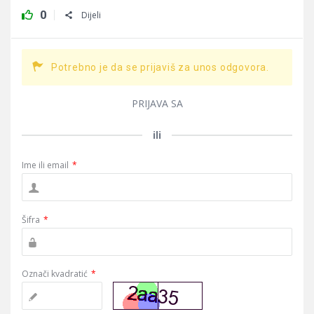
0
Dijeli
Potrebno je da se prijaviš za unos odgovora.
PRIJAVA SA
ili
Ime ili email
*
Šifra
*
Označi kvadratić
*