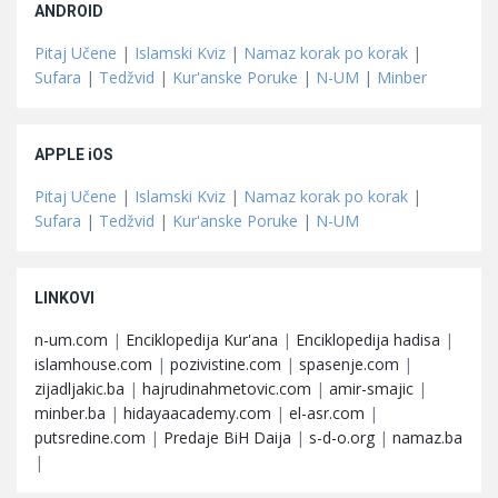
ANDROID
Pitaj Učene
|
Islamski Kviz
|
Namaz korak po korak
|
Sufara
|
Tedžvid
|
Kur'anske Poruke
|
N-UM
|
Minber
APPLE iOS
Pitaj Učene
|
Islamski Kviz
|
Namaz korak po korak
|
Sufara
|
Tedžvid
|
Kur'anske Poruke
|
N-UM
LINKOVI
n-um.com
|
Enciklopedija Kur'ana
|
Enciklopedija hadisa
|
islamhouse.com
|
pozivistine.com
|
spasenje.com
|
zijadljakic.ba
|
hajrudinahmetovic.com
|
amir-smajic
|
minber.ba
|
hidayaacademy.com
|
el-asr.com
|
putsredine.com
|
Predaje BiH Daija
|
s-d-o.org
|
namaz.ba
|