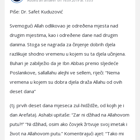
Added an answer on 16.09.2019 at 15:05
Piše: Dr. Safet Kuduzović
Svemogući Allah odlikovao je odreðena mjesta nad
drugim mjestima, kao i odreðene dane nad drugim
danima. Stoga se nagrada za činjenje dobrih djela
razlikuje shodno vremenu u kojem su ta djela učinjena.
Buhari je zabilježio da je Ibn Abbas prenio sljedeće
Poslanikove, sallallahu alejhi ve sellem, riječi: “Nema
vremena u kojem su dobra djela draža Allahu od ovih
deset dana”
(tj. prvih deset dana mjeseca zul-hidždže, od kojih je i
dan Arefata). Ashabi upitaše: “Zar ni džihad na Allahovom
putu?!” “Ni džihad, osim ako čovjek žrtvuje svoj imetak i
život na Allahovom putu.” Komentirajući ajet: “Tako mi