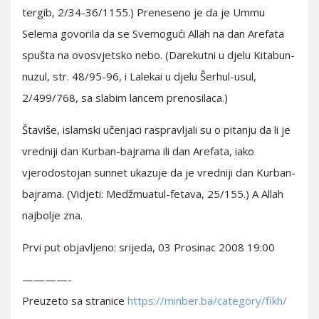
tergib, 2/34-36/1155.) Preneseno je da je Ummu
Selema govorila da se Svemogući Allah na dan Arefata
spušta na ovosvjetsko nebo. (Darekutni u djelu Kitabun-
nuzul, str. 48/95-96, i Lalekai u djelu Šerhul-usul,
2/499/768, sa slabim lancem prenosilaca.)
Štaviše, islamski učenjaci raspravljali su o pitanju da li je
vredniji dan Kurban-bajrama ili dan Arefata, iako
vjerodostojan sunnet ukazuje da je vredniji dan Kurban-
bajrama. (Vidjeti: Medžmuatul-fetava, 25/155.) A Allah
najbolje zna.
Prvi put objavljeno: srijeda, 03 Prosinac 2008 19:00
————-
Preuzeto sa stranice
https://minber.ba/category/fikh/