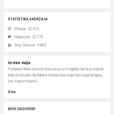
STATISTIKA SADRŽAJA
Pitanja :
22.415
Odgovora :
22.775
Reg. članova :
9.863
Članci
Izreke daija
Ponekad Allah dozvoli onima koji su ti najbliži da te povrijede
kako bi shvatio da Allaha trebaš više nego bilo koga drugog.
(mr. Fahret Kadrić)
Više
NOVI ODGOVORI