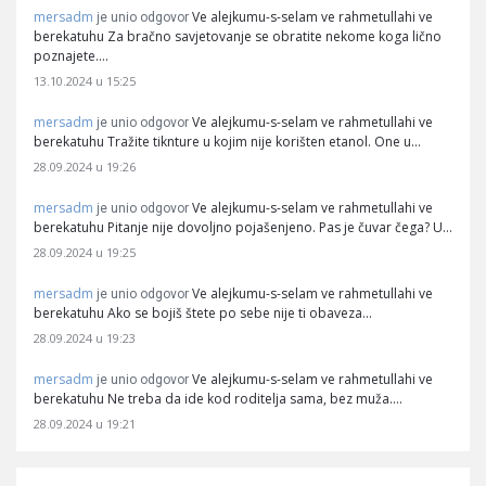
mersadm
Ve alejkumu-s-selam ve rahmetullahi ve
je unio odgovor
berekatuhu Za bračno savjetovanje se obratite nekome koga lično
poznajete.…
13.10.2024 u 15:25
mersadm
Ve alejkumu-s-selam ve rahmetullahi ve
je unio odgovor
berekatuhu Tražite tiknture u kojim nije korišten etanol. One u…
28.09.2024 u 19:26
mersadm
Ve alejkumu-s-selam ve rahmetullahi ve
je unio odgovor
berekatuhu Pitanje nije dovoljno pojašenjeno. Pas je čuvar čega? U…
28.09.2024 u 19:25
mersadm
Ve alejkumu-s-selam ve rahmetullahi ve
je unio odgovor
berekatuhu Ako se bojiš štete po sebe nije ti obaveza…
28.09.2024 u 19:23
mersadm
Ve alejkumu-s-selam ve rahmetullahi ve
je unio odgovor
berekatuhu Ne treba da ide kod roditelja sama, bez muža.…
28.09.2024 u 19:21