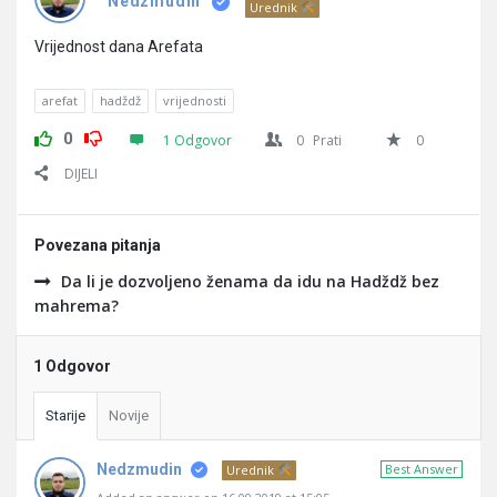
Pitanja
Nedzmudin
Urednik
Vrijednost dana Arefata
arefat
hadždž
vrijednosti
0
1 Odgovor
0
Prati
0
DIJELI
Povezana pitanja
Da li je dozvoljeno ženama da idu na Hadždž bez
mahrema?
1 Odgovor
Starije
Novije
Nedzmudin
Best Answer
Urednik