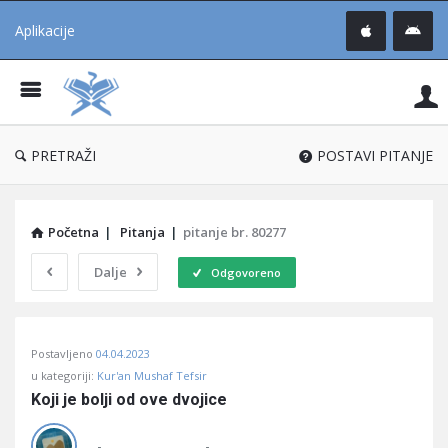
Aplikacije
Pit
Uč
®
PRETRAŽI
POSTAVI PITANJE
Početna
|
Pitanja
|
pitanje br. 80277
Dalje
Odgovoreno
Pitaj
Postavljeno
04.04.2023
Učene
u kategoriji:
Kur'an Mushaf Tefsir
®
Koji je bolji od ove dvojice
Latest