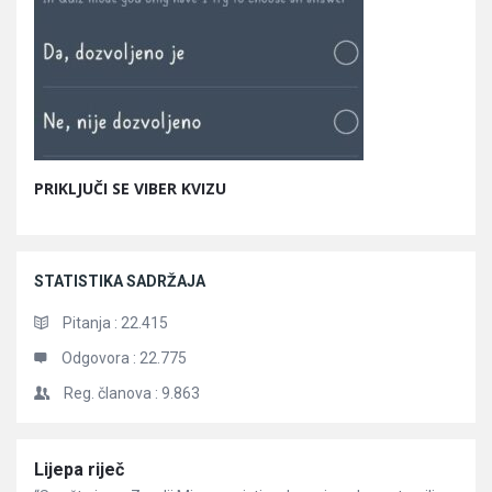
PRIKLJUČI SE VIBER KVIZU
STATISTIKA SADRŽAJA
Pitanja :
22.415
Odgovora :
22.775
Reg. članova :
9.863
Članci
Lijepa riječ