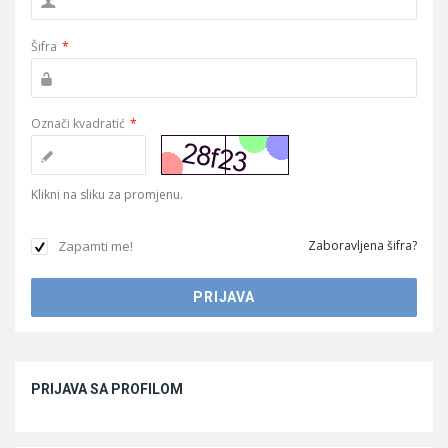
Šifra
*
Označi kvadratić
*
Klikni na sliku za promjenu.
Zapamti me!
Zaboravljena šifra?
Sidebar
PRIJAVA SA PROFILOM