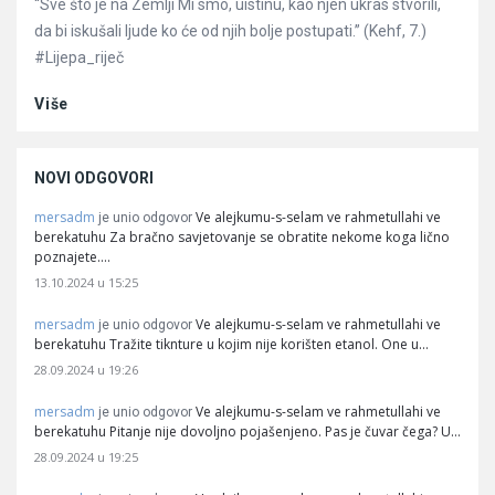
“Sve što je na Zemlji Mi smo, uistinu, kao njen ukras stvorili,
da bi iskušali ljude ko će od njih bolje postupati.” (Kehf, 7.)
#Lijepa_riječ
Više
NOVI ODGOVORI
mersadm
Ve alejkumu-s-selam ve rahmetullahi ve
je unio odgovor
berekatuhu Za bračno savjetovanje se obratite nekome koga lično
poznajete.…
13.10.2024 u 15:25
mersadm
Ve alejkumu-s-selam ve rahmetullahi ve
je unio odgovor
berekatuhu Tražite tiknture u kojim nije korišten etanol. One u…
28.09.2024 u 19:26
mersadm
Ve alejkumu-s-selam ve rahmetullahi ve
je unio odgovor
berekatuhu Pitanje nije dovoljno pojašenjeno. Pas je čuvar čega? U…
28.09.2024 u 19:25