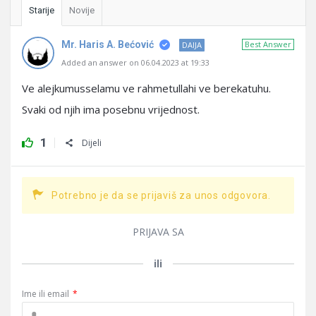
Starije
Novije
Mr. Haris A. Bećović
Best Answer
DAIJA
Added an answer on 06.04.2023 at 19:33
Ve alejkumusselamu ve rahmetullahi ve berekatuhu.
Svaki od njih ima posebnu vrijednost.
1
Dijeli
Potrebno je da se prijaviš za unos odgovora.
PRIJAVA SA
ili
Ime ili email
*