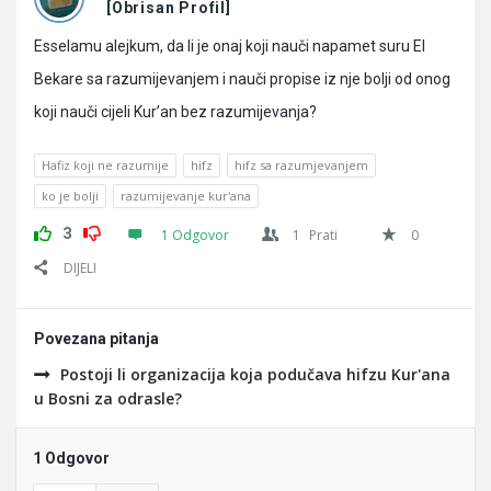
Pitanja
[Obrisan Profil]
Esselamu alejkum, da li je onaj koji nauči napamet suru El
Bekare sa razumijevanjem i nauči propise iz nje bolji od onog
koji nauči cijeli Kur’an bez razumijevanja?
Hafiz koji ne razumije
hifz
hifz sa razumjevanjem
ko je bolji
razumijevanje kur'ana
3
1 Odgovor
1
Prati
0
DIJELI
Povezana pitanja
Postoji li organizacija koja podučava hifzu Kur'ana
u Bosni za odrasle?
1 Odgovor