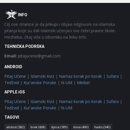
Footer
O
INFO
Cilj ove stranice je da prikupi i objavi odgovore na islamska
pitanja koje su dali islamski učenjaci sve četiri pravne škole-
mezheba...čitaj više u izborniku na linku Info.
TEHNIČKA PODRŠKA
Email:
pitajucene@gmail.com
ANDROID
Pitaj Učene
|
Islamski Kviz
|
Namaz korak po korak
|
Sufara
|
Tedžvid
|
Kur'anske Poruke
|
N-UM
|
Minber
APPLE iOS
Pitaj Učene
|
Islamski Kviz
|
Namaz korak po korak
|
Sufara
|
Tedžvid
|
Kur'anske Poruke
|
N-UM
TAGOVI
abdest
(582)
brak
(608)
djeca
(189)
dova
(490)
hadis
(340)