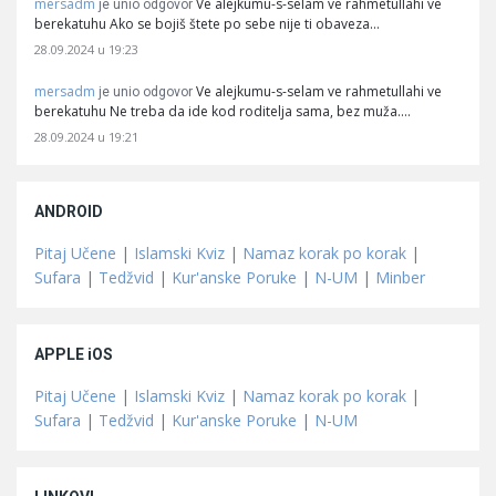
mersadm
Ve alejkumu-s-selam ve rahmetullahi ve
je unio odgovor
berekatuhu Ako se bojiš štete po sebe nije ti obaveza…
28.09.2024 u 19:23
mersadm
Ve alejkumu-s-selam ve rahmetullahi ve
je unio odgovor
berekatuhu Ne treba da ide kod roditelja sama, bez muža.…
28.09.2024 u 19:21
ANDROID
Pitaj Učene
|
Islamski Kviz
|
Namaz korak po korak
|
Sufara
|
Tedžvid
|
Kur'anske Poruke
|
N-UM
|
Minber
APPLE iOS
Pitaj Učene
|
Islamski Kviz
|
Namaz korak po korak
|
Sufara
|
Tedžvid
|
Kur'anske Poruke
|
N-UM