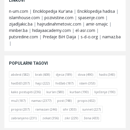
LINKOVI
n-um.com
|
Enciklopedija Kur'ana
|
Enciklopedija hadisa
|
islamhouse.com
|
pozivistine.com
|
spasenje.com
|
zijadljakic.ba
|
hajrudinahmetovic.com
|
amir-smajic
|
minber.ba
|
hidayaacademy.com
|
el-asr.com
|
putsredine.com
|
Predaje BiH Daija
|
s-d-o.org
|
namaz.ba
|
POPULARNI TAGOVI
abdest
(582)
brak
(608)
djeca
(189)
dova
(490)
hadis
(340)
hadždž
(207)
hajz
(222)
hidžab
(187)
islam
(353)
kako postupiti
(236)
kur'an
(580)
kurban
(190)
liječenje
(190)
muž
(187)
namaz
(2377)
post
(748)
propis
(432)
propisi
(207)
ramazan
(246)
sihr
(303)
sunnet
(227)
zabranjeno
(231)
zekat
(356)
zikr
(229)
žena
(433)