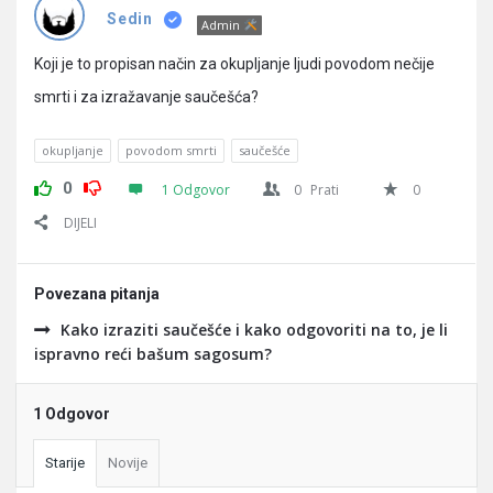
Pitanja
Sedin
Admin
Koji je to propisan način za okupljanje ljudi povodom nečije
smrti i za izražavanje saučešća?
okupljanje
povodom smrti
saučešće
0
1 Odgovor
0
Prati
0
DIJELI
Povezana pitanja
Kako izraziti saučešće i kako odgovoriti na to, je li
ispravno reći bašum sagosum?
1 Odgovor
Starije
Novije