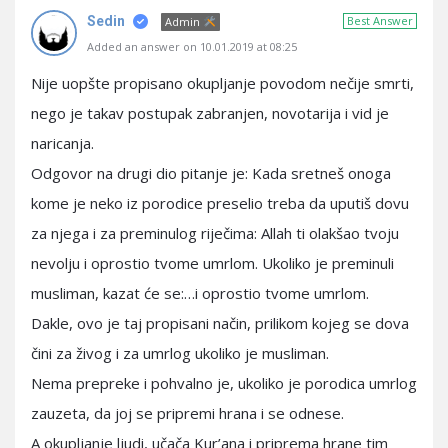
Sedin
Best Answer
Admin
Added an answer on 10.01.2019 at 08:25
Nije uopšte propisano okupljanje povodom nečije smrti,
nego je takav postupak zabranjen, novotarija i vid je
naricanja.
Odgovor na drugi dio pitanje je: Kada sretneš onoga
kome je neko iz porodice preselio treba da uputiš dovu
za njega i za preminulog riječima: Allah ti olakšao tvoju
nevolju i oprostio tvome umrlom. Ukoliko je preminuli
musliman, kazat će se:…i oprostio tvome umrlom.
Dakle, ovo je taj propisani način, prilikom kojeg se dova
čini za živog i za umrlog ukoliko je musliman.
Nema prepreke i pohvalno je, ukoliko je porodica umrlog
zauzeta, da joj se pripremi hrana i se odnese.
A okupljanje ljudi, učača Kur’ana i priprema hrane tim