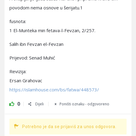
povodom nema osnove u šerijatu.1
fusnota:
1 El-Munteka min fetava-l-Fevzan, 2/257.
Salih ibn Fevzan el-Fevzan
Prijevod: Senad Muhić
Revizija:
Ersan Grahovac
https://islamhouse.com/bs/fatwa/448573/
0
Dijeli
Poništi oznaku - odgovoreno
Potrebno je da se prijaviš za unos odgovora.