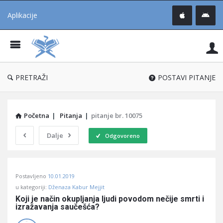
Aplikacije
Pit
Uč
®
PRETRAŽI
POSTAVI PITANJE
Početna
|
Pitanja
|
pitanje br. 10075
Dalje
Odgovoreno
Pitaj
Postavljeno
10.01.2019
Učene
u kategoriji:
Dženaza Kabur Mejjit
®
Koji je način okupljanja ljudi povodom nečije smrti i 
izražavanja saučešća?
Latest