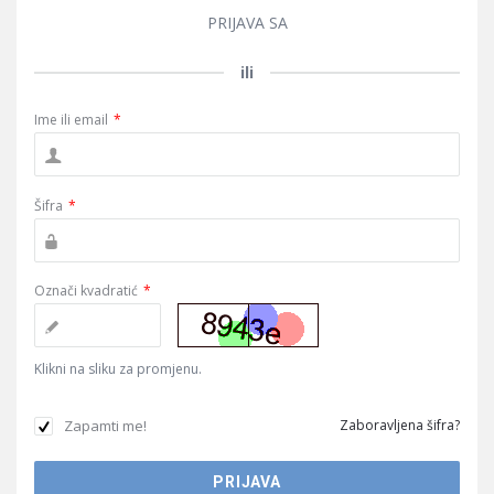
PRIJAVA SA
ili
Ime ili email
*
Šifra
*
Označi kvadratić
*
Klikni na sliku za promjenu.
Zapamti me!
Zaboravljena šifra?