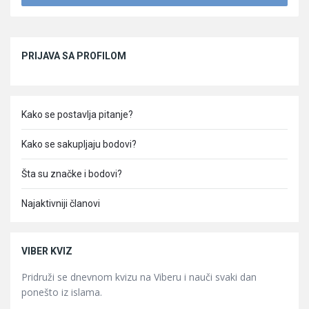
Sidebar
PRIJAVA SA PROFILOM
Kako se postavlja pitanje?
Kako se sakupljaju bodovi?
Šta su značke i bodovi?
Najaktivniji članovi
VIBER KVIZ
Pridruži se dnevnom kvizu na Viberu i nauči svaki dan
ponešto iz islama.