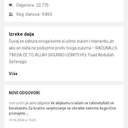
Odgovora :
22.775
Reg. članova :
9.863
Članci
Izreke daija
Čuvaj se sabura onoga kome si učinio zulum i nepravdu, jer
ako on ništa ne poduzme protiv tvoga zuluma – RAČUNAJ S
TIM DA ĆE TO ALLAH SIGURNO UČINITI! Hfz. Fuad Abdullah
Seferagić
Više
NOVI ODGOVORI
mersadm
Ve alejkumu-s-selam ve rahmetullahi ve
je unio odgovor
berekatuhu Za bračno savjetovanje se obratite nekome koga lično
poznajete.…
13.10.2024 u 15:25