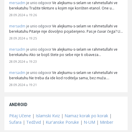
mersadm
Ve alejkumu-s-selam ve rahmetullahi ve
je unio odgovor
berekatuhu Tražite tiknture u kojim nije korišten etanol. One u…
28.09.2024 u 19:26
mersadm
Ve alejkumu-s-selam ve rahmetullahi ve
je unio odgovor
berekatuhu Pitanje nije dovoljno pojašenjeno. Pas je čuvar čega? U…
28.09.2024 u 19:25
mersadm
Ve alejkumu-s-selam ve rahmetullahi ve
je unio odgovor
berekatuhu Ako se bojiš štete po sebe nije ti obaveza…
28.09.2024 u 19:23
mersadm
Ve alejkumu-s-selam ve rahmetullahi ve
je unio odgovor
berekatuhu Ne treba da ide kod roditelja sama, bez muža.…
28.09.2024 u 19:21
ANDROID
Pitaj Učene
|
Islamski Kviz
|
Namaz korak po korak
|
Sufara
|
Tedžvid
|
Kur'anske Poruke
|
N-UM
|
Minber