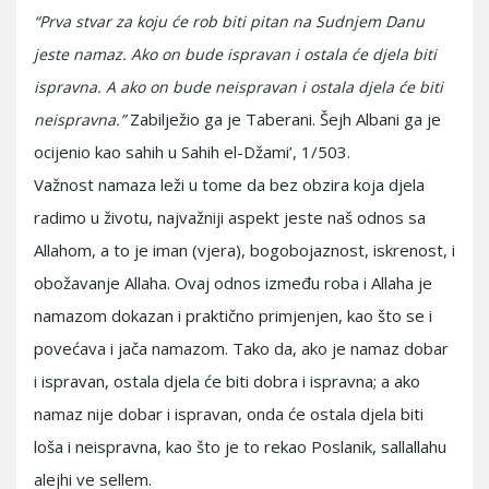
“Prva stvar za koju će rob biti pitan na Sudnjem Danu
jeste namaz. Ako on bude ispravan i ostala će djela biti
ispravna. A ako on bude neispravan i ostala djela će biti
Zabilježio ga je Taberani. Šejh Albani ga je
neispravna.”
ocijenio kao sahih u Sahih el-Džami’, 1/503.
Važnost namaza leži u tome da bez obzira koja djela
radimo u životu, najvažniji aspekt jeste naš odnos sa
Allahom, a to je iman (vjera), bogobojaznost, iskrenost, i
obožavanje Allaha. Ovaj odnos između roba i Allaha je
namazom dokazan i praktično primjenjen, kao što se i
povećava i jača namazom. Tako da, ako je namaz dobar
i ispravan, ostala djela će biti dobra i ispravna; a ako
namaz nije dobar i ispravan, onda će ostala djela biti
loša i neispravna, kao što je to rekao Poslanik, sallallahu
alejhi ve sellem.