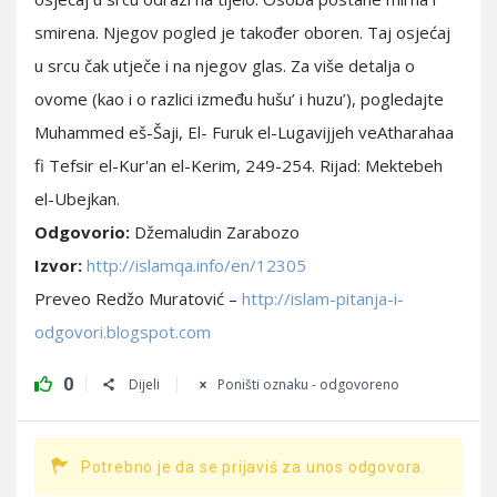
smirena. Njegov pogled je također oboren. Taj osjećaj
u srcu čak utječe i na njegov glas. Za više detalja o
ovome (kao i o razlici između hušu’ i huzu’), pogledajte
Muhammed eš-Šaji, El- Furuk el-Lugavijjeh veAtharahaa
fi Tefsir el-Kur'an el-Kerim, 249-254. Rijad: Mektebeh
el-Ubejkan.
Odgovorio:
Džemaludin Zarabozo
Izvor:
http://islamqa.info/en/12305
Preveo Redžo Muratović –
http://islam-pitanja-i-
odgovori.blogspot.com
0
Dijeli
Poništi oznaku - odgovoreno
Potrebno je da se prijaviš za unos odgovora.