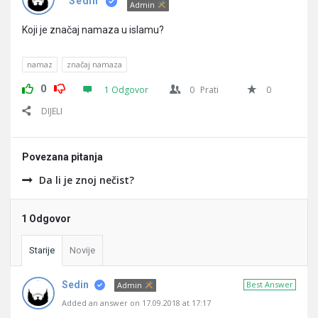
Pitanja
Sedin
Admin
Koji je značaj namaza u islamu?
namaz
značaj namaza
0
1 Odgovor
0
Prati
0
DIJELI
Povezana pitanja
Da li je znoj nečist?
1 Odgovor
Starije
Novije
Sedin
Best Answer
Admin
Added an answer on 17.09.2018 at 17:17