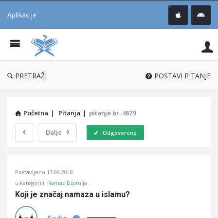
Aplikacije
Pit
Uč
®
PRETRAŽI
POSTAVI PITANJE
Početna
|
Pitanja
|
pitanje br. 4679
Dalje
Odgovoreno
Pitaj
Postavljeno
17.09.2018
Učene
u kategoriji:
Namaz Džamija
®
Koji je značaj namaza u islamu?
Latest