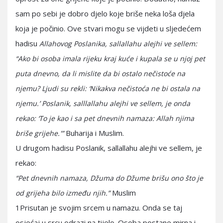
sam po sebi je dobro djelo koje briše neka loša djela
koja je počinio. Ove stvari mogu se vijdeti u sljedećem
hadisu
Allahovog Poslanika, sallallahu alejhi ve sellem:
“Ako bi osoba imala rijeku kraj kuće i kupala se u njoj pet
puta dnevno, da li mislite da bi ostalo nečistoće na
njemu? Ljudi su rekli: ‘Nikakva nečistoća ne bi ostala na
njemu.’ Poslanik, salllallahu alejhi ve sellem, je onda
rekao: ‘To je kao i sa pet dnevnih namaza: Allah njima
Buharija i Muslim.
briše grijehe.'”
U drugom hadisu Poslanik, sallallahu alejhi ve sellem, je
rekao:
“Pet dnevnih namaza, Džuma do Džume brišu ono što je
Muslim
od grijeha bilo između njih.”
1Prisutan je svojim srcem u namazu. Onda se taj
osjećaj u srcu odrazi na tijelo. Osoba postane mirna i