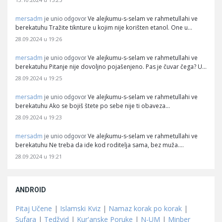
mersadm
Ve alejkumu-s-selam ve rahmetullahi ve
je unio odgovor
berekatuhu Tražite tiknture u kojim nije korišten etanol. One u…
28.09.2024 u 19:26
mersadm
Ve alejkumu-s-selam ve rahmetullahi ve
je unio odgovor
berekatuhu Pitanje nije dovoljno pojašenjeno. Pas je čuvar čega? U…
28.09.2024 u 19:25
mersadm
Ve alejkumu-s-selam ve rahmetullahi ve
je unio odgovor
berekatuhu Ako se bojiš štete po sebe nije ti obaveza…
28.09.2024 u 19:23
mersadm
Ve alejkumu-s-selam ve rahmetullahi ve
je unio odgovor
berekatuhu Ne treba da ide kod roditelja sama, bez muža.…
28.09.2024 u 19:21
ANDROID
Pitaj Učene
|
Islamski Kviz
|
Namaz korak po korak
|
Sufara
|
Tedžvid
|
Kur'anske Poruke
|
N-UM
|
Minber