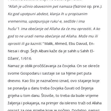
(fazrovi op. pre
“Allah je učinio obaveznim pet namaza
.).
Ko god upotpuni abdest, klanja ih u propisanim
vremenima, upotpunjuje ruku’-e, sedžde i ima
1
hušu’
ima obećanje od Allaha da će mu oprostiti. A ko
god to ne uradi nema obećanje od Allaha. Može mu ili
Malik, Ahmed, Ebu Davud, En-
oprositi ili ga kazniti.”
Nesai i drugi. Šejh Albani kaže da je sahih u Sahih El-
Džami’, 1/616.
Namaz je oblik pročišćavanja za čovjeka. On se okreće
svome Gospodaru i sastaje se sa Njime pet puta
dnevno. Kao što je naznačeno iznad, ovo stajanje koje
se ponavlja u danu treba čovjeka čuvati od činjenja
grijeha u tom danu. Štoviše, to treba da bude vrijeme
žaljenja i pokajanja, na primjer da iskreno traži od Allaha
oprost za one grijehe koje je počinio. Dodatno, namaz