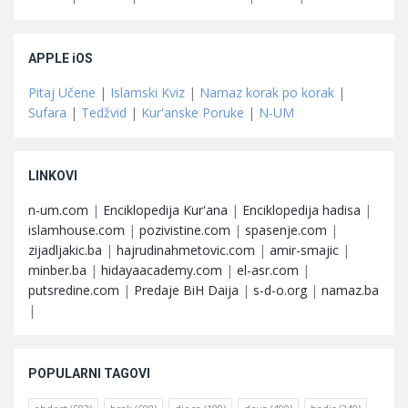
APPLE iOS
Pitaj Učene
|
Islamski Kviz
|
Namaz korak po korak
|
Sufara
|
Tedžvid
|
Kur'anske Poruke
|
N-UM
LINKOVI
n-um.com
|
Enciklopedija Kur'ana
|
Enciklopedija hadisa
|
islamhouse.com
|
pozivistine.com
|
spasenje.com
|
zijadljakic.ba
|
hajrudinahmetovic.com
|
amir-smajic
|
minber.ba
|
hidayaacademy.com
|
el-asr.com
|
putsredine.com
|
Predaje BiH Daija
|
s-d-o.org
|
namaz.ba
|
POPULARNI TAGOVI