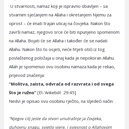
U stvarnosti, namaz koji je ispravno obavljen – sa
stvarnim sjećanjem na Allaha i okretanjem Njemu za
oprost – će imati trajan uticaj na čovjeka. Nakon što
završi namaz, njegovo srce će biti ispunjeno spomenom
na Allaha. Bojati će se Allaha i također će se nadati
Allahu. Nakon što to osjeti, neće htjeti otići iz tog
povlaštenog položaja u onaj kada je nepokoran Allahu.
Allah je spomenuo ovu osobinu namaza kada je rekao,
prijevod značenja:
“Molitva, zaista, odvraća od razvrata i od svega
što je ružno”
[El-‘Ankebūt 29:45]
Nedvi je opisao ovu osobinu rječito, na sljedeći način:
“Njegov cilj jeste da stvori unutrašnje ja čovjeka,
duhovnu snagu, svjetlo vjere, i svjesnost o Allahovom