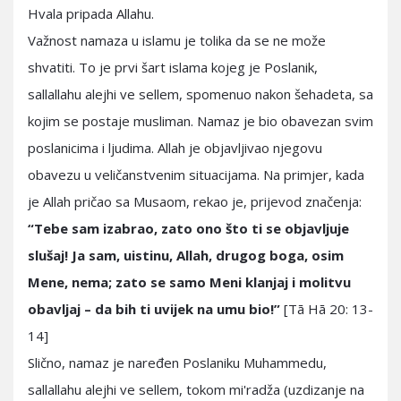
Hvala pripada Allahu.
Važnost namaza u islamu je tolika da se ne može
shvatiti. To je prvi šart islama kojeg je Poslanik,
sallallahu alejhi ve sellem, spomenuo nakon šehadeta, sa
kojim se postaje musliman. Namaz je bio obavezan svim
poslanicima i ljudima. Allah je objavljivao njegovu
obavezu u veličanstvenim situacijama. Na primjer, kada
je Allah pričao sa Musaom, rekao je, prijevod značenja:
“Tebe sam izabrao, zato ono što ti se objavljuje
slušaj! Ja sam, uistinu, Allah, drugog boga, osim
Mene, nema; zato se samo Meni klanjaj i molitvu
obavljaj – da bih ti uvijek na umu bio!”
[Tā Hā 20: 13-
14]
Slično, namaz je naređen Poslaniku Muhammedu,
sallallahu alejhi ve sellem, tokom mi'radža (uzdizanje na