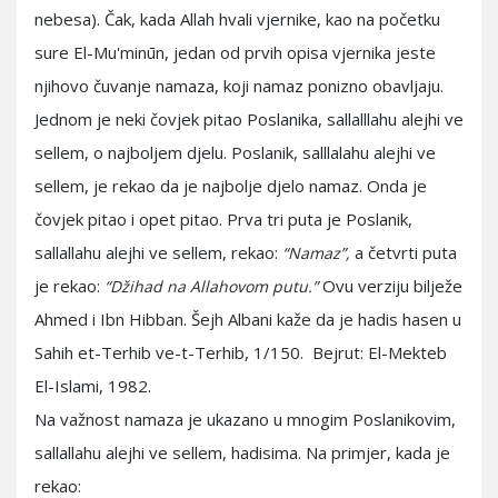
nebesa). Čak, kada Allah hvali vjernike, kao na početku
sure El-Mu'minūn, jedan od prvih opisa vjernika jeste
njihovo čuvanje namaza, koji namaz ponizno obavljaju.
Jednom je neki čovjek pitao Poslanika, sallalllahu alejhi ve
sellem, o najboljem djelu. Poslanik, salllalahu alejhi ve
sellem, je rekao da je najbolje djelo namaz. Onda je
čovjek pitao i opet pitao. Prva tri puta je Poslanik,
sallallahu alejhi ve sellem, rekao:
a četvrti puta
“Namaz”,
je rekao:
Ovu verziju bilježe
“Džihad na Allahovom putu.”
Ahmed i Ibn Hibban. Šejh Albani kaže da je hadis hasen u
Sahih et-Terhib ve-t-Terhib, 1/150. Bejrut: El-Mekteb
El-Islami, 1982.
Na važnost namaza je ukazano u mnogim Poslanikovim,
sallallahu alejhi ve sellem, hadisima. Na primjer, kada je
rekao: