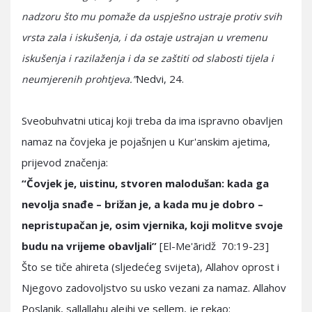
nadzoru što mu pomaže da uspješno ustraje protiv svih
vrsta zala i iskušenja, i da ostaje ustrajan u vremenu
iskušenja i razilaženja i da se zaštiti od slabosti tijela i
Nedvi, 24.
neumjerenih prohtjeva.”
Sveobuhvatni uticaj koji treba da ima ispravno obavljen
namaz na čovjeka je pojašnjen u Kur'anskim ajetima,
prijevod značenja:
“Čovjek je, uistinu, stvoren malodušan: kada ga
nevolja snađe – brižan je, a kada mu je dobro –
nepristupačan je, osim vjernika, koji molitve svoje
budu na vrijeme obavljali”
[El-Me'āridž 70:19-23]
Što se tiče ahireta (sljedećeg svijeta), Allahov oprost i
Njegovo zadovoljstvo su usko vezani za namaz. Allahov
Poslanik, sallallahu alejhi ve sellem, je rekao: