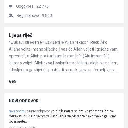
Odgovora :
22.775
Reg. članova :
9.863
Članci
Lijepa riječ
*Ljubav i slijeđenje* Uzvišeni je Allah rekao: *“Reci: ‘Ako
Allaha volite, mene slijedite, i vas će Allah voljeti i grijehe vam
oprostiti!’, a Allah prašta i samilostan je”* (Alu Imran, 31).
Iskreno voljeti Allahovog Poslanika, sallallahu alejhi ve sellem,
i dosljedno ga slijediti, postulati su na kojima se temelji vjera ...
Više
NOVI ODGOVORI
mersadm
Ve alejkumu-s-selam ve rahmetullahi ve
je unio odgovor
berekatuhu Za bračno savjetovanje se obratite nekome koga lično
poznajete.…
13.10.2024 u 15:25