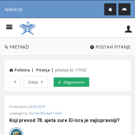
Aplikacije
Pit
Uč
®
PRETRAŽI
POSTAVI PITANJE
Početna
|
Pitanja
|
pitanje br. 17152
Dalje
Odgovoreno
Pitaj
Postavljeno
26.09.2019
Učene
u kategoriji:
Kur'an Mushaf Tefsir
®
Koji prevod 78. ajeta sure El-Isra je najispravniji?
Latest