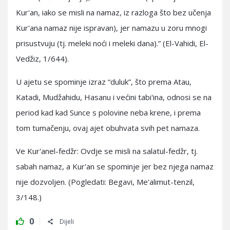
Kur'an, iako se misli na namaz, iz razloga što bez učenja
Kur'ana namaz nije ispravan), jer namazu u zoru mnogi
prisustvuju (tj. meleki noći i meleki dana).” (El-Vahidi, El-
Vedžiz, 1/644).
U ajetu se spominje izraz “duluk”, što prema Atau,
Katadi, Mudžahidu, Hasanu i većini tabi'ina, odnosi se na
period kad kad Sunce s polovine neba krene, i prema
tom tumačenju, ovaj ajet obuhvata svih pet namaza.
Ve Kur'anel-fedžr: Ovdje se misli na salatul-fedžr, tj.
sabah namaz, a Kur'an se spominje jer bez njega namaz
nije dozvoljen. (Pogledati: Begavi, Me'alimut-tenzil,
3/148.)
0
Dijeli