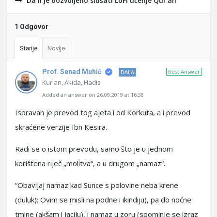
Da li je dozvoljeno slušati LoFi učenje Qur'an
1 Odgovor
Starije
Novije
Prof. Senad Muhić
Best Answer
DAIJA
Kur'an, Akida, Hadis
Added an answer on 26.09.2019 at 16:38
Ispravan je prevod tog ajeta i od Korkuta, a i prevod
skraćene verzije Ibn Kesira.
Radi se o istom prevodu, samo što je u jednom
korištena riječ „molitva“, a u drugom „namaz“.
“Obavljaj namaz kad Sunce s polovine neba krene
(duluk): Ovim se misli na podne i ikindiju), pa do noćne
tmine (akšam i jaciju), i namaz u zoru (spominje se izraz