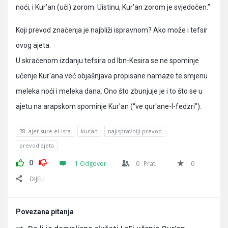
noći, i Kur'an (uči) zorom. Uistinu, Kur'an zorom je svjedočen.”
Koji prevod značenja je najbliži ispravnom? Ako može i tefsir
ovog ajeta.
U skraćenom izdanju tefsira od Ibn-Kesira se ne spominje
učenje Kur'ana već objašnjava propisane namaze te smjenu
meleka noći i meleka dana. Ono što zbunjuje je i to što se u
ajetu na arapskom spominje Kur'an (“ve qur'ane-l-fedzri”).
78. ajet sure el-isra
kur'an
najispravniji prevod
prevod ajeta
0
1 Odgovor
0
Prati
0
DIJELI
Povezana pitanja