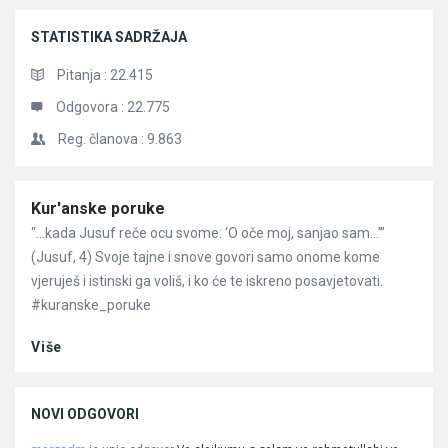
STATISTIKA SADRŽAJA
Pitanja :
22.415
Odgovora :
22.775
Reg. članova :
9.863
Članci
Kur'anske poruke
“…kada Jusuf reče ocu svome: ‘O oče moj, sanjao sam…'”
(Jusuf, 4) Svoje tajne i snove govori samo onome kome
vjeruješ i istinski ga voliš, i ko će te iskreno posavjetovati.
#kuranske_poruke
Više
NOVI ODGOVORI