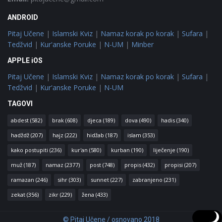
ANDROID
Pitaj Učene
|
Islamski Kviz
|
Namaz korak po korak
|
Sufara
|
Tedžvid
|
Kur'anske Poruke
|
N-UM
|
Minber
APPLE iOS
Pitaj Učene
|
Islamski Kviz
|
Namaz korak po korak
|
Sufara
|
Tedžvid
|
Kur'anske Poruke
|
N-UM
TAGOVI
abdest
(582)
brak
(608)
djeca
(189)
dova
(490)
hadis
(340)
hadždž
(207)
hajz
(222)
hidžab
(187)
islam
(353)
kako postupiti
(236)
kur'an
(580)
kurban
(190)
liječenje
(190)
muž
(187)
namaz
(2377)
post
(748)
propis
(432)
propisi
(207)
ramazan
(246)
sihr
(303)
sunnet
(227)
zabranjeno
(231)
zekat
(356)
zikr
(229)
žena
(433)
© Pitaj Učene / osnovano 2018