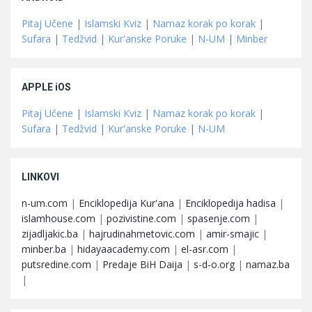
Pitaj Učene
|
Islamski Kviz
|
Namaz korak po korak
|
Sufara
|
Tedžvid
|
Kur'anske Poruke
|
N-UM
|
Minber
APPLE iOS
Pitaj Učene
|
Islamski Kviz
|
Namaz korak po korak
|
Sufara
|
Tedžvid
|
Kur'anske Poruke
|
N-UM
LINKOVI
n-um.com
|
Enciklopedija Kur'ana
|
Enciklopedija hadisa
|
islamhouse.com
|
pozivistine.com
|
spasenje.com
|
zijadljakic.ba
|
hajrudinahmetovic.com
|
amir-smajic
|
minber.ba
|
hidayaacademy.com
|
el-asr.com
|
putsredine.com
|
Predaje BiH Daija
|
s-d-o.org
|
namaz.ba
|