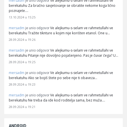
mersadm
Ve alejkumu-s-selam ve rahmetullahi ve
je unio odgovor
berekatuhu Za bračno savjetovanje se obratite nekome koga lično
poznajete.…
13.10.2024 u 15:25
mersadm
Ve alejkumu-s-selam ve rahmetullahi ve
je unio odgovor
berekatuhu Tražite tiknture u kojim nije korišten etanol. One u…
28.09.2024 u 19:26
mersadm
Ve alejkumu-s-selam ve rahmetullahi ve
je unio odgovor
berekatuhu Pitanje nije dovoljno pojašenjeno. Pas je čuvar čega? U…
28.09.2024 u 19:25
mersadm
Ve alejkumu-s-selam ve rahmetullahi ve
je unio odgovor
berekatuhu Ako se bojiš štete po sebe nije ti obaveza…
28.09.2024 u 19:23
mersadm
Ve alejkumu-s-selam ve rahmetullahi ve
je unio odgovor
berekatuhu Ne treba da ide kod roditelja sama, bez muža.…
28.09.2024 u 19:21
ANDROID