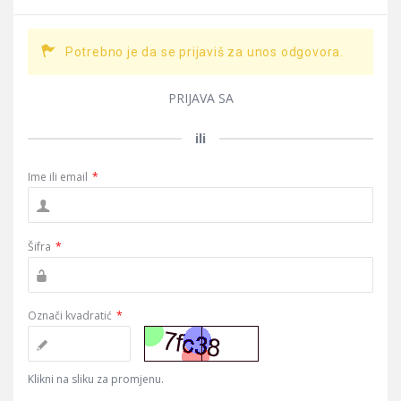
Potrebno je da se prijaviš za unos odgovora.
PRIJAVA SA
ili
Ime ili email
*
Šifra
*
Označi kvadratić
*
Klikni na sliku za promjenu.