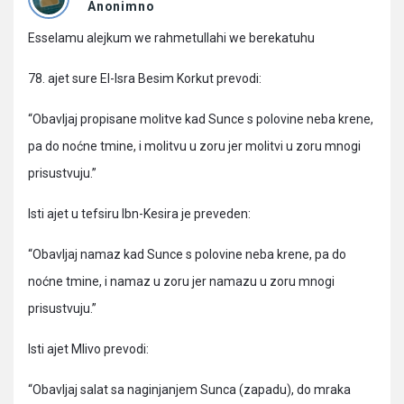
Pitanja
Anonimno
Esselamu alejkum we rahmetullahi we berekatuhu
78. ajet sure El-Isra Besim Korkut prevodi:
“Obavljaj propisane molitve kad Sunce s polovine neba krene,
pa do noćne tmine, i molitvu u zoru jer molitvi u zoru mnogi
prisustvuju.”
Isti ajet u tefsiru Ibn-Kesira je preveden:
“Obavljaj namaz kad Sunce s polovine neba krene, pa do
noćne tmine, i namaz u zoru jer namazu u zoru mnogi
prisustvuju.”
Isti ajet Mlivo prevodi:
“Obavljaj salat sa naginjanjem Sunca (zapadu), do mraka