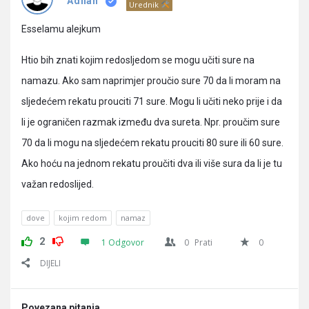
Pitanja
Adnan
Urednik
Esselamu alejkum
Htio bih znati kojim redosljedom se mogu učiti sure na
namazu. Ako sam naprimjer proučio sure 70 da li moram na
sljedećem rekatu prouciti 71 sure. Mogu li učiti neko prije i da
li je ograničen razmak između dva sureta. Npr. proučim sure
70 da li mogu na sljedećem rekatu prouciti 80 sure ili 60 sure.
Ako hoću na jednom rekatu proučiti dva ili više sura da li je tu
važan redoslijed.
dove
kojim redom
namaz
2
1 Odgovor
0
Prati
0
DIJELI
Povezana pitanja