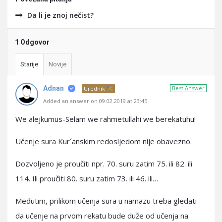
Da li je znoj nečist?
1 Odgovor
Starije
Novije
Adnan
Best Answer
Urednik
Added an answer on 09.02.2019 at 23:45
We alejkumus-Selam we rahmetullahi we berekatuhu!
Učenje sura Kur´anskim redosljedom nije obavezno.
Dozvoljeno je proučiti npr. 70. suru zatim 75. ili 82. ili
114. Ili proučiti 80. suru zatim 73. ili 46. ili…
Međutim, prilikom učenja sura u namazu treba gledati
da učenje na prvom rekatu bude duže od učenja na