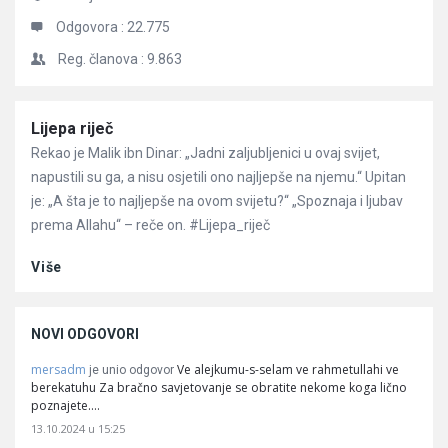
Odgovora :
22.775
Reg. članova :
9.863
Članci
Lijepa riječ
Rekao je Malik ibn Dinar: „Jadni zaljubljenici u ovaj svijet,
napustili su ga, a nisu osjetili ono najljepše na njemu.“ Upitan
je: „A šta je to najljepše na ovom svijetu?“ „Spoznaja i ljubav
prema Allahu“ – reče on. #Lijepa_riječ
Više
NOVI ODGOVORI
mersadm
Ve alejkumu-s-selam ve rahmetullahi ve
je unio odgovor
berekatuhu Za bračno savjetovanje se obratite nekome koga lično
poznajete.…
13.10.2024 u 15:25