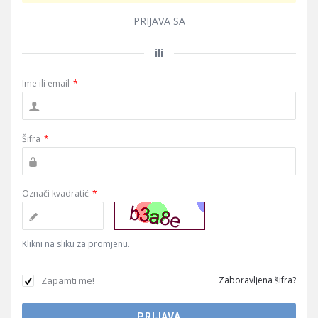
PRIJAVA SA
ili
Ime ili email
*
Šifra
*
Označi kvadratić
*
Klikni na sliku za promjenu.
Zapamti me!
Zaboravljena šifra?