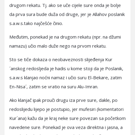
drugom rekatu. Tj. ako se uče cijele sure onda je bolje
da prva sura bude duža od druge, jer je Allahov poslanik
s.a.w.s.tako najčešće činio.
Međutim, ponekad je na drugom rekatu (npr. na džumi
namazu) učio malo duže nego na prvom rekatu.
Sto se tiče dokaza o neobaveznosti slijeđenja Kur
´anskog redosljeda je hadis u kome stoji da je Poslanik,
s.a.w.s klanjao noćni namaz i učio suru El-Bekare, zatim
En-Nisa´, zatim se vratio na suru Alu-Imran.
Ako klanjač ipak prouči drugu iza prve sure, dakle, po
redoslijedu lijepo je postupio, jer mufesiri (komentatori
Kur´ana) kažu da je kraj neke sure povezan sa početkom
navedene sure. Ponekad je ova veza direktna i jasna, a