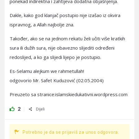
ponekad indirektna i zahtijeva dodatna objašnjenja.
Dakle, kako god klanjač postupio nije izašao iz okvira
ispravnog, a Allah najbolje zna.
Također, ako se na jednom rekatu želi učiti više kratkih
sura ili dužih sura, nije obavezno slijediti određeni
redoslijed, a ko ga slijedi lijepo je postupio.
Es-Selamu alejkum we rahmetullah!
odgovorio Mr. Safet Kuduzović (02.05.2004)
Preuzeto sa stranice:islamskiedukativni.wordpress.com
2
Dijeli
Potrebno je da se prijaviš za unos odgovora.