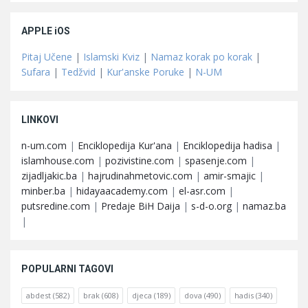
APPLE iOS
Pitaj Učene
|
Islamski Kviz
|
Namaz korak po korak
|
Sufara
|
Tedžvid
|
Kur'anske Poruke
|
N-UM
LINKOVI
n-um.com
|
Enciklopedija Kur'ana
|
Enciklopedija hadisa
|
islamhouse.com
|
pozivistine.com
|
spasenje.com
|
zijadljakic.ba
|
hajrudinahmetovic.com
|
amir-smajic
|
minber.ba
|
hidayaacademy.com
|
el-asr.com
|
putsredine.com
|
Predaje BiH Daija
|
s-d-o.org
|
namaz.ba
|
POPULARNI TAGOVI
abdest
(582)
brak
(608)
djeca
(189)
dova
(490)
hadis
(340)