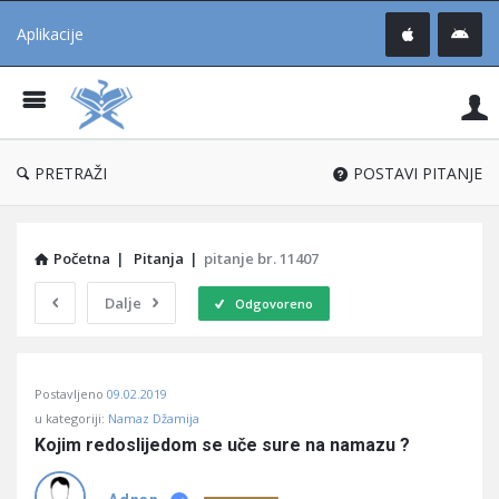
Aplikacije
Pit
Uč
®
PRETRAŽI
POSTAVI PITANJE
Početna
|
Pitanja
|
pitanje br. 11407
Dalje
Odgovoreno
Pitaj
Postavljeno
09.02.2019
Učene
u kategoriji:
Namaz Džamija
®
Kojim redoslijedom se uče sure na namazu ?
Latest