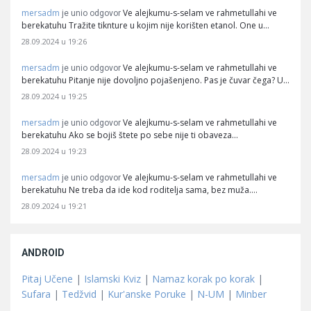
mersadm
Ve alejkumu-s-selam ve rahmetullahi ve
je unio odgovor
berekatuhu Tražite tiknture u kojim nije korišten etanol. One u…
28.09.2024 u 19:26
mersadm
Ve alejkumu-s-selam ve rahmetullahi ve
je unio odgovor
berekatuhu Pitanje nije dovoljno pojašenjeno. Pas je čuvar čega? U…
28.09.2024 u 19:25
mersadm
Ve alejkumu-s-selam ve rahmetullahi ve
je unio odgovor
berekatuhu Ako se bojiš štete po sebe nije ti obaveza…
28.09.2024 u 19:23
mersadm
Ve alejkumu-s-selam ve rahmetullahi ve
je unio odgovor
berekatuhu Ne treba da ide kod roditelja sama, bez muža.…
28.09.2024 u 19:21
ANDROID
Pitaj Učene
|
Islamski Kviz
|
Namaz korak po korak
|
Sufara
|
Tedžvid
|
Kur'anske Poruke
|
N-UM
|
Minber