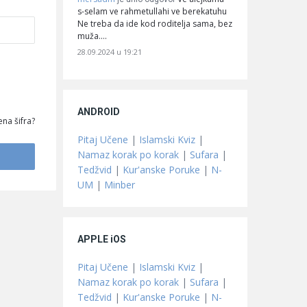
s-selam ve rahmetullahi ve berekatuhu
Ne treba da ide kod roditelja sama, bez
muža.…
28.09.2024 u 19:21
ANDROID
na šifra?
Pitaj Učene
|
Islamski Kviz
|
Namaz korak po korak
|
Sufara
|
Tedžvid
|
Kur'anske Poruke
|
N-
UM
|
Minber
APPLE iOS
Pitaj Učene
|
Islamski Kviz
|
Namaz korak po korak
|
Sufara
|
Tedžvid
|
Kur'anske Poruke
|
N-