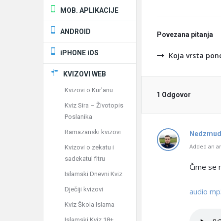
MOB. APLIKACIJE
ANDROID
Povezana pitanja
iPHONE iOS
Koja vrsta pon
KVIZOVI WEB
Kvizovi o Kur'anu
1 Odgovor
Kviz Sira – Životopis
Poslanika
Ramazanski kvizovi
Nedzmud
Added an an
Kvizovi o zekatu i
sadekatul fitru
Čime se 
Islamski Dnevni Kviz
Dječiji kvizovi
audio mp
Kviz Škola Islama
Islamski Kviz 18+