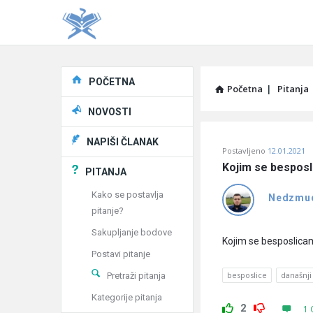
Explore
POČETNA
Početna
|
Pitanja
NOVOSTI
Pitaj
NAPIŠI ČLANAK
Postavljeno
12.01.2021
Učene
Kojim se besposl
PITANJA
®
Kako se postavlja
Nedzmu
pitanje?
Latest
Sakupljanje bodove
Pitanja
Kojim se besposlica
Postavi pitanje
besposlice
današnji
Pretraži pitanja
Kategorije pitanja
2
1 