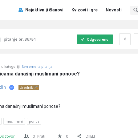
Pitaj
Pitaj
Najaktivniji članovi
Kvizovi i igre
Novosti
Učene
Učene
®
®
Navigacija
|
pitanje br. 36784
Odgovoreno
u kategoriji:
Savremena pitanja
icama današnji muslimani ponose?
din
Urednik
ma današnji muslimani ponose?
muslimani
ponos
Odgovor
0
Prati
0
DIJELI