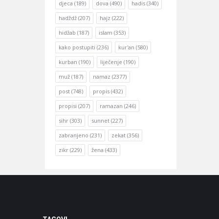
djeca
(189)
dova
(490)
hadis
(340)
hadždž
(207)
hajz
(222)
hidžab
(187)
islam
(353)
kako postupiti
(236)
kur'an
(580)
kurban
(190)
liječenje
(190)
muž
(187)
namaz
(2377)
post
(748)
propis
(432)
propisi
(207)
ramazan
(246)
sihr
(303)
sunnet
(227)
zabranjeno
(231)
zekat
(356)
zikr
(229)
žena
(433)