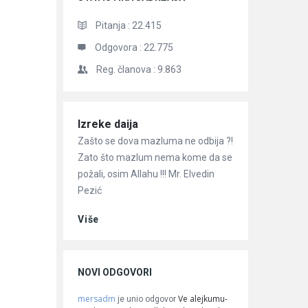
Pitanja :
22.415
Odgovora :
22.775
Reg. članova :
9.863
Članci
Izreke daija
Zašto se dova mazluma ne odbija ?!
Zato što mazlum nema kome da se
požali, osim Allahu !!! Mr. Elvedin
Pezić
Više
NOVI ODGOVORI
mersadm
Ve alejkumu-
je unio odgovor