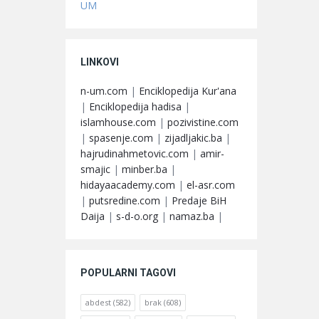
UM
LINKOVI
n-um.com
|
Enciklopedija Kur'ana
|
Enciklopedija hadisa
|
islamhouse.com
|
pozivistine.com
|
spasenje.com
|
zijadljakic.ba
|
hajrudinahmetovic.com
|
amir-
smajic
|
minber.ba
|
hidayaacademy.com
|
el-asr.com
|
putsredine.com
|
Predaje BiH
Daija
|
s-d-o.org
|
namaz.ba
|
POPULARNI TAGOVI
abdest
(582)
brak
(608)