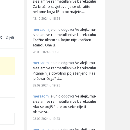
s-selam ve rahmetullahi ve berekatuhu
Za bračno savjetovanje se obratite
nekome koga lično poznajete.…
13.10.2024 u 15:25
mersadm
Ve alejkumu-
je unio odgovor
s-selam ve rahmetullahi ve berekatuhu
Dijeli
Tražite tiknture u kojim nije korišten
etanol. One u…
28.09.2024 u 19:26
mersadm
Ve alejkumu-
je unio odgovor
s-selam ve rahmetullahi ve berekatuhu
Pitanje nije dovoljno pojašenjeno. Pas
je čuvar čega? U…
28.09.2024 u 19:25
mersadm
Ve alejkumu-
je unio odgovor
s-selam ve rahmetullahi ve berekatuhu
Ako se bojiš štete po sebe nije ti
obaveza…
28.09.2024 u 19:23
mersadm
Ve alejkumu-
je unio odgovor