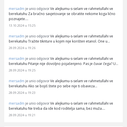
mersadm
Ve alejkumu-s-selam ve rahmetullahi ve
je unio odgovor
berekatuhu Za bračno savjetovanje se obratite nekome koga lično
poznajete.…
13.10.2024 u 15:25
mersadm
Ve alejkumu-s-selam ve rahmetullahi ve
je unio odgovor
berekatuhu Tražite tiknture u kojim nije korišten etanol. One u…
28.09.2024 u 19:26
mersadm
Ve alejkumu-s-selam ve rahmetullahi ve
je unio odgovor
berekatuhu Pitanje nije dovoljno pojašenjeno. Pas je čuvar čega? U…
28.09.2024 u 19:25
mersadm
Ve alejkumu-s-selam ve rahmetullahi ve
je unio odgovor
berekatuhu Ako se bojiš štete po sebe nije ti obaveza…
28.09.2024 u 19:23
mersadm
Ve alejkumu-s-selam ve rahmetullahi ve
je unio odgovor
berekatuhu Ne treba da ide kod roditelja sama, bez muža.…
28.09.2024 u 19:21