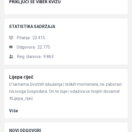
PRIKLJUČI SE VIBER KVIZU
STATISTIKA SADRŽAJA
Pitanja :
22.415
Odgovora :
22.775
Reg. članova :
9.863
Članci
Lijepa riječ
U tamama životnih iskušenja i teških momenata, ne zaboravi
na svoga Gospodara. On te čuje i odaziva se tvojim dovama!
#Lijepa_riječ
Više
NOVI ODGOVORI