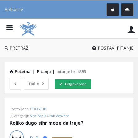
Aplikacije
Pit
Uč
®
PRETRAŽI
POSTAVI PITANJE
Početna
|
Pitanja
|
pitanje br. 4395
Dalje
Odgovoreno
Pitaj
Postavljeno
13.09.2018
Učene
u kategoriji:
Sihr Zapis Urok Vesvese
®
Koliko dugo sihr moze da traje?
Latest