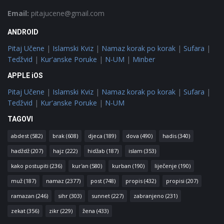
Email:
pitajucene@gmail.com
ANDROID
Pitaj Učene
|
Islamski Kviz
|
Namaz korak po korak
|
Sufara
|
Tedžvid
|
Kur'anske Poruke
|
N-UM
|
Minber
APPLE iOS
Pitaj Učene
|
Islamski Kviz
|
Namaz korak po korak
|
Sufara
|
Tedžvid
|
Kur'anske Poruke
|
N-UM
TAGOVI
abdest
(582)
brak
(608)
djeca
(189)
dova
(490)
hadis
(340)
hadždž
(207)
hajz
(222)
hidžab
(187)
islam
(353)
kako postupiti
(236)
kur'an
(580)
kurban
(190)
liječenje
(190)
muž
(187)
namaz
(2377)
post
(748)
propis
(432)
propisi
(207)
ramazan
(246)
sihr
(303)
sunnet
(227)
zabranjeno
(231)
zekat
(356)
zikr
(229)
žena
(433)