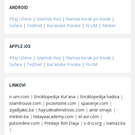
ANDROID
Pitaj Učene
|
Islamski Kviz
|
Namaz korak po korak
|
Sufara
|
Tedžvid
|
Kur'anske Poruke
|
N-UM
|
Minber
APPLE iOS
Pitaj Učene
|
Islamski Kviz
|
Namaz korak po korak
|
Sufara
|
Tedžvid
|
Kur'anske Poruke
|
N-UM
LINKOVI
n-um.com
|
Enciklopedija Kur'ana
|
Enciklopedija hadisa
|
islamhouse.com
|
pozivistine.com
|
spasenje.com
|
zijadljakic.ba
|
hajrudinahmetovic.com
|
amir-smajic
|
minber.ba
|
hidayaacademy.com
|
el-asr.com
|
putsredine.com
|
Predaje BiH Daija
|
s-d-o.org
|
namaz.ba
|