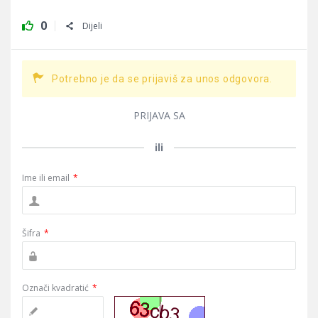
0
Dijeli
Potrebno je da se prijaviš za unos odgovora.
PRIJAVA SA
ili
Ime ili email
*
Šifra
*
Označi kvadratić
*