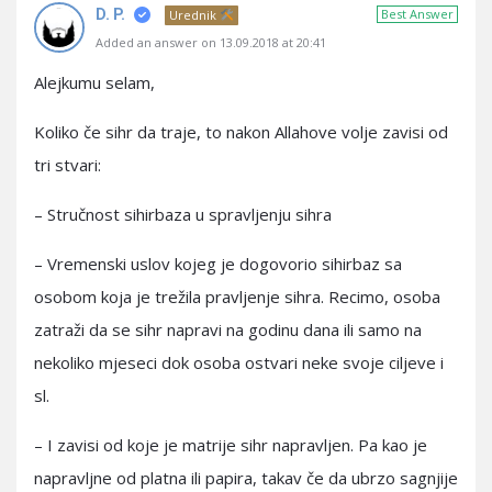
D. P.
Best Answer
Urednik
Added an answer on 13.09.2018 at 20:41
Alejkumu selam,
Koliko če sihr da traje, to nakon Allahove volje zavisi od
tri stvari:
– Stručnost sihirbaza u spravljenju sihra
– Vremenski uslov kojeg je dogovorio sihirbaz sa
osobom koja je trežila pravljenje sihra. Recimo, osoba
zatraži da se sihr napravi na godinu dana ili samo na
nekoliko mjeseci dok osoba ostvari neke svoje ciljeve i
sl.
– I zavisi od koje je matrije sihr napravljen. Pa kao je
napravljne od platna ili papira, takav če da ubrzo sagnjije