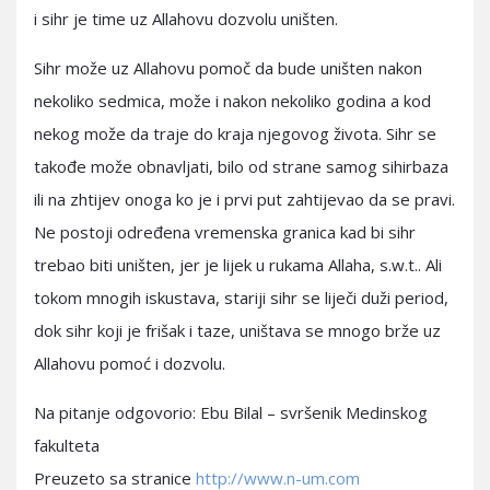
i sihr je time uz Allahovu dozvolu uništen.
Sihr može uz Allahovu pomoč da bude uništen nakon
nekoliko sedmica, može i nakon nekoliko godina a kod
nekog može da traje do kraja njegovog života. Sihr se
takođe može obnavljati, bilo od strane samog sihirbaza
ili na zhtijev onoga ko je i prvi put zahtijevao da se pravi.
Ne postoji određena vremenska granica kad bi sihr
trebao biti uništen, jer je lijek u rukama Allaha, s.w.t.. Ali
tokom mnogih iskustava, stariji sihr se liječi duži period,
dok sihr koji je frišak i taze, uništava se mnogo brže uz
Allahovu pomoć i dozvolu.
Na pitanje odgovorio: Ebu Bilal – svršenik Medinskog
fakulteta
Preuzeto sa stranice
http://www.n-um.com