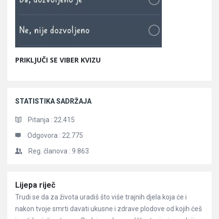
PRIKLJUČI SE VIBER KVIZU
STATISTIKA SADRŽAJA
Pitanja :
22.415
Odgovora :
22.775
Reg. članova :
9.863
Članci
Lijepa riječ
Trudi se da za života uradiš što više trajnih djela koja će i
nakon tvoje smrti davati ukusne i zdrave plodove od kojih ćeš