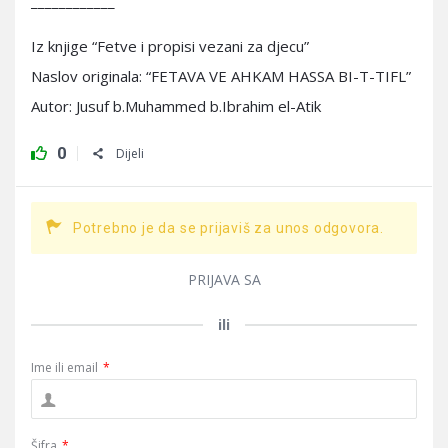
____________
Iz knjige “Fetve i propisi vezani za djecu”
Naslov originala: “FETAVA VE AHKAM HASSA BI-T-TIFL”
Autor: Jusuf b.Muhammed b.Ibrahim el-Atik
0
Dijeli
Potrebno je da se prijaviš za unos odgovora.
PRIJAVA SA
ili
Ime ili email
*
Šifra
*