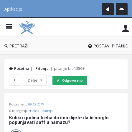
Aplikacije
Pit
Uč
®
PRETRAŽI
POSTAVI PITANJE
Početna
|
Pitanja
|
pitanje br. 18569
Dalje
Odgovoreno
Pitaj
Postavljeno
09.12.2019
Učene
u kategoriji:
Namaz Džamija
®
Koliko godina treba da ima dijete da bi moglo 
popunjavati saff u namazu?
Latest