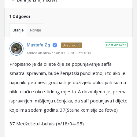
1 Odgovor
Starije
Novije
Mustafa Zg
Best Answer
Urednik
Added an answer on 09.12.2019 at 00:38
Propisano je da dijete čije se popunjavanje saffa
smatra ispravnim, bude šerijatski punoljetno, i to ako je
napunilo petnaest godina ili je doživjelo poluciju ili su mu
nikle dlačice oko stidnog mjesta. A dozvoljeno je, prema
ispravnijem mišljenju učenjaka, da saff popunjava i dijete
koje ima sedam godina. 37(Stalna komisija za fetve)
37 Medželletul-buhus (A/18/94-95)