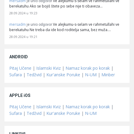
mersadm
Ve alejkumu-s-selam ve rahmetullahi ve
je unio odgovor
berekatuhu Ako se bojiš štete po sebe nije ti obaveza…
28.09.2024 u 19:23
mersadm
Ve alejkumu-s-selam ve rahmetullahi ve
je unio odgovor
berekatuhu Ne treba da ide kod roditelja sama, bez muža.…
28.09.2024 u 19:21
ANDROID
Pitaj Učene
|
Islamski Kviz
|
Namaz korak po korak
|
Sufara
|
Tedžvid
|
Kur'anske Poruke
|
N-UM
|
Minber
APPLE iOS
Pitaj Učene
|
Islamski Kviz
|
Namaz korak po korak
|
Sufara
|
Tedžvid
|
Kur'anske Poruke
|
N-UM