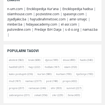
LINKOVI
n-um.com
|
Enciklopedija Kur'ana
|
Enciklopedija hadisa
|
islamhouse.com
|
pozivistine.com
|
spasenje.com
|
zijadljakic.ba
|
hajrudinahmetovic.com
|
amir-smajic
|
minber.ba
|
hidayaacademy.com
|
el-asr.com
|
putsredine.com
|
Predaje BiH Daija
|
s-d-o.org
|
namaz.ba
|
POPULARNI TAGOVI
abdest
(582)
brak
(608)
djeca
(189)
dova
(490)
hadis
(340)
hadždž
(207)
hajz
(222)
hidžab
(187)
islam
(353)
kako postupiti
(236)
kur'an
(580)
kurban
(190)
liječenje
(190)
muž
(187)
namaz
(2377)
post
(748)
propis
(432)
propisi
(207)
ramazan
(246)
sihr
(303)
sunnet
(227)
zabranjeno
(231)
zekat
(356)
zikr
(229)
žena
(433)