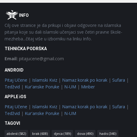
Footer
O
INFO
Cilj ove stranice je da prikupi i objavi odgovore na islamska
pitanja koje su dali islamski učenjaci sve četiri pravne škole-
mezheba...čitaj više u izborniku na linku Info.
TEHNIČKA PODRŠKA
Email:
pitajucene@gmail.com
ANDROID
Pitaj Učene
|
Islamski Kviz
|
Namaz korak po korak
|
Sufara
|
Tedžvid
|
Kur'anske Poruke
|
N-UM
|
Minber
APPLE iOS
Pitaj Učene
|
Islamski Kviz
|
Namaz korak po korak
|
Sufara
|
Tedžvid
|
Kur'anske Poruke
|
N-UM
TAGOVI
abdest
(582)
brak
(608)
djeca
(189)
dova
(490)
hadis
(340)