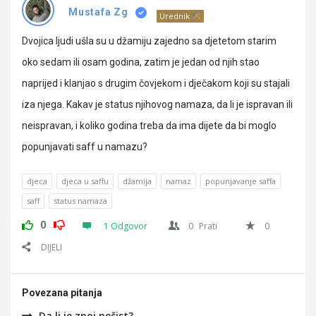
Pitanja
Mustafa Zg
Urednik
Dvojica ljudi ušla su u džamiju zajedno sa djetetom starim
oko sedam ili osam godina, zatim je jedan od njih stao
naprijed i klanjao s drugim čovjekom i dječakom koji su stajali
iza njega. Kakav je status njihovog namaza, da li je ispravan ili
neispravan, i koliko godina treba da ima dijete da bi moglo
popunjavati saff u namazu?
djeca
djeca u saffu
džamija
namaz
popunjavanje saffa
saff
status namaza
0
1 Odgovor
0
Prati
0
DIJELI
Povezana pitanja
Da li je znoj nečist?