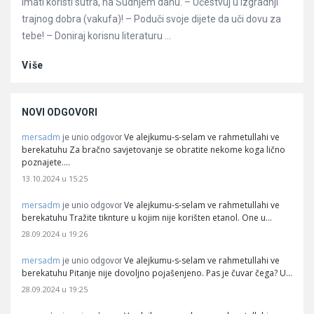
imati koristi sutra, na Sudnjem danu. – Učestvuj u izgradnji
trajnog dobra (vakufa)! – Poduči svoje dijete da uči dovu za
tebe! – Doniraj korisnu literaturu ...
Više
NOVI ODGOVORI
mersadm
Ve alejkumu-s-selam ve rahmetullahi ve
je unio odgovor
berekatuhu Za bračno savjetovanje se obratite nekome koga lično
poznajete.…
13.10.2024 u 15:25
mersadm
Ve alejkumu-s-selam ve rahmetullahi ve
je unio odgovor
berekatuhu Tražite tiknture u kojim nije korišten etanol. One u…
28.09.2024 u 19:26
mersadm
Ve alejkumu-s-selam ve rahmetullahi ve
je unio odgovor
berekatuhu Pitanje nije dovoljno pojašenjeno. Pas je čuvar čega? U…
28.09.2024 u 19:25