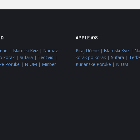
ID
APPLE iOS
čene
|
Islamski Kviz
|
Namaz
Pitaj Učene
|
Islamski Kviz
|
N
o korak
|
Sufara
|
Tedžvid
|
korak po korak
|
Sufara
|
Tedž
ke Poruke
|
N-UM
|
Minber
Kur'anske Poruke
|
N-UM