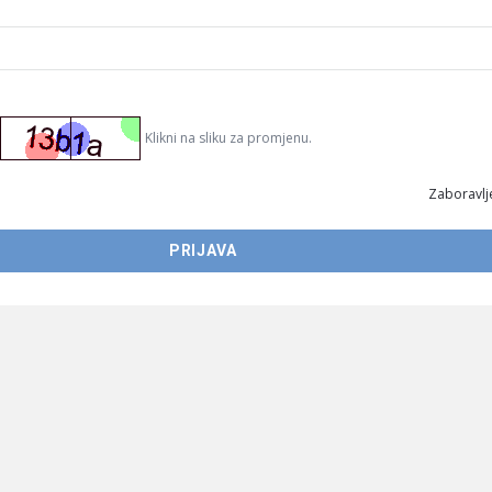
Klikni na sliku za promjenu.
Zaboravlje