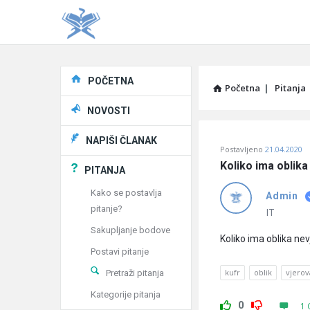
Explore
POČETNA
Početna
|
Pitanja
NOVOSTI
Pitaj
NAPIŠI ČLANAK
Postavljeno
21.04.2020
Učene
Koliko ima oblika
PITANJA
®
Kako se postavlja
Admin
pitanje?
Latest
IT
Sakupljanje bodove
Pitanja
Koliko ima oblika nevj
Postavi pitanje
kufr
oblik
vjerov
Pretraži pitanja
Kategorije pitanja
0
1 