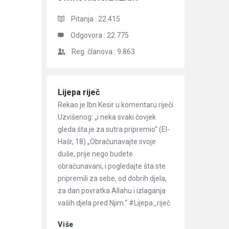
Pitanja :
22.415
Odgovora :
22.775
Reg. članova :
9.863
Članci
Lijepa riječ
Rekao je Ibn Kesir u komentaru riječi
Uzvišenog: „i neka svaki čovjek
gleda šta je za sutra pripremio“ (El-
Hašr, 18) „Obračunavajte svoje
duše, prije nego budete
obračunavani, i pogledajte šta ste
pripremili za sebe, od dobrih djela,
za dan povratka Allahu i izlaganja
vaših djela pred Njim.“ #Lijepa_riječ
Više