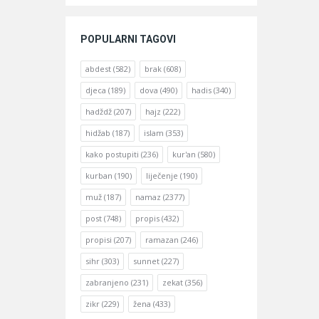
POPULARNI TAGOVI
abdest
(582)
brak
(608)
djeca
(189)
dova
(490)
hadis
(340)
hadždž
(207)
hajz
(222)
hidžab
(187)
islam
(353)
kako postupiti
(236)
kur'an
(580)
kurban
(190)
liječenje
(190)
muž
(187)
namaz
(2377)
post
(748)
propis
(432)
propisi
(207)
ramazan
(246)
sihr
(303)
sunnet
(227)
zabranjeno
(231)
zekat
(356)
zikr
(229)
žena
(433)