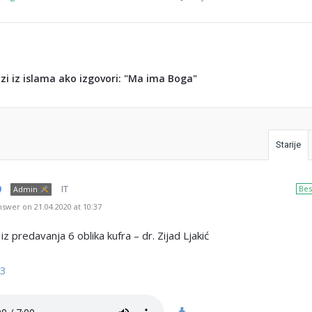
lazi iz islama ako izgovori: "Ma ima Boga"
Starije
IT
Bes
Admin
swer on 21.04.2020 at 10:37
z predavanja 6 oblika kufra – dr. Zijad Ljakić
p3