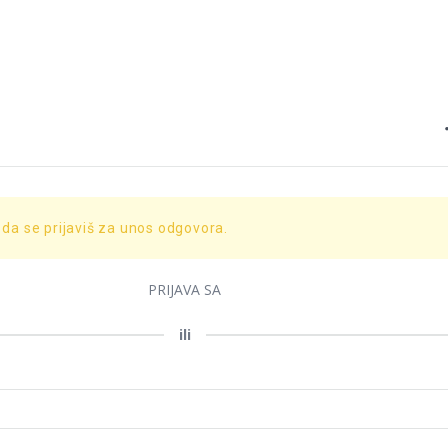
 da se prijaviš za unos odgovora.
PRIJAVA SA
ili