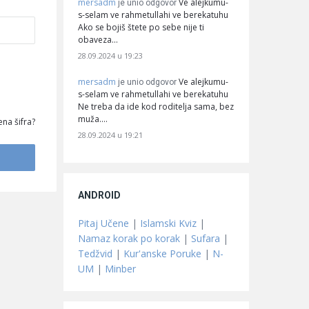
mersadm
Ve alejkumu-
je unio odgovor
s-selam ve rahmetullahi ve berekatuhu
Ako se bojiš štete po sebe nije ti
obaveza…
28.09.2024 u 19:23
mersadm
Ve alejkumu-
je unio odgovor
s-selam ve rahmetullahi ve berekatuhu
Ne treba da ide kod roditelja sama, bez
muža.…
na šifra?
28.09.2024 u 19:21
ANDROID
Pitaj Učene
|
Islamski Kviz
|
Namaz korak po korak
|
Sufara
|
Tedžvid
|
Kur'anske Poruke
|
N-
UM
|
Minber