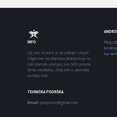
Footer
O
ANDRO
Pitaj U
INFO
korak p
Cilj ove stranice je da prikupi i objavi
Kur'ans
odgovore na islamska pitanja koje su
dali islamski učenjaci sve četiri pravne
škole-mezheba...čitaj više u izborniku
na linku Info.
TEHNIČKA PODRŠKA
Email:
pitajucene@gmail.com