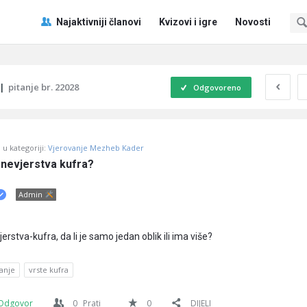
Pitaj
Pitaj
Najaktivniji članovi
Kvizovi i igre
Novosti
Učene
Učene
®
®
Navigacija
|
pitanje br. 22028
Odgovoreno
u kategoriji:
Vjerovanje Mezheb Kader
 nevjerstva kufra?
Admin
erstva-kufra, da li je samo jedan oblik ili ima više?
anje
vrste kufra
Odgovor
0
Prati
0
DIJELI