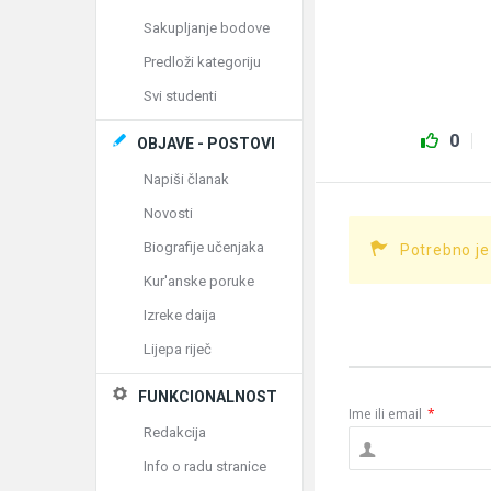
Sakupljanje bodove
Predloži kategoriju
Svi studenti
0
OBJAVE - POSTOVI
Napiši članak
Novosti
Biografije učenjaka
Potrebno je
Kur'anske poruke
Izreke daija
Lijepa riječ
FUNKCIONALNOST
Ime ili email
*
Redakcija
Info o radu stranice