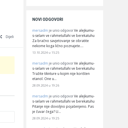
NOVI ODGOVORI
mersadm
Ve alejkumu-
je unio odgovor
s-selam ve rahmetullahi ve berekatuhu
Dijeli
Za bračno savjetovanje se obratite
nekome koga lično poznajete.…
13.10.2024 u 15:25
mersadm
Ve alejkumu-
je unio odgovor
s-selam ve rahmetullahi ve berekatuhu
Tražite tiknture u kojim nije korišten
etanol. One u…
28.09.2024 u 19:26
mersadm
Ve alejkumu-
je unio odgovor
s-selam ve rahmetullahi ve berekatuhu
Pitanje nije dovoljno pojašenjeno. Pas
je čuvar čega? U…
28.09.2024 u 19:25