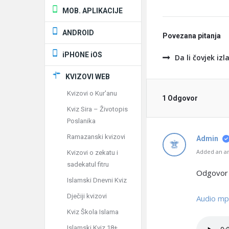
MOB. APLIKACIJE
ANDROID
Povezana pitanja
iPHONE iOS
Da li čovjek iz
KVIZOVI WEB
Kvizovi o Kur'anu
1 Odgovor
Kviz Sira – Životopis
Poslanika
Ramazanski kvizovi
Admin
Added an an
Kvizovi o zekatu i
sadekatul fitru
Odgovor i
Islamski Dnevni Kviz
Dječiji kvizovi
Audio m
Kviz Škola Islama
Islamski Kviz 18+