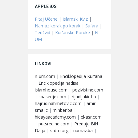
APPLE iOS
Pitaj Učene
|
Islamski Kviz
|
Namaz korak po korak
|
Sufara
|
Tedžvid
|
Kur'anske Poruke
|
N-
UM
LINKOVI
n-um.com
|
Enciklopedija Kur'ana
|
Enciklopedija hadisa
|
islamhouse.com
|
pozivistine.com
|
spasenje.com
|
zijadljakic.ba
|
hajrudinahmetovic.com
|
amir-
smajic
|
minber.ba
|
hidayaacademy.com
|
el-asr.com
|
putsredine.com
|
Predaje BiH
Daija
|
s-d-o.org
|
namaz.ba
|