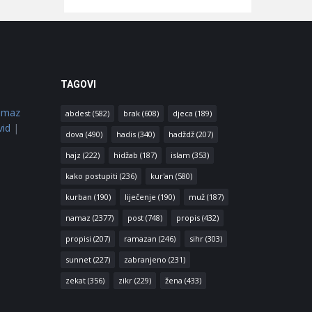
TAGOVI
amaz
abdest
(582)
brak
(608)
djeca
(189)
vid
|
dova
(490)
hadis
(340)
hadždž
(207)
hajz
(222)
hidžab
(187)
islam
(353)
kako postupiti
(236)
kur'an
(580)
kurban
(190)
liječenje
(190)
muž
(187)
namaz
(2377)
post
(748)
propis
(432)
propisi
(207)
ramazan
(246)
sihr
(303)
sunnet
(227)
zabranjeno
(231)
zekat
(356)
zikr
(229)
žena
(433)