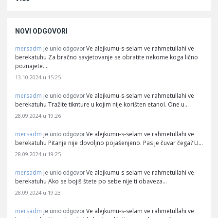
NOVI ODGOVORI
mersadm
Ve alejkumu-s-selam ve rahmetullahi ve
je unio odgovor
berekatuhu Za bračno savjetovanje se obratite nekome koga lično
poznajete.…
13.10.2024 u 15:25
mersadm
Ve alejkumu-s-selam ve rahmetullahi ve
je unio odgovor
berekatuhu Tražite tiknture u kojim nije korišten etanol. One u…
28.09.2024 u 19:26
mersadm
Ve alejkumu-s-selam ve rahmetullahi ve
je unio odgovor
berekatuhu Pitanje nije dovoljno pojašenjeno. Pas je čuvar čega? U…
28.09.2024 u 19:25
mersadm
Ve alejkumu-s-selam ve rahmetullahi ve
je unio odgovor
berekatuhu Ako se bojiš štete po sebe nije ti obaveza…
28.09.2024 u 19:23
mersadm
Ve alejkumu-s-selam ve rahmetullahi ve
je unio odgovor