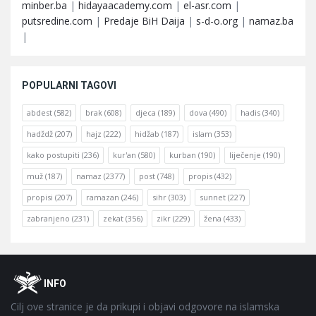
minber.ba
|
hidayaacademy.com
|
el-asr.com
|
putsredine.com
|
Predaje BiH Daija
|
s-d-o.org
|
namaz.ba
|
POPULARNI TAGOVI
abdest
(582)
brak
(608)
djeca
(189)
dova
(490)
hadis
(340)
hadždž
(207)
hajz
(222)
hidžab
(187)
islam
(353)
kako postupiti
(236)
kur'an
(580)
kurban
(190)
liječenje
(190)
muž
(187)
namaz
(2377)
post
(748)
propis
(432)
propisi
(207)
ramazan
(246)
sihr
(303)
sunnet
(227)
zabranjeno
(231)
zekat
(356)
zikr
(229)
žena
(433)
Footer
O
INFO
Cilj ove stranice je da prikupi i objavi odgovore na islamska