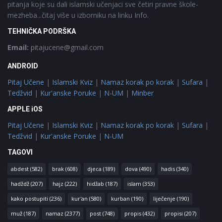
pitanja koje su dali islamski učenjaci sve četiri pravne škole-
mezheba...čitaj više u izborniku na linku Info.
TEHNIČKA PODRŠKA
Email:
pitajucene@gmail.com
ANDROID
Pitaj Učene
|
Islamski Kviz
|
Namaz korak po korak
|
Sufara
|
Tedžvid
|
Kur'anske Poruke
|
N-UM
|
Minber
APPLE iOS
Pitaj Učene
|
Islamski Kviz
|
Namaz korak po korak
|
Sufara
|
Tedžvid
|
Kur'anske Poruke
|
N-UM
TAGOVI
abdest
(582)
brak
(608)
djeca
(189)
dova
(490)
hadis
(340)
hadždž
(207)
hajz
(222)
hidžab
(187)
islam
(353)
kako postupiti
(236)
kur'an
(580)
kurban
(190)
liječenje
(190)
muž
(187)
namaz
(2377)
post
(748)
propis
(432)
propisi
(207)