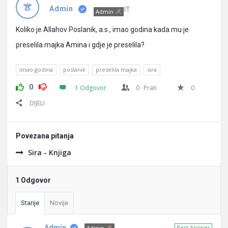
Pitanja
IT
Admin
Admin
Koliko je Allahov Poslanik, a.s., imao godina kada mu je
preselila majka Amina i gdje je preselila?
imao godina
poslanik
preselila majka
sira
0
1 Odgovor
0
Prati
0
DIJELI
Povezana pitanja
Sira - Knjiga
1 Odgovor
Starije
Novije
Admin
Best Answer
Admin