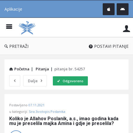
Aplikacije
Pit
Uč
®
PRETRAŽI
POSTAVI PITANJE
Početna
|
Pitanja
|
pitanje br. 54257
Dalje
Odgovoreno
Pitaj
Postavljeno
07.11.2021
Učene
u kategoriji:
Sira životopis Poslanika
®
Koliko je Allahov Poslanik, a.s., imao godina kada 
mu je preselila majka Amina i gdje je preselila?
Latest