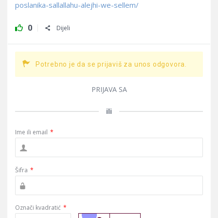
poslanika-sallallahu-alejhi-we-sellem/
0
Dijeli
Potrebno je da se prijaviš za unos odgovora.
PRIJAVA SA
ili
Ime ili email
*
Šifra
*
Označi kvadratić
*