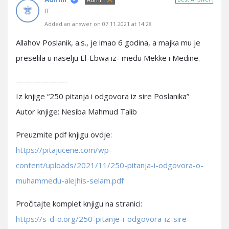
IT
Added an answer on 07.11.2021 at 14:28
Allahov Poslanik, a.s., je imao 6 godina, a majka mu je
preselila u naselju El-Ebwa iz- među Mekke i Medine.
——————-
Iz knjige “250 pitanja i odgovora iz sire Poslanika”
Autor knjige: Nesiba Mahmud Talib
Preuzmite pdf knjigu ovdje:
https://pitajucene.com/wp-
content/uploads/2021/11/250-pitanja-i-odgovora-o-
muhammedu-alejhis-selam.pdf
Pročitajte komplet knjigu na stranici:
https://s-d-o.org/250-pitanje-i-odgovora-iz-sire-