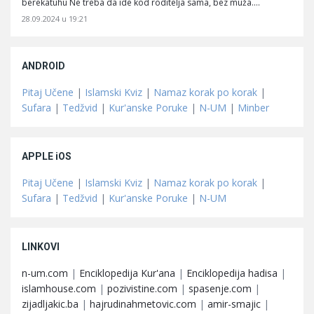
berekatuhu Ne treba da ide kod roditelja sama, bez muža.…
28.09.2024 u 19:21
ANDROID
Pitaj Učene
|
Islamski Kviz
|
Namaz korak po korak
|
Sufara
|
Tedžvid
|
Kur'anske Poruke
|
N-UM
|
Minber
APPLE iOS
Pitaj Učene
|
Islamski Kviz
|
Namaz korak po korak
|
Sufara
|
Tedžvid
|
Kur'anske Poruke
|
N-UM
LINKOVI
n-um.com
|
Enciklopedija Kur'ana
|
Enciklopedija hadisa
|
islamhouse.com
|
pozivistine.com
|
spasenje.com
|
zijadljakic.ba
|
hajrudinahmetovic.com
|
amir-smajic
|