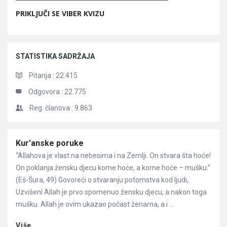
PRIKLJUČI SE VIBER KVIZU
STATISTIKA SADRŽAJA
Pitanja :
22.415
Odgovora :
22.775
Reg. članova :
9.863
Članci
Kur'anske poruke
“Allahova je vlast na nebesima i na Zemlji. On stvara šta hoće!
On poklanja žensku djecu kome hoće, a kome hoće – mušku.”
(Eš-Šura, 49) Govoreći o stvaranju potomstva kod ljudi,
Uzvišeni Allah je prvo spomenuo žensku djecu, a nakon toga
mušku. Allah je ovim ukazao počast ženama, a i ...
Više