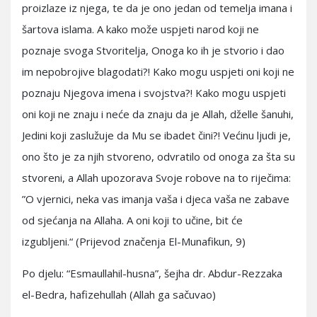
proizlaze iz njega, te da je ono jedan od temelja imana i
šartova islama. A kako može uspjeti narod koji ne
poznaje svoga Stvoritelja, Onoga ko ih je stvorio i dao
im nepobrojive blagodati?! Kako mogu uspjeti oni koji ne
poznaju Njegova imena i svojstva?! Kako mogu uspjeti
oni koji ne znaju i neće da znaju da je Allah, dželle šanuhi,
Jedini koji zaslužuje da Mu se ibadet čini?! Većinu ljudi je,
ono što je za njih stvoreno, odvratilo od onoga za šta su
stvoreni, a Allah upozorava Svoje robove na to riječima:
”O vjernici, neka vas imanja vaša i djeca vaša ne zabave
od sjećanja na Allaha. A oni koji to učine, bit će
izgubljeni.“ (Prijevod značenja El-Munafikun, 9)
Po djelu: “Esmaullahil-husna”, šejha dr. Abdur-Rezzaka
el-Bedra, hafizehullah (Allah ga sačuvao)