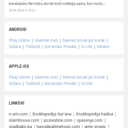
berekatuhu Ne treba da ide kod roditelja sama, bez muža.…
28.09.2024 u 19:21
ANDROID
Pitaj Učene
|
Islamski Kviz
|
Namaz korak po korak
|
Sufara
|
Tedžvid
|
Kur'anske Poruke
|
N-UM
|
Minber
APPLE iOS
Pitaj Učene
|
Islamski Kviz
|
Namaz korak po korak
|
Sufara
|
Tedžvid
|
Kur'anske Poruke
|
N-UM
LINKOVI
n-um.com
|
Enciklopedija Kur'ana
|
Enciklopedija hadisa
|
islamhouse.com
|
pozivistine.com
|
spasenje.com
|
zijadljakic.ba
|
hajrudinahmetovic.com
|
amir-smajic
|