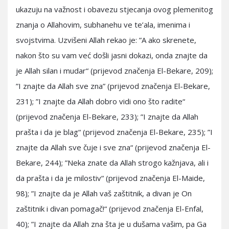
ukazuju na važnost i obavezu stjecanja ovog plemenitog
znanja o Allahovim, subhanehu ve te’ala, imenima i
svojstvima. Uzvišeni Allah rekao je: ”A ako skrenete,
nakon što su vam već došli jasni dokazi, onda znajte da
je Allah silan i mudar“ (prijevod značenja El-Bekare, 209);
”I znajte da Allah sve zna” (prijevod značenja El-Bekare,
231); ”I znajte da Allah dobro vidi ono što radite“
(prijevod značenja El-Bekare, 233); ”I znajte da Allah
prašta i da je blag“ (prijevod značenja El-Bekare, 235); ”I
znajte da Allah sve čuje i sve zna“ (prijevod značenja El-
Bekare, 244); ”Neka znate da Allah strogo kažnjava, ali i
da prašta i da je milostiv“ (prijevod značenja El-Maide,
98); ”I znajte da je Allah vaš zaštitnik, a divan je On
zaštitnik i divan pomagač!“ (prijevod značenja El-Enfal,
40); ”I znajte da Allah zna šta je u dušama vašim, pa Ga