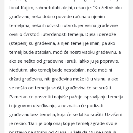
Ibnul-Kajjim, rahmetullahi alejhi, rekao je: ”Ko želi visoku
građevinu, neka dobro povede računa o njenim
temeljima, neka ih učvrsti i utvrdi, jer visina građevine
ovisi o čvrstoći i utvrđenosti temelja. Djela i deredže
(stepeni) su građevina, a njen temelj je iman, pa ako
temelj bude stabilan, moći će nositi visoku građevinu, a
ako se nešto od građevine i sruši, lahko ju je popraviti.
Međutim, ako temelj bude nestabilan, neće moći ni
držati građevinu, niti građevina može ići u visinu, a ako
se nešto od temelja sruši, i građevina će se srušiti.
Pametan će posvetiti najviše pažnje ispravljanju temelja
i njegovom utvrđivanju, a neznalica će podizati
građevinu bez temelja, koja će se lahko srušiti. Uzvišeni
je rekao: ‘Da li je bolji onaj koji je temelj zgrade svoje
postavio na strahu od Allaha i u želji da Mu se umili, ili