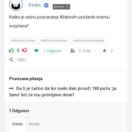
Pitanja
Sedin
Admin
Koliko je važno poznavanje Allahovih uzvišenih imena i
svojstava?
allahova imena
allahova svojstva
važnost poznavanja
0
1 Odgovor
0
Prati
0
DIJELI
Povezana pitanja
Da li je tačno da ko svaki dan prouči 180 puta 'Ja
Semi' bit će mu primljene dove?
1 Odgovor
Starije
Novije