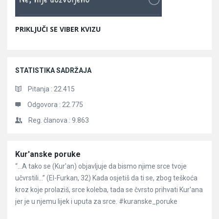
PRIKLJUČI SE VIBER KVIZU
STATISTIKA SADRŽAJA
Pitanja :
22.415
Odgovora :
22.775
Reg. članova :
9.863
Članci
Kur'anske poruke
“…A tako se (Kur'an) objavljuje da bismo njime srce tvoje
učvrstili…” (El-Furkan, 32) Kada osjetiš da ti se, zbog teškoća
kroz koje prolaziš, srce koleba, tada se čvrsto prihvati Kur'ana
jer je u njemu lijek i uputa za srce. #kuranske_poruke