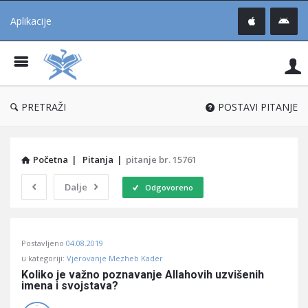
Aplikacije
Pit
Uč
®
PRETRAŽI
POSTAVI PITANJE
Početna
|
Pitanja
|
pitanje br. 15761
Dalje
Odgovoreno
Pitaj
Postavljeno
04.08.2019
Učene
u kategoriji:
Vjerovanje Mezheb Kader
®
Koliko je važno poznavanje Allahovih uzvišenih 
imena i svojstava?
Latest