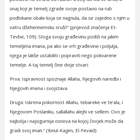
onaj koji je temelj zgrade svoje postavio na rub
podlokane obale koja se nagnula, da se zajedno s njim u
vatru džehennemsku sruši?’ (prijevod značenja Et-
Tevbe, 109). Stoga svoju građevinu podiži na jakim
temeljima imana, pa ako se vrh građevine i poljulja,
njega je lakše ustabiliti i popraviti nego pokvarene
temelje. A taj temelj čine dvije stvari:
Prva: Ispravnost spoznaje Allaha, Njegovih naredbi i
Njegovih imena i svojstava.
Druga: Iskrena pokornost Allahu, tebareke ve te’ala, i
Njegovom Poslaniku, sallallahu alejhi ve sellem. Ovo je
najbolja i najsigurnija osnova na kojoj čovjek može da
gradi svoj iman.“ (Ibnul-Kajjim, El-Fevaid)