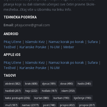
pitanja koje su dali islamski učenjaci sve četiri pravne škole-
mezheba...čitaj više u izborniku na linku Info.
TEHNIČKA PODRŠKA
Email:
pitajucene@gmail.com
ANDROID
Pitaj Učene
|
Islamski Kviz
|
Namaz korak po korak
|
Sufara
|
Tedžvid
|
Kur'anske Poruke
|
N-UM
|
Minber
APPLE iOS
Pitaj Učene
|
Islamski Kviz
|
Namaz korak po korak
|
Sufara
|
Tedžvid
|
Kur'anske Poruke
|
N-UM
TAGOVI
abdest
(582)
brak
(608)
djeca
(189)
dova
(490)
hadis
(340)
hadždž
(207)
hajz
(222)
hidžab
(187)
islam
(353)
kako postupiti
(236)
kur'an
(580)
kurban
(190)
liječenje
(190)
muž
(187)
namaz
(2377)
post
(748)
propis
(432)
propisi
(207)