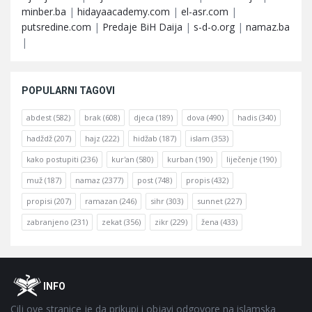
minber.ba
|
hidayaacademy.com
|
el-asr.com
|
putsredine.com
|
Predaje BiH Daija
|
s-d-o.org
|
namaz.ba
|
POPULARNI TAGOVI
abdest
(582)
brak
(608)
djeca
(189)
dova
(490)
hadis
(340)
hadždž
(207)
hajz
(222)
hidžab
(187)
islam
(353)
kako postupiti
(236)
kur'an
(580)
kurban
(190)
liječenje
(190)
muž
(187)
namaz
(2377)
post
(748)
propis
(432)
propisi
(207)
ramazan
(246)
sihr
(303)
sunnet
(227)
zabranjeno
(231)
zekat
(356)
zikr
(229)
žena
(433)
Footer
O
INFO
Cilj ove stranice je da prikupi i objavi odgovore na islamska