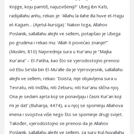
Knjige, koju pamtiš, najuzvišeniji?’ Ubejj ibn Ka’b,
radijallahu anhu, rekao je: ‘Allahu la ilahe illa huve el-Hajju
el-Kajjum… (Ajetul-kursijja).’ Nakon toga, Allahov
Poslanik, sallallahu alejhi ve sellem, potapšao je Ubejja
po grudima i rekao mu: ‘Allah ti povećao znanje!’“
(Muslim, 810) Najvrednija sura u Kur’anu je “Majka
Kur’ana” – El-Fatiha, kao što se vjerodostojno prenosi
od Ebu Se’ida bin El-Mu’alle da je Vjerovjesnik, sallallahu
alejhi ve sellem, rekao: ‘Doista, nije objavljena sura u
Tevratu, niti Indžilu, niti Zeburu, niti Kur’anu slična njoj.
Ona je sedam ajeta koji se ponavljaju i časni Kur’an koji
mi je dat’ (Buharija, 4474), a u njoj se spominju Allahova
imena i svojstva više nego što se spominje drugi svijet.
Također, vjerodostojno se prenosi da je Allahov
Poslanik, sallallahu alejhi ve sellem, za suru Kul-huvallahu