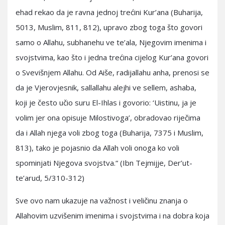
ehad rekao da je ravna jednoj trećini Kur’ana (Buharija,
5013, Muslim, 811, 812), upravo zbog toga što govori
samo o Allahu, subhanehu ve te’ala, Njegovim imenima i
svojstvima, kao što i jedna trećina cijelog Kur’ana govori
o Svevišnjem Allahu. Od Aiše, radijallahu anha, prenosi se
da je Vjerovjesnik, sallallahu alejhi ve sellem, ashaba,
koji je često učio suru El-Ihlas i govorio: ‘Uistinu, ja je
volim jer ona opisuje Milostivoga’, obradovao riječima
da i Allah njega voli zbog toga (Buharija, 7375 i Muslim,
813), tako je pojasnio da Allah voli onoga ko voli
spominjati Njegova svojstva.“ (Ibn Tejmijje, Der’ut-
te’arud, 5/310-312)
Sve ovo nam ukazuje na važnost i veličinu znanja o
Allahovim uzvišenim imenima i svojstvima i na dobra koja