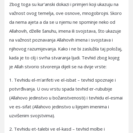
Zbog toga su kur’anski dokazi i primjeri koji ukazuju na
važnost ovog temelja, ove osnove, mnogobrojni. Skoro
da nema ajeta a da se u njemu ne spominje neko od
Allahovih, dželle šanuhu, imena ili svojstava, što ukazuje
na važnost poznavanja Allahovih imena i svojstava i
njihovog razumijevanja. Kako i ne bi zaslužila taj položaj,
kada je to cilj i svrha stvaranja ljudi. Tevhid zbog kojeg
je Allah stvorio stvorenja dijeli se na dvije vrste:
1. Tevhidu el-m’arifeti ve el-isbat – tevhid spoznaje i
potvrđivanja. U ovu vrstu spada tevhid er-rububije
(Allahovo jedinstvo u božanstvenosti) i tevhidu el-esmai
ve es-sifat (Allahovo jedinstvo u lijepim imenima i
uzvišenim svojstvima).
2. Tevhidu et-talebi ve el-kasd – tevhid molbe i