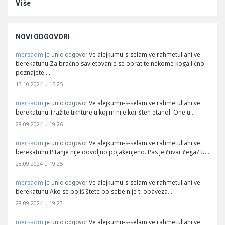
Više
NOVI ODGOVORI
mersadm
Ve alejkumu-s-selam ve rahmetullahi ve
je unio odgovor
berekatuhu Za bračno savjetovanje se obratite nekome koga lično
poznajete.…
13.10.2024 u 15:25
mersadm
Ve alejkumu-s-selam ve rahmetullahi ve
je unio odgovor
berekatuhu Tražite tiknture u kojim nije korišten etanol. One u…
28.09.2024 u 19:26
mersadm
Ve alejkumu-s-selam ve rahmetullahi ve
je unio odgovor
berekatuhu Pitanje nije dovoljno pojašenjeno. Pas je čuvar čega? U…
28.09.2024 u 19:25
mersadm
Ve alejkumu-s-selam ve rahmetullahi ve
je unio odgovor
berekatuhu Ako se bojiš štete po sebe nije ti obaveza…
28.09.2024 u 19:23
mersadm
Ve alejkumu-s-selam ve rahmetullahi ve
je unio odgovor