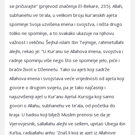
se pričuvajte“ (prijevod značenja El-Bekare, 235). Allah,
subhanehu ve te’ala, u velikom broju kur’anskih ajeta
spominje Svoja uzvišena imena i svojstva, i ništa drugo
toliko ne spominje, a to svakako ukazuje na njihovu
važnost i veličinu. Šejhul-islam Ibn Tejmijje, rahmetullahi
alejhi, rekao je: ”U Kur’anu se Allahova imena, svojstva i
radnje spominju više nego što se spominje jelo, piće i
bračni život u Džennetu. Tako su ajeti koji sadrže
Allahova imena i svojstava veće vrijednosti od ajeta koji
govore o drugom svijetu, pa je tako najčasniji i
najuzvišeniji ajet u Kur’anu Ajetul-Kursijja koji samo
govori o Allahu, subhanehu ve te’ala, od početka do
kraja. U hadisu koji bilježi Muslim prenosi se da je
Vjerovjesnik, sallallahu alejhi ve sellem, upitao Ubejja ibn
Ka’ba, radijallahu anhu: ‘Znaš li koji je ajet iz Allahove