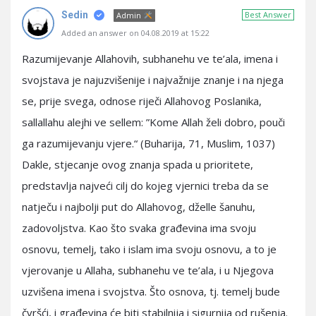
Sedin
Best Answer
Admin
Added an answer on 04.08.2019 at 15:22
Razumijevanje Allahovih, subhanehu ve te’ala, imena i
svojstava je najuzvišenije i najvažnije znanje i na njega
se, prije svega, odnose riječi Allahovog Poslanika,
sallallahu alejhi ve sellem: ”Kome Allah želi dobro, pouči
ga razumijevanju vjere.“ (Buharija, 71, Muslim, 1037)
Dakle, stjecanje ovog znanja spada u prioritete,
predstavlja najveći cilj do kojeg vjernici treba da se
natječu i najbolji put do Allahovog, dželle šanuhu,
zadovoljstva. Kao što svaka građevina ima svoju
osnovu, temelj, tako i islam ima svoju osnovu, a to je
vjerovanje u Allaha, subhanehu ve te’ala, i u Njegova
uzvišena imena i svojstva. Što osnova, tj. temelj bude
čvršći, i građevina će biti stabilnija i sigurnija od rušenja.