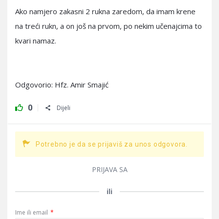
Ako namjero zakasni 2 rukna zaredom, da imam krene
na treći rukn, a on još na prvom, po nekim učenajcima to
kvari namaz.
Odgovorio: Hfz. Amir Smajić
0
Dijeli
Potrebno je da se prijaviš za unos odgovora.
PRIJAVA SA
ili
Ime ili email
*