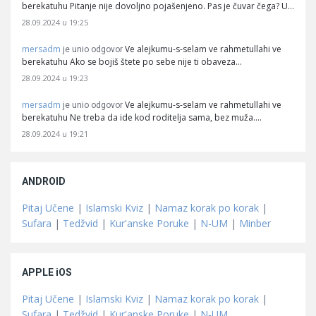
berekatuhu Pitanje nije dovoljno pojašenjeno. Pas je čuvar čega? U…
28.09.2024 u 19:25
mersadm
Ve alejkumu-s-selam ve rahmetullahi ve
je unio odgovor
berekatuhu Ako se bojiš štete po sebe nije ti obaveza…
28.09.2024 u 19:23
mersadm
Ve alejkumu-s-selam ve rahmetullahi ve
je unio odgovor
berekatuhu Ne treba da ide kod roditelja sama, bez muža.…
28.09.2024 u 19:21
ANDROID
Pitaj Učene
|
Islamski Kviz
|
Namaz korak po korak
|
Sufara
|
Tedžvid
|
Kur'anske Poruke
|
N-UM
|
Minber
APPLE iOS
Pitaj Učene
|
Islamski Kviz
|
Namaz korak po korak
|
Sufara
|
Tedžvid
|
Kur'anske Poruke
|
N-UM