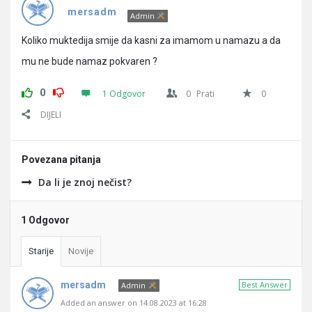
Pitanja
mersadm
Admin
Koliko muktedija smije da kasni za imamom u namazu a da
mu ne bude namaz pokvaren ?
0
1 Odgovor
0
Prati
0
DIJELI
Povezana pitanja
Da li je znoj nečist?
1 Odgovor
Starije
Novije
mersadm
Best Answer
Admin
Added an answer on 14.08.2023 at 16:28