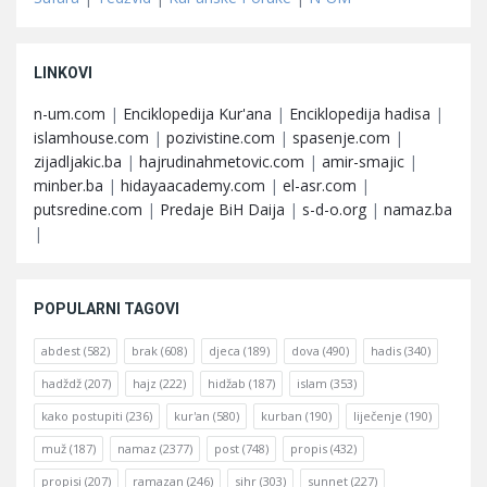
LINKOVI
n-um.com
|
Enciklopedija Kur'ana
|
Enciklopedija hadisa
|
islamhouse.com
|
pozivistine.com
|
spasenje.com
|
zijadljakic.ba
|
hajrudinahmetovic.com
|
amir-smajic
|
minber.ba
|
hidayaacademy.com
|
el-asr.com
|
putsredine.com
|
Predaje BiH Daija
|
s-d-o.org
|
namaz.ba
|
POPULARNI TAGOVI
abdest
(582)
brak
(608)
djeca
(189)
dova
(490)
hadis
(340)
hadždž
(207)
hajz
(222)
hidžab
(187)
islam
(353)
kako postupiti
(236)
kur'an
(580)
kurban
(190)
liječenje
(190)
muž
(187)
namaz
(2377)
post
(748)
propis
(432)
propisi
(207)
ramazan
(246)
sihr
(303)
sunnet
(227)