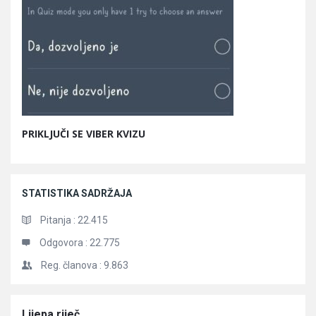
PRIKLJUČI SE VIBER KVIZU
STATISTIKA SADRŽAJA
Pitanja :
22.415
Odgovora :
22.775
Reg. članova :
9.863
Članci
Lijepa riječ