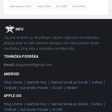
zabranjeno
(231)
zekat
(356)
zikr
(229)
žena
(433)
Footer
O
INFO
Cilj ove stranice je da prikupi i objavi odgovore na islamska
pitanja koje su dali islamski učenjaci sve četiri pravne škole-
mezheba...čitaj više u izborniku na linku Info.
TEHNIČKA PODRŠKA
Email:
pitajucene@gmail.com
ANDROID
Pitaj Učene
|
Islamski Kviz
|
Namaz korak po korak
|
Sufara
|
Tedžvid
|
Kur'anske Poruke
|
N-UM
|
Minber
APPLE iOS
Pitaj Učene
|
Islamski Kviz
|
Namaz korak po korak
|
Sufara
|
Tedžvid
|
Kur'anske Poruke
|
N-UM