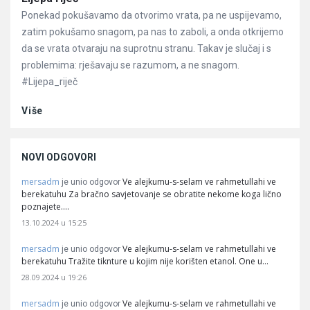
Ponekad pokušavamo da otvorimo vrata, pa ne uspijevamo,
zatim pokušamo snagom, pa nas to zaboli, a onda otkrijemo
da se vrata otvaraju na suprotnu stranu. Takav je slučaj i s
problemima: rješavaju se razumom, a ne snagom.
#Lijepa_riječ
Više
NOVI ODGOVORI
mersadm
Ve alejkumu-s-selam ve rahmetullahi ve
je unio odgovor
berekatuhu Za bračno savjetovanje se obratite nekome koga lično
poznajete.…
13.10.2024 u 15:25
mersadm
Ve alejkumu-s-selam ve rahmetullahi ve
je unio odgovor
berekatuhu Tražite tiknture u kojim nije korišten etanol. One u…
28.09.2024 u 19:26
mersadm
Ve alejkumu-s-selam ve rahmetullahi ve
je unio odgovor