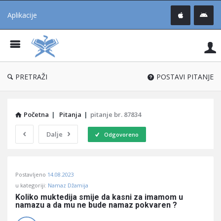
Aplikacije
Pit
Uč
®
PRETRAŽI
POSTAVI PITANJE
Početna
|
Pitanja
|
pitanje br. 87834
Dalje
Odgovoreno
Pitaj
Postavljeno
14.08.2023
Učene
u kategoriji:
Namaz Džamija
®
Koliko muktedija smije da kasni za imamom u 
namazu a da mu ne bude namaz pokvaren ?
Latest