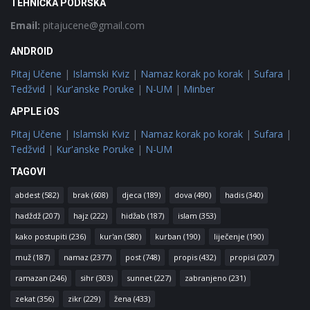
TEHNIČKA PODRŠKA
Email:
pitajucene@gmail.com
ANDROID
Pitaj Učene
|
Islamski Kviz
|
Namaz korak po korak
|
Sufara
|
Tedžvid
|
Kur'anske Poruke
|
N-UM
|
Minber
APPLE iOS
Pitaj Učene
|
Islamski Kviz
|
Namaz korak po korak
|
Sufara
|
Tedžvid
|
Kur'anske Poruke
|
N-UM
TAGOVI
abdest
(582)
brak
(608)
djeca
(189)
dova
(490)
hadis
(340)
hadždž
(207)
hajz
(222)
hidžab
(187)
islam
(353)
kako postupiti
(236)
kur'an
(580)
kurban
(190)
liječenje
(190)
muž
(187)
namaz
(2377)
post
(748)
propis
(432)
propisi
(207)
ramazan
(246)
sihr
(303)
sunnet
(227)
zabranjeno
(231)
zekat
(356)
zikr
(229)
žena
(433)