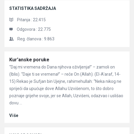
STATISTIKA SADRŽAJA
Pitanja :
22.415
Odgovora :
22.775
Reg. članova :
9.863
Članci
Kur'anske poruke
“Daj mi vremena do Dana njihova oživljenja!” – zamoli on
(Iblis). “Daje ti se vremena!” – reče On (Allah). (El-A'araf, 14-
15) Rekao je Sufjan bin Ujejne, rahimehullah: “Neka nikog ne
spriječi da upućuje dove Allahu Uzvišenom, to što dobro
poznaje grijehe svoje, jer se Allah, Uzvišeni, odazvao i uslišao
dovu ...
Više