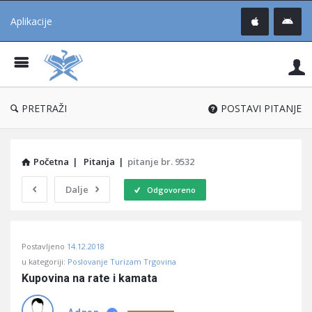
Aplikacije
Pit
Uč
®
PRETRAŽI
POSTAVI PITANJE
Početna
|
Pitanja
|
pitanje br. 9532
Dalje
Odgovoreno
Pitaj
Postavljeno
14.12.2018
Učene
u kategoriji:
Poslovanje Turizam Trgovina
®
Kupovina na rate i kamata
Latest