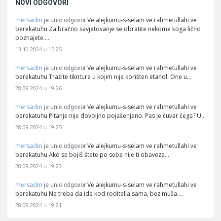
NOVI ODGOVORI
mersadm
Ve alejkumu-s-selam ve rahmetullahi ve
je unio odgovor
berekatuhu Za bračno savjetovanje se obratite nekome koga lično
poznajete.…
13.10.2024 u 15:25
mersadm
Ve alejkumu-s-selam ve rahmetullahi ve
je unio odgovor
berekatuhu Tražite tiknture u kojim nije korišten etanol. One u…
28.09.2024 u 19:26
mersadm
Ve alejkumu-s-selam ve rahmetullahi ve
je unio odgovor
berekatuhu Pitanje nije dovoljno pojašenjeno. Pas je čuvar čega? U…
28.09.2024 u 19:25
mersadm
Ve alejkumu-s-selam ve rahmetullahi ve
je unio odgovor
berekatuhu Ako se bojiš štete po sebe nije ti obaveza…
28.09.2024 u 19:23
mersadm
Ve alejkumu-s-selam ve rahmetullahi ve
je unio odgovor
berekatuhu Ne treba da ide kod roditelja sama, bez muža.…
28.09.2024 u 19:21