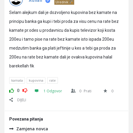
Pitanja
Adnan
Urednik
Selam alejkum dali je dozvoljeno kupovina bez kamate na
principu banka ga kupi i tebi proda za visu cenu na rate bez
kamate pr.odes u prodavnicu da kupis televizor koji kosta
200eu i tamo pise na rate bez kamate isto ispada 200eu
medzutim banka ga plati jeftinije u kes a tebi ga proda za
200eu na rate bez kamate dali je ovakva kupovina halal
barekellah fik
kamata
kupovina
rate
0
1 Odgovor
0
Prati
0
DIJELI
Povezana pitanja
Zamjena novca