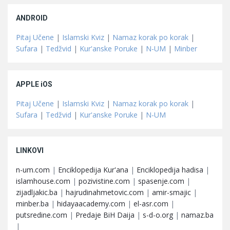
ANDROID
Pitaj Učene
|
Islamski Kviz
|
Namaz korak po korak
|
Sufara
|
Tedžvid
|
Kur'anske Poruke
|
N-UM
|
Minber
APPLE iOS
Pitaj Učene
|
Islamski Kviz
|
Namaz korak po korak
|
Sufara
|
Tedžvid
|
Kur'anske Poruke
|
N-UM
LINKOVI
n-um.com
|
Enciklopedija Kur'ana
|
Enciklopedija hadisa
|
islamhouse.com
|
pozivistine.com
|
spasenje.com
|
zijadljakic.ba
|
hajrudinahmetovic.com
|
amir-smajic
|
minber.ba
|
hidayaacademy.com
|
el-asr.com
|
putsredine.com
|
Predaje BiH Daija
|
s-d-o.org
|
namaz.ba
|