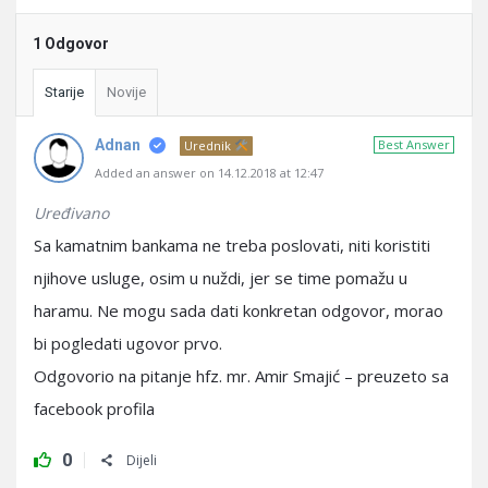
1 Odgovor
Starije
Novije
Adnan
Best Answer
Urednik
Added an answer on 14.12.2018 at 12:47
Uređivano
Sa kamatnim bankama ne treba poslovati, niti koristiti
njihove usluge, osim u nuždi, jer se time pomažu u
haramu. Ne mogu sada dati konkretan odgovor, morao
bi pogledati ugovor prvo.
Odgovorio na pitanje hfz. mr. Amir Smajić – preuzeto sa
facebook profila
0
Dijeli