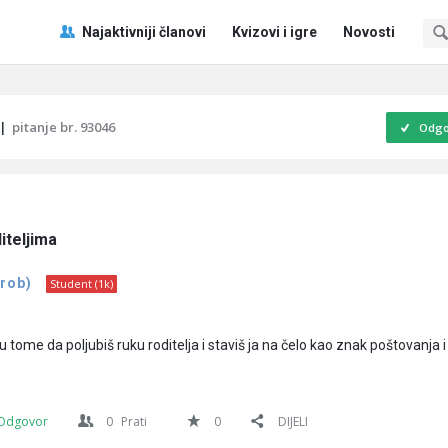
Pitaj
Pitaj
Najaktivniji članovi
Kvizovi i igre
Novosti
Učene
Učene
®
®
Navigacija
|
pitanje br. 93046
Odgo
iteljima
 rob)
Student (1k)
 u tome da poljubiš ruku roditelja i staviš ja na čelo kao znak poštovanja i
Odgovor
0
Prati
0
DIJELI