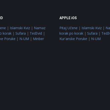
ID
APPLE iOS
čene
|
Islamski Kviz
|
Namaz
Pitaj Učene
|
Islamski Kviz
|
N
o korak
|
Sufara
|
Tedžvid
|
korak po korak
|
Sufara
|
Tedž
ke Poruke
|
N-UM
|
Minber
Kur'anske Poruke
|
N-UM