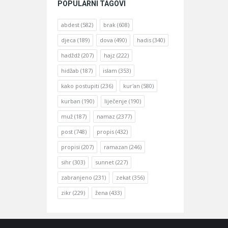
POPULARNI TAGOVI
abdest
(582)
brak
(608)
djeca
(189)
dova
(490)
hadis
(340)
hadždž
(207)
hajz
(222)
hidžab
(187)
islam
(353)
kako postupiti
(236)
kur'an
(580)
kurban
(190)
liječenje
(190)
muž
(187)
namaz
(2377)
post
(748)
propis
(432)
propisi
(207)
ramazan
(246)
sihr
(303)
sunnet
(227)
zabranjeno
(231)
zekat
(356)
zikr
(229)
žena
(433)