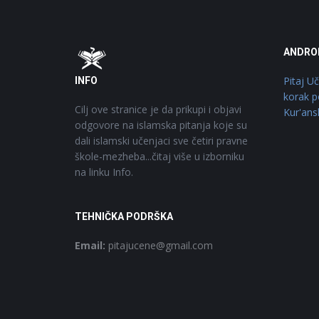
Footer
O
ANDRO
Pitaj U
INFO
korak p
Cilj ove stranice je da prikupi i objavi
Kur'ans
odgovore na islamska pitanja koje su
dali islamski učenjaci sve četiri pravne
škole-mezheba...čitaj više u izborniku
na linku Info.
TEHNIČKA PODRŠKA
Email:
pitajucene@gmail.com