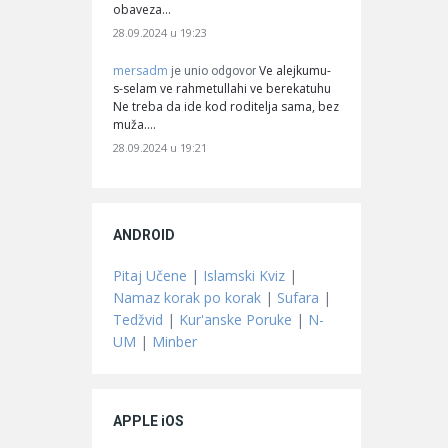
obaveza…
28.09.2024 u 19:23
mersadm
Ve alejkumu-
je unio odgovor
s-selam ve rahmetullahi ve berekatuhu
Ne treba da ide kod roditelja sama, bez
muža.…
28.09.2024 u 19:21
ANDROID
Pitaj Učene
|
Islamski Kviz
|
Namaz korak po korak
|
Sufara
|
Tedžvid
|
Kur'anske Poruke
|
N-
UM
|
Minber
APPLE iOS