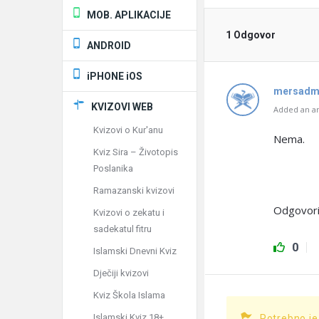
MOB. APLIKACIJE
1 Odgovor
ANDROID
iPHONE iOS
mersad
KVIZOVI WEB
Added an an
Kvizovi o Kur'anu
Nema.
Kviz Sira – Životopis
Poslanika
Ramazanski kvizovi
Odgovori
Kvizovi o zekatu i
sadekatul fitru
0
Islamski Dnevni Kviz
Dječiji kvizovi
Kviz Škola Islama
Islamski Kviz 18+
Potrebno je