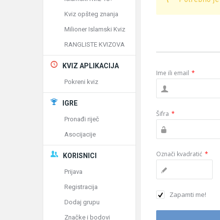
Kviz opšteg znanja
Milioner Islamski Kviz
RANGLISTE KVIZOVA
KVIZ APLIKACIJA
Ime ili email
*
Pokreni kviz
IGRE
Šifra
*
Pronađi riječ
Asocijacije
Označi kvadratić
*
KORISNICI
Prijava
Registracija
Zapamti me!
Dodaj grupu
Značke i bodovi