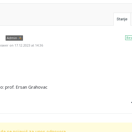
Starije
m
Bes
Admin
swer on 17.12.2023 at 14:36
o: prof. Ersan Grahovac
 da se prijaviš za unos odgovora.