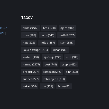
TAGOVI
amaz
abdest
(582)
brak
(608)
djeca
(189)
vid
|
dova
(490)
hadis
(340)
hadždž
(207)
hajz
(222)
hidžab
(187)
islam
(353)
kako postupiti
(236)
kur'an
(580)
kurban
(190)
liječenje
(190)
muž
(187)
namaz
(2377)
post
(748)
propis
(432)
propisi
(207)
ramazan
(246)
sihr
(303)
sunnet
(227)
zabranjeno
(231)
zekat
(356)
zikr
(229)
žena
(433)