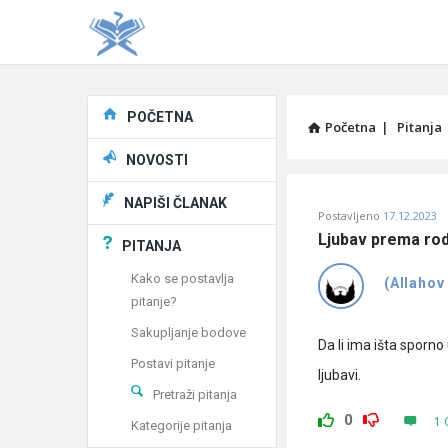
Explore
POČETNA
Početna
|
Pitanja
NOVOSTI
Pitaj
NAPIŠI ČLANAK
Postavljeno
17.12.2023
Učene
Ljubav prema rod
PITANJA
®
Kako se postavlja
(Allahov
pitanje?
Latest
Sakupljanje bodove
Pitanja
Da li ima išta sporno
Postavi pitanje
ljubavi.
Pretraži pitanja
0
1 
Kategorije pitanja