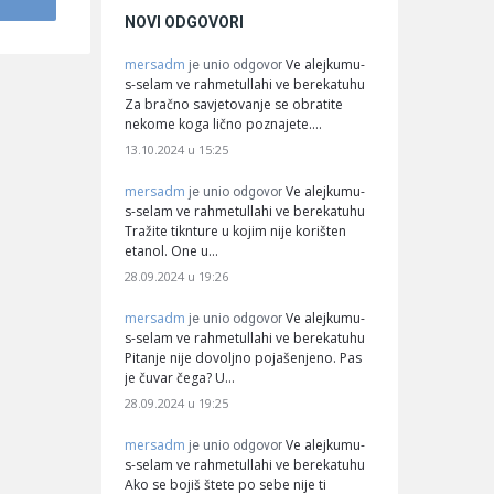
NOVI ODGOVORI
mersadm
Ve alejkumu-
je unio odgovor
s-selam ve rahmetullahi ve berekatuhu
Za bračno savjetovanje se obratite
nekome koga lično poznajete.…
13.10.2024 u 15:25
mersadm
Ve alejkumu-
je unio odgovor
s-selam ve rahmetullahi ve berekatuhu
Tražite tiknture u kojim nije korišten
etanol. One u…
28.09.2024 u 19:26
mersadm
Ve alejkumu-
je unio odgovor
s-selam ve rahmetullahi ve berekatuhu
Pitanje nije dovoljno pojašenjeno. Pas
je čuvar čega? U…
28.09.2024 u 19:25
mersadm
Ve alejkumu-
je unio odgovor
s-selam ve rahmetullahi ve berekatuhu
Ako se bojiš štete po sebe nije ti