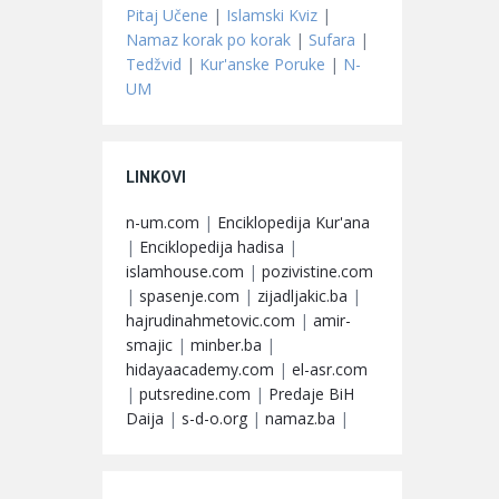
Pitaj Učene
|
Islamski Kviz
|
Namaz korak po korak
|
Sufara
|
Tedžvid
|
Kur'anske Poruke
|
N-
UM
LINKOVI
n-um.com
|
Enciklopedija Kur'ana
|
Enciklopedija hadisa
|
islamhouse.com
|
pozivistine.com
|
spasenje.com
|
zijadljakic.ba
|
hajrudinahmetovic.com
|
amir-
smajic
|
minber.ba
|
hidayaacademy.com
|
el-asr.com
|
putsredine.com
|
Predaje BiH
Daija
|
s-d-o.org
|
namaz.ba
|